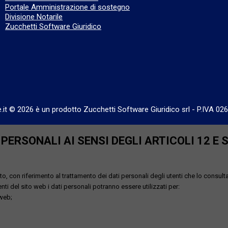
Portale Amministrazione di sostegno
Divisione Notarile
Zucchetti Software Giuridico
e.it © 2026 è un prodotto Zucchetti Software Giuridico srl
-
P.IVA 02
ERSONALI AI SENSI DEGLI ARTICOLI 12 E 
o, con riferimento al trattamento dei dati personali degli utenti che lo consult
utenti del sito web i dati personali potranno essere utilizzati per:
 web;