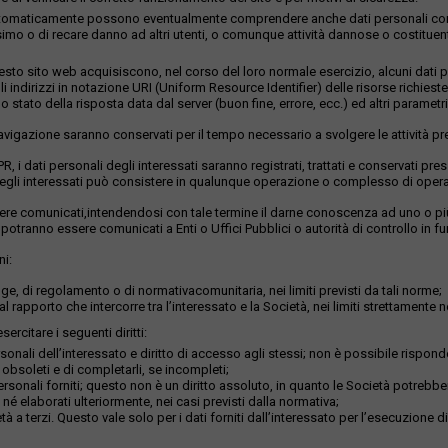
istrati automaticamente possono eventualmente comprendere anche dati personali c
imo o di recare danno ad altri utenti, o comunque attività dannose o costituenti r
to sito web acquisiscono, nel corso del loro normale esercizio, alcuni dati per
li indirizzi in notazione URI (Uniform Resource Identifier) delle risorse richieste,
 stato della risposta data dal server (buon fine, errore, ecc.) ed altri parametri 
 navigazione saranno conservati per il tempo necessario a svolgere le attività pr
GDPR, i dati personali degli interessati saranno registrati, trattati e conservati p
li degli interessati può consistere in qualunque operazione o complesso di operaz
sere comunicati,intendendosi con tale termine il darne conoscenza ad uno o più s
 potranno essere comunicati a Enti o Uffici Pubblici o autorità di controllo in f
ni:
e, di regolamento o di normativacomunitaria, nei limiti previsti da tali norme;
l rapporto che intercorre tra l’interessato e la Società, nei limiti strettamente n
ercitare i seguenti diritti:
nali dell’interessato e diritto di accesso agli stessi; non è possibile rispond
o obsoleti e di completarli, se incompleti;
ersonali forniti; questo non è un diritto assoluto, in quanto le Società potrebber
 né elaborati ulteriormente, nei casi previsti dalla normativa;
età a terzi. Questo vale solo per i dati forniti dall’interessato per l’esecuzione 