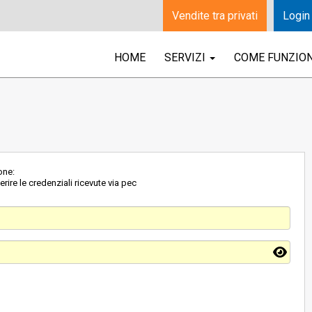
Vendite tra privati
Login
HOME
SERVIZI
COME FUNZIO
one:
rire le credenziali ricevute via pec