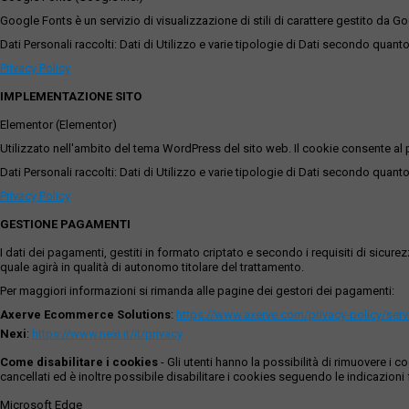
Google Fonts è un servizio di visualizzazione di stili di carattere gestito da Go
Dati Personali raccolti: Dati di Utilizzo e varie tipologie di Dati secondo quanto
Privacy Policy
IMPLEMENTAZIONE SITO
Elementor (Elementor)
Utilizzato nell'ambito del tema WordPress del sito web. Il cookie consente al p
Dati Personali raccolti: Dati di Utilizzo e varie tipologie di Dati secondo quanto
Privacy Policy
GESTIONE PAGAMENTI
I dati dei pagamenti, gestiti in formato criptato e secondo i requisiti di sicur
quale agirà in qualità di autonomo titolare del trattamento.
Per maggiori informazioni si rimanda alle pagine dei gestori dei pagamenti:
Axerve Ecommerce Solutions
:
https://www.axerve.com/privacy-policy/ser
Nexi
:
https://www.nexi.it/it/privacy
Come disabilitare i cookies
- Gli utenti hanno la possibilità di rimuovere 
cancellati ed è inoltre possibile disabilitare i cookies seguendo le indicazioni f
Microsoft Edge