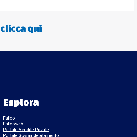
:
clicca qui
Esplora
Fallco
Fallcoweb
Portale Vendite Private
Portale Sovraindebitamento