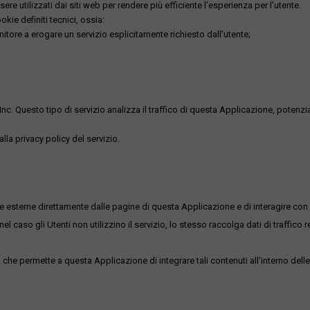
re utilizzati dai siti web per rendere più efficiente l'esperienza per l'utente.
kie definiti tecnici, ossia:
nitore a erogare un servizio esplicitamente richiesto dall'utente;
uesto tipo di servizio analizza il traffico di questa Applicazione, potenzialmen
lla privacy policy del servizio.
me esterne direttamente dalle pagine di questa Applicazione e di interagire con 
l caso gli Utenti non utilizzino il servizio, lo stesso raccolga dati di traffico rel
he permette a questa Applicazione di integrare tali contenuti all'interno delle