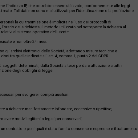
ome l'indirizzo IP, che potrebbe essere utilizzato, conformemente alle leggi
eato. Tali dati non sono mai utilizzati per l'identificazione o la profilazione
sonali la cui trasmissione è implicita nell'uso dei protocolli di
 l'orario della richiesta, il metodo utilizzato nel sottoporre la richiesta al
relativi al sistema operativo dell'utente.
ecisate e non oltre 24 mesi.
resso gli archivi elettronici delle Società, adottando misure tecniche e
ioni tra quelle indicate all' art. 4, comma 1, punto 2 del GDPR.
oggetti determinati, dalla Società a terzi perdare attuazione a tutti i
unzione degli obblighi di legge.
ecessari per svolgere i compiti ausiliari.
ere a richieste manifestamente infondate, eccessive o ripetitive;
o avere motivi legittimi o legali per conservarli;
di un contratto o per i quali è stato fornito consenso e espresso e il trattamento