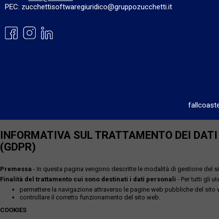
PEC: zucchettisoftwaregiuridico@gruppozucchetti.it
fallcoast
INFORMATIVA SUL TRATTAMENTO DEI DATI P
(GDPR)
Premessa
- In questa pagina vengono descritte le modalità di gestione del sit
Finalità del trattamento cui sono destinati i dati personali
- Per tutti gli 
permettere la navigazione attraverso le pagine web pubbliche del sito
controllare il corretto funzionamento del sito web.
COOKIES