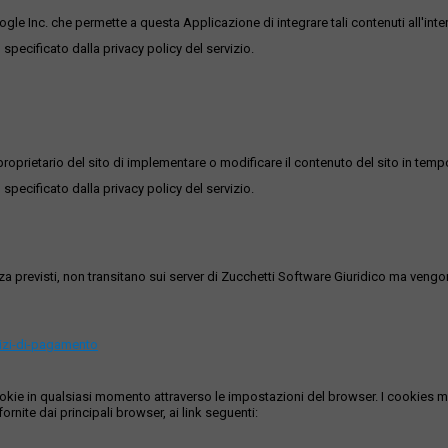
ogle Inc. che permette a questa Applicazione di integrare tali contenuti all'inte
 specificato dalla privacy policy del servizio.
roprietario del sito di implementare o modificare il contenuto del sito in tempo
 specificato dalla privacy policy del servizio.
ezza previsti, non transitano sui server di Zucchetti Software Giuridico ma veng
vizi-di-pagamento
i cookie in qualsiasi momento attraverso le impostazioni del browser. I cooki
ornite dai principali browser, ai link seguenti: