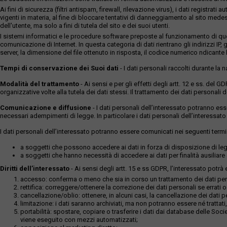
Ai fini di sicurezza (filtri antispam, firewall, rilevazione virus), i dati reg
vigenti in materia, al fine di bloccare tentativi di danneggiamento al sito medes
dell'utente, ma solo a fini di tutela del sito e dei suoi utenti.
I sistemi informatici e le procedure software preposte al funzionamento di ques
comunicazione di Internet. In questa categoria di dati rientrano gli indirizzi IP, g
server, la dimensione del file ottenuto in risposta, il codice numerico ndicante lo
Tempi di conservazione dei Suoi dati
- I dati personali raccolti durante la
Modalità del trattamento
- Ai sensi e per gli effetti degli artt. 12 e ss. del 
organizzative volte alla tutela dei dati stessi. Il trattamento dei dati persona
Comunicazione e diffusione
- I dati personali dell’interessato potranno es
necessari adempimenti di legge. In particolare i dati personali dell’interessato
I dati personali dell’interessato potranno essere comunicati nei seguenti termi
a soggetti che possono accedere ai dati in forza di disposizione di legg
a soggetti che hanno necessità di accedere ai dati per finalità ausiliare a
Diritti dell’interessato
- Ai sensi degli artt. 15 e ss GDPR, l’interessato potrà es
accesso: conferma o meno che sia in corso un trattamento dei dati perso
rettifica: correggere/ottenere la correzione dei dati personali se errati 
cancellazione/oblio: ottenere, in alcuni casi, la cancellazione dei dati p
limitazione: i dati saranno archiviati, ma non potranno essere né trattati,
portabilità: spostare, copiare o trasferire i dati dai database delle Soci
viene eseguito con mezzi automatizzati;