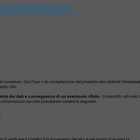
icrosoft-edge-63947406-40ac-c3b8-57b9-
%20sito%2C%20quindi%20Cancella%20ora.
ase al consenso. Con l'uso o la consultazione del presente sito internet l’inter
esto sito.
mento dei dati e conseguenze di un eventuale rifiuto
- Come tutti i siti web
Le informazioni raccolte potrebbero essere le seguenti:
;
 di verificare il corretto funzionamento del sito e per motivi di sicurezza.