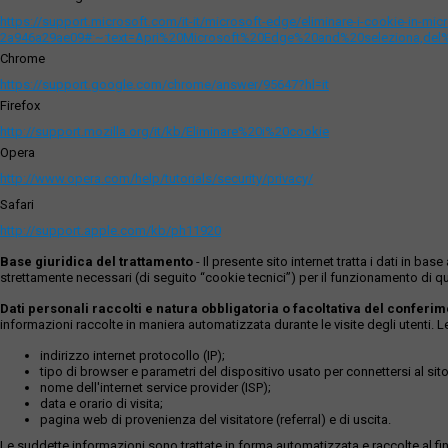
https://support.microsoft.com/it-it/microsoft-edge/eliminare-i-cookie-in-m
2a946a29ae09#:~:text=Apri%20Microsoft%20Edge%20and%20seleziona,del
Chrome
https://support.google.com/chrome/answer/95647?hl=it
Firefox
http://support.mozilla.org/it/kb/Eliminare%20i%20cookie
Opera
http://www.opera.com/help/tutorials/security/privacy/
Safari
http://support.apple.com/kb/ph11920
Base giuridica del trattamento
- Il presente sito internet tratta i dati in b
strettamente necessari (di seguito “cookie tecnici”) per il funzionamento di qu
Dati personali raccolti e natura obbligatoria o facoltativa del conferi
informazioni raccolte in maniera automatizzata durante le visite degli utenti. 
indirizzo internet protocollo (IP);
tipo di browser e parametri del dispositivo usato per connettersi al sito
nome dell'internet service provider (ISP);
data e orario di visita;
pagina web di provenienza del visitatore (referral) e di uscita.
Le suddette informazioni sono trattate in forma automatizzata e raccolte al fine