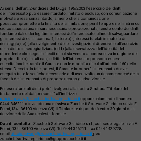
Ai sensi dell’art. 2-undicies del D.Lgs. 196/2003 l’esercizio dei diritti
dell’interessato può essere ritardato,limitato o escluso, con comunicazione
motivata e resa senza ritardo, a meno che la comunicazione
possacompromettere la finalità della limitazione, per il tempo e nei limiti in cui
ciò costituisca una misuranecessaria e proporzionata, tenuto conto dei diritti
fondamentali e dei legittimi interessi dell’interessato, alfine di salvaguardare
gli interessi di cui al comma 1, lettere a) (interessi tutelati in materia di
riciclaggio), e) (allo svolgimento delle investigazioni difensive o all’esercizio
di un diritto in sedegiudiziaria)ed f) (alla riservatezza dell’identità del
dipendente che segnala illeciti di cui sia venuto a conoscenza in ragione del
proprio ufficio). In tali casi, i diritti dell’interessato possono essere
esercitatianche tramite il Garante con le modalità di cui all’articolo 160 dello
stesso Decreto. In tale ipotesi, il Garante informerà l’interessato di aver
eseguito tutte le verifiche necessarie o di aver svolto un riesamenonché della
facoltà dell’interessato di proporre ricorso giurisdizionale.
Per esercitare tali diritti potrà rivolgersi alla nostra Struttura "Titolare del
trattamento dei dati personali" all'indirizzo
ufficio.privacy@zucchettisofwaregiuridico.it
oppure chiamando il numero
0444. 346211 o inviando una missiva a Zucchetti Software Giuridico srl via E.
Fermi,134 - 36100 Vicenza (VI). Il Titolare Le risponderà entro 30 giorni dalla
ricezione della Sua richiesta formale.
Dati di contatto
- Zucchetti Software Giuridico s.r.l., con sede legale in via E.
Fermi, 134 - 36100 Vicenza (VI); Tel 0444.346211 - fax 0444.1429728;
email:
ufficio.privacy@zucchettisoftwaregiuridico.it
,pec:
zucchettisoftwaregiuridico@gruppozucchetti.it