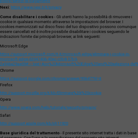
policy/servizi-di-pagamento
Nexi
:
https://www.nexi.it/it/privacy
Come disabilitare i cookies
- Gli utenti hanno la possibilità di rimuovere i
cookie in qualsiasi momento attraverso le impostazioni del browser. I
cookies memorizzati sul disco fisso del tuo dispositivo possono comunque
essere cancellati ed è inoltre possibile disabilitare i cookies seguendo le
indicazioni fornite dai principali browser, ai link seguenti:
Microsoft Edge
https://support.microsoft.com/it-it/microsoft-edge/eliminare-i-cookie-in-
microsoft-edge-63947406-40ac-c3b8-57b9-
2a946a29ae09#:~:text=Apri%20Microsoft%20Edge%20and%20seleziona,del
Chrome
https://support.google.com/chrome/answer/95647?hl=it
Firefox
http://support.mozilla.org/it/kb/Eliminare%20i%20cookie
Opera
http://www.opera.com/help/tutorials/security/privacy/
Safari
http://support.apple.com/kb/ph11920
Base giuridica del trattamento
- Il presente sito internet tratta i dati in base
al consenso. Con l'uso o la consultazione del presente sito internet