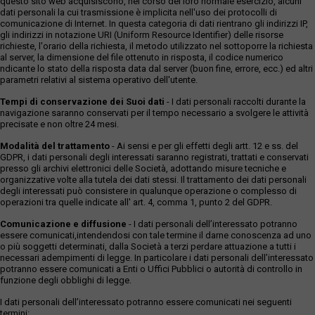
questo sito web acquisiscono, nel corso del loro normale esercizio, alcuni
dati personali la cui trasmissione è implicita nell'uso dei protocolli di
comunicazione di Internet. In questa categoria di dati rientrano gli indirizzi IP,
gli indirizzi in notazione URI (Uniform Resource Identifier) delle risorse
richieste, l'orario della richiesta, il metodo utilizzato nel sottoporre la richiesta
al server, la dimensione del file ottenuto in risposta, il codice numerico
ndicante lo stato della risposta data dal server (buon fine, errore, ecc.) ed altri
parametri relativi al sistema operativo dell'utente.
Tempi di conservazione dei Suoi dati
- I dati personali raccolti durante la
navigazione saranno conservati per il tempo necessario a svolgere le attività
precisate e non oltre 24 mesi.
Modalità del trattamento
- Ai sensi e per gli effetti degli artt. 12 e ss. del
GDPR, i dati personali degli interessati saranno registrati, trattati e conservati
presso gli archivi elettronici delle Società, adottando misure tecniche e
organizzative volte alla tutela dei dati stessi. Il trattamento dei dati personali
degli interessati può consistere in qualunque operazione o complesso di
operazioni tra quelle indicate all' art. 4, comma 1, punto 2 del GDPR.
Comunicazione e diffusione
- I dati personali dell’interessato potranno
essere comunicati,intendendosi con tale termine il darne conoscenza ad uno
o più soggetti determinati, dalla Società a terzi perdare attuazione a tutti i
necessari adempimenti di legge. In particolare i dati personali dell’interessato
potranno essere comunicati a Enti o Uffici Pubblici o autorità di controllo in
funzione degli obblighi di legge.
I dati personali dell’interessato potranno essere comunicati nei seguenti
termini: