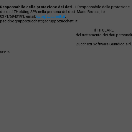
Responsabile della protezione dei dati
- Il Responsabile della protezione
dei dati ZHolding SPA nella persona del dott. Mario Brocca, tel.
0371/5943191, email:
dpo@zucchetti.it
,
pec:dpogruppozucchetti@gruppozucchetti.it
Il TITOLARE
del trattamento dei dati personali
Zucchetti Software Giuridico s.r.l.
REV 02