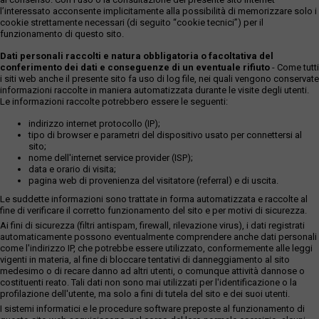
l’interessato acconsente implicitamente alla possibilità di memorizzare solo i
cookie strettamente necessari (di seguito “cookie tecnici”) per il
funzionamento di questo sito.
Dati personali raccolti e natura obbligatoria o facoltativa del
conferimento dei dati e conseguenze di un eventuale rifiuto
- Come tutti
i siti web anche il presente sito fa uso di log file, nei quali vengono conservate
informazioni raccolte in maniera automatizzata durante le visite degli utenti.
Le informazioni raccolte potrebbero essere le seguenti:
indirizzo internet protocollo (IP);
tipo di browser e parametri del dispositivo usato per connettersi al
sito;
nome dell'internet service provider (ISP);
data e orario di visita;
pagina web di provenienza del visitatore (referral) e di uscita.
Le suddette informazioni sono trattate in forma automatizzata e raccolte al
fine di verificare il corretto funzionamento del sito e per motivi di sicurezza.
Ai fini di sicurezza (filtri antispam, firewall, rilevazione virus), i dati registrati
automaticamente possono eventualmente comprendere anche dati personali
come l'indirizzo IP, che potrebbe essere utilizzato, conformemente alle leggi
vigenti in materia, al fine di bloccare tentativi di danneggiamento al sito
medesimo o di recare danno ad altri utenti, o comunque attività dannose o
costituenti reato. Tali dati non sono mai utilizzati per l'identificazione o la
profilazione dell'utente, ma solo a fini di tutela del sito e dei suoi utenti.
I sistemi informatici e le procedure software preposte al funzionamento di