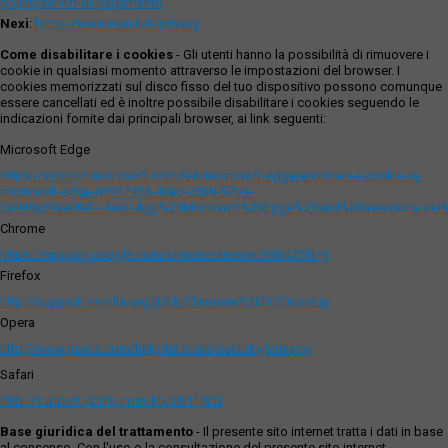
policy/servizi-di-pagamento
Nexi
:
https://www.nexi.it/it/privacy
Come disabilitare i cookies
- Gli utenti hanno la possibilità di rimuovere i
cookie in qualsiasi momento attraverso le impostazioni del browser. I
cookies memorizzati sul disco fisso del tuo dispositivo possono comunque
essere cancellati ed è inoltre possibile disabilitare i cookies seguendo le
indicazioni fornite dai principali browser, ai link seguenti:
Microsoft Edge
https://support.microsoft.com/it-it/microsoft-edge/eliminare-i-cookie-in-
microsoft-edge-63947406-40ac-c3b8-57b9-
2a946a29ae09#:~:text=Apri%20Microsoft%20Edge%20and%20seleziona,del
Chrome
https://support.google.com/chrome/answer/95647?hl=it
Firefox
http://support.mozilla.org/it/kb/Eliminare%20i%20cookie
Opera
http://www.opera.com/help/tutorials/security/privacy/
Safari
http://support.apple.com/kb/ph11920
Base giuridica del trattamento
- Il presente sito internet tratta i dati in base
al consenso. Con l'uso o la consultazione del presente sito internet