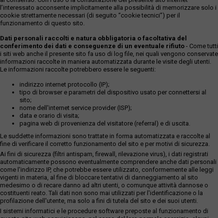
l’interessato acconsente implicitamente alla possibilità di memorizzare solo i
cookie strettamente necessari (di seguito “cookie tecnici”) per il
funzionamento di questo sito.
Dati personali raccolti e natura obbligatoria o facoltativa del
conferimento dei dati e conseguenze di un eventuale rifiuto
- Come tutti
i siti web anche il presente sito fa uso di log file, nei quali vengono conservate
informazioni raccolte in maniera automatizzata durante le visite degli utenti.
Le informazioni raccolte potrebbero essere le seguenti:
indirizzo internet protocollo (IP);
tipo di browser e parametri del dispositivo usato per connettersi al
sito;
nome dell'internet service provider (ISP);
data e orario di visita;
pagina web di provenienza del visitatore (referral) e di uscita.
Le suddette informazioni sono trattate in forma automatizzata e raccolte al
fine di verificare il corretto funzionamento del sito e per motivi di sicurezza.
Ai fini di sicurezza (filtri antispam, firewall, rilevazione virus), i dati registrati
automaticamente possono eventualmente comprendere anche dati personali
come l'indirizzo IP, che potrebbe essere utilizzato, conformemente alle leggi
vigenti in materia, al fine di bloccare tentativi di danneggiamento al sito
medesimo o di recare danno ad altri utenti, o comunque attività dannose o
costituenti reato. Tali dati non sono mai utilizzati per l'identificazione o la
profilazione dell'utente, ma solo a fini di tutela del sito e dei suoi utenti.
I sistemi informatici e le procedure software preposte al funzionamento di