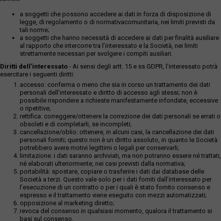
a soggetti che possono accedere ai dati in forza di disposizione di
legge, di regolamento o di normativacomunitaria, nei limiti previsti da
tali norme;
a soggetti che hanno necessità di accedere ai dati per finalità ausiliare
al rapporto che intercorre tra l’interessato e la Società, nei limiti
strettamente necessari per svolgere i compiti ausiliari.
Diritti dell’interessato
- Ai sensi degli artt. 15 e ss GDPR, l’interessato potrà
esercitare i seguenti diritti:
accesso: conferma o meno che sia in corso un trattamento dei dati
personali dell’interessato e diritto di accesso agli stessi; non è
possibile rispondere a richieste manifestamente infondate, eccessive
o ripetitive;
rettifica: correggere/ottenere la correzione dei dati personali se errati o
obsoleti e di completarli, se incompleti;
cancellazione/oblio: ottenere, in alcuni casi, la cancellazione dei dati
personali forniti; questo non è un diritto assoluto, in quanto le Società
potrebbero avere motivi legittimi o legali per conservarli;
limitazione: i dati saranno archiviati, ma non potranno essere né trattati,
né elaborati ulteriormente, nei casi previsti dalla normativa;
portabilità: spostare, copiare o trasferire i dati dai database delle
Società a terzi. Questo vale solo per i dati forniti dall’interessato per
l’esecuzione di un contratto o per i quali è stato fornito consenso e
espresso e il trattamento viene eseguito con mezzi automatizzati;
opposizione al marketing diretto;
revoca del consenso in qualsiasi momento, qualora il trattamento si
basi sul consenso.