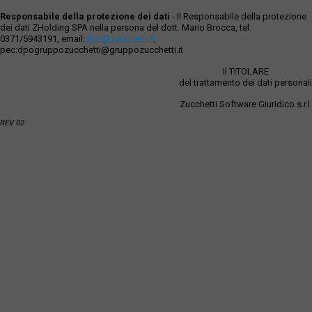
Responsabile della protezione dei dati
- Il Responsabile della protezione
dei dati ZHolding SPA nella persona del dott. Mario Brocca, tel.
0371/5943191, email:
dpo@zucchetti.it
,
pec:dpogruppozucchetti@gruppozucchetti.it
Il TITOLARE
del trattamento dei dati personali
Zucchetti Software Giuridico s.r.l.
REV 02