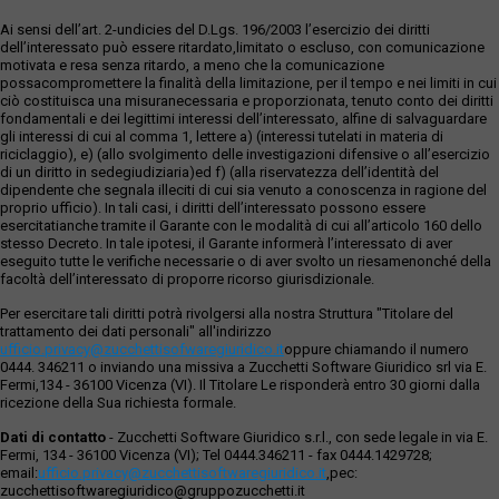
Ai sensi dell’art. 2-undicies del D.Lgs. 196/2003 l’esercizio dei diritti
dell’interessato può essere ritardato,limitato o escluso, con comunicazione
motivata e resa senza ritardo, a meno che la comunicazione
possacompromettere la finalità della limitazione, per il tempo e nei limiti in cui
ciò costituisca una misuranecessaria e proporzionata, tenuto conto dei diritti
fondamentali e dei legittimi interessi dell’interessato, alfine di salvaguardare
gli interessi di cui al comma 1, lettere a) (interessi tutelati in materia di
riciclaggio), e) (allo svolgimento delle investigazioni difensive o all’esercizio
di un diritto in sedegiudiziaria)ed f) (alla riservatezza dell’identità del
dipendente che segnala illeciti di cui sia venuto a conoscenza in ragione del
proprio ufficio). In tali casi, i diritti dell’interessato possono essere
esercitatianche tramite il Garante con le modalità di cui all’articolo 160 dello
stesso Decreto. In tale ipotesi, il Garante informerà l’interessato di aver
eseguito tutte le verifiche necessarie o di aver svolto un riesamenonché della
facoltà dell’interessato di proporre ricorso giurisdizionale.
Per esercitare tali diritti potrà rivolgersi alla nostra Struttura "Titolare del
trattamento dei dati personali" all'indirizzo
ufficio.privacy@zucchettisofwaregiuridico.it
oppure chiamando il numero
0444. 346211 o inviando una missiva a Zucchetti Software Giuridico srl via E.
Fermi,134 - 36100 Vicenza (VI). Il Titolare Le risponderà entro 30 giorni dalla
ricezione della Sua richiesta formale.
Dati di contatto
- Zucchetti Software Giuridico s.r.l., con sede legale in via E.
Fermi, 134 - 36100 Vicenza (VI); Tel 0444.346211 - fax 0444.1429728;
email:
ufficio.privacy@zucchettisoftwaregiuridico.it
,pec:
zucchettisoftwaregiuridico@gruppozucchetti.it