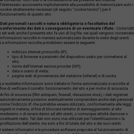
l’interessato acconsente implicitamente alla possibilità di memorizzare solo i
cookie strettamente necessari (di seguito “cookie tecnici”) per il
funzionamento di questo sito.
Dati personali raccolti e natura obbligatoria o facoltativa del
conferimento dei dati e conseguenze di un eventuale rifiuto
- Come tutti
i siti web anche il presente sito fa uso di log file, nei quali vengono conservate
informazioni raccolte in maniera automatizzata durante le visite degli utenti.
Le informazioni raccolte potrebbero essere le seguenti:
indirizzo internet protocollo (IP);
tipo di browser e parametri del dispositivo usato per connettersi al
sito;
nome dell'internet service provider (ISP);
data e orario di visita;
pagina web di provenienza del visitatore (referral) e di uscita.
Le suddette informazioni sono trattate in forma automatizzata e raccolte al
fine di verificare il corretto funzionamento del sito e per motivi di sicurezza.
Ai fini di sicurezza (filtri antispam, firewall, rilevazione virus), i dati registrati
automaticamente possono eventualmente comprendere anche dati personali
come l'indirizzo IP, che potrebbe essere utilizzato, conformemente alle leggi
vigenti in materia, al fine di bloccare tentativi di danneggiamento al sito
medesimo o di recare danno ad altri utenti, o comunque attività dannose o
costituenti reato. Tali dati non sono mai utilizzati per l'identificazione o la
profilazione dell'utente, ma solo a fini di tutela del sito e dei suoi utenti.
I sistemi informatici e le procedure software preposte al funzionamento di