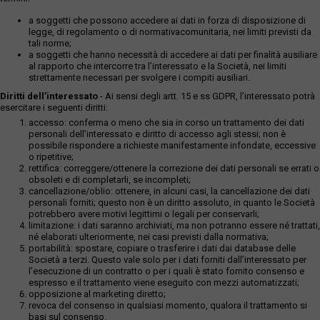
a soggetti che possono accedere ai dati in forza di disposizione di
legge, di regolamento o di normativacomunitaria, nei limiti previsti da
tali norme;
a soggetti che hanno necessità di accedere ai dati per finalità ausiliare
al rapporto che intercorre tra l’interessato e la Società, nei limiti
strettamente necessari per svolgere i compiti ausiliari.
Diritti dell’interessato
- Ai sensi degli artt. 15 e ss GDPR, l’interessato potrà
esercitare i seguenti diritti:
accesso: conferma o meno che sia in corso un trattamento dei dati
personali dell’interessato e diritto di accesso agli stessi; non è
possibile rispondere a richieste manifestamente infondate, eccessive
o ripetitive;
rettifica: correggere/ottenere la correzione dei dati personali se errati o
obsoleti e di completarli, se incompleti;
cancellazione/oblio: ottenere, in alcuni casi, la cancellazione dei dati
personali forniti; questo non è un diritto assoluto, in quanto le Società
potrebbero avere motivi legittimi o legali per conservarli;
limitazione: i dati saranno archiviati, ma non potranno essere né trattati,
né elaborati ulteriormente, nei casi previsti dalla normativa;
portabilità: spostare, copiare o trasferire i dati dai database delle
Società a terzi. Questo vale solo per i dati forniti dall’interessato per
l’esecuzione di un contratto o per i quali è stato fornito consenso e
espresso e il trattamento viene eseguito con mezzi automatizzati;
opposizione al marketing diretto;
revoca del consenso in qualsiasi momento, qualora il trattamento si
basi sul consenso.