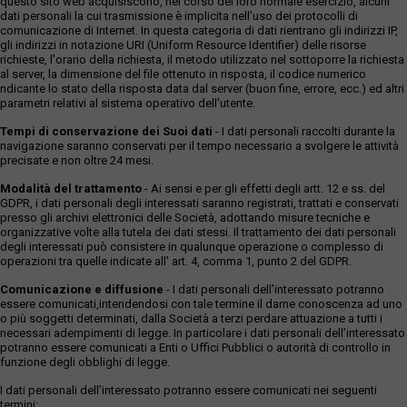
questo sito web acquisiscono, nel corso del loro normale esercizio, alcuni
dati personali la cui trasmissione è implicita nell'uso dei protocolli di
comunicazione di Internet. In questa categoria di dati rientrano gli indirizzi IP,
gli indirizzi in notazione URI (Uniform Resource Identifier) delle risorse
richieste, l'orario della richiesta, il metodo utilizzato nel sottoporre la richiesta
al server, la dimensione del file ottenuto in risposta, il codice numerico
ndicante lo stato della risposta data dal server (buon fine, errore, ecc.) ed altri
parametri relativi al sistema operativo dell'utente.
Tempi di conservazione dei Suoi dati
- I dati personali raccolti durante la
navigazione saranno conservati per il tempo necessario a svolgere le attività
precisate e non oltre 24 mesi.
Modalità del trattamento
- Ai sensi e per gli effetti degli artt. 12 e ss. del
GDPR, i dati personali degli interessati saranno registrati, trattati e conservati
presso gli archivi elettronici delle Società, adottando misure tecniche e
organizzative volte alla tutela dei dati stessi. Il trattamento dei dati personali
degli interessati può consistere in qualunque operazione o complesso di
operazioni tra quelle indicate all' art. 4, comma 1, punto 2 del GDPR.
Comunicazione e diffusione
- I dati personali dell’interessato potranno
essere comunicati,intendendosi con tale termine il darne conoscenza ad uno
o più soggetti determinati, dalla Società a terzi perdare attuazione a tutti i
necessari adempimenti di legge. In particolare i dati personali dell’interessato
potranno essere comunicati a Enti o Uffici Pubblici o autorità di controllo in
funzione degli obblighi di legge.
I dati personali dell’interessato potranno essere comunicati nei seguenti
termini: