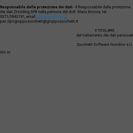
Responsabile della protezione dei dati
- Il Responsabile della protezione
dei dati ZHolding SPA nella persona del dott. Mario Brocca, tel.
0371/5943191, email:
dpo@zucchetti.it
,
pec:dpogruppozucchetti@gruppozucchetti.it
Il TITOLARE
del trattamento dei dati personali
Zucchetti Software Giuridico s.r.l.
REV 02