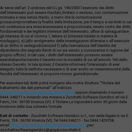
Ai sensi dell’art. 2-undicies del D.Lgs. 196/2003 l’esercizio dei diritti
dell’interessato può essere ritardato,limitato o escluso, con comunicazione
motivata e resa senza ritardo, a meno che la comunicazione
possacompromettere la finalità della limitazione, per il tempo e nei limiti in cui
ciò costituisca una misuranecessaria e proporzionata, tenuto conto dei diritti
fondamentali e dei legittimi interessi dell’interessato, alfine di salvaguardare
gli interessi di cui al comma 1, lettere a) (interessi tutelati in materia di
riciclaggio), e) (allo svolgimento delle investigazioni difensive o all’esercizio
di un diritto in sedegiudiziaria)ed f) (alla riservatezza dell’identità del
dipendente che segnala illeciti di cui sia venuto a conoscenza in ragione del
proprio ufficio). In tali casi, i diritti dell’interessato possono essere
esercitatianche tramite il Garante con le modalità di cui all’articolo 160 dello
stesso Decreto. In tale ipotesi, il Garante informerà l’interessato di aver
eseguito tutte le verifiche necessarie o di aver svolto un riesamenonché della
facoltà dell’interessato di proporre ricorso giurisdizionale.
Per esercitare tali diritti potrà rivolgersi alla nostra Struttura "Titolare del
trattamento dei dati personali" all'indirizzo
ufficio.privacy@zucchettisofwaregiuridico.it
oppure chiamando il numero
0444. 346211 o inviando una missiva a Zucchetti Software Giuridico srl via E.
Fermi,134 - 36100 Vicenza (VI). Il Titolare Le risponderà entro 30 giorni dalla
ricezione della Sua richiesta formale.
Dati di contatto
- Zucchetti Software Giuridico s.r.l., con sede legale in via E.
Fermi, 134 - 36100 Vicenza (VI); Tel 0444.346211 - fax 0444.1429728;
email:
ufficio.privacy@zucchettisoftwaregiuridico.it
,pec:
zucchettisoftwaregiuridico@gruppozucchetti.it