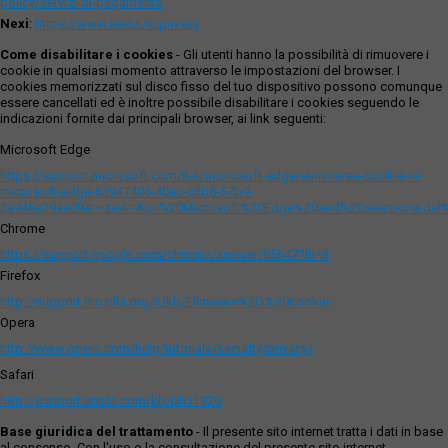
policy/servizi-di-pagamento
Nexi
:
https://www.nexi.it/it/privacy
Come disabilitare i cookies
- Gli utenti hanno la possibilità di rimuovere i
cookie in qualsiasi momento attraverso le impostazioni del browser. I
cookies memorizzati sul disco fisso del tuo dispositivo possono comunque
essere cancellati ed è inoltre possibile disabilitare i cookies seguendo le
indicazioni fornite dai principali browser, ai link seguenti:
Microsoft Edge
https://support.microsoft.com/it-it/microsoft-edge/eliminare-i-cookie-in-
microsoft-edge-63947406-40ac-c3b8-57b9-
2a946a29ae09#:~:text=Apri%20Microsoft%20Edge%20and%20seleziona,del
Chrome
https://support.google.com/chrome/answer/95647?hl=it
Firefox
http://support.mozilla.org/it/kb/Eliminare%20i%20cookie
Opera
http://www.opera.com/help/tutorials/security/privacy/
Safari
http://support.apple.com/kb/ph11920
Base giuridica del trattamento
- Il presente sito internet tratta i dati in base
al consenso. Con l'uso o la consultazione del presente sito internet