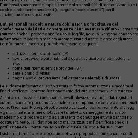
l’interessato acconsente implicitamente alla possibilità di memorizzare solo i
cookie strettamente necessari (di seguito “cookie tecnici”) per il
funzionamento di questo sito.
Dati personali raccolti e natura obbligatoria o facoltativa del
conferimento dei dati e conseguenze di un eventuale rifiuto
- Come tutti
i siti web anche il presente sito fa uso di log file, nei quali vengono conservate
informazioni raccolte in maniera automatizzata durante le visite degli utenti.
Le informazioni raccolte potrebbero essere le seguenti:
indirizzo internet protocollo (IP);
tipo di browser e parametri del dispositivo usato per connettersi al
sito;
nome dell'internet service provider (ISP);
data e orario di visita;
pagina web di provenienza del visitatore (referral) e di uscita.
Le suddette informazioni sono trattate in forma automatizzata e raccolte al
fine di verificare il corretto funzionamento del sito e per motivi di sicurezza.
Ai fini di sicurezza (filtri antispam, firewall, rilevazione virus), i dati registrati
automaticamente possono eventualmente comprendere anche dati personali
come l'indirizzo IP, che potrebbe essere utilizzato, conformemente alle leggi
vigenti in materia, al fine di bloccare tentativi di danneggiamento al sito
medesimo o di recare danno ad altri utenti, o comunque attività dannose o
costituenti reato. Tali dati non sono mai utilizzati per l'identificazione o la
profilazione dell'utente, ma solo a fini di tutela del sito e dei suoi utenti.
I sistemi informatici e le procedure software preposte al funzionamento di