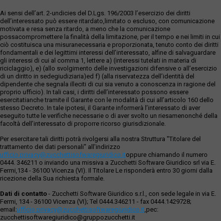
Ai sensi dell’art. 2-undicies del D.Lgs. 196/2003 l’esercizio dei diritti
dell’interessato può essere ritardato,limitato o escluso, con comunicazione
motivata e resa senza ritardo, a meno che la comunicazione
possacompromettere la finalità della limitazione, per il tempo e nei limiti in cui
ciò costituisca una misuranecessaria e proporzionata, tenuto conto dei diritti
fondamentali e dei legittimi interessi dell’interessato, alfine di salvaguardare
gli interessi di cui al comma 1, lettere a) (interessi tutelati in materia di
riciclaggio), e) (allo svolgimento delle investigazioni difensive o all’esercizio
di un diritto in sedegiudiziaria)ed f) (alla riservatezza dell’identità del
dipendente che segnala illeciti di cui sia venuto a conoscenza in ragione del
proprio ufficio). In tali casi, i diritti dell’interessato possono essere
esercitatianche tramite il Garante con le modalità di cui all’articolo 160 dello
stesso Decreto. In tale ipotesi, il Garante informerà l’interessato di aver
eseguito tutte le verifiche necessarie o di aver svolto un riesamenonché della
facoltà dell’interessato di proporre ricorso giurisdizionale.
Per esercitare tali diritti potrà rivolgersi alla nostra Struttura "Titolare del
trattamento dei dati personali" all'indirizzo
ufficio.privacy@zucchettisofwaregiuridico.it
oppure chiamando il numero
0444. 346211 o inviando una missiva a Zucchetti Software Giuridico srl via E.
Fermi,134 - 36100 Vicenza (VI). Il Titolare Le risponderà entro 30 giorni dalla
ricezione della Sua richiesta formale.
Dati di contatto
- Zucchetti Software Giuridico s.r.l., con sede legale in via E.
Fermi, 134 - 36100 Vicenza (VI); Tel 0444.346211 - fax 0444.1429728;
email:
ufficio.privacy@zucchettisoftwaregiuridico.it
,pec:
zucchettisoftwaregiuridico@gruppozucchetti.it