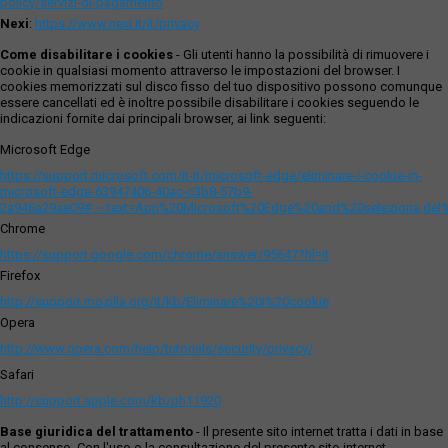
policy/servizi-di-pagamento
Nexi
:
https://www.nexi.it/it/privacy
Come disabilitare i cookies
- Gli utenti hanno la possibilità di rimuovere i
cookie in qualsiasi momento attraverso le impostazioni del browser. I
cookies memorizzati sul disco fisso del tuo dispositivo possono comunque
essere cancellati ed è inoltre possibile disabilitare i cookies seguendo le
indicazioni fornite dai principali browser, ai link seguenti:
Microsoft Edge
https://support.microsoft.com/it-it/microsoft-edge/eliminare-i-cookie-in-
microsoft-edge-63947406-40ac-c3b8-57b9-
2a946a29ae09#:~:text=Apri%20Microsoft%20Edge%20and%20seleziona,del
Chrome
https://support.google.com/chrome/answer/95647?hl=it
Firefox
http://support.mozilla.org/it/kb/Eliminare%20i%20cookie
Opera
http://www.opera.com/help/tutorials/security/privacy/
Safari
http://support.apple.com/kb/ph11920
Base giuridica del trattamento
- Il presente sito internet tratta i dati in base
al consenso. Con l'uso o la consultazione del presente sito internet