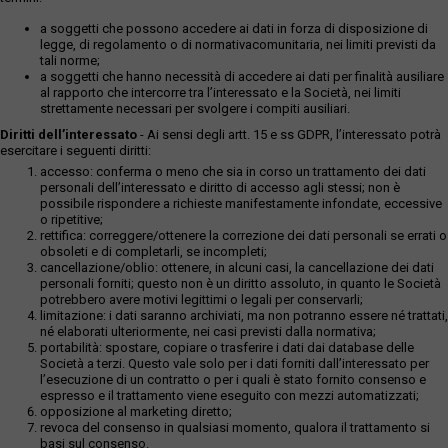
a soggetti che possono accedere ai dati in forza di disposizione di
legge, di regolamento o di normativacomunitaria, nei limiti previsti da
tali norme;
a soggetti che hanno necessità di accedere ai dati per finalità ausiliare
al rapporto che intercorre tra l’interessato e la Società, nei limiti
strettamente necessari per svolgere i compiti ausiliari.
Diritti dell’interessato
- Ai sensi degli artt. 15 e ss GDPR, l’interessato potrà
esercitare i seguenti diritti:
accesso: conferma o meno che sia in corso un trattamento dei dati
personali dell’interessato e diritto di accesso agli stessi; non è
possibile rispondere a richieste manifestamente infondate, eccessive
o ripetitive;
rettifica: correggere/ottenere la correzione dei dati personali se errati o
obsoleti e di completarli, se incompleti;
cancellazione/oblio: ottenere, in alcuni casi, la cancellazione dei dati
personali forniti; questo non è un diritto assoluto, in quanto le Società
potrebbero avere motivi legittimi o legali per conservarli;
limitazione: i dati saranno archiviati, ma non potranno essere né trattati,
né elaborati ulteriormente, nei casi previsti dalla normativa;
portabilità: spostare, copiare o trasferire i dati dai database delle
Società a terzi. Questo vale solo per i dati forniti dall’interessato per
l’esecuzione di un contratto o per i quali è stato fornito consenso e
espresso e il trattamento viene eseguito con mezzi automatizzati;
opposizione al marketing diretto;
revoca del consenso in qualsiasi momento, qualora il trattamento si
basi sul consenso.