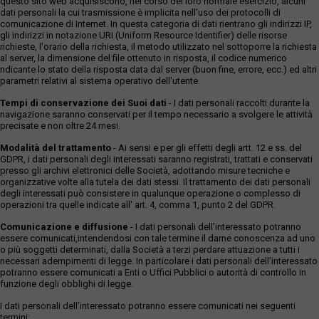
questo sito web acquisiscono, nel corso del loro normale esercizio, alcuni
dati personali la cui trasmissione è implicita nell'uso dei protocolli di
comunicazione di Internet. In questa categoria di dati rientrano gli indirizzi IP,
gli indirizzi in notazione URI (Uniform Resource Identifier) delle risorse
richieste, l'orario della richiesta, il metodo utilizzato nel sottoporre la richiesta
al server, la dimensione del file ottenuto in risposta, il codice numerico
ndicante lo stato della risposta data dal server (buon fine, errore, ecc.) ed altri
parametri relativi al sistema operativo dell'utente.
Tempi di conservazione dei Suoi dati
- I dati personali raccolti durante la
navigazione saranno conservati per il tempo necessario a svolgere le attività
precisate e non oltre 24 mesi.
Modalità del trattamento
- Ai sensi e per gli effetti degli artt. 12 e ss. del
GDPR, i dati personali degli interessati saranno registrati, trattati e conservati
presso gli archivi elettronici delle Società, adottando misure tecniche e
organizzative volte alla tutela dei dati stessi. Il trattamento dei dati personali
degli interessati può consistere in qualunque operazione o complesso di
operazioni tra quelle indicate all' art. 4, comma 1, punto 2 del GDPR.
Comunicazione e diffusione
- I dati personali dell’interessato potranno
essere comunicati,intendendosi con tale termine il darne conoscenza ad uno
o più soggetti determinati, dalla Società a terzi perdare attuazione a tutti i
necessari adempimenti di legge. In particolare i dati personali dell’interessato
potranno essere comunicati a Enti o Uffici Pubblici o autorità di controllo in
funzione degli obblighi di legge.
I dati personali dell’interessato potranno essere comunicati nei seguenti
termini: