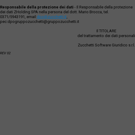
Responsabile della protezione dei dati
- Il Responsabile della protezione
dei dati ZHolding SPA nella persona del dott. Mario Brocca, tel.
0371/5943191, email:
dpo@zucchetti.it
,
pec:dpogruppozucchetti@gruppozucchetti.it
Il TITOLARE
del trattamento dei dati personali
Zucchetti Software Giuridico s.r.l.
REV 02