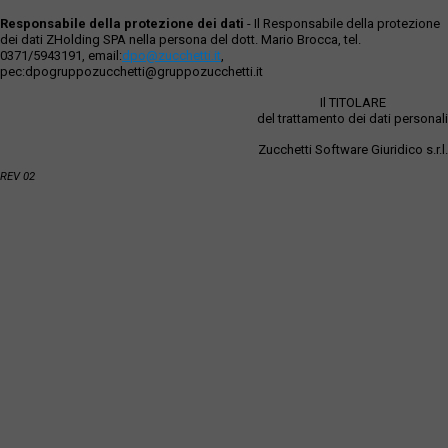
Responsabile della protezione dei dati
- Il Responsabile della protezione
dei dati ZHolding SPA nella persona del dott. Mario Brocca, tel.
0371/5943191, email:
dpo@zucchetti.it
,
pec:dpogruppozucchetti@gruppozucchetti.it
Il TITOLARE
del trattamento dei dati personali
Zucchetti Software Giuridico s.r.l.
REV 02