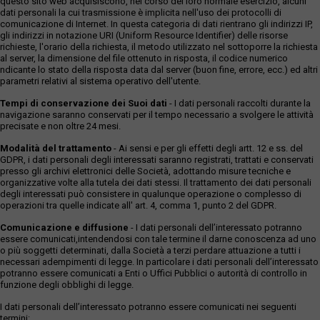
questo sito web acquisiscono, nel corso del loro normale esercizio, alcuni
dati personali la cui trasmissione è implicita nell'uso dei protocolli di
comunicazione di Internet. In questa categoria di dati rientrano gli indirizzi IP,
gli indirizzi in notazione URI (Uniform Resource Identifier) delle risorse
richieste, l'orario della richiesta, il metodo utilizzato nel sottoporre la richiesta
al server, la dimensione del file ottenuto in risposta, il codice numerico
ndicante lo stato della risposta data dal server (buon fine, errore, ecc.) ed altri
parametri relativi al sistema operativo dell'utente.
Tempi di conservazione dei Suoi dati
- I dati personali raccolti durante la
navigazione saranno conservati per il tempo necessario a svolgere le attività
precisate e non oltre 24 mesi.
Modalità del trattamento
- Ai sensi e per gli effetti degli artt. 12 e ss. del
GDPR, i dati personali degli interessati saranno registrati, trattati e conservati
presso gli archivi elettronici delle Società, adottando misure tecniche e
organizzative volte alla tutela dei dati stessi. Il trattamento dei dati personali
degli interessati può consistere in qualunque operazione o complesso di
operazioni tra quelle indicate all' art. 4, comma 1, punto 2 del GDPR.
Comunicazione e diffusione
- I dati personali dell’interessato potranno
essere comunicati,intendendosi con tale termine il darne conoscenza ad uno
o più soggetti determinati, dalla Società a terzi perdare attuazione a tutti i
necessari adempimenti di legge. In particolare i dati personali dell’interessato
potranno essere comunicati a Enti o Uffici Pubblici o autorità di controllo in
funzione degli obblighi di legge.
I dati personali dell’interessato potranno essere comunicati nei seguenti
termini: