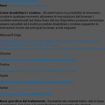
policy/servizi-di-pagamento
Nexi
:
https://www.nexi.it/it/privacy
Come disabilitare i cookies
- Gli utenti hanno la possibilità di rimuovere i
cookie in qualsiasi momento attraverso le impostazioni del browser. I
cookies memorizzati sul disco fisso del tuo dispositivo possono comunque
essere cancellati ed è inoltre possibile disabilitare i cookies seguendo le
indicazioni fornite dai principali browser, ai link seguenti:
Microsoft Edge
https://support.microsoft.com/it-it/microsoft-edge/eliminare-i-cookie-in-
microsoft-edge-63947406-40ac-c3b8-57b9-
2a946a29ae09#:~:text=Apri%20Microsoft%20Edge%20and%20seleziona,del
Chrome
https://support.google.com/chrome/answer/95647?hl=it
Firefox
http://support.mozilla.org/it/kb/Eliminare%20i%20cookie
Opera
http://www.opera.com/help/tutorials/security/privacy/
Safari
http://support.apple.com/kb/ph11920
Base giuridica del trattamento
- Il presente sito internet tratta i dati in base
al consenso. Con l'uso o la consultazione del presente sito internet