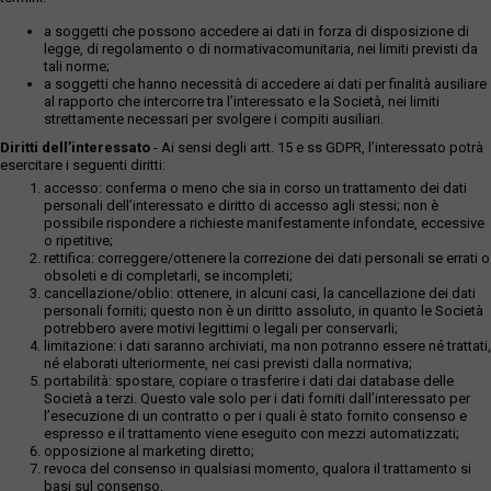
a soggetti che possono accedere ai dati in forza di disposizione di
legge, di regolamento o di normativacomunitaria, nei limiti previsti da
tali norme;
a soggetti che hanno necessità di accedere ai dati per finalità ausiliare
al rapporto che intercorre tra l’interessato e la Società, nei limiti
strettamente necessari per svolgere i compiti ausiliari.
Diritti dell’interessato
- Ai sensi degli artt. 15 e ss GDPR, l’interessato potrà
esercitare i seguenti diritti:
accesso: conferma o meno che sia in corso un trattamento dei dati
personali dell’interessato e diritto di accesso agli stessi; non è
possibile rispondere a richieste manifestamente infondate, eccessive
o ripetitive;
rettifica: correggere/ottenere la correzione dei dati personali se errati o
obsoleti e di completarli, se incompleti;
cancellazione/oblio: ottenere, in alcuni casi, la cancellazione dei dati
personali forniti; questo non è un diritto assoluto, in quanto le Società
potrebbero avere motivi legittimi o legali per conservarli;
limitazione: i dati saranno archiviati, ma non potranno essere né trattati,
né elaborati ulteriormente, nei casi previsti dalla normativa;
portabilità: spostare, copiare o trasferire i dati dai database delle
Società a terzi. Questo vale solo per i dati forniti dall’interessato per
l’esecuzione di un contratto o per i quali è stato fornito consenso e
espresso e il trattamento viene eseguito con mezzi automatizzati;
opposizione al marketing diretto;
revoca del consenso in qualsiasi momento, qualora il trattamento si
basi sul consenso.