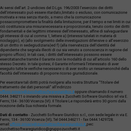
Ai sensi dell’art. 2-undicies del D.Lgs. 196/2003 l’esercizio dei diritti
dell’interessato può essere ritardato,limitato o escluso, con comunicazione
motivata e resa senza ritardo, a meno che la comunicazione
possacompromettere la finalità della limitazione, per il tempo e nei limiti in cui
ciò costituisca una misuranecessaria e proporzionata, tenuto conto dei diritti
fondamentali e dei legittimi interessi dell’interessato, alfine di salvaguardare
gli interessi di cui al comma 1, lettere a) (interessi tutelati in materia di
riciclaggio), e) (allo svolgimento delle investigazioni difensive o all’esercizio
di un diritto in sedegiudiziaria)ed f) (alla riservatezza dell’identità del
dipendente che segnala illeciti di cui sia venuto a conoscenza in ragione del
proprio ufficio). In tali casi, i diritti dell’interessato possono essere
esercitatianche tramite il Garante con le modalità di cui all’articolo 160 dello
stesso Decreto. In tale ipotesi, il Garante informerà l’interessato di aver
eseguito tutte le verifiche necessarie o di aver svolto un riesamenonché della
facoltà dell’interessato di proporre ricorso giurisdizionale.
Per esercitare tali diritti potrà rivolgersi alla nostra Struttura "Titolare del
trattamento dei dati personali" all'indirizzo
ufficio.privacy@zucchettisofwaregiuridico.it
oppure chiamando il numero
0444. 346211 o inviando una missiva a Zucchetti Software Giuridico srl via E.
Fermi,134 - 36100 Vicenza (VI). Il Titolare Le risponderà entro 30 giorni dalla
ricezione della Sua richiesta formale.
Dati di contatto
- Zucchetti Software Giuridico s.r.l., con sede legale in via E.
Fermi, 134 - 36100 Vicenza (VI); Tel 0444.346211 - fax 0444.1429728;
email:
ufficio.privacy@zucchettisoftwaregiuridico.it
,pec:
zucchettisoftwaregiuridico@gruppozucchetti.it