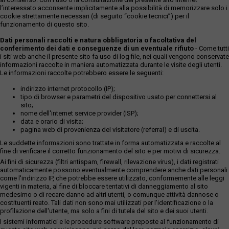
l’interessato acconsente implicitamente alla possibilità di memorizzare solo i
cookie strettamente necessari (di seguito “cookie tecnici”) per il
funzionamento di questo sito.
Dati personali raccolti e natura obbligatoria o facoltativa del
conferimento dei dati e conseguenze di un eventuale rifiuto
- Come tutti
i siti web anche il presente sito fa uso di log file, nei quali vengono conservate
informazioni raccolte in maniera automatizzata durante le visite degli utenti.
Le informazioni raccolte potrebbero essere le seguenti:
indirizzo internet protocollo (IP);
tipo di browser e parametri del dispositivo usato per connettersi al
sito;
nome dell'internet service provider (ISP);
data e orario di visita;
pagina web di provenienza del visitatore (referral) e di uscita.
Le suddette informazioni sono trattate in forma automatizzata e raccolte al
fine di verificare il corretto funzionamento del sito e per motivi di sicurezza.
Ai fini di sicurezza (filtri antispam, firewall, rilevazione virus), i dati registrati
automaticamente possono eventualmente comprendere anche dati personali
come l'indirizzo IP, che potrebbe essere utilizzato, conformemente alle leggi
vigenti in materia, al fine di bloccare tentativi di danneggiamento al sito
medesimo o di recare danno ad altri utenti, o comunque attività dannose o
costituenti reato. Tali dati non sono mai utilizzati per l'identificazione o la
profilazione dell'utente, ma solo a fini di tutela del sito e dei suoi utenti.
I sistemi informatici e le procedure software preposte al funzionamento di