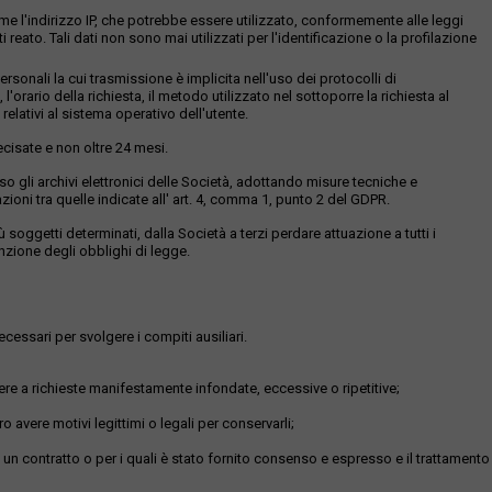
ome l'indirizzo IP, che potrebbe essere utilizzato, conformemente alle leggi
eato. Tali dati non sono mai utilizzati per l'identificazione o la profilazione
sonali la cui trasmissione è implicita nell'uso dei protocolli di
 l'orario della richiesta, il metodo utilizzato nel sottoporre la richiesta al
relativi al sistema operativo dell'utente.
ecisate e non oltre 24 mesi.
resso gli archivi elettronici delle Società, adottando misure tecniche e
ioni tra quelle indicate all' art. 4, comma 1, punto 2 del GDPR.
oggetti determinati, dalla Società a terzi perdare attuazione a tutti i
unzione degli obblighi di legge.
ecessari per svolgere i compiti ausiliari.
ere a richieste manifestamente infondate, eccessive o ripetitive;
o avere motivi legittimi o legali per conservarli;
di un contratto o per i quali è stato fornito consenso e espresso e il trattamento