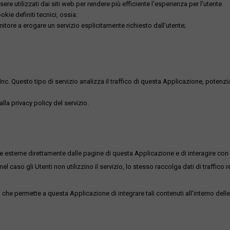
re utilizzati dai siti web per rendere più efficiente l'esperienza per l'utente.
kie definiti tecnici, ossia:
nitore a erogare un servizio esplicitamente richiesto dall'utente;
uesto tipo di servizio analizza il traffico di questa Applicazione, potenzialmen
lla privacy policy del servizio.
me esterne direttamente dalle pagine di questa Applicazione e di interagire con 
l caso gli Utenti non utilizzino il servizio, lo stesso raccolga dati di traffico rel
he permette a questa Applicazione di integrare tali contenuti all'interno delle