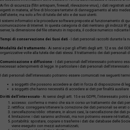
Ai fini di sicurezza (filtri antispam, firewall, rilevazione virus), i dati reg
vigenti in materia, al fine di bloccare tentativi di danneggiamento al sito medes
dell'utente, ma solo a fini di tutela del sito e dei suoi utenti.
I sistemi informatici e le procedure software preposte al funzionamento di ques
comunicazione di Internet. In questa categoria di dati rientrano gli indirizzi IP, g
server, la dimensione del file ottenuto in risposta, il codice numerico ndicante lo
Tempi di conservazione dei Suoi dati
- I dati personali raccolti durante la
Modalità del trattamento
- Ai sensi e per gli effetti degli artt. 12 e ss. del 
organizzative volte alla tutela dei dati stessi. Il trattamento dei dati persona
Comunicazione e diffusione
- I dati personali dell’interessato potranno es
necessari adempimenti di legge. In particolare i dati personali dell’interessato
I dati personali dell’interessato potranno essere comunicati nei seguenti termi
a soggetti che possono accedere ai dati in forza di disposizione di legg
a soggetti che hanno necessità di accedere ai dati per finalità ausiliare a
Diritti dell’interessato
- Ai sensi degli artt. 15 e ss GDPR, l’interessato potrà es
accesso: conferma o meno che sia in corso un trattamento dei dati perso
rettifica: correggere/ottenere la correzione dei dati personali se errati 
cancellazione/oblio: ottenere, in alcuni casi, la cancellazione dei dati p
limitazione: i dati saranno archiviati, ma non potranno essere né trattati,
portabilità: spostare, copiare o trasferire i dati dai database delle Soci
viene eseguito con mezzi automatizzati;