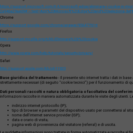
https://support.microsoft.com/it-it/microsoft-edge/eliminare-i-cookie-in-m
2a946a29ae09#:~:text=Apri%20Microsoft%20Edge%20and%20seleziona,del
Chrome
https://support.google.com/chrome/answer/95647?hl=it
Firefox
http://support.mozilla.org/it/kb/Eliminare%20i%20cookie
Opera
http://www.opera.com/help/tutorials/security/privacy/
Safari
http://support.apple.com/kb/ph11920
Base giuridica del trattamento
- Il presente sito internet tratta i dati in b
strettamente necessari (di seguito “cookie tecnici”) per il funzionamento di qu
Dati personali raccolti e natura obbligatoria o facoltativa del conferi
informazioni raccolte in maniera automatizzata durante le visite degli utenti. 
indirizzo internet protocollo (IP);
tipo di browser e parametri del dispositivo usato per connettersi al sito
nome dell'internet service provider (ISP);
data e orario di visita;
pagina web di provenienza del visitatore (referral) e di uscita.
Le suddette informazioni sono trattate in forma automatizzata e raccolte al fine