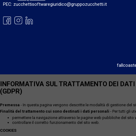
PEC: zucchettisoftwaregiuridico@gruppozucchetti.it
fallcoast
INFORMATIVA SUL TRATTAMENTO DEI DATI P
(GDPR)
Premessa
- In questa pagina vengono descritte le modalità di gestione del sit
Finalità del trattamento cui sono destinati i dati personali
- Per tutti gli 
permettere la navigazione attraverso le pagine web pubbliche del sito
controllare il corretto funzionamento del sito web.
COOKIES