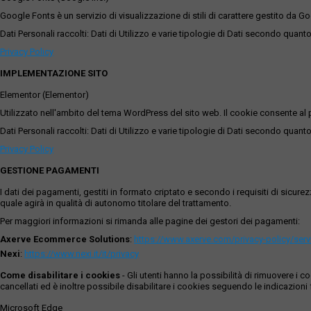
Google Fonts è un servizio di visualizzazione di stili di carattere gestito da Go
Dati Personali raccolti: Dati di Utilizzo e varie tipologie di Dati secondo quanto
Privacy Policy
IMPLEMENTAZIONE SITO
Elementor (Elementor)
Utilizzato nell'ambito del tema WordPress del sito web. Il cookie consente al p
Dati Personali raccolti: Dati di Utilizzo e varie tipologie di Dati secondo quanto
Privacy Policy
GESTIONE PAGAMENTI
I dati dei pagamenti, gestiti in formato criptato e secondo i requisiti di sicur
quale agirà in qualità di autonomo titolare del trattamento.
Per maggiori informazioni si rimanda alle pagine dei gestori dei pagamenti:
Axerve Ecommerce Solutions
:
https://www.axerve.com/privacy-policy/ser
Nexi
:
https://www.nexi.it/it/privacy
Come disabilitare i cookies
- Gli utenti hanno la possibilità di rimuovere 
cancellati ed è inoltre possibile disabilitare i cookies seguendo le indicazioni f
Microsoft Edge