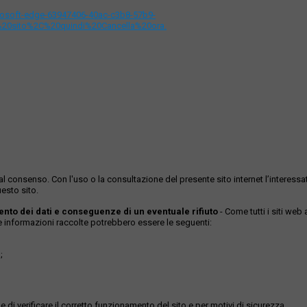
icrosoft-edge-63947406-40ac-c3b8-57b9-
%20sito%2C%20quindi%20Cancella%20ora.
ase al consenso. Con l'uso o la consultazione del presente sito internet l’inter
esto sito.
mento dei dati e conseguenze di un eventuale rifiuto
- Come tutti i siti web
Le informazioni raccolte potrebbero essere le seguenti:
;
 di verificare il corretto funzionamento del sito e per motivi di sicurezza.