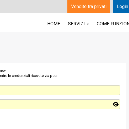
Vendite tra privati
Login
HOME
SERVIZI
COME FUNZIO
one:
rire le credenziali ricevute via pec