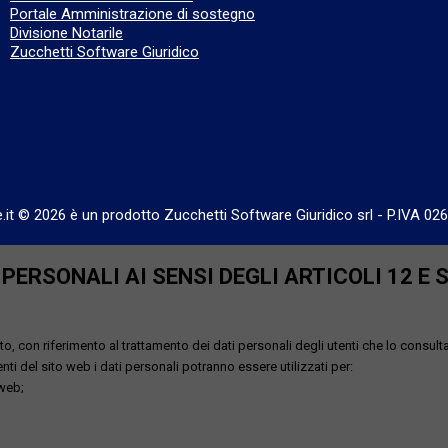
Portale Amministrazione di sostegno
Divisione Notarile
Zucchetti Software Giuridico
e.it © 2026 è un prodotto Zucchetti Software Giuridico srl
-
P.IVA 02
ERSONALI AI SENSI DEGLI ARTICOLI 12 E 
o, con riferimento al trattamento dei dati personali degli utenti che lo consult
utenti del sito web i dati personali potranno essere utilizzati per:
 web;