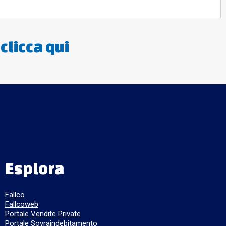
:
clicca qui
Esplora
Fallco
Fallcoweb
Portale Vendite Private
Portale Sovraindebitamento