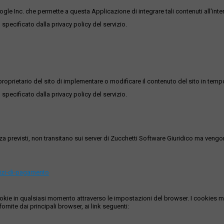
ogle Inc. che permette a questa Applicazione di integrare tali contenuti all'inte
 specificato dalla privacy policy del servizio.
roprietario del sito di implementare o modificare il contenuto del sito in tempo
 specificato dalla privacy policy del servizio.
ezza previsti, non transitano sui server di Zucchetti Software Giuridico ma veng
vizi-di-pagamento
i cookie in qualsiasi momento attraverso le impostazioni del browser. I cooki
ornite dai principali browser, ai link seguenti: