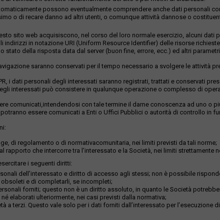
istrati automaticamente possono eventualmente comprendere anche dati personali c
imo o di recare danno ad altri utenti, o comunque attività dannose o costituenti r
to sito web acquisiscono, nel corso del loro normale esercizio, alcuni dati per
li indirizzi in notazione URI (Uniform Resource Identifier) delle risorse richieste,
 stato della risposta data dal server (buon fine, errore, ecc.) ed altri parametri 
 navigazione saranno conservati per il tempo necessario a svolgere le attività pr
GDPR, i dati personali degli interessati saranno registrati, trattati e conservati p
li degli interessati può consistere in qualunque operazione o complesso di operaz
sere comunicati,intendendosi con tale termine il darne conoscenza ad uno o più s
 potranno essere comunicati a Enti o Uffici Pubblici o autorità di controllo in f
ni:
e, di regolamento o di normativacomunitaria, nei limiti previsti da tali norme;
l rapporto che intercorre tra l’interessato e la Società, nei limiti strettamente n
ercitare i seguenti diritti:
nali dell’interessato e diritto di accesso agli stessi; non è possibile rispond
o obsoleti e di completarli, se incompleti;
ersonali forniti; questo non è un diritto assoluto, in quanto le Società potrebber
 né elaborati ulteriormente, nei casi previsti dalla normativa;
età a terzi. Questo vale solo per i dati forniti dall’interessato per l’esecuzione 