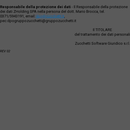
Responsabile della protezione dei dati
- Il Responsabile della protezione
dei dati ZHolding SPA nella persona del dott. Mario Brocca, tel.
0371/5943191, email:
dpo@zucchetti.it
,
pec:dpogruppozucchetti@gruppozucchetti.it
Il TITOLARE
del trattamento dei dati personali
Zucchetti Software Giuridico s.r.l.
REV 02