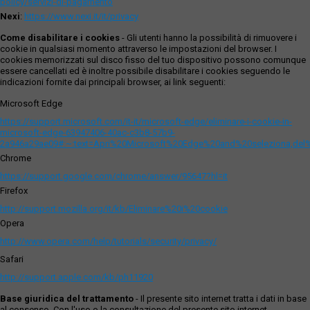
policy/servizi-di-pagamento
Nexi
:
https://www.nexi.it/it/privacy
Come disabilitare i cookies
- Gli utenti hanno la possibilità di rimuovere i
cookie in qualsiasi momento attraverso le impostazioni del browser. I
cookies memorizzati sul disco fisso del tuo dispositivo possono comunque
essere cancellati ed è inoltre possibile disabilitare i cookies seguendo le
indicazioni fornite dai principali browser, ai link seguenti:
Microsoft Edge
https://support.microsoft.com/it-it/microsoft-edge/eliminare-i-cookie-in-
microsoft-edge-63947406-40ac-c3b8-57b9-
2a946a29ae09#:~:text=Apri%20Microsoft%20Edge%20and%20seleziona,del
Chrome
https://support.google.com/chrome/answer/95647?hl=it
Firefox
http://support.mozilla.org/it/kb/Eliminare%20i%20cookie
Opera
http://www.opera.com/help/tutorials/security/privacy/
Safari
http://support.apple.com/kb/ph11920
Base giuridica del trattamento
- Il presente sito internet tratta i dati in base
al consenso. Con l'uso o la consultazione del presente sito internet