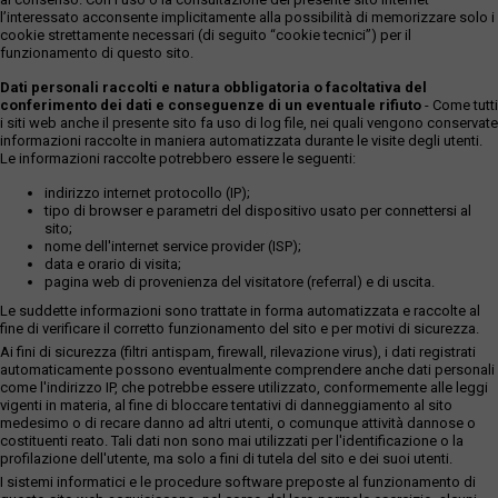
l’interessato acconsente implicitamente alla possibilità di memorizzare solo i
cookie strettamente necessari (di seguito “cookie tecnici”) per il
funzionamento di questo sito.
Dati personali raccolti e natura obbligatoria o facoltativa del
conferimento dei dati e conseguenze di un eventuale rifiuto
- Come tutti
i siti web anche il presente sito fa uso di log file, nei quali vengono conservate
informazioni raccolte in maniera automatizzata durante le visite degli utenti.
Le informazioni raccolte potrebbero essere le seguenti:
indirizzo internet protocollo (IP);
tipo di browser e parametri del dispositivo usato per connettersi al
sito;
nome dell'internet service provider (ISP);
data e orario di visita;
pagina web di provenienza del visitatore (referral) e di uscita.
Le suddette informazioni sono trattate in forma automatizzata e raccolte al
fine di verificare il corretto funzionamento del sito e per motivi di sicurezza.
Ai fini di sicurezza (filtri antispam, firewall, rilevazione virus), i dati registrati
automaticamente possono eventualmente comprendere anche dati personali
come l'indirizzo IP, che potrebbe essere utilizzato, conformemente alle leggi
vigenti in materia, al fine di bloccare tentativi di danneggiamento al sito
medesimo o di recare danno ad altri utenti, o comunque attività dannose o
costituenti reato. Tali dati non sono mai utilizzati per l'identificazione o la
profilazione dell'utente, ma solo a fini di tutela del sito e dei suoi utenti.
I sistemi informatici e le procedure software preposte al funzionamento di