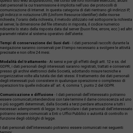
questo sito web acquisiscono, nel corso del loro normale esercizio, alcuni
dati personali la cui trasmissione è implicita nell'uso dei protocolli di
comunicazione di Internet. In questa categoria di dati rientrano gli indirizzi IP,
gli indirizzi in notazione URI (Uniform Resource Identifier) delle risorse
richieste, l'orario della richiesta, il metodo utilizzato nel sottoporre la richiesta
al server, la dimensione del file ottenuto in risposta, il codice numerico
ndicante lo stato della risposta data dal server (buon fine, errore, ecc.) ed altri
parametri relativi al sistema operativo dell'utente.
Tempi di conservazione dei Suoi dati
- I dati personali raccolti durante la
navigazione saranno conservati per il tempo necessario a svolgere le attività
precisate e non oltre 24 mesi.
Modalità del trattamento
- Ai sensi e per gli effetti degli artt. 12 e ss. del
GDPR, i dati personali degli interessati saranno registrati, trattati e conservati
presso gli archivi elettronici delle Società, adottando misure tecniche e
organizzative volte alla tutela dei dati stessi. Il trattamento dei dati personali
degli interessati può consistere in qualunque operazione o complesso di
operazioni tra quelle indicate all' art. 4, comma 1, punto 2 del GDPR.
Comunicazione e diffusione
- I dati personali dell’interessato potranno
essere comunicati,intendendosi con tale termine il darne conoscenza ad uno
o più soggetti determinati, dalla Società a terzi perdare attuazione a tutti i
necessari adempimenti di legge. In particolare i dati personali dell’interessato
potranno essere comunicati a Enti o Uffici Pubblici o autorità di controllo in
funzione degli obblighi di legge.
I dati personali dell’interessato potranno essere comunicati nei seguenti
termini: