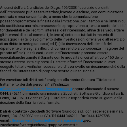
Ai sensi dell’art. 2-undicies del D.Lgs. 196/2003 l’esercizio dei diritti
dell’interessato può essere ritardato,limitato o escluso, con comunicazione
motivata e resa senza ritardo, a meno che la comunicazione
possacompromettere la finalità della limitazione, per il tempo e nei limiti in cui
ciò costituisca una misuranecessaria e proporzionata, tenuto conto dei diritti
fondamentali e dei legittimi interessi dell’interessato, alfine di salvaguardare
gli interessi di cui al comma 1, lettere a) (interessi tutelati in materia di
riciclaggio), e) (allo svolgimento delle investigazioni difensive o all’esercizio
di un diritto in sedegiudiziaria)ed f) (alla riservatezza dell’identità del
dipendente che segnala illeciti di cui sia venuto a conoscenza in ragione del
proprio ufficio). In tali casi, i diritti dell’interessato possono essere
esercitatianche tramite il Garante con le modalità di cui all’articolo 160 dello
stesso Decreto. In tale ipotesi, il Garante informerà l’interessato di aver
eseguito tutte le verifiche necessarie o di aver svolto un riesamenonché della
facoltà dell’interessato di proporre ricorso giurisdizionale.
Per esercitare tali diritti potrà rivolgersi alla nostra Struttura "Titolare del
trattamento dei dati personali" all'indirizzo
ufficio.privacy@zucchettisofwaregiuridico.it
oppure chiamando il numero
0444. 346211 o inviando una missiva a Zucchetti Software Giuridico srl via E.
Fermi,134 - 36100 Vicenza (VI). Il Titolare Le risponderà entro 30 giorni dalla
ricezione della Sua richiesta formale.
Dati di contatto
- Zucchetti Software Giuridico s.r.l., con sede legale in via E.
Fermi, 134 - 36100 Vicenza (VI); Tel 0444.346211 - fax 0444.1429728;
email:
ufficio.privacy@zucchettisoftwaregiuridico.it
,pec:
zucchettisoftwaregiuridico@gruppozucchetti.it