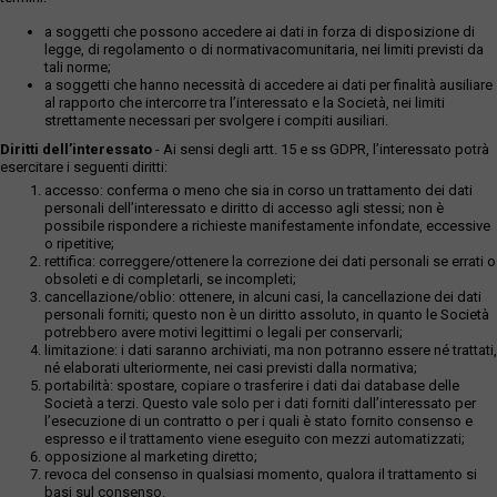
a soggetti che possono accedere ai dati in forza di disposizione di
legge, di regolamento o di normativacomunitaria, nei limiti previsti da
tali norme;
a soggetti che hanno necessità di accedere ai dati per finalità ausiliare
al rapporto che intercorre tra l’interessato e la Società, nei limiti
strettamente necessari per svolgere i compiti ausiliari.
Diritti dell’interessato
- Ai sensi degli artt. 15 e ss GDPR, l’interessato potrà
esercitare i seguenti diritti:
accesso: conferma o meno che sia in corso un trattamento dei dati
personali dell’interessato e diritto di accesso agli stessi; non è
possibile rispondere a richieste manifestamente infondate, eccessive
o ripetitive;
rettifica: correggere/ottenere la correzione dei dati personali se errati o
obsoleti e di completarli, se incompleti;
cancellazione/oblio: ottenere, in alcuni casi, la cancellazione dei dati
personali forniti; questo non è un diritto assoluto, in quanto le Società
potrebbero avere motivi legittimi o legali per conservarli;
limitazione: i dati saranno archiviati, ma non potranno essere né trattati,
né elaborati ulteriormente, nei casi previsti dalla normativa;
portabilità: spostare, copiare o trasferire i dati dai database delle
Società a terzi. Questo vale solo per i dati forniti dall’interessato per
l’esecuzione di un contratto o per i quali è stato fornito consenso e
espresso e il trattamento viene eseguito con mezzi automatizzati;
opposizione al marketing diretto;
revoca del consenso in qualsiasi momento, qualora il trattamento si
basi sul consenso.