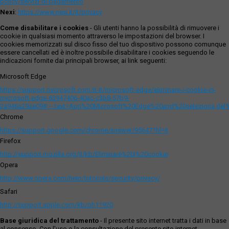
policy/servizi-di-pagamento
Nexi
:
https://www.nexi.it/it/privacy
Come disabilitare i cookies
- Gli utenti hanno la possibilità di rimuovere i
cookie in qualsiasi momento attraverso le impostazioni del browser. I
cookies memorizzati sul disco fisso del tuo dispositivo possono comunque
essere cancellati ed è inoltre possibile disabilitare i cookies seguendo le
indicazioni fornite dai principali browser, ai link seguenti:
Microsoft Edge
https://support.microsoft.com/it-it/microsoft-edge/eliminare-i-cookie-in-
microsoft-edge-63947406-40ac-c3b8-57b9-
2a946a29ae09#:~:text=Apri%20Microsoft%20Edge%20and%20seleziona,del
Chrome
https://support.google.com/chrome/answer/95647?hl=it
Firefox
http://support.mozilla.org/it/kb/Eliminare%20i%20cookie
Opera
http://www.opera.com/help/tutorials/security/privacy/
Safari
http://support.apple.com/kb/ph11920
Base giuridica del trattamento
- Il presente sito internet tratta i dati in base
al consenso. Con l'uso o la consultazione del presente sito internet