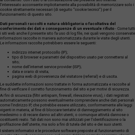
l’interessato acconsente implicitamente alla possibilità di memorizzare solo i
cookie strettamente necessari (di seguito “cookie tecnici”) per il
funzionamento di questo sito.
Dati personali raccolti e natura obbligatoria o facoltativa del
conferimento dei dati e conseguenze di un eventuale rifiuto
- Come tutti
i siti web anche il presente sito fa uso di log file, nei quali vengono conservate
informazioni raccolte in maniera automatizzata durante le visite degli utenti.
Le informazioni raccolte potrebbero essere le seguenti:
indirizzo internet protocollo (IP);
tipo di browser e parametri del dispositivo usato per connettersi al
sito;
nome dell'internet service provider (ISP);
data e orario di visita;
pagina web di provenienza del visitatore (referral) e di uscita.
Le suddette informazioni sono trattate in forma automatizzata e raccolte al
fine di verificare il corretto funzionamento del sito e per motivi di sicurezza.
Ai fini di sicurezza (filtri antispam, firewall, rilevazione virus), i dati registrati
automaticamente possono eventualmente comprendere anche dati personali
come l'indirizzo IP, che potrebbe essere utilizzato, conformemente alle leggi
vigenti in materia, al fine di bloccare tentativi di danneggiamento al sito
medesimo o di recare danno ad altri utenti, o comunque attività dannose o
costituenti reato. Tali dati non sono mai utilizzati per l'identificazione o la
profilazione dell'utente, ma solo a fini di tutela del sito e dei suoi utenti.
I sistemi informatici e le procedure software preposte al funzionamento di