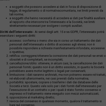
a soggetti che possono accedere ai dati in forza di disposizione di
legge, di regolamento o di normativacomunitaria, nei limiti previsti da
tali norme;
a soggetti che hanno necessità di accedere ai dati per finalità ausiliare
al rapporto che intercorre tra l’interessato e la Società, nei limiti
strettamente necessari per svolgere i compiti ausiliari.
Diritti dell’interessato
- Ai sensi degli artt. 15 e ss GDPR, l’interessato potrà
esercitare i seguenti diritti:
accesso: conferma o meno che sia in corso un trattamento dei dati
personali dell’interessato e diritto di accesso agli stessi; non è
possibile rispondere a richieste manifestamente infondate, eccessive
o ripetitive;
rettifica: correggere/ottenere la correzione dei dati personali se errati o
obsoleti e di completarli, se incompleti;
cancellazione/oblio: ottenere, in alcuni casi, la cancellazione dei dati
personali forniti; questo non è un diritto assoluto, in quanto le Società
potrebbero avere motivi legittimi o legali per conservarli;
limitazione: i dati saranno archiviati, ma non potranno essere né trattati,
né elaborati ulteriormente, nei casi previsti dalla normativa;
portabilità: spostare, copiare o trasferire i dati dai database delle
Società a terzi. Questo vale solo per i dati forniti dall’interessato per
l’esecuzione di un contratto o per i quali è stato fornito consenso e
espresso e il trattamento viene eseguito con mezzi automatizzati;
opposizione al marketing diretto;
revoca del consenso in qualsiasi momento, qualora il trattamento si
basi sul consenso.