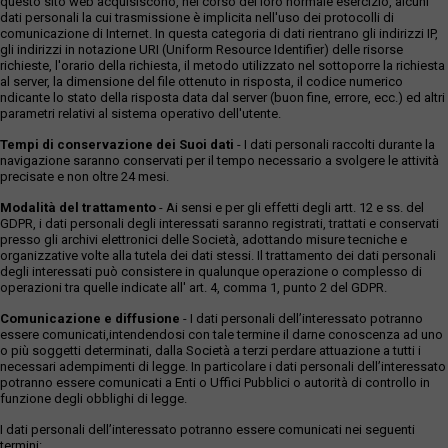
questo sito web acquisiscono, nel corso del loro normale esercizio, alcuni
dati personali la cui trasmissione è implicita nell'uso dei protocolli di
comunicazione di Internet. In questa categoria di dati rientrano gli indirizzi IP,
gli indirizzi in notazione URI (Uniform Resource Identifier) delle risorse
richieste, l'orario della richiesta, il metodo utilizzato nel sottoporre la richiesta
al server, la dimensione del file ottenuto in risposta, il codice numerico
ndicante lo stato della risposta data dal server (buon fine, errore, ecc.) ed altri
parametri relativi al sistema operativo dell'utente.
Tempi di conservazione dei Suoi dati
- I dati personali raccolti durante la
navigazione saranno conservati per il tempo necessario a svolgere le attività
precisate e non oltre 24 mesi.
Modalità del trattamento
- Ai sensi e per gli effetti degli artt. 12 e ss. del
GDPR, i dati personali degli interessati saranno registrati, trattati e conservati
presso gli archivi elettronici delle Società, adottando misure tecniche e
organizzative volte alla tutela dei dati stessi. Il trattamento dei dati personali
degli interessati può consistere in qualunque operazione o complesso di
operazioni tra quelle indicate all' art. 4, comma 1, punto 2 del GDPR.
Comunicazione e diffusione
- I dati personali dell’interessato potranno
essere comunicati,intendendosi con tale termine il darne conoscenza ad uno
o più soggetti determinati, dalla Società a terzi perdare attuazione a tutti i
necessari adempimenti di legge. In particolare i dati personali dell’interessato
potranno essere comunicati a Enti o Uffici Pubblici o autorità di controllo in
funzione degli obblighi di legge.
I dati personali dell’interessato potranno essere comunicati nei seguenti
termini: