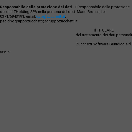
Responsabile della protezione dei dati
- Il Responsabile della protezione
dei dati ZHolding SPA nella persona del dott. Mario Brocca, tel.
0371/5943191, email:
dpo@zucchetti.it
,
pec:dpogruppozucchetti@gruppozucchetti.it
Il TITOLARE
del trattamento dei dati personali
Zucchetti Software Giuridico s.r.l.
REV 02