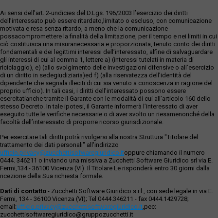
Ai sensi dell’art. 2-undicies del D.Lgs. 196/2003 l’esercizio dei diritti
dell’interessato può essere ritardato,limitato o escluso, con comunicazione
motivata e resa senza ritardo, a meno che la comunicazione
possacompromettere la finalità della limitazione, per il tempo e nei limiti in cui
ciò costituisca una misuranecessaria e proporzionata, tenuto conto dei diritti
fondamentali e dei legittimi interessi dell’interessato, alfine di salvaguardare
gli interessi di cui al comma 1, lettere a) (interessi tutelati in materia di
riciclaggio), e) (allo svolgimento delle investigazioni difensive o all’esercizio
di un diritto in sedegiudiziaria)ed f) (alla riservatezza dell’identità del
dipendente che segnala illeciti di cui sia venuto a conoscenza in ragione del
proprio ufficio). In tali casi, i diritti dell’interessato possono essere
esercitatianche tramite il Garante con le modalità di cui all’articolo 160 dello
stesso Decreto. In tale ipotesi, il Garante informerà l’interessato di aver
eseguito tutte le verifiche necessarie o di aver svolto un riesamenonché della
facoltà dell’interessato di proporre ricorso giurisdizionale.
Per esercitare tali diritti potrà rivolgersi alla nostra Struttura "Titolare del
trattamento dei dati personali" all'indirizzo
ufficio.privacy@zucchettisofwaregiuridico.it
oppure chiamando il numero
0444. 346211 o inviando una missiva a Zucchetti Software Giuridico srl via E.
Fermi,134 - 36100 Vicenza (VI). Il Titolare Le risponderà entro 30 giorni dalla
ricezione della Sua richiesta formale.
Dati di contatto
- Zucchetti Software Giuridico s.r.l., con sede legale in via E.
Fermi, 134 - 36100 Vicenza (VI); Tel 0444.346211 - fax 0444.1429728;
email:
ufficio.privacy@zucchettisoftwaregiuridico.it
,pec:
zucchettisoftwaregiuridico@gruppozucchetti.it