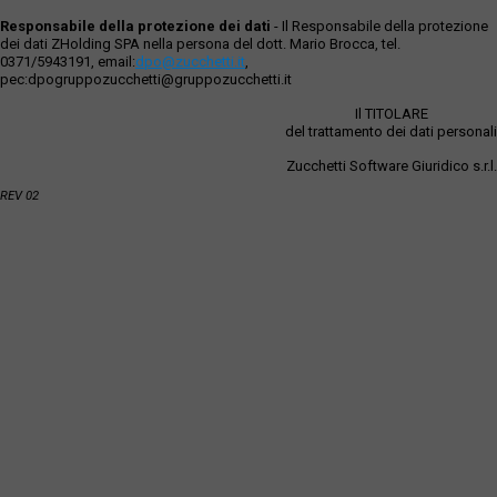
Responsabile della protezione dei dati
- Il Responsabile della protezione
dei dati ZHolding SPA nella persona del dott. Mario Brocca, tel.
0371/5943191, email:
dpo@zucchetti.it
,
pec:dpogruppozucchetti@gruppozucchetti.it
Il TITOLARE
del trattamento dei dati personali
Zucchetti Software Giuridico s.r.l.
REV 02