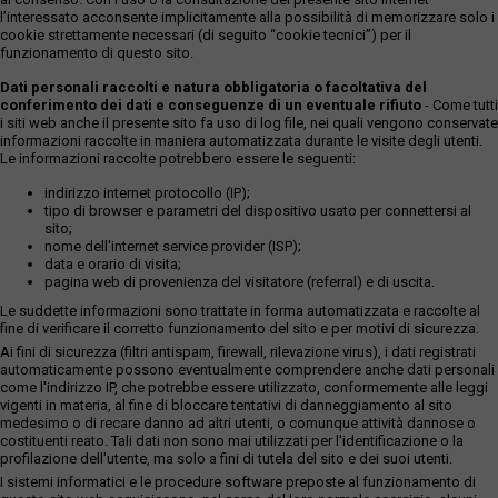
l’interessato acconsente implicitamente alla possibilità di memorizzare solo i
cookie strettamente necessari (di seguito “cookie tecnici”) per il
funzionamento di questo sito.
Dati personali raccolti e natura obbligatoria o facoltativa del
conferimento dei dati e conseguenze di un eventuale rifiuto
- Come tutti
i siti web anche il presente sito fa uso di log file, nei quali vengono conservate
informazioni raccolte in maniera automatizzata durante le visite degli utenti.
Le informazioni raccolte potrebbero essere le seguenti:
indirizzo internet protocollo (IP);
tipo di browser e parametri del dispositivo usato per connettersi al
sito;
nome dell'internet service provider (ISP);
data e orario di visita;
pagina web di provenienza del visitatore (referral) e di uscita.
Le suddette informazioni sono trattate in forma automatizzata e raccolte al
fine di verificare il corretto funzionamento del sito e per motivi di sicurezza.
Ai fini di sicurezza (filtri antispam, firewall, rilevazione virus), i dati registrati
automaticamente possono eventualmente comprendere anche dati personali
come l'indirizzo IP, che potrebbe essere utilizzato, conformemente alle leggi
vigenti in materia, al fine di bloccare tentativi di danneggiamento al sito
medesimo o di recare danno ad altri utenti, o comunque attività dannose o
costituenti reato. Tali dati non sono mai utilizzati per l'identificazione o la
profilazione dell'utente, ma solo a fini di tutela del sito e dei suoi utenti.
I sistemi informatici e le procedure software preposte al funzionamento di