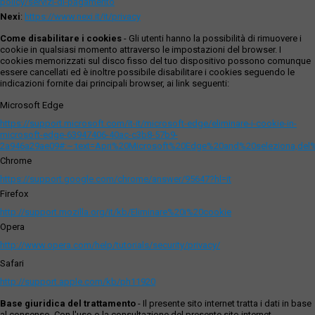
policy/servizi-di-pagamento
Nexi
:
https://www.nexi.it/it/privacy
Come disabilitare i cookies
- Gli utenti hanno la possibilità di rimuovere i
cookie in qualsiasi momento attraverso le impostazioni del browser. I
cookies memorizzati sul disco fisso del tuo dispositivo possono comunque
essere cancellati ed è inoltre possibile disabilitare i cookies seguendo le
indicazioni fornite dai principali browser, ai link seguenti:
Microsoft Edge
https://support.microsoft.com/it-it/microsoft-edge/eliminare-i-cookie-in-
microsoft-edge-63947406-40ac-c3b8-57b9-
2a946a29ae09#:~:text=Apri%20Microsoft%20Edge%20and%20seleziona,del
Chrome
https://support.google.com/chrome/answer/95647?hl=it
Firefox
http://support.mozilla.org/it/kb/Eliminare%20i%20cookie
Opera
http://www.opera.com/help/tutorials/security/privacy/
Safari
http://support.apple.com/kb/ph11920
Base giuridica del trattamento
- Il presente sito internet tratta i dati in base
al consenso. Con l'uso o la consultazione del presente sito internet