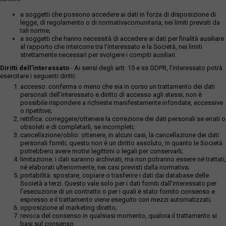
a soggetti che possono accedere ai dati in forza di disposizione di
legge, di regolamento o di normativacomunitaria, nei limiti previsti da
tali norme;
a soggetti che hanno necessità di accedere ai dati per finalità ausiliare
al rapporto che intercorre tra l’interessato e la Società, nei limiti
strettamente necessari per svolgere i compiti ausiliari.
Diritti dell’interessato
- Ai sensi degli artt. 15 e ss GDPR, l’interessato potrà
esercitare i seguenti diritti:
accesso: conferma o meno che sia in corso un trattamento dei dati
personali dell’interessato e diritto di accesso agli stessi; non è
possibile rispondere a richieste manifestamente infondate, eccessive
o ripetitive;
rettifica: correggere/ottenere la correzione dei dati personali se errati o
obsoleti e di completarli, se incompleti;
cancellazione/oblio: ottenere, in alcuni casi, la cancellazione dei dati
personali forniti; questo non è un diritto assoluto, in quanto le Società
potrebbero avere motivi legittimi o legali per conservarli;
limitazione: i dati saranno archiviati, ma non potranno essere né trattati,
né elaborati ulteriormente, nei casi previsti dalla normativa;
portabilità: spostare, copiare o trasferire i dati dai database delle
Società a terzi. Questo vale solo per i dati forniti dall’interessato per
l’esecuzione di un contratto o per i quali è stato fornito consenso e
espresso e il trattamento viene eseguito con mezzi automatizzati;
opposizione al marketing diretto;
revoca del consenso in qualsiasi momento, qualora il trattamento si
basi sul consenso.