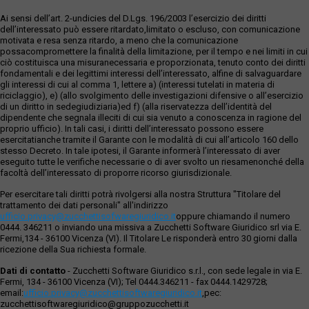
Ai sensi dell’art. 2-undicies del D.Lgs. 196/2003 l’esercizio dei diritti
dell’interessato può essere ritardato,limitato o escluso, con comunicazione
motivata e resa senza ritardo, a meno che la comunicazione
possacompromettere la finalità della limitazione, per il tempo e nei limiti in cui
ciò costituisca una misuranecessaria e proporzionata, tenuto conto dei diritti
fondamentali e dei legittimi interessi dell’interessato, alfine di salvaguardare
gli interessi di cui al comma 1, lettere a) (interessi tutelati in materia di
riciclaggio), e) (allo svolgimento delle investigazioni difensive o all’esercizio
di un diritto in sedegiudiziaria)ed f) (alla riservatezza dell’identità del
dipendente che segnala illeciti di cui sia venuto a conoscenza in ragione del
proprio ufficio). In tali casi, i diritti dell’interessato possono essere
esercitatianche tramite il Garante con le modalità di cui all’articolo 160 dello
stesso Decreto. In tale ipotesi, il Garante informerà l’interessato di aver
eseguito tutte le verifiche necessarie o di aver svolto un riesamenonché della
facoltà dell’interessato di proporre ricorso giurisdizionale.
Per esercitare tali diritti potrà rivolgersi alla nostra Struttura "Titolare del
trattamento dei dati personali" all'indirizzo
ufficio.privacy@zucchettisofwaregiuridico.it
oppure chiamando il numero
0444. 346211 o inviando una missiva a Zucchetti Software Giuridico srl via E.
Fermi,134 - 36100 Vicenza (VI). Il Titolare Le risponderà entro 30 giorni dalla
ricezione della Sua richiesta formale.
Dati di contatto
- Zucchetti Software Giuridico s.r.l., con sede legale in via E.
Fermi, 134 - 36100 Vicenza (VI); Tel 0444.346211 - fax 0444.1429728;
email:
ufficio.privacy@zucchettisoftwaregiuridico.it
,pec:
zucchettisoftwaregiuridico@gruppozucchetti.it