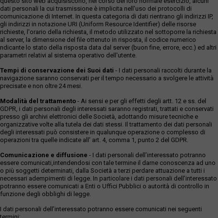
questo sito web acquisiscono, nel corso del loro normale esercizio, alcuni
dati personali la cui trasmissione è implicita nell'uso dei protocolli di
comunicazione di Internet. In questa categoria di dati rientrano gli indirizzi IP,
gli indirizzi in notazione URI (Uniform Resource Identifier) delle risorse
richieste, l'orario della richiesta, il metodo utilizzato nel sottoporre la richiesta
al server, la dimensione del file ottenuto in risposta, il codice numerico
ndicante lo stato della risposta data dal server (buon fine, errore, ecc.) ed altri
parametri relativi al sistema operativo dell'utente.
Tempi di conservazione dei Suoi dati
- I dati personali raccolti durante la
navigazione saranno conservati per il tempo necessario a svolgere le attività
precisate e non oltre 24 mesi.
Modalità del trattamento
- Ai sensi e per gli effetti degli artt. 12 e ss. del
GDPR, i dati personali degli interessati saranno registrati, trattati e conservati
presso gli archivi elettronici delle Società, adottando misure tecniche e
organizzative volte alla tutela dei dati stessi. Il trattamento dei dati personali
degli interessati può consistere in qualunque operazione o complesso di
operazioni tra quelle indicate all' art. 4, comma 1, punto 2 del GDPR.
Comunicazione e diffusione
- I dati personali dell’interessato potranno
essere comunicati,intendendosi con tale termine il darne conoscenza ad uno
o più soggetti determinati, dalla Società a terzi perdare attuazione a tutti i
necessari adempimenti di legge. In particolare i dati personali dell’interessato
potranno essere comunicati a Enti o Uffici Pubblici o autorità di controllo in
funzione degli obblighi di legge.
I dati personali dell’interessato potranno essere comunicati nei seguenti
termini: