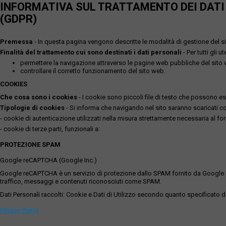
INFORMATIVA SUL TRATTAMENTO DEI DATI P
(GDPR)
Premessa
- In questa pagina vengono descritte le modalità di gestione del sit
Finalità del trattamento cui sono destinati i dati personali
- Per tutti gli 
permettere la navigazione attraverso le pagine web pubbliche del sito
controllare il corretto funzionamento del sito web.
COOKIES
Che cosa sono i cookies
- I cookie sono piccoli file di testo che possono esse
Tipologie di cookies
- Si informa che navigando nel sito saranno scaricati coo
- cookie di autenticazione utilizzati nella misura strettamente necessaria al for
- cookie di terze parti, funzionali a:
PROTEZIONE SPAM
Google reCAPTCHA (Google Inc.)
Google reCAPTCHA è un servizio di protezione dallo SPAM fornito da Google Inc. Q
traffico, messaggi e contenuti riconosciuti come SPAM.
Dati Personali raccolti: Cookie e Dati di Utilizzo secondo quanto specificato da
Privacy Policy