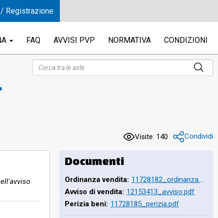
 / Registrazione
NA
FAQ
AVVISI PVP
NORMATIVA
CONDIZIONI
ta
Condividi
Visite: 140
do-
Documenti
Ordinanza vendita:
11728182_ordinanza.pdf
ell'avviso
Avviso di vendita:
12153413_avviso.pdf
Perizia beni:
11728185_perizia.pdf