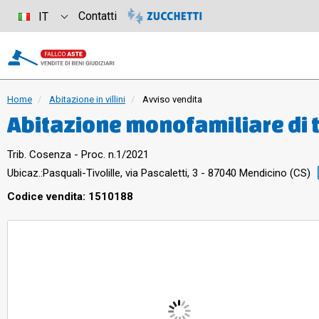
Contatti
IT
Home
Abitazione in villini
Avviso vendita
Abitazione monofamiliare di ti
precisamente: piano seminter
Trib. Cosenza - Proc. n.1/2021
garage con cucina, caminetto,
Ubicaz.:
Pasquali-Tivolille, via Pascaletti, 3 - 87040 Mendicino (CS)
dispensa/lavanderia ed un rip
Codice vendita: 1510188
da bagno, cucina, balcone ed
mansarda, costituito da un ba