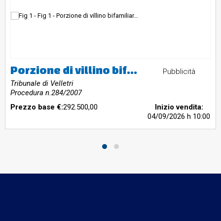
Porzione di villino bifamiliare a due piani fuori terra oltre il piano seminterrato, composto da: ingresso, soggiorno pranzo, cucina, wc e giardino ad uso esclusivo al piano terra, tre camere, bagno e ampio terrazzo al piano primo, due cantine e garage al piano 1/S, per una superficie lorda commerciale (comprensiva di giardino e balcone) di mq 324,22.
Pubblicità
Tribunale di Velletri
Procedura n.284/2007
Prezzo base €:
292.500,00
Inizio vendita:
04/09/2026
h 10:00