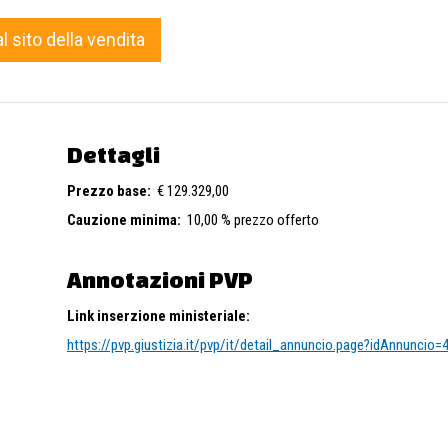
al sito della vendita
Dettagli
Prezzo base:
€ 129.329,00
Cauzione minima:
10,00 % prezzo offerto
Annotazioni PVP
Link inserzione ministeriale:
https://pvp.giustizia.it/pvp/it/detail_annuncio.page?idAnnuncio