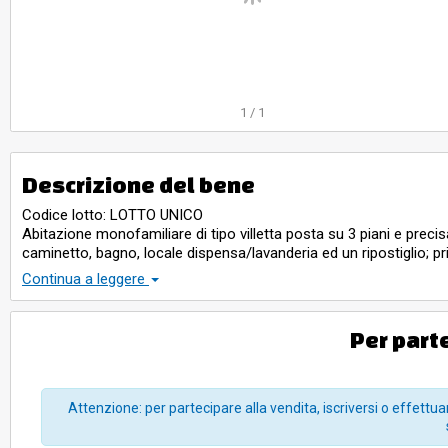
1
/
1
Descrizione del bene
Codice lotto: LOTTO UNICO
Abitazione monofamiliare di tipo villetta posta su 3 piani e pre
caminetto, bagno, locale dispensa/lavanderia ed un ripostiglio; 
secondo-mansarda, costituito da un bagno e tre stanze.
Continua a leggere
Per part
Attenzione: per partecipare alla vendita, iscriversi o effettuar