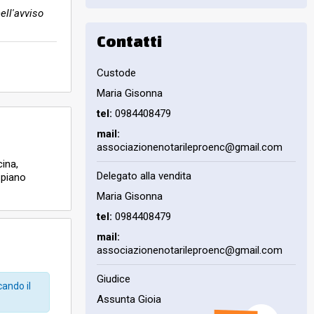
ell'avviso
Contatti
Custode
Maria Gisonna
tel:
0984408479
mail:
associazionenotarileproenc@gmail.com
ina,
Delegato alla vendita
 piano
Maria Gisonna
tel:
0984408479
mail:
associazionenotarileproenc@gmail.com
Giudice
cando il
Assunta Gioia