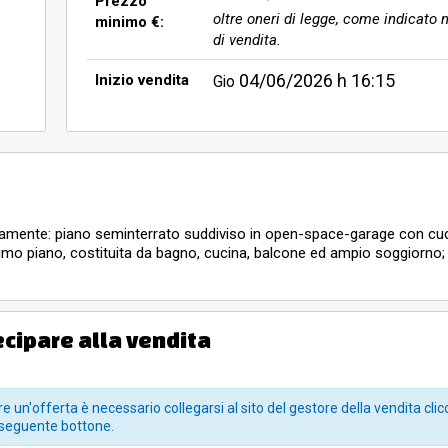
Prezzo
oltre oneri di legge, come indicato n
minimo €:
di vendita.
04/06/2026
h 16:15
Inizio vendita
Gio
cisamente: piano seminterrato suddiviso in open-space-garage con cuc
primo piano, costituita da bagno, cucina, balcone ed ampio soggiorno;
ecipare alla vendita
e un'offerta è necessario collegarsi al sito del gestore della vendita clic
seguente bottone.