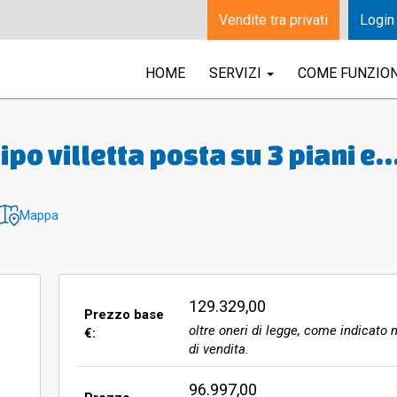
Vendite tra privati
Login
HOME
SERVIZI
COME FUNZIO
po villetta posta su 3 piani e
rato suddiviso in open-space-
 bagno, locale
Mappa
ostiglio; primo piano, costitui
 ampio soggiorno; piano secon
gno e tre stanze.
129.329,00
Prezzo base
oltre oneri di legge, come indicato n
€:
di vendita.
96.997,00