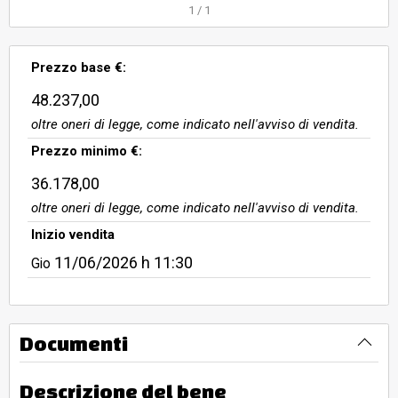
facciata anteriore e posteriore del
1
/
1
fabbricato. Superficie calpestabile
dell’unità abitativa è pari a mq
Prezzo base €:
98,10. Libero.
48.237,00
oltre oneri di legge, come indicato nell'avviso di vendita.
Prezzo minimo €:
36.178,00
oltre oneri di legge, come indicato nell'avviso di vendita.
Inizio vendita
11/06/2026
h 11:30
Gio
Documenti
Descrizione del bene