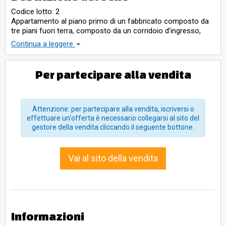
Codice lotto: 2
Appartamento al piano primo di un fabbricato composto da
tre piani fuori terra, composto da un corridoio d’ingresso,
soggiorno, cucina, sala da pranzo, un bagno, una camera da
Continua a leggere
letto matrimoniale con annesso ripostiglio e una camera da
letto singola. Comprende, inoltre, due balconi posti
rispettivamente sulla facciata anteriore e posteriore del
Per partecipare alla vendita
fabbricato. Superficie calpestabile dell’unità abitativa è pari a
mq 98,10. Libero.
Attenzione: per partecipare alla vendita, iscriversi o
effettuare un'offerta è necessario collegarsi al sito del
gestore della vendita cliccando il seguente bottone.
Vai al sito della vendita
Informazioni