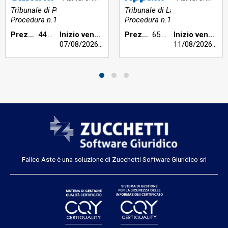
Tribunale di Perugia
Tribunale di Latina
Procedura n.155/2023
Procedura n.173/2024
Prezzo base €:
44.296,88
Inizio vendita:
Prezzo base €:
65.504,00
Inizio vendita:
07/08/2026
h 12:00
11/08/2026
h 11
Fallco Aste è una soluzione di Zucchetti Software Giuridico srl