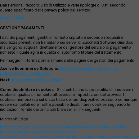
Dati Personali raccolti: Dati di Utilizzo e varie tipologie di Dati secondo
quanto specificato dalla privacy policy del servizio.
Privacy Policy
GESTIONE PAGAMENTI
I dati dei pagamenti, gestiti in formato criptato e secondo i requisiti di
sicurezza previsti, non transitano sui server di Zucchetti Software Giuridico
ma vengono acquisiti direttamente dal gestore del servizio di pagamento
richiesto il quale agirà in qualità di autonomo titolare del trattamento.
Per maggiori informazioni si rimanda alle pagine dei gestori dei pagamenti:
Axerve Ecommerce Solutions
:
https://www.axerve.com/privacy-
policy/servizi-di-pagamento
Nexi
:
https://www.nexi.it/it/privacy
Come disabilitare i cookies
- Gli utenti hanno la possibilità di rimuovere i
cookie in qualsiasi momento attraverso le impostazioni del browser. I
cookies memorizzati sul disco fisso del tuo dispositivo possono comunque
essere cancellati ed è inoltre possibile disabilitare i cookies seguendo le
indicazioni fornite dai principali browser, ai link seguenti:
Microsoft Edge
https://support.microsoft.com/it-it/microsoft-edge/eliminare-i-cookie-in-
microsoft-edge-63947406-40ac-c3b8-57b9-
2a946a29ae09#:~:text=Apri%20Microsoft%20Edge%20and%20seleziona,del