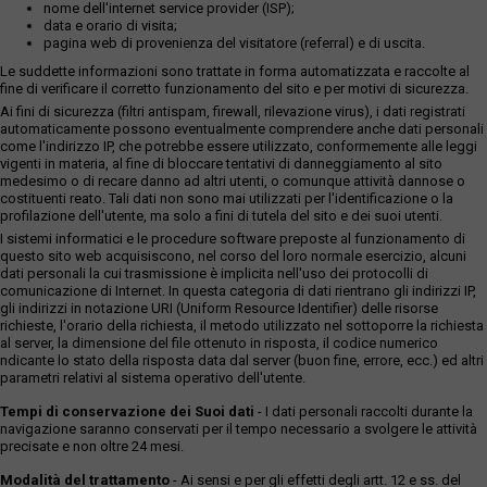
nome dell'internet service provider (ISP);
data e orario di visita;
pagina web di provenienza del visitatore (referral) e di uscita.
Le suddette informazioni sono trattate in forma automatizzata e raccolte al
fine di verificare il corretto funzionamento del sito e per motivi di sicurezza.
Ai fini di sicurezza (filtri antispam, firewall, rilevazione virus), i dati registrati
automaticamente possono eventualmente comprendere anche dati personali
come l'indirizzo IP, che potrebbe essere utilizzato, conformemente alle leggi
vigenti in materia, al fine di bloccare tentativi di danneggiamento al sito
medesimo o di recare danno ad altri utenti, o comunque attività dannose o
costituenti reato. Tali dati non sono mai utilizzati per l'identificazione o la
profilazione dell'utente, ma solo a fini di tutela del sito e dei suoi utenti.
I sistemi informatici e le procedure software preposte al funzionamento di
questo sito web acquisiscono, nel corso del loro normale esercizio, alcuni
dati personali la cui trasmissione è implicita nell'uso dei protocolli di
comunicazione di Internet. In questa categoria di dati rientrano gli indirizzi IP,
gli indirizzi in notazione URI (Uniform Resource Identifier) delle risorse
richieste, l'orario della richiesta, il metodo utilizzato nel sottoporre la richiesta
al server, la dimensione del file ottenuto in risposta, il codice numerico
ndicante lo stato della risposta data dal server (buon fine, errore, ecc.) ed altri
parametri relativi al sistema operativo dell'utente.
Tempi di conservazione dei Suoi dati
- I dati personali raccolti durante la
navigazione saranno conservati per il tempo necessario a svolgere le attività
precisate e non oltre 24 mesi.
Modalità del trattamento
- Ai sensi e per gli effetti degli artt. 12 e ss. del