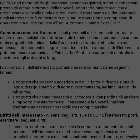
GDPR, i dati personali degli interessati saranno registrati, trattati e conservati
presso gli archivi elettronici delle Società, adottando misure tecniche e
organizzative volte alla tutela dei dati stessi. Il trattamento dei dati personali
degli interessati può consistere in qualunque operazione o complesso di
operazioni tra quelle indicate all' art. 4, comma 1, punto 2 del GDPR.
Comunicazione e diffusione
- I dati personali dell’interessato potranno
essere comunicati,intendendosi con tale termine il darne conoscenza ad uno
o più soggetti determinati, dalla Società a terzi perdare attuazione a tutti i
necessari adempimenti di legge. In particolare i dati personali dell’interessato
potranno essere comunicati a Enti o Uffici Pubblici o autorità di controllo in
funzione degli obblighi di legge.
I dati personali dell’interessato potranno essere comunicati nei seguenti
termini:
a soggetti che possono accedere ai dati in forza di disposizione di
legge, di regolamento o di normativacomunitaria, nei limiti previsti da
tali norme;
a soggetti che hanno necessità di accedere ai dati per finalità ausiliare
al rapporto che intercorre tra l’interessato e la Società, nei limiti
strettamente necessari per svolgere i compiti ausiliari.
Diritti dell’interessato
- Ai sensi degli artt. 15 e ss GDPR, l’interessato potrà
esercitare i seguenti diritti:
accesso: conferma o meno che sia in corso un trattamento dei dati
personali dell’interessato e diritto di accesso agli stessi; non è
possibile rispondere a richieste manifestamente infondate, eccessive