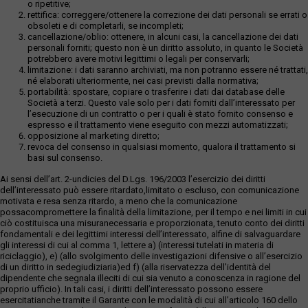
o ripetitive;
rettifica: correggere/ottenere la correzione dei dati personali se errati o
obsoleti e di completarli, se incompleti;
cancellazione/oblio: ottenere, in alcuni casi, la cancellazione dei dati
personali forniti; questo non è un diritto assoluto, in quanto le Società
potrebbero avere motivi legittimi o legali per conservarli;
limitazione: i dati saranno archiviati, ma non potranno essere né trattati,
né elaborati ulteriormente, nei casi previsti dalla normativa;
portabilità: spostare, copiare o trasferire i dati dai database delle
Società a terzi. Questo vale solo per i dati forniti dall’interessato per
l’esecuzione di un contratto o per i quali è stato fornito consenso e
espresso e il trattamento viene eseguito con mezzi automatizzati;
opposizione al marketing diretto;
revoca del consenso in qualsiasi momento, qualora il trattamento si
basi sul consenso.
Ai sensi dell’art. 2-undicies del D.Lgs. 196/2003 l’esercizio dei diritti
dell’interessato può essere ritardato,limitato o escluso, con comunicazione
motivata e resa senza ritardo, a meno che la comunicazione
possacompromettere la finalità della limitazione, per il tempo e nei limiti in cui
ciò costituisca una misuranecessaria e proporzionata, tenuto conto dei diritti
fondamentali e dei legittimi interessi dell’interessato, alfine di salvaguardare
gli interessi di cui al comma 1, lettere a) (interessi tutelati in materia di
riciclaggio), e) (allo svolgimento delle investigazioni difensive o all’esercizio
di un diritto in sedegiudiziaria)ed f) (alla riservatezza dell’identità del
dipendente che segnala illeciti di cui sia venuto a conoscenza in ragione del
proprio ufficio). In tali casi, i diritti dell’interessato possono essere
esercitatianche tramite il Garante con le modalità di cui all’articolo 160 dello