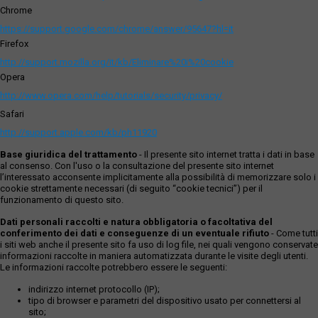
Chrome
https://support.google.com/chrome/answer/95647?hl=it
Firefox
http://support.mozilla.org/it/kb/Eliminare%20i%20cookie
Opera
http://www.opera.com/help/tutorials/security/privacy/
Safari
http://support.apple.com/kb/ph11920
Base giuridica del trattamento
- Il presente sito internet tratta i dati in base
al consenso. Con l'uso o la consultazione del presente sito internet
l’interessato acconsente implicitamente alla possibilità di memorizzare solo i
cookie strettamente necessari (di seguito “cookie tecnici”) per il
funzionamento di questo sito.
Dati personali raccolti e natura obbligatoria o facoltativa del
conferimento dei dati e conseguenze di un eventuale rifiuto
- Come tutti
i siti web anche il presente sito fa uso di log file, nei quali vengono conservate
informazioni raccolte in maniera automatizzata durante le visite degli utenti.
Le informazioni raccolte potrebbero essere le seguenti:
indirizzo internet protocollo (IP);
tipo di browser e parametri del dispositivo usato per connettersi al
sito;