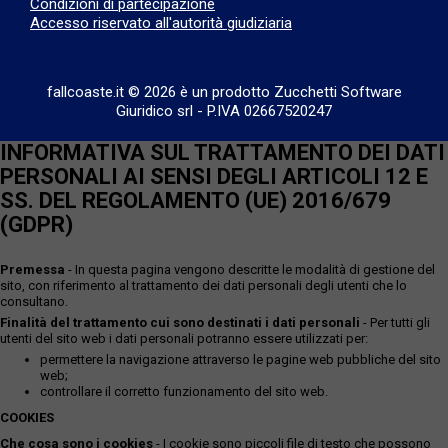
Condizioni di partecipazione
Accesso riservato all'autorità giudiziaria
fallcoaste.it © 2026 è un prodotto Zucchetti Software
Giuridico srl
-
P.IVA 02667520247
INFORMATIVA SUL TRATTAMENTO DEI DATI
PERSONALI AI SENSI DEGLI ARTICOLI 12 E
SS. DEL REGOLAMENTO (UE) 2016/679
(GDPR)
Premessa
- In questa pagina vengono descritte le modalità di gestione del
sito, con riferimento al trattamento dei dati personali degli utenti che lo
consultano.
Finalità del trattamento cui sono destinati i dati personali
- Per tutti gli
utenti del sito web i dati personali potranno essere utilizzati per:
permettere la navigazione attraverso le pagine web pubbliche del sito
web;
controllare il corretto funzionamento del sito web.
COOKIES
Che cosa sono i cookies
- I cookie sono piccoli file di testo che possono