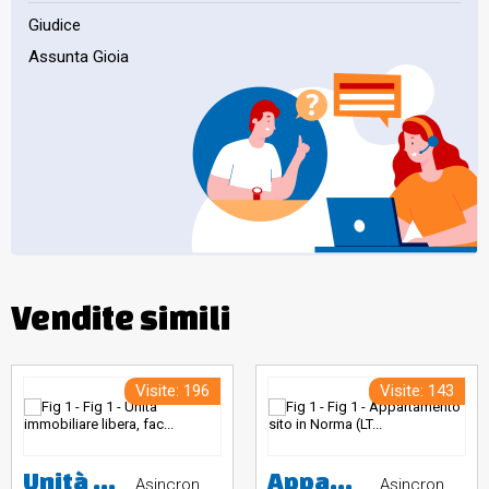
Giudice
Assunta Gioia
Vendite simili
Visite: 196
Visite: 143
Unità immobiliare libera, facente parte di un fabbricato a schiera di fine anni 90, su quattro livelli collegati da scala interna, comprendente: garage al piano 1°sottostrada accessibile da corsia carrabile di uso condominiale; porzione di appartamento al piano terreno con ingresso, soggiorno, cucina, bagno, area scoperta recintata con lastrico e giardino sul fronte e sul retro; porzione di appartamento al piano primo con due camere, disimpegno, bagno e due balconi; soffitta con due locali sotto
Appartamento sito in Norma (LT), Via Michelangelo Buonarroti n. 67, piano secondo, interno 8. Immobile censito al Catasto Fabbricati del Comune di Norma, foglio 19, particella 1090, subalterno 10, categoria A/3, classe 4, vani 4,5, rendita catastale euro 278,93. L'immobile è composto da ingresso, soggiorno, cucina, due camere da letto, bagno e ripostiglio. Pertinenza: cantina al piano seminterrato, foglio 19, particella 1090, subalterno 14, categoria C/2. Valore di stima: euro 65.504,00.
Asincrona telematica
Asincrona telematica