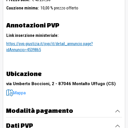
Cauzione minima:
10,00 % prezzo offerto
Annotazioni PVP
Link inserzione ministeriale:
https://pvp.giustizia.it/pvp/it/detail_annuncio.page?
idAnnuncio=4539865
Ubicazione
via Umberto Boccioni, 2 - 87046 Montalto Uffugo (CS)
Mappa
Modalità pagamento
Dati PVP