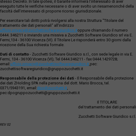
stesso Decreto. In tale ipotesi, il Garante informerà l’interessato di aver
eseguito tutte le verifiche necessarie o di aver svolto un riesamenonché della
facoltà dell’interessato di proporre ricorso giurisdizionale.
Per esercitare tali diritti potrà rivolgersi alla nostra Struttura "Titolare del
trattamento dei dati personali" all'indirizzo
ufficio.privacy@zucchettisofwaregiuridico.it
oppure chiamando il numero
0444. 346211 o inviando una missiva a Zucchetti Software Giuridico srl via E.
Fermi,134 - 36100 Vicenza (VI). Il Titolare Le risponderà entro 30 giorni dalla
ricezione della Sua richiesta formale.
Dati di contatto
- Zucchetti Software Giuridico s.r.l., con sede legale in via E.
Fermi, 134 - 36100 Vicenza (VI); Tel 0444.346211 - fax 0444.1429728;
email:
ufficio.privacy@zucchettisoftwaregiuridico.it
,pec:
zucchettisoftwaregiuridico@gruppozucchetti.it
Responsabile della protezione dei dati
- Il Responsabile della protezione
dei dati ZHolding SPA nella persona del dott. Mario Brocca, tel.
0371/5943191, email:
dpo@zucchetti.it
,
pec:dpogruppozucchetti@gruppozucchetti.it
Il TITOLARE
del trattamento dei dati personali
Zucchetti Software Giuridico s.r.l.
REV 02