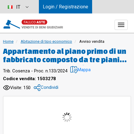
Login / Registrazione
IT
Home
Abitazione di tipo economico
Avviso vendita
Appartamento al piano primo di un
fabbricato composto da tre piani
fuori terra, composto da un
Mappa
Trib. Cosenza - Proc. n.133/2024
corridoio d’ingresso, soggiorno,
Codice vendita: 1503278
cucina, sala da pranzo, un bagno,
Condividi
Visite: 150
una camera da letto matrimoniale
con annesso ripostiglio e una
camera da letto singola.
Comprende, inoltre, due balconi
posti rispettivamente sulla