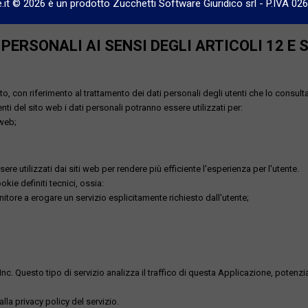
e.it © 2026 è un prodotto Zucchetti Software Giuridico srl
-
P.IVA 02
ERSONALI AI SENSI DEGLI ARTICOLI 12 E 
o, con riferimento al trattamento dei dati personali degli utenti che lo consult
utenti del sito web i dati personali potranno essere utilizzati per:
 web;
re utilizzati dai siti web per rendere più efficiente l'esperienza per l'utente.
kie definiti tecnici, ossia:
nitore a erogare un servizio esplicitamente richiesto dall'utente;
uesto tipo di servizio analizza il traffico di questa Applicazione, potenzialmen
lla privacy policy del servizio.