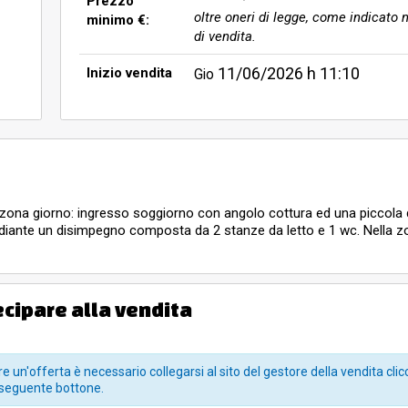
Prezzo
oltre oneri di legge, come indicato n
minimo €:
di vendita.
11/06/2026
h 11:10
Inizio vendita
Gio
zona giorno: ingresso soggiorno con angolo cottura ed una piccola
ediante un disimpegno composta da 2 stanze da letto e 1 wc. Nella z
iorno che dall’angolo cottura. Superficie interna dell’appartamento di
ecipare alla vendita
e un'offerta è necessario collegarsi al sito del gestore della vendita clic
seguente bottone.