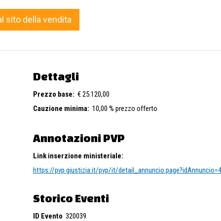
al sito della vendita
Dettagli
Prezzo base:
€ 25.120,00
Cauzione minima:
10,00 % prezzo offerto
Annotazioni PVP
Link inserzione ministeriale:
https://pvp.giustizia.it/pvp/it/detail_annuncio.page?idAnnuncio
Storico Eventi
ID Evento
320039