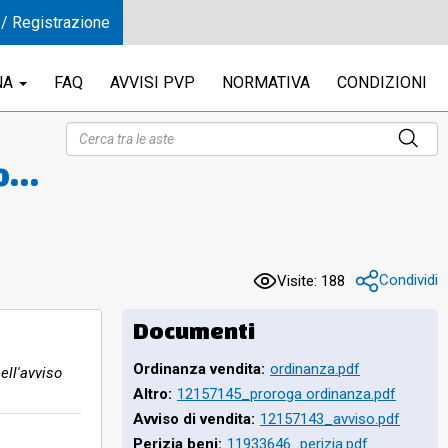
 / Registrazione
NA
FAQ
AVVISI PVP
NORMATIVA
CONDIZIONI
o
na
tte
ze
Condividi
Visite: 188
q
Documenti
Ordinanza vendita:
ordinanza.pdf
ell'avviso
Altro:
12157145_proroga ordinanza.pdf
Avviso di vendita:
12157143_avviso.pdf
Perizia beni:
11933646_perizia.pdf