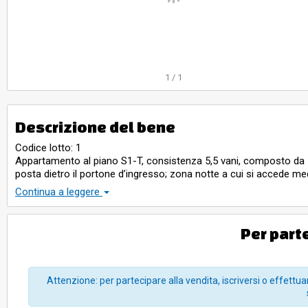
1
/
1
Descrizione del bene
Codice lotto: 1
Appartamento al piano S1-T, consistenza 5,5 vani, composto da 
posta dietro il portone d’ingresso; zona notte a cui si accede m
è un balcone di circa 8 mq sul quale si può accedere sia dal sogg
Continua a leggere
Locale accessorio al “piano sottostrada 1” di ca. 2,64 mq.
Per part
Attenzione: per partecipare alla vendita, iscriversi o effettuar