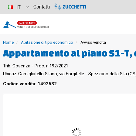
Contatti
IT
Home
Abitazione di tipo economico
Avviso vendita
Appartamento al piano S1-T, 
da zona giorno: ingresso sogg
Trib. Cosenza - Proc. n.192/2021
piccola dispensa posta dietro
Ubicaz.:
Camigliatello Silano, via Forgitelle - Spezzano della Sila (CS
a cui si accede mediante un 
Codice vendita: 1492532
da letto e 1 wc. Nella zona gio
sul quale si può accedere sia
cottura. Superficie interna d
Locale accessorio al “piano so