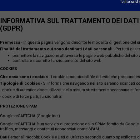
fallcoast
INFORMATIVA SUL TRATTAMENTO DEI DATI P
(GDPR)
Premessa
- In questa pagina vengono descritte le modalità di gestione del sit
Finalità del trattamento cui sono destinati i dati personali
- Per tutti gli 
permettere la navigazione attraverso le pagine web pubbliche del sito
controllare il corretto funzionamento del sito web.
COOKIES
Che cosa sono i cookies
- I cookie sono piccoli file di testo che possono esse
Tipologie di cookies
- Si informa che navigando nel sito saranno scaricati coo
- cookie di autenticazione utilizzati nella misura strettamente necessaria al for
- cookie di terze parti, funzionali a:
PROTEZIONE SPAM
Google reCAPTCHA (Google Inc.)
Google reCAPTCHA è un servizio di protezione dallo SPAM fornito da Google Inc. Q
traffico, messaggi e contenuti riconosciuti come SPAM.
Dati Personali raccolti: Cookie e Dati di Utilizzo secondo quanto specificato da