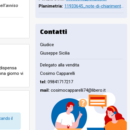
ell'avviso
Planimetria:
11933645_note-di-chiarimento-con-planimetria.pdf
Contatti
Giudice
Giuseppe Sicilia
Delegato alla vendita
 dispensa
ona giorno vi
Cosimo Capparelli
 ca. 69 mq.
tel:
09841717217
mail:
cosimocapparelli74@libero.it
cando il