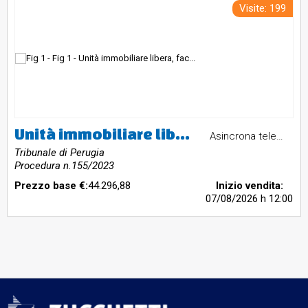
Visite: 199
Unità immobiliare libera, facente parte di un fabbricato a schiera di fine anni 90, su quattro livelli collegati da scala interna, comprendente: garage al piano 1°sottostrada accessibile da corsia carrabile di uso condominiale; porzione di appartamento al piano terreno con ingresso, soggiorno, cucina, bagno, area scoperta recintata con lastrico e giardino sul fronte e sul retro; porzione di appartamento al piano primo con due camere, disimpegno, bagno e due balconi; soffitta con due locali sotto
Asincrona telematica
Tribunale di Perugia
Procedura n.155/2023
Prezzo base €:
44.296,88
Inizio vendita:
07/08/2026
h 12:00