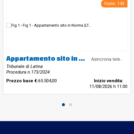
Visite: 143
Appartamento sito in Norma (LT), Via Michelangelo Buonarroti n. 67, piano secondo, interno 8. Immobile censito al Catasto Fabbricati del Comune di Norma, foglio 19, particella 1090, subalterno 10, categoria A/3, classe 4, vani 4,5, rendita catastale euro 278,93. L'immobile è composto da ingresso, soggiorno, cucina, due camere da letto, bagno e ripostiglio. Pertinenza: cantina al piano seminterrato, foglio 19, particella 1090, subalterno 14, categoria C/2. Valore di stima: euro 65.504,00.
Asincrona telematica
Tribunale di Latina
Procedura n.173/2024
Prezzo base €:
65.504,00
Inizio vendita:
11/08/2026
h 11:00