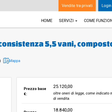
Vendite tra privati
Login
HOME
SERVIZI
COME FUNZIO
consistenza 5,5 vani, compost
iorno con angolo cottura ed u
 il portone d’ingresso; zona no
)
Mappa
disimpegno composta da 2 stan
rno vi è un balcone di circa 8 m
 dal soggiorno che dall’angolo
25.120,00
Prezzo base
oltre oneri di legge, come indicato n
€:
ell’appartamento di ca. 69 mq.
di vendita.
ttostrada 1” di ca. 2,64 mq.
18.840,00