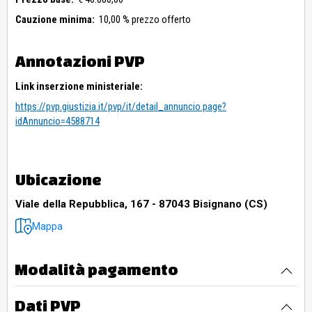
Cauzione minima:
10,00 % prezzo offerto
Annotazioni PVP
Link inserzione ministeriale:
https://pvp.giustizia.it/pvp/it/detail_annuncio.page?
idAnnuncio=4588714
Ubicazione
Viale della Repubblica, 167 - 87043 Bisignano (CS)
Mappa
Modalità pagamento
Dati PVP