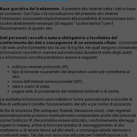
Base giuridica del trattamento
- Il presente sito internet tratta i dati in base
al consenso. Con l'uso o la consultazione del presente sito internet
l’interessato acconsente implicitamente alla possibilità di memorizzare solo i
cookie strettamente necessari (di seguito “cookie tecnici”) per il
funzionamento di questo sito.
Dati personali raccolti e natura obbligatoria o facoltativa del
conferimento dei dati e conseguenze di un eventuale rifiuto
- Come tutti
i siti web anche il presente sito fa uso di log file, nei quali vengono conservate
informazioni raccolte in maniera automatizzata durante le visite degli utenti.
Le informazioni raccolte potrebbero essere le seguenti:
indirizzo internet protocollo (IP);
tipo di browser e parametri del dispositivo usato per connettersi al
sito;
nome dell'internet service provider (ISP);
data e orario di visita;
pagina web di provenienza del visitatore (referral) e di uscita.
Le suddette informazioni sono trattate in forma automatizzata e raccolte al
fine di verificare il corretto funzionamento del sito e per motivi di sicurezza.
Ai fini di sicurezza (filtri antispam, firewall, rilevazione virus), i dati registrati
automaticamente possono eventualmente comprendere anche dati personali
come l'indirizzo IP, che potrebbe essere utilizzato, conformemente alle leggi
vigenti in materia, al fine di bloccare tentativi di danneggiamento al sito
medesimo o di recare danno ad altri utenti, o comunque attività dannose o
costituenti reato. Tali dati non sono mai utilizzati per l'identificazione o la