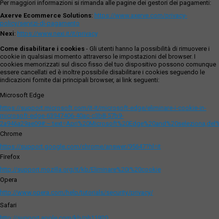
Per maggiori informazioni si rimanda alle pagine dei gestori dei pagamenti:
Axerve Ecommerce Solutions
:
https://www.axerve.com/privacy-
policy/servizi-di-pagamento
Nexi
:
https://www.nexi.it/it/privacy
Come disabilitare i cookies
- Gli utenti hanno la possibilità di rimuovere i
cookie in qualsiasi momento attraverso le impostazioni del browser. I
cookies memorizzati sul disco fisso del tuo dispositivo possono comunque
essere cancellati ed è inoltre possibile disabilitare i cookies seguendo le
indicazioni fornite dai principali browser, ai link seguenti:
Microsoft Edge
https://support.microsoft.com/it-it/microsoft-edge/eliminare-i-cookie-in-
microsoft-edge-63947406-40ac-c3b8-57b9-
2a946a29ae09#:~:text=Apri%20Microsoft%20Edge%20and%20seleziona,del
Chrome
https://support.google.com/chrome/answer/95647?hl=it
Firefox
http://support.mozilla.org/it/kb/Eliminare%20i%20cookie
Opera
http://www.opera.com/help/tutorials/security/privacy/
Safari
http://support.apple.com/kb/ph11920