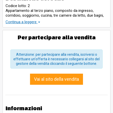
Codice lotto: 2
Appartamento al terzo piano, composto da ingresso,
corridoio, soggiorno, cucina, tre camere da letto, due bagni,
ripostiglio e due balconi. Sup. comm. 159 mq. Occupato
Continua a leggere
Per partecipare alla vendita
Attenzione: per partecipare alla vendita, iscriversi o
effettuare un'offerta è necessario collegarsi al sito del
gestore della vendita cliccando il seguente bottone.
Vai al sito della vendita
Informazioni