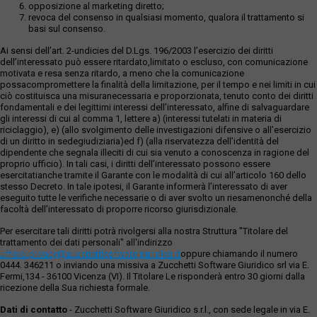
opposizione al marketing diretto;
revoca del consenso in qualsiasi momento, qualora il trattamento si
basi sul consenso.
Ai sensi dell’art. 2-undicies del D.Lgs. 196/2003 l’esercizio dei diritti
dell’interessato può essere ritardato,limitato o escluso, con comunicazione
motivata e resa senza ritardo, a meno che la comunicazione
possacompromettere la finalità della limitazione, per il tempo e nei limiti in cui
ciò costituisca una misuranecessaria e proporzionata, tenuto conto dei diritti
fondamentali e dei legittimi interessi dell’interessato, alfine di salvaguardare
gli interessi di cui al comma 1, lettere a) (interessi tutelati in materia di
riciclaggio), e) (allo svolgimento delle investigazioni difensive o all’esercizio
di un diritto in sedegiudiziaria)ed f) (alla riservatezza dell’identità del
dipendente che segnala illeciti di cui sia venuto a conoscenza in ragione del
proprio ufficio). In tali casi, i diritti dell’interessato possono essere
esercitatianche tramite il Garante con le modalità di cui all’articolo 160 dello
stesso Decreto. In tale ipotesi, il Garante informerà l’interessato di aver
eseguito tutte le verifiche necessarie o di aver svolto un riesamenonché della
facoltà dell’interessato di proporre ricorso giurisdizionale.
Per esercitare tali diritti potrà rivolgersi alla nostra Struttura "Titolare del
trattamento dei dati personali" all'indirizzo
ufficio.privacy@zucchettisofwaregiuridico.it
oppure chiamando il numero
0444. 346211 o inviando una missiva a Zucchetti Software Giuridico srl via E.
Fermi,134 - 36100 Vicenza (VI). Il Titolare Le risponderà entro 30 giorni dalla
ricezione della Sua richiesta formale.
Dati di contatto
- Zucchetti Software Giuridico s.r.l., con sede legale in via E.