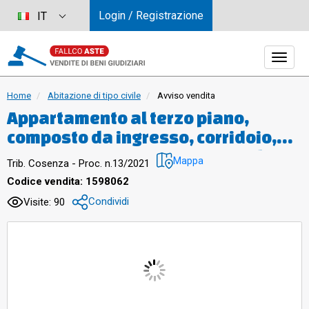
Login / Registrazione
IT
Home
Abitazione di tipo civile
Avviso vendita
Appartamento al terzo piano,
composto da ingresso, corridoio,
soggiorno, cucina, tre camere da
Mappa
Trib. Cosenza - Proc. n.13/2021
letto, due bagni, ripostiglio e due
Codice vendita: 1598062
balconi. Sup. comm. 159 mq.
Condividi
Visite: 90
Occupato