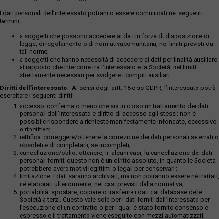
I dati personali dell’interessato potranno essere comunicati nei seguenti
termini:
a soggetti che possono accedere ai dati in forza di disposizione di
legge, di regolamento o di normativacomunitaria, nei limiti previsti da
tali norme;
a soggetti che hanno necessità di accedere ai dati per finalità ausiliare
al rapporto che intercorre tra l’interessato e la Società, nei limiti
strettamente necessari per svolgere i compiti ausiliari.
Diritti dell’interessato
- Ai sensi degli artt. 15 e ss GDPR, l’interessato potrà
esercitare i seguenti diritti:
accesso: conferma o meno che sia in corso un trattamento dei dati
personali dell’interessato e diritto di accesso agli stessi; non è
possibile rispondere a richieste manifestamente infondate, eccessive
o ripetitive;
rettifica: correggere/ottenere la correzione dei dati personali se errati o
obsoleti e di completarli, se incompleti;
cancellazione/oblio: ottenere, in alcuni casi, la cancellazione dei dati
personali forniti; questo non è un diritto assoluto, in quanto le Società
potrebbero avere motivi legittimi o legali per conservarli;
limitazione: i dati saranno archiviati, ma non potranno essere né trattati,
né elaborati ulteriormente, nei casi previsti dalla normativa;
portabilità: spostare, copiare o trasferire i dati dai database delle
Società a terzi. Questo vale solo per i dati forniti dall’interessato per
l’esecuzione di un contratto o per i quali è stato fornito consenso e
espresso e il trattamento viene eseguito con mezzi automatizzati;