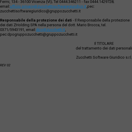
Fermi, 134 - 36100 Vicenza (VI); Tel 0444.346211 - fax 0444.1429728;
email:
ufficio.privacy@zucchettisoftwaregiuridico.it
,pec:
zucchettisoftwaregiuridico@gruppozucchetti.it
Responsabile della protezione dei dati
- Il Responsabile della protezione
dei dati ZHolding SPA nella persona del dott. Mario Brocca, tel.
0371/5943191, email:
dpo@zucchetti.it
,
pec:dpogruppozucchetti@gruppozucchetti.it
Il TITOLARE
del trattamento dei dati personali
Zucchetti Software Giuridico s.r.l.
REV 02