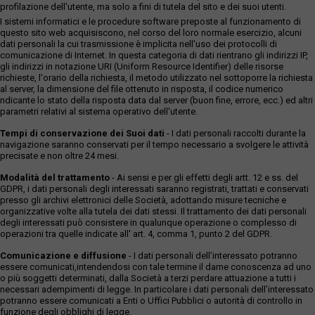
profilazione dell'utente, ma solo a fini di tutela del sito e dei suoi utenti.
I sistemi informatici e le procedure software preposte al funzionamento di
questo sito web acquisiscono, nel corso del loro normale esercizio, alcuni
dati personali la cui trasmissione è implicita nell'uso dei protocolli di
comunicazione di Internet. In questa categoria di dati rientrano gli indirizzi IP,
gli indirizzi in notazione URI (Uniform Resource Identifier) delle risorse
richieste, l'orario della richiesta, il metodo utilizzato nel sottoporre la richiesta
al server, la dimensione del file ottenuto in risposta, il codice numerico
ndicante lo stato della risposta data dal server (buon fine, errore, ecc.) ed altri
parametri relativi al sistema operativo dell'utente.
Tempi di conservazione dei Suoi dati
- I dati personali raccolti durante la
navigazione saranno conservati per il tempo necessario a svolgere le attività
precisate e non oltre 24 mesi.
Modalità del trattamento
- Ai sensi e per gli effetti degli artt. 12 e ss. del
GDPR, i dati personali degli interessati saranno registrati, trattati e conservati
presso gli archivi elettronici delle Società, adottando misure tecniche e
organizzative volte alla tutela dei dati stessi. Il trattamento dei dati personali
degli interessati può consistere in qualunque operazione o complesso di
operazioni tra quelle indicate all' art. 4, comma 1, punto 2 del GDPR.
Comunicazione e diffusione
- I dati personali dell’interessato potranno
essere comunicati,intendendosi con tale termine il darne conoscenza ad uno
o più soggetti determinati, dalla Società a terzi perdare attuazione a tutti i
necessari adempimenti di legge. In particolare i dati personali dell’interessato
potranno essere comunicati a Enti o Uffici Pubblici o autorità di controllo in
funzione degli obblighi di legge.