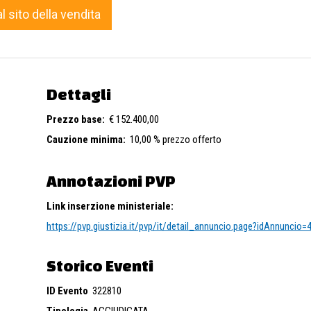
al sito della vendita
Dettagli
Prezzo base:
€ 152.400,00
Cauzione minima:
10,00 % prezzo offerto
Annotazioni PVP
Link inserzione ministeriale:
https://pvp.giustizia.it/pvp/it/detail_annuncio.page?idAnnuncio
Storico Eventi
ID Evento
322810
Tipologia
AGGIUDICATA