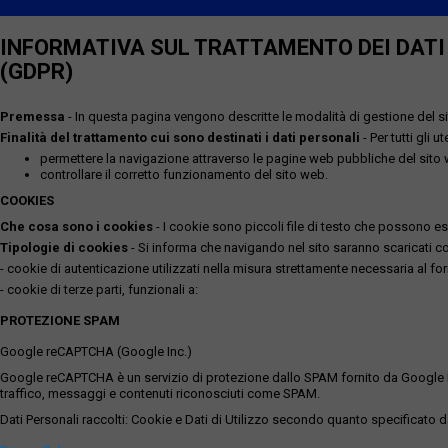
INFORMATIVA SUL TRATTAMENTO DEI DATI P
(GDPR)
Premessa
- In questa pagina vengono descritte le modalità di gestione del sit
Finalità del trattamento cui sono destinati i dati personali
- Per tutti gli 
permettere la navigazione attraverso le pagine web pubbliche del sito
controllare il corretto funzionamento del sito web.
COOKIES
Che cosa sono i cookies
- I cookie sono piccoli file di testo che possono esse
Tipologie di cookies
- Si informa che navigando nel sito saranno scaricati coo
- cookie di autenticazione utilizzati nella misura strettamente necessaria al for
- cookie di terze parti, funzionali a:
PROTEZIONE SPAM
Google reCAPTCHA (Google Inc.)
Google reCAPTCHA è un servizio di protezione dallo SPAM fornito da Google Inc. Q
traffico, messaggi e contenuti riconosciuti come SPAM.
Dati Personali raccolti: Cookie e Dati di Utilizzo secondo quanto specificato da