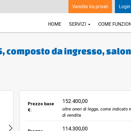
Vendite tra privati
Login
HOME
SERVIZI
COME FUNZIO
6, composto da ingresso, salo
o, due bagni, wc, cucina, due
a, per complessivi mq 231,79
152.400,00
Prezzo base
oltre oneri di legge, come indicato n
€:
di vendita.
114.300,00