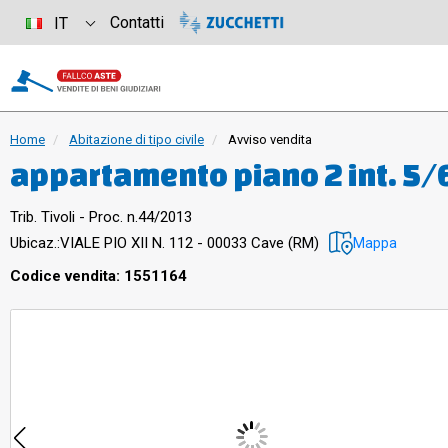
Contatti
IT
Home
Abitazione di tipo civile
Avviso vendita
appartamento piano 2 int. 5/
doppio, quattro camere, studi
Trib. Tivoli - Proc. n.44/2013
balconi, una terrazza copert
Ubicaz.:
VIALE PIO XII N. 112 - 00033 Cave (RM)
Mappa
Codice vendita: 1551164