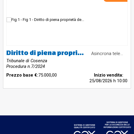
Diritto di piena proprietà dell’immobile sito a Cosenza, in Viale dellaRepubblica, nr. 140g e 140f, riportato nel catasto fabbricati del Comunedi Cosenza al fg. 12 sub 48 (ex).Valore Stimato € 75.000,00
Asincrona telematica
Tribunale di Cosenza
Procedura n.7/2024
Prezzo base €:
75.000,00
Inizio vendita:
25/08/2026
h 10:00