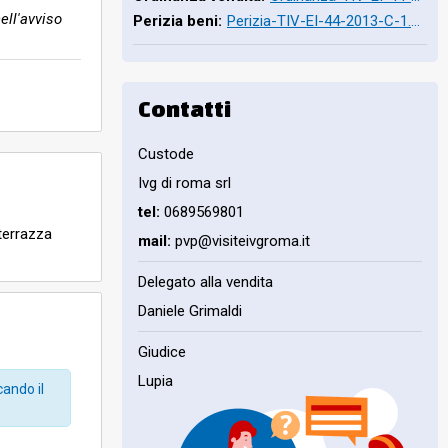
ell'avviso
Perizia beni:
Perizia-TIV-EI-44-2013-C-1.pdf
Contatti
Custode
Ivg di roma srl
tel:
0689569801
terrazza
mail:
pvp@visiteivgroma.it
Delegato alla vendita
Daniele Grimaldi
Giudice
Lupia
cando il