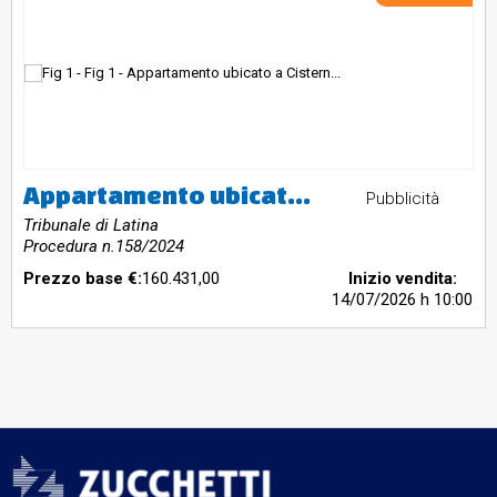
Appartamento ubicato a Cisterna di Latina (LT) - via Isolabella 39, piano T. a destinazione residenziale ubicata al piano terra di un fabbricato composto da 2 piani fuori terra. Si accede tramite cancello carrabile posto sulla via Isolabella al civico n.39. Identificato al catasto Fabbricati - Fg. 117, Part. 23, Sub. 6, Zc. 1, Categoria A2, Graffato sub7 corte esclusiva. L'immobile viene posto in vendita per il diritto di Proprietà (1/1).
Pubblicità
Tribunale di Latina
Procedura n.158/2024
Prezzo base €:
160.431,00
Inizio vendita:
14/07/2026
h 10:00