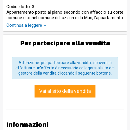
Codice lotto: 3
Appartamento posto al piano secondo con affaccio su corte
comune sito nel comune di Luzzi in c.da Muri, l’appartamento
è composto da una cucina con loggia, un soggiorno-pranzo
Continua a leggere
con balcone, tre stanze da letto di cui una con balcone un
bagno, disimpegno e due loc. ripostiglio al piano mansarda.
Per partecipare alla vendita
Attenzione: per partecipare alla vendita, iscriversi o
effettuare un'offerta è necessario collegarsi al sito del
gestore della vendita cliccando il seguente bottone.
Vai al sito della vendita
Informazioni