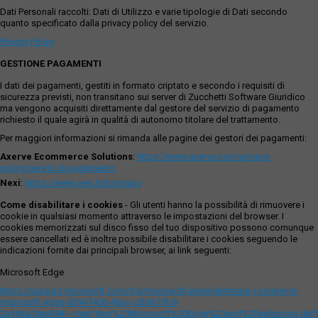
Dati Personali raccolti: Dati di Utilizzo e varie tipologie di Dati secondo
quanto specificato dalla privacy policy del servizio.
Privacy Policy
GESTIONE PAGAMENTI
I dati dei pagamenti, gestiti in formato criptato e secondo i requisiti di
sicurezza previsti, non transitano sui server di Zucchetti Software Giuridico
ma vengono acquisiti direttamente dal gestore del servizio di pagamento
richiesto il quale agirà in qualità di autonomo titolare del trattamento.
Per maggiori informazioni si rimanda alle pagine dei gestori dei pagamenti:
Axerve Ecommerce Solutions
:
https://www.axerve.com/privacy-
policy/servizi-di-pagamento
Nexi
:
https://www.nexi.it/it/privacy
Come disabilitare i cookies
- Gli utenti hanno la possibilità di rimuovere i
cookie in qualsiasi momento attraverso le impostazioni del browser. I
cookies memorizzati sul disco fisso del tuo dispositivo possono comunque
essere cancellati ed è inoltre possibile disabilitare i cookies seguendo le
indicazioni fornite dai principali browser, ai link seguenti:
Microsoft Edge
https://support.microsoft.com/it-it/microsoft-edge/eliminare-i-cookie-in-
microsoft-edge-63947406-40ac-c3b8-57b9-
2a946a29ae09#:~:text=Apri%20Microsoft%20Edge%20and%20seleziona,del