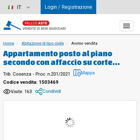
Login / Registrazione
IT
Home
Abitazione di tipo civile
Avviso vendita
Appartamento posto al piano
secondo con affaccio su corte
comune sito nel comune di Luzzi in
Mappa
Trib. Cosenza - Proc. n.201/2021
c.da Muri, l’appartamento è
Codice vendita: 1503469
composto da una cucina con loggia,
Condividi
Visite: 163
un soggiorno-pranzo con balcone,
tre stanze da letto di cui una con
balcone un bagno, disimpegno e
due loc. ripostiglio al piano
mansarda.