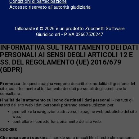
Condizioni di partecipazione
Accesso riservato all'autorità giudiziaria
fallcoaste.it © 2026 è un prodotto Zucchetti Software
Giuridico srl
-
P.IVA 02667520247
INFORMATIVA SUL TRATTAMENTO DEI DATI
PERSONALI AI SENSI DEGLI ARTICOLI 12 E
SS. DEL REGOLAMENTO (UE) 2016/679
(GDPR)
Premessa
- In questa pagina vengono descritte le modalità di gestione del
sito, con riferimento al trattamento dei dati personali degli utenti che lo
consultano.
Finalità del trattamento cui sono destinati i dati personali
- Per tutti gli
utenti del sito web i dati personali potranno essere utilizzati per:
permettere la navigazione attraverso le pagine web pubbliche del sito
web;
controllare il corretto funzionamento del sito web.
COOKIES
Che cosa sono i cookies
- I cookie sono piccoli file di testo che possono