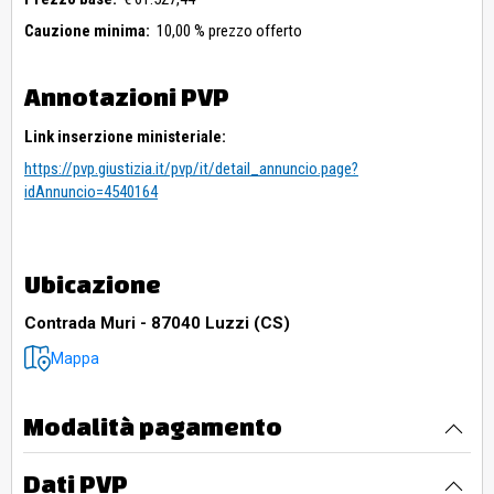
Cauzione minima:
10,00 % prezzo offerto
Annotazioni PVP
Link inserzione ministeriale:
https://pvp.giustizia.it/pvp/it/detail_annuncio.page?
idAnnuncio=4540164
Ubicazione
Contrada Muri - 87040 Luzzi (CS)
Mappa
Modalità pagamento
Dati PVP