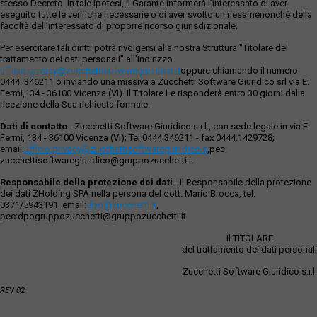
stesso Decreto. In tale ipotesi, il Garante informerà l’interessato di aver
eseguito tutte le verifiche necessarie o di aver svolto un riesamenonché della
facoltà dell’interessato di proporre ricorso giurisdizionale.
Per esercitare tali diritti potrà rivolgersi alla nostra Struttura "Titolare del
trattamento dei dati personali" all'indirizzo
ufficio.privacy@zucchettisofwaregiuridico.it
oppure chiamando il numero
0444. 346211 o inviando una missiva a Zucchetti Software Giuridico srl via E.
Fermi,134 - 36100 Vicenza (VI). Il Titolare Le risponderà entro 30 giorni dalla
ricezione della Sua richiesta formale.
Dati di contatto
- Zucchetti Software Giuridico s.r.l., con sede legale in via E.
Fermi, 134 - 36100 Vicenza (VI); Tel 0444.346211 - fax 0444.1429728;
email:
ufficio.privacy@zucchettisoftwaregiuridico.it
,pec:
zucchettisoftwaregiuridico@gruppozucchetti.it
Responsabile della protezione dei dati
- Il Responsabile della protezione
dei dati ZHolding SPA nella persona del dott. Mario Brocca, tel.
0371/5943191, email:
dpo@zucchetti.it
,
pec:dpogruppozucchetti@gruppozucchetti.it
Il TITOLARE
del trattamento dei dati personali
Zucchetti Software Giuridico s.r.l.
REV 02