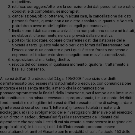
o ripetitive;
rettifica: correggere/ottenere la correzione dei dati personali se errati o
obsoleti e di completarli, se incompleti;
cancellazione/oblio: ottenere, in alcuni casi, la cancellazione dei dati
personali forniti; questo non è un diritto assoluto, in quanto le Società
potrebbero avere motivi legittimi o legali per conservarli;
limitazione: i dati saranno archiviati, ma non potranno essere né trattati,
né elaborati ulteriormente, nei casi previsti dalla normativa;
portabilità: spostare, copiare o trasferire i dati dai database delle
Società a terzi. Questo vale solo per i dati forniti dall’interessato per
l’esecuzione di un contratto o per i quali è stato fornito consenso e
espresso e il trattamento viene eseguito con mezzi automatizzati;
opposizione al marketing diretto;
revoca del consenso in qualsiasi momento, qualora il trattamento si
basi sul consenso.
Ai sensi dell’art. 2-undicies del D.Lgs. 196/2003 l’esercizio dei diritti
dell’interessato può essere ritardato,limitato o escluso, con comunicazione
motivata e resa senza ritardo, a meno che la comunicazione
possacompromettere la finalità della limitazione, per il tempo e nei limiti in cui
ciò costituisca una misuranecessaria e proporzionata, tenuto conto dei diritti
fondamentali e dei legittimi interessi dell’interessato, alfine di salvaguardare
gli interessi di cui al comma 1, lettere a) (interessi tutelati in materia di
riciclaggio), e) (allo svolgimento delle investigazioni difensive o all’esercizio
di un diritto in sedegiudiziaria)ed f) (alla riservatezza dell’identità del
dipendente che segnala illeciti di cui sia venuto a conoscenza in ragione del
proprio ufficio). In tali casi, i diritti dell’interessato possono essere
esercitatianche tramite il Garante con le modalità di cui all’articolo 160 dello