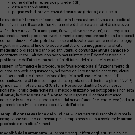
nome dell'internet service provider (ISP);
data e orario di visita;
pagina web di provenienza del visitatore (referral) e di uscita.
Le suddette informazioni sono trattate in forma automatizzata e raccolte al
fine di verificare il corretto funzionamento del sito e per motivi di sicurezza.
Ai fini di sicurezza (filtri antispam, firewall, rilevazione virus), i dati registrati
automaticamente possono eventualmente comprendere anche dati personali
come l'indirizzo IP, che potrebbe essere utilizzato, conformemente alle leggi
vigenti in materia, al fine di bloccare tentativi di danneggiamento al sito
medesimo o di recare danno ad altri utenti, o comunque attività dannose o
costituenti reato. Tali dati non sono mai utilizzati per l'identificazione o la
profilazione dell'utente, ma solo a fini di tutela del sito e dei suoi utenti.
I sistemi informatici e le procedure software preposte al funzionamento di
questo sito web acquisiscono, nel corso del loro normale esercizio, alcuni
dati personali la cui trasmissione è implicita nell'uso dei protocolli di
comunicazione di Internet. In questa categoria di dati rientrano gli indirizzi IP,
gli indirizzi in notazione URI (Uniform Resource Identifier) delle risorse
richieste, l'orario della richiesta, il metodo utilizzato nel sottoporre la richiesta
al server, la dimensione del file ottenuto in risposta, il codice numerico
ndicante lo stato della risposta data dal server (buon fine, errore, ecc.) ed altri
parametri relativi al sistema operativo dell'utente.
Tempi di conservazione dei Suoi dati
- I dati personali raccolti durante la
navigazione saranno conservati per il tempo necessario a svolgere le attività
precisate e non oltre 24 mesi.
Modalità del trattamento
- Ai sensi e per gli effetti degli artt. 12 e ss. del