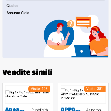
Giudice
Assunta Gioia
Vendite simili
Visite: 108
Visite: 381
Appartamento ubicato a Cisterna di Latina (LT) - via Isolabella 39, piano T. a destinazione residenziale ubicata al piano terra di un fabbricato composto da 2 piani fuori terra. Si accede tramite cancello carrabile posto sulla via Isolabella al civico n.39. Identificato al catasto Fabbricati - Fg. 117, Part. 23, Sub. 6, Zc. 1, Categoria A2, Graffato sub7 corte esclusiva. L'immobile viene posto in vendita per il diritto di Proprietà (1/1).
APPARTAMENTO AL PIANO PRIMO CON SOTTOTETTO
Pubblicità
Asincrona telematica