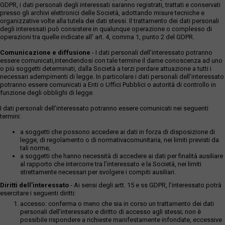
GDPR, i dati personali degli interessati saranno registrati, trattati e conservati
presso gli archivi elettronici delle Società, adottando misure tecniche e
organizzative volte alla tutela dei dati stessi. Il trattamento dei dati personali
degli interessati può consistere in qualunque operazione o complesso di
operazioni tra quelle indicate all' art. 4, comma 1, punto 2 del GDPR.
Comunicazione e diffusione
- I dati personali dell’interessato potranno
essere comunicati,intendendosi con tale termine il darne conoscenza ad uno
o più soggetti determinati, dalla Società a terzi perdare attuazione a tutti i
necessari adempimenti di legge. In particolare i dati personali dell’interessato
potranno essere comunicati a Enti o Uffici Pubblici o autorità di controllo in
funzione degli obblighi di legge.
I dati personali dell’interessato potranno essere comunicati nei seguenti
termini:
a soggetti che possono accedere ai dati in forza di disposizione di
legge, di regolamento o di normativacomunitaria, nei limiti previsti da
tali norme;
a soggetti che hanno necessità di accedere ai dati per finalità ausiliare
al rapporto che intercorre tra l’interessato e la Società, nei limiti
strettamente necessari per svolgere i compiti ausiliari.
Diritti dell’interessato
- Ai sensi degli artt. 15 e ss GDPR, l’interessato potrà
esercitare i seguenti diritti:
accesso: conferma o meno che sia in corso un trattamento dei dati
personali dell’interessato e diritto di accesso agli stessi; non è
possibile rispondere a richieste manifestamente infondate, eccessive