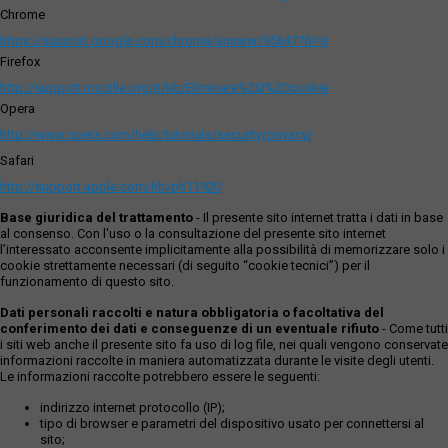
Chrome
https://support.google.com/chrome/answer/95647?hl=it
Firefox
http://support.mozilla.org/it/kb/Eliminare%20i%20cookie
Opera
http://www.opera.com/help/tutorials/security/privacy/
Safari
http://support.apple.com/kb/ph11920
Base giuridica del trattamento
- Il presente sito internet tratta i dati in base
al consenso. Con l'uso o la consultazione del presente sito internet
l’interessato acconsente implicitamente alla possibilità di memorizzare solo i
cookie strettamente necessari (di seguito “cookie tecnici”) per il
funzionamento di questo sito.
Dati personali raccolti e natura obbligatoria o facoltativa del
conferimento dei dati e conseguenze di un eventuale rifiuto
- Come tutti
i siti web anche il presente sito fa uso di log file, nei quali vengono conservate
informazioni raccolte in maniera automatizzata durante le visite degli utenti.
Le informazioni raccolte potrebbero essere le seguenti:
indirizzo internet protocollo (IP);
tipo di browser e parametri del dispositivo usato per connettersi al
sito;