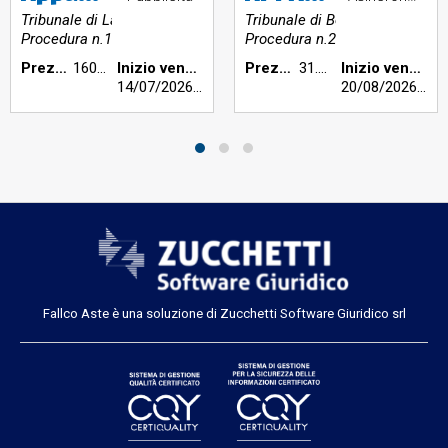
Tribunale di Latina
Tribunale di Bergamo
Procedura n.158/2024
Procedura n.258/2024
Prezzo base €:
160.431,00
Inizio vendita:
Prezzo base €:
31.196,10
Inizio vendita:
14/07/2026
h 10:00
20/08/2026
h 09
Fallco Aste è una soluzione di Zucchetti Software Giuridico srl