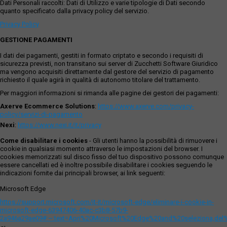
Dati Personali raccolti: Dati di Utilizzo e varie tipologie di Dati secondo
quanto specificato dalla privacy policy del servizio.
Privacy Policy
GESTIONE PAGAMENTI
I dati dei pagamenti, gestiti in formato criptato e secondo i requisiti di
sicurezza previsti, non transitano sui server di Zucchetti Software Giuridico
ma vengono acquisiti direttamente dal gestore del servizio di pagamento
richiesto il quale agirà in qualità di autonomo titolare del trattamento.
Per maggiori informazioni si rimanda alle pagine dei gestori dei pagamenti:
Axerve Ecommerce Solutions
:
https://www.axerve.com/privacy-
policy/servizi-di-pagamento
Nexi
:
https://www.nexi.it/it/privacy
Come disabilitare i cookies
- Gli utenti hanno la possibilità di rimuovere i
cookie in qualsiasi momento attraverso le impostazioni del browser. I
cookies memorizzati sul disco fisso del tuo dispositivo possono comunque
essere cancellati ed è inoltre possibile disabilitare i cookies seguendo le
indicazioni fornite dai principali browser, ai link seguenti:
Microsoft Edge
https://support.microsoft.com/it-it/microsoft-edge/eliminare-i-cookie-in-
microsoft-edge-63947406-40ac-c3b8-57b9-
2a946a29ae09#:~:text=Apri%20Microsoft%20Edge%20and%20seleziona,del