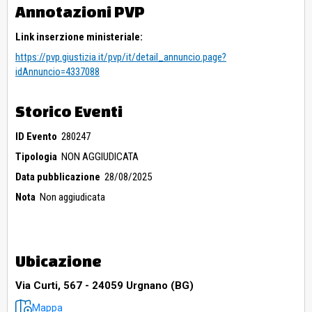
Annotazioni PVP
Link inserzione ministeriale:
https://pvp.giustizia.it/pvp/it/detail_annuncio.page?
idAnnuncio=4337088
Storico Eventi
ID Evento
280247
Tipologia
NON AGGIUDICATA
Data pubblicazione
28/08/2025
Nota
Non aggiudicata
Ubicazione
Via Curti, 567 - 24059 Urgnano (BG)
Mappa