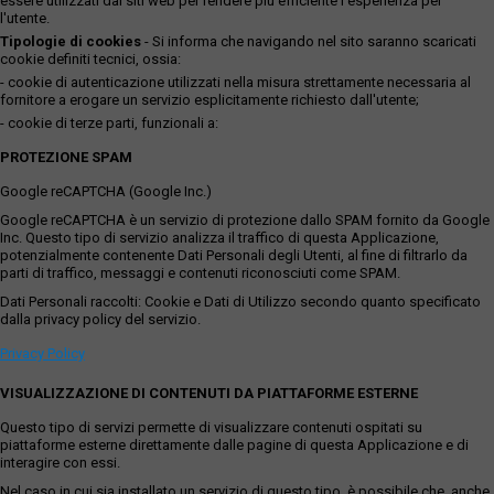
essere utilizzati dai siti web per rendere più efficiente l'esperienza per
l'utente.
Tipologie di cookies
- Si informa che navigando nel sito saranno scaricati
cookie definiti tecnici, ossia:
- cookie di autenticazione utilizzati nella misura strettamente necessaria al
fornitore a erogare un servizio esplicitamente richiesto dall'utente;
- cookie di terze parti, funzionali a:
PROTEZIONE SPAM
Google reCAPTCHA (Google Inc.)
Google reCAPTCHA è un servizio di protezione dallo SPAM fornito da Google
Inc. Questo tipo di servizio analizza il traffico di questa Applicazione,
potenzialmente contenente Dati Personali degli Utenti, al fine di filtrarlo da
parti di traffico, messaggi e contenuti riconosciuti come SPAM.
Dati Personali raccolti: Cookie e Dati di Utilizzo secondo quanto specificato
dalla privacy policy del servizio.
Privacy Policy
VISUALIZZAZIONE DI CONTENUTI DA PIATTAFORME ESTERNE
Questo tipo di servizi permette di visualizzare contenuti ospitati su
piattaforme esterne direttamente dalle pagine di questa Applicazione e di
interagire con essi.
Nel caso in cui sia installato un servizio di questo tipo, è possibile che, anche