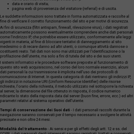
data e orario di visita;
pagina web di provenienza del visitatore (referral) e di uscita.
Le suddette informazioni sono trattate in forma automatizzata e raccolte al
fine di verificare il corretto funzionamento del sito e per motivi di sicurezza.
Ai fini di sicurezza (filtri antispam, firewall, rilevazione virus), i dati registrati
automaticamente possono eventualmente comprendere anche dati personali
come l'indirizzo IP, che potrebbe essere utilizzato, conformemente alle leggi
vigenti in materia, al fine di bloccare tentativi di danneggiamento al sito
medesimo o di recare danno ad altri utenti, o comunque attività dannose o
costituenti reato. Tali dati non sono mai utilizzati per l'identificazione o la
profilazione dell'utente, ma solo a fini di tutela del sito e dei suoi utenti.
I sistemi informatici e le procedure software preposte al funzionamento di
questo sito web acquisiscono, nel corso del loro normale esercizio, alcuni
dati personali la cui trasmissione è implicita nell'uso dei protocolli di
comunicazione di Internet. In questa categoria di dati rientrano gli indirizzi IP,
gli indirizzi in notazione URI (Uniform Resource Identifier) delle risorse
richieste, l'orario della richiesta, il metodo utilizzato nel sottoporre la richiesta
al server, la dimensione del file ottenuto in risposta, il codice numerico
ndicante lo stato della risposta data dal server (buon fine, errore, ecc.) ed altri
parametri relativi al sistema operativo dell'utente.
Tempi di conservazione dei Suoi dati
- I dati personali raccolti durante la
navigazione saranno conservati per il tempo necessario a svolgere le attività
precisate e non oltre 24 mesi.
Modalità del trattamento
- Ai sensi e per gli effetti degli artt. 12 e ss. del
GDPR, i dati personali degli interessati saranno registrati, trattati e conservati