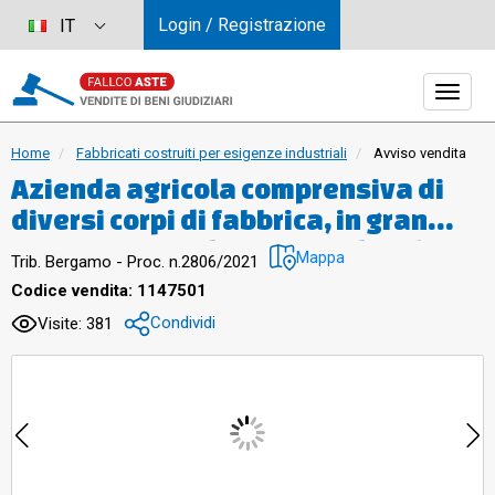
Login / Registrazione
IT
Home
Fabbricati costruiti per esigenze industriali
Avviso vendita
Azienda agricola comprensiva di
diversi corpi di fabbrica, in gran
parte rovinati da un incendio (il
Mappa
Trib. Bergamo - Proc. n.2806/2021
lotto è stato considerato quale
Codice vendita: 1147501
area edificabile, previa
Condividi
Visite: 381
demolizione delle attuali
costruzioni)