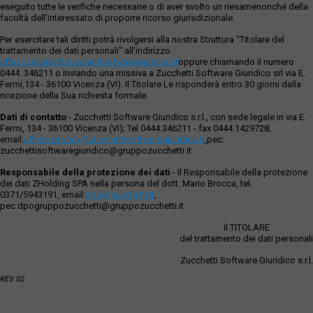
eseguito tutte le verifiche necessarie o di aver svolto un riesamenonché della
facoltà dell’interessato di proporre ricorso giurisdizionale.
Per esercitare tali diritti potrà rivolgersi alla nostra Struttura "Titolare del
trattamento dei dati personali" all'indirizzo
ufficio.privacy@zucchettisofwaregiuridico.it
oppure chiamando il numero
0444. 346211 o inviando una missiva a Zucchetti Software Giuridico srl via E.
Fermi,134 - 36100 Vicenza (VI). Il Titolare Le risponderà entro 30 giorni dalla
ricezione della Sua richiesta formale.
Dati di contatto
- Zucchetti Software Giuridico s.r.l., con sede legale in via E.
Fermi, 134 - 36100 Vicenza (VI); Tel 0444.346211 - fax 0444.1429728;
email:
ufficio.privacy@zucchettisoftwaregiuridico.it
,pec:
zucchettisoftwaregiuridico@gruppozucchetti.it
Responsabile della protezione dei dati
- Il Responsabile della protezione
dei dati ZHolding SPA nella persona del dott. Mario Brocca, tel.
0371/5943191, email:
dpo@zucchetti.it
,
pec:dpogruppozucchetti@gruppozucchetti.it
Il TITOLARE
del trattamento dei dati personali
Zucchetti Software Giuridico s.r.l.
REV 02