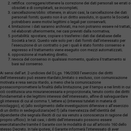
rettifica: correggere/ottenere la correzione dei dati personali se errati o
obsoleti e di completarli, se incompleti;
cancellazione/oblio: ottenere, in alcuni casi, la cancellazione dei dati
personali forniti; questo non è un diritto assoluto, in quanto le Società
potrebbero avere motivi legittimi o legali per conservarli;
limitazione: i dati saranno archiviati, ma non potranno essere né trattati,
né elaborati ulteriormente, nei casi previsti dalla normativa;
portabilità: spostare, copiare o trasferire i dati dai database delle
Società a terzi. Questo vale solo per i dati forniti dall’interessato per
l’esecuzione di un contratto o per i quali è stato fornito consenso e
espresso e il trattamento viene eseguito con mezzi automatizzati;
opposizione al marketing diretto;
revoca del consenso in qualsiasi momento, qualora il trattamento si
basi sul consenso.
Ai sensi dell’art. 2-undicies del D.Lgs. 196/2003 l’esercizio dei diritti
dell’interessato può essere ritardato,limitato o escluso, con comunicazione
motivata e resa senza ritardo, a meno che la comunicazione
possacompromettere la finalità della limitazione, per il tempo e nei limiti in cui
ciò costituisca una misuranecessaria e proporzionata, tenuto conto dei diritti
fondamentali e dei legittimi interessi dell’interessato, alfine di salvaguardare
gli interessi di cui al comma 1, lettere a) (interessi tutelati in materia di
riciclaggio), e) (allo svolgimento delle investigazioni difensive o all’esercizio
di un diritto in sedegiudiziaria)ed f) (alla riservatezza dell’identità del
dipendente che segnala illeciti di cui sia venuto a conoscenza in ragione del
proprio ufficio). In tali casi, i diritti dell’interessato possono essere
esercitatianche tramite il Garante con le modalità di cui all’articolo 160 dello
stesso Decreto. In tale ipotesi, il Garante informerà l’interessato di aver