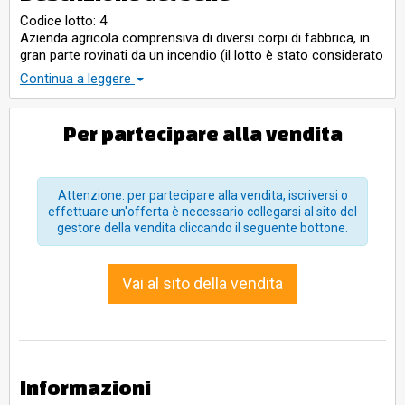
Codice lotto: 4
Azienda agricola comprensiva di diversi corpi di fabbrica, in
gran parte rovinati da un incendio (il lotto è stato considerato
quale area edificabile, previa demolizione delle attuali
Continua a leggere
costruzioni)
Per partecipare alla vendita
Attenzione: per partecipare alla vendita, iscriversi o
effettuare un'offerta è necessario collegarsi al sito del
gestore della vendita cliccando il seguente bottone.
Vai al sito della vendita
Informazioni