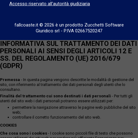
Accesso riservato all'autorità giudiziaria
fallcoaste.it © 2026 è un prodotto Zucchetti Software
Giuridico srl
-
P.IVA 02667520247
INFORMATIVA SUL TRATTAMENTO DEI DATI
PERSONALI AI SENSI DEGLI ARTICOLI 12 E
SS. DEL REGOLAMENTO (UE) 2016/679
(GDPR)
Premessa
- In questa pagina vengono descritte le modalità di gestione del
sito, con riferimento al trattamento dei dati personali degli utenti che lo
consultano.
Finalità del trattamento cui sono destinati i dati personali
- Per tutti gli
utenti del sito web i dati personali potranno essere utilizzati per:
permettere la navigazione attraverso le pagine web pubbliche del sito
web;
controllare il corretto funzionamento del sito web.
COOKIES
Che cosa sono i cookies
- I cookie sono piccoli file di testo che possono