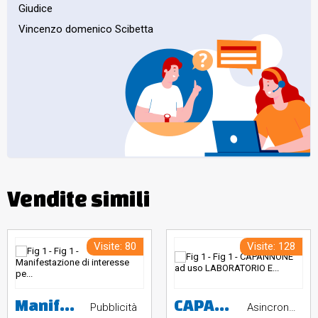
Giudice
Vincenzo domenico Scibetta
Vendite simili
Visite: 80
Visite: 128
Manifestazione di interesse per complesso industriale con opificio, fabbricati accessori e ampia area pertinenziale in Colledara
CAPANNONE ad uso LABORATORIO E MAGAZZINI ARTIGIANALI sito nel Comune di Zero Branco (TV)
Pubblicità
Asincrona telematica