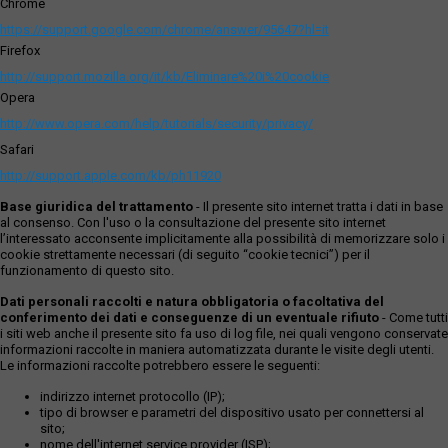
Chrome
https://support.google.com/chrome/answer/95647?hl=it
Firefox
http://support.mozilla.org/it/kb/Eliminare%20i%20cookie
Opera
http://www.opera.com/help/tutorials/security/privacy/
Safari
http://support.apple.com/kb/ph11920
Base giuridica del trattamento
- Il presente sito internet tratta i dati in base
al consenso. Con l'uso o la consultazione del presente sito internet
l’interessato acconsente implicitamente alla possibilità di memorizzare solo i
cookie strettamente necessari (di seguito “cookie tecnici”) per il
funzionamento di questo sito.
Dati personali raccolti e natura obbligatoria o facoltativa del
conferimento dei dati e conseguenze di un eventuale rifiuto
- Come tutti
i siti web anche il presente sito fa uso di log file, nei quali vengono conservate
informazioni raccolte in maniera automatizzata durante le visite degli utenti.
Le informazioni raccolte potrebbero essere le seguenti:
indirizzo internet protocollo (IP);
tipo di browser e parametri del dispositivo usato per connettersi al
sito;
nome dell'internet service provider (ISP);