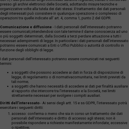
presso gli archivi elettronici delle Società, adottando misure tecniche e
organizzative volte alla tutela dei dati stessi. Il trattamento dei dati personali
degli interessati può consistere in qualunque operazione o complesso di
operazioni tra quelle indicate all' art. 4, comma 1, punto 2 del GDPR.
Comunicazione e diffusione
- I dati personali dell’interessato potranno
essere comunicati,intendendosi con tale termine il darne conoscenza ad uno
o più soggetti determinati, dalla Società a terzi perdare attuazione a tutti i
necessari adempimenti di legge. In particolare i dati personali dell’interessato
potranno essere comunicati a Enti o Uffici Pubblici o autorità di controllo in
funzione degli obblighi di legge.
I dati personali dell’interessato potranno essere comunicati nei seguenti
termini:
a soggetti che possono accedere ai dati in forza di disposizione di
legge, di regolamento o di normativacomunitaria, nei limiti previsti da
tali norme;
a soggetti che hanno necessità di accedere ai dati per finalità ausiliare
al rapporto che intercorre tra l’interessato e la Società, nei limiti
strettamente necessari per svolgere i compiti ausiliari.
Diritti dell’interessato
- Ai sensi degli artt. 15 e ss GDPR, l’interessato potrà
esercitare i seguenti diritti:
accesso: conferma o meno che sia in corso un trattamento dei dati
personali dell’interessato e diritto di accesso agli stessi; non è
possibile rispondere a richieste manifestamente infondate, eccessive
o ripetitive;