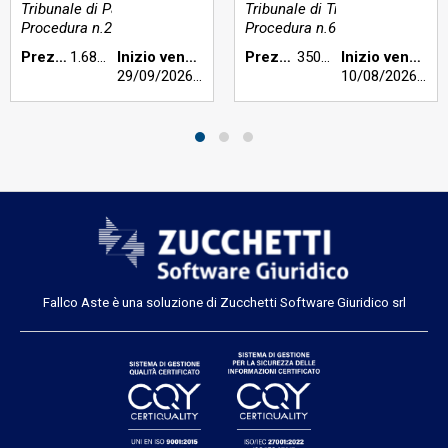
Tribunale di Parma
Tribunale di Treviso
Procedura n.25/2022
Procedura n.65/2026
Prezzo base €:
1.687.500,00
Inizio vendita:
Prezzo base €:
350.000,00
Inizio vendita:
29/09/2026
h 16:00
10/08/2026
h 09
Fallco Aste è una soluzione di Zucchetti Software Giuridico srl