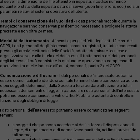
al server, la dimensione del file ottenuto in risposta, il codice numerico
ndicante lo stato della risposta data dal server (buon fine, errore, ecc.) ed altri
parametri relativi al sistema operativo dell'utente.
Tempi di conservazione dei Suoi dati
- I dati personali raccolti durante la
navigazione saranno conservati per il tempo necessario a svolgere le attività
precisate e non oltre 24 mesi.
Modalità del trattamento
- Ai sensi e per gli effetti degli artt. 12 e ss. del
GDPR, i dati personali degli interessati saranno registrati, trattati e conservati
presso gli archivi elettronici delle Società, adottando misure tecniche e
organizzative volte alla tutela dei dati stessi. Il trattamento dei dati personali
degli interessati può consistere in qualunque operazione o complesso di
operazioni tra quelle indicate all' art. 4, comma 1, punto 2 del GDPR.
Comunicazione e diffusione
- I dati personali dell’interessato potranno
essere comunicati,intendendosi con tale termine il darne conoscenza ad uno
o più soggetti determinati, dalla Società a terzi perdare attuazione a tutti i
necessari adempimenti di legge. In particolare i dati personali dell’interessato
potranno essere comunicati a Enti o Uffici Pubblici o autorità di controllo in
funzione degli obblighi di legge.
I dati personali dell’interessato potranno essere comunicati nei seguenti
termini:
a soggetti che possono accedere ai dati in forza di disposizione di
legge, di regolamento o di normativacomunitaria, nei limiti previsti da
tali norme;
a soggetti che hanno necessità di accedere ai dati per finalità ausiliare