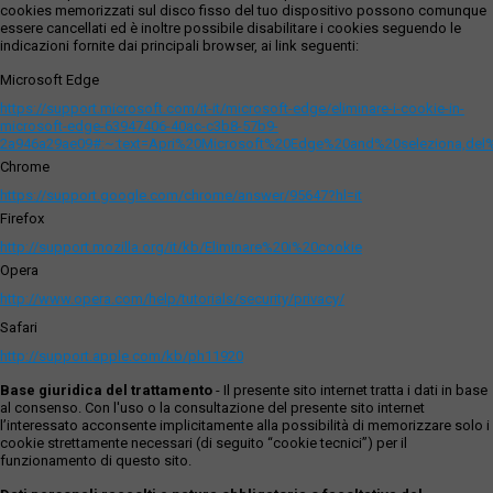
cookies memorizzati sul disco fisso del tuo dispositivo possono comunque
essere cancellati ed è inoltre possibile disabilitare i cookies seguendo le
indicazioni fornite dai principali browser, ai link seguenti:
Microsoft Edge
https://support.microsoft.com/it-it/microsoft-edge/eliminare-i-cookie-in-
microsoft-edge-63947406-40ac-c3b8-57b9-
2a946a29ae09#:~:text=Apri%20Microsoft%20Edge%20and%20seleziona,del
Chrome
https://support.google.com/chrome/answer/95647?hl=it
Firefox
http://support.mozilla.org/it/kb/Eliminare%20i%20cookie
Opera
http://www.opera.com/help/tutorials/security/privacy/
Safari
http://support.apple.com/kb/ph11920
Base giuridica del trattamento
- Il presente sito internet tratta i dati in base
al consenso. Con l'uso o la consultazione del presente sito internet
l’interessato acconsente implicitamente alla possibilità di memorizzare solo i
cookie strettamente necessari (di seguito “cookie tecnici”) per il
funzionamento di questo sito.