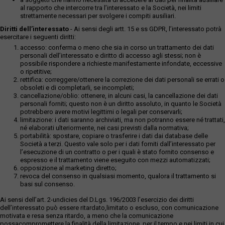
al rapporto che intercorre tra l’interessato e la Società, nei limiti
strettamente necessari per svolgere i compiti ausiliari.
Diritti dell’interessato
- Ai sensi degli artt. 15 e ss GDPR, l’interessato potrà
esercitare i seguenti diritti:
accesso: conferma o meno che sia in corso un trattamento dei dati
personali dell’interessato e diritto di accesso agli stessi; non è
possibile rispondere a richieste manifestamente infondate, eccessive
o ripetitive;
rettifica: correggere/ottenere la correzione dei dati personali se errati o
obsoleti e di completarli, se incompleti;
cancellazione/oblio: ottenere, in alcuni casi, la cancellazione dei dati
personali forniti; questo non è un diritto assoluto, in quanto le Società
potrebbero avere motivi legittimi o legali per conservarli;
limitazione: i dati saranno archiviati, ma non potranno essere né trattati,
né elaborati ulteriormente, nei casi previsti dalla normativa;
portabilità: spostare, copiare o trasferire i dati dai database delle
Società a terzi. Questo vale solo per i dati forniti dall’interessato per
l’esecuzione di un contratto o per i quali è stato fornito consenso e
espresso e il trattamento viene eseguito con mezzi automatizzati;
opposizione al marketing diretto;
revoca del consenso in qualsiasi momento, qualora il trattamento si
basi sul consenso.
Ai sensi dell’art. 2-undicies del D.Lgs. 196/2003 l’esercizio dei diritti
dell’interessato può essere ritardato,limitato o escluso, con comunicazione
motivata e resa senza ritardo, a meno che la comunicazione
possacompromettere la finalità della limitazione, per il tempo e nei limiti in cui