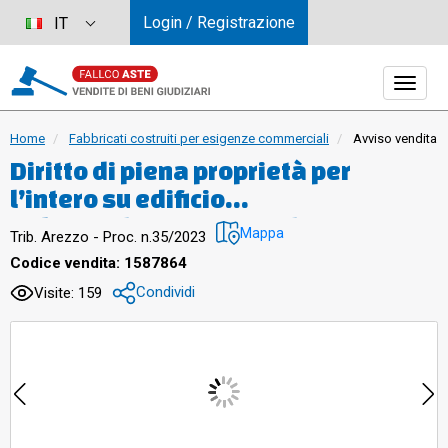
Login / Registrazione
IT
Home
Fabbricati costruiti per esigenze commerciali
Avviso vendita
Diritto di piena proprietà per
l’intero su edificio
industriale/commerciale
Mappa
Trib. Arezzo - Proc. n.35/2023
prefabbricato, su due livelli,situato
Codice vendita: 1587864
nella zona
Condividi
Visite: 159
industriale/commerciale di Santa
Fiora del Comune di Sansepolcro e
del relativopiazzale. La proprietà è
recintata da muretti e soprastante
rete metallica. Si accede alla