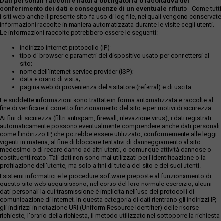
Dati personali raccolti e natura obbligatoria o facoltativa del
conferimento dei dati e conseguenze di un eventuale rifiuto
- Come tutti
i siti web anche il presente sito fa uso di log file, nei quali vengono conservate
informazioni raccolte in maniera automatizzata durante le visite degli utenti.
Le informazioni raccolte potrebbero essere le seguenti:
indirizzo internet protocollo (IP);
tipo di browser e parametri del dispositivo usato per connettersi al
sito;
nome dell'internet service provider (ISP);
data e orario di visita;
pagina web di provenienza del visitatore (referral) e di uscita.
Le suddette informazioni sono trattate in forma automatizzata e raccolte al
fine di verificare il corretto funzionamento del sito e per motivi di sicurezza.
Ai fini di sicurezza (filtri antispam, firewall, rilevazione virus), i dati registrati
automaticamente possono eventualmente comprendere anche dati personali
come l'indirizzo IP, che potrebbe essere utilizzato, conformemente alle leggi
vigenti in materia, al fine di bloccare tentativi di danneggiamento al sito
medesimo o di recare danno ad altri utenti, o comunque attività dannose o
costituenti reato. Tali dati non sono mai utilizzati per l'identificazione o la
profilazione dell'utente, ma solo a fini di tutela del sito e dei suoi utenti.
I sistemi informatici e le procedure software preposte al funzionamento di
questo sito web acquisiscono, nel corso del loro normale esercizio, alcuni
dati personali la cui trasmissione è implicita nell'uso dei protocolli di
comunicazione di Internet. In questa categoria di dati rientrano gli indirizzi IP,
gli indirizzi in notazione URI (Uniform Resource Identifier) delle risorse
richieste, l'orario della richiesta, il metodo utilizzato nel sottoporre la richiesta