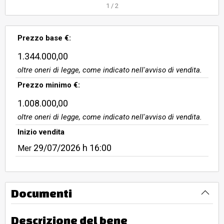
proprietà medianteun cancello
1
/
2
automatico in ferro, dotato di
citofono, su via Senese Aretina;
Prezzo base €:
altro accesso carrabile e
pedonaleesiste al civico 29 di via
1.344.000,00
Carlo Dragoni per mezzo di cancelli
oltre oneri di legge, come indicato nell'avviso di vendita.
in ferro. L’ed
Prezzo minimo €:
1.008.000,00
oltre oneri di legge, come indicato nell'avviso di vendita.
Inizio vendita
29/07/2026
h 16:00
Mer
Documenti
Descrizione del bene