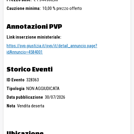
Cauzione minima:
10,00 % prezzo offerto
Annotazioni PVP
Link inserzione ministeriale:
https://pvp.giustizia.it/pvp/it/detail_annuncio.page?
idAnnuncio=4584001
Storico Eventi
ID Evento
328363
Tipologia
NON AGGIUDICATA
Data pubblicazione
30/07/2026
Nota
Vendita deserta
Ubicazione