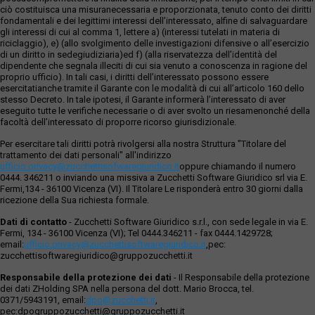
ciò costituisca una misuranecessaria e proporzionata, tenuto conto dei diritti
fondamentali e dei legittimi interessi dell’interessato, alfine di salvaguardare
gli interessi di cui al comma 1, lettere a) (interessi tutelati in materia di
riciclaggio), e) (allo svolgimento delle investigazioni difensive o all’esercizio
di un diritto in sedegiudiziaria)ed f) (alla riservatezza dell’identità del
dipendente che segnala illeciti di cui sia venuto a conoscenza in ragione del
proprio ufficio). In tali casi, i diritti dell’interessato possono essere
esercitatianche tramite il Garante con le modalità di cui all’articolo 160 dello
stesso Decreto. In tale ipotesi, il Garante informerà l’interessato di aver
eseguito tutte le verifiche necessarie o di aver svolto un riesamenonché della
facoltà dell’interessato di proporre ricorso giurisdizionale.
Per esercitare tali diritti potrà rivolgersi alla nostra Struttura "Titolare del
trattamento dei dati personali" all'indirizzo
ufficio.privacy@zucchettisofwaregiuridico.it
oppure chiamando il numero
0444. 346211 o inviando una missiva a Zucchetti Software Giuridico srl via E.
Fermi,134 - 36100 Vicenza (VI). Il Titolare Le risponderà entro 30 giorni dalla
ricezione della Sua richiesta formale.
Dati di contatto
- Zucchetti Software Giuridico s.r.l., con sede legale in via E.
Fermi, 134 - 36100 Vicenza (VI); Tel 0444.346211 - fax 0444.1429728;
email:
ufficio.privacy@zucchettisoftwaregiuridico.it
,pec:
zucchettisoftwaregiuridico@gruppozucchetti.it
Responsabile della protezione dei dati
- Il Responsabile della protezione
dei dati ZHolding SPA nella persona del dott. Mario Brocca, tel.
0371/5943191, email:
dpo@zucchetti.it
,
pec:dpogruppozucchetti@gruppozucchetti.it