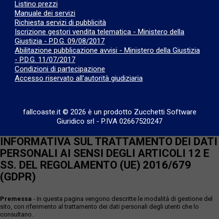
Listino prezzi
Manuale dei servizi
Richiesta servizi di pubblicità
Iscrizione gestori vendita telematica - Ministero della
Giustizia - P.D.G. 09/08/2017
Abilitazione pubblicazione avvisi - Ministero della Giustizia
- P.D.G. 11/07/2017
Condizioni di partecipazione
Accesso riservato all'autorità giudiziaria
fallcoaste.it © 2026 è un prodotto Zucchetti Software
Giuridico srl
-
P.IVA 02667520247
INFORMATIVA SUL TRATTAMENTO DEI DATI
PERSONALI AI SENSI DEGLI ARTICOLI 12 E
SS. DEL REGOLAMENTO (UE) 2016/679
(GDPR)
Premessa
- In questa pagina vengono descritte le modalità di gestione del
sito, con riferimento al trattamento dei dati personali degli utenti che lo
consultano.