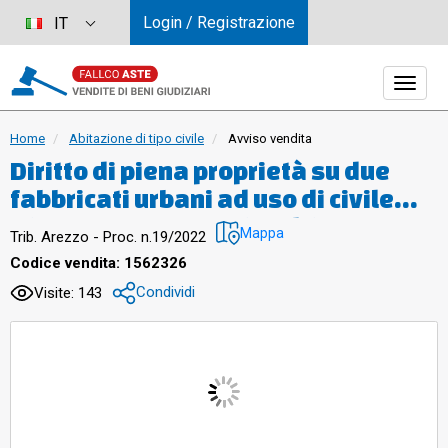
Login / Registrazione
IT
Home
Abitazione di tipo civile
Avviso vendita
Diritto di piena proprietà su due
fabbricati urbani ad uso di civile
abitazione, entrambi adibiti in
Mappa
Trib. Arezzo - Proc. n.19/2022
precedenza a bed and breakfast,
Codice vendita: 1562326
con annesso relativo resede e
Condividi
Visite: 143
terreno pertinenziale.