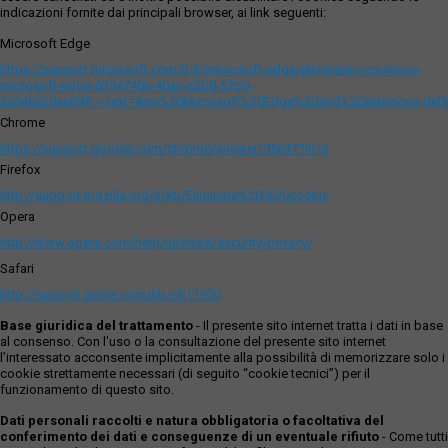
indicazioni fornite dai principali browser, ai link seguenti:
Microsoft Edge
https://support.microsoft.com/it-it/microsoft-edge/eliminare-i-cookie-in-
microsoft-edge-63947406-40ac-c3b8-57b9-
2a946a29ae09#:~:text=Apri%20Microsoft%20Edge%20and%20seleziona,del
Chrome
https://support.google.com/chrome/answer/95647?hl=it
Firefox
http://support.mozilla.org/it/kb/Eliminare%20i%20cookie
Opera
http://www.opera.com/help/tutorials/security/privacy/
Safari
http://support.apple.com/kb/ph11920
Base giuridica del trattamento
- Il presente sito internet tratta i dati in base
al consenso. Con l'uso o la consultazione del presente sito internet
l’interessato acconsente implicitamente alla possibilità di memorizzare solo i
cookie strettamente necessari (di seguito “cookie tecnici”) per il
funzionamento di questo sito.
Dati personali raccolti e natura obbligatoria o facoltativa del
conferimento dei dati e conseguenze di un eventuale rifiuto
- Come tutti