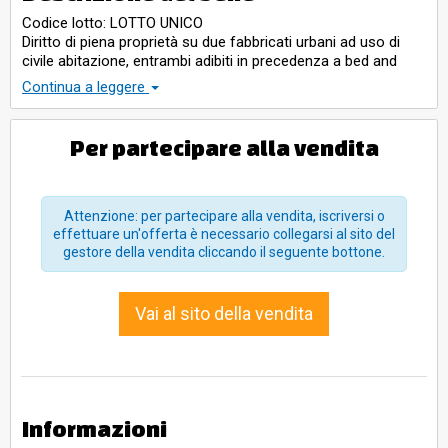
Codice lotto: LOTTO UNICO
Diritto di piena proprietà su due fabbricati urbani ad uso di
civile abitazione, entrambi adibiti in precedenza a bed and
breakfast, con annesso relativo resede e terreno
Continua a leggere
pertinenziale.
Per partecipare alla vendita
Attenzione: per partecipare alla vendita, iscriversi o
effettuare un'offerta è necessario collegarsi al sito del
gestore della vendita cliccando il seguente bottone.
Vai al sito della vendita
Informazioni