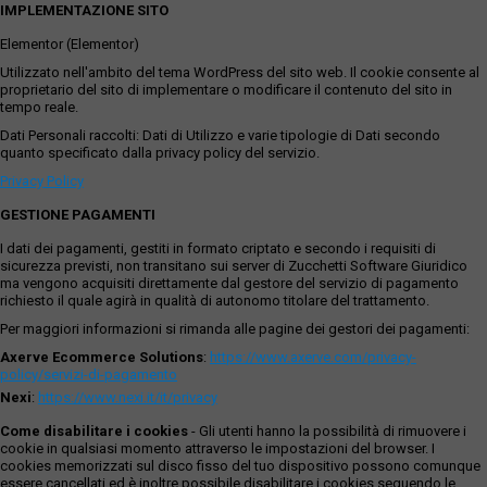
IMPLEMENTAZIONE SITO
Elementor (Elementor)
Utilizzato nell'ambito del tema WordPress del sito web. Il cookie consente al
proprietario del sito di implementare o modificare il contenuto del sito in
tempo reale.
Dati Personali raccolti: Dati di Utilizzo e varie tipologie di Dati secondo
quanto specificato dalla privacy policy del servizio.
Privacy Policy
GESTIONE PAGAMENTI
I dati dei pagamenti, gestiti in formato criptato e secondo i requisiti di
sicurezza previsti, non transitano sui server di Zucchetti Software Giuridico
ma vengono acquisiti direttamente dal gestore del servizio di pagamento
richiesto il quale agirà in qualità di autonomo titolare del trattamento.
Per maggiori informazioni si rimanda alle pagine dei gestori dei pagamenti:
Axerve Ecommerce Solutions
:
https://www.axerve.com/privacy-
policy/servizi-di-pagamento
Nexi
:
https://www.nexi.it/it/privacy
Come disabilitare i cookies
- Gli utenti hanno la possibilità di rimuovere i
cookie in qualsiasi momento attraverso le impostazioni del browser. I
cookies memorizzati sul disco fisso del tuo dispositivo possono comunque
essere cancellati ed è inoltre possibile disabilitare i cookies seguendo le