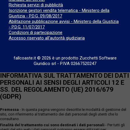
Richiesta servizi di pubblicità
Iscrizione gestori vendita telematica - Ministero della
Giustizia - P.D.G. 09/08/2017
Abilitazione pubblicazione avvisi - Ministero della Giustizia
- P.D.G. 11/07/2017
Condizioni di partecipazione
Accesso riservato all'autorità giudiziaria
fallcoaste.it © 2026 è un prodotto Zucchetti Software
Giuridico srl
-
P.IVA 02667520247
INFORMATIVA SUL TRATTAMENTO DEI DATI
PERSONALI AI SENSI DEGLI ARTICOLI 12 E
SS. DEL REGOLAMENTO (UE) 2016/679
(GDPR)
Premessa
- In questa pagina vengono descritte le modalità di gestione del
sito, con riferimento al trattamento dei dati personali degli utenti che lo
consultano.
Finalità del trattamento cui sono destinati i dati personali
- Per tutti gli
utenti del sito web i dati personali potranno essere utilizzati per: