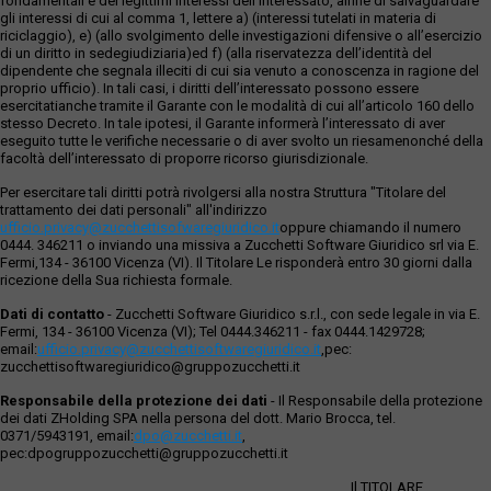
fondamentali e dei legittimi interessi dell’interessato, alfine di salvaguardare
gli interessi di cui al comma 1, lettere a) (interessi tutelati in materia di
riciclaggio), e) (allo svolgimento delle investigazioni difensive o all’esercizio
di un diritto in sedegiudiziaria)ed f) (alla riservatezza dell’identità del
dipendente che segnala illeciti di cui sia venuto a conoscenza in ragione del
proprio ufficio). In tali casi, i diritti dell’interessato possono essere
esercitatianche tramite il Garante con le modalità di cui all’articolo 160 dello
stesso Decreto. In tale ipotesi, il Garante informerà l’interessato di aver
eseguito tutte le verifiche necessarie o di aver svolto un riesamenonché della
facoltà dell’interessato di proporre ricorso giurisdizionale.
Per esercitare tali diritti potrà rivolgersi alla nostra Struttura "Titolare del
trattamento dei dati personali" all'indirizzo
ufficio.privacy@zucchettisofwaregiuridico.it
oppure chiamando il numero
0444. 346211 o inviando una missiva a Zucchetti Software Giuridico srl via E.
Fermi,134 - 36100 Vicenza (VI). Il Titolare Le risponderà entro 30 giorni dalla
ricezione della Sua richiesta formale.
Dati di contatto
- Zucchetti Software Giuridico s.r.l., con sede legale in via E.
Fermi, 134 - 36100 Vicenza (VI); Tel 0444.346211 - fax 0444.1429728;
email:
ufficio.privacy@zucchettisoftwaregiuridico.it
,pec:
zucchettisoftwaregiuridico@gruppozucchetti.it
Responsabile della protezione dei dati
- Il Responsabile della protezione
dei dati ZHolding SPA nella persona del dott. Mario Brocca, tel.
0371/5943191, email:
dpo@zucchetti.it
,
pec:dpogruppozucchetti@gruppozucchetti.it
Il TITOLARE