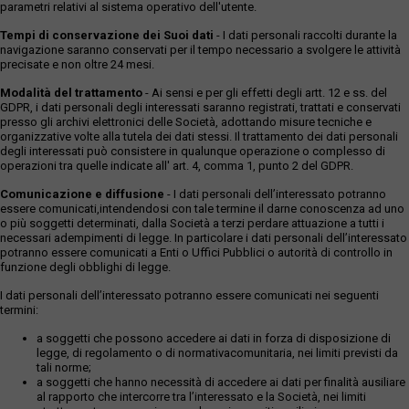
parametri relativi al sistema operativo dell'utente.
Tempi di conservazione dei Suoi dati
- I dati personali raccolti durante la
navigazione saranno conservati per il tempo necessario a svolgere le attività
precisate e non oltre 24 mesi.
Modalità del trattamento
- Ai sensi e per gli effetti degli artt. 12 e ss. del
GDPR, i dati personali degli interessati saranno registrati, trattati e conservati
presso gli archivi elettronici delle Società, adottando misure tecniche e
organizzative volte alla tutela dei dati stessi. Il trattamento dei dati personali
degli interessati può consistere in qualunque operazione o complesso di
operazioni tra quelle indicate all' art. 4, comma 1, punto 2 del GDPR.
Comunicazione e diffusione
- I dati personali dell’interessato potranno
essere comunicati,intendendosi con tale termine il darne conoscenza ad uno
o più soggetti determinati, dalla Società a terzi perdare attuazione a tutti i
necessari adempimenti di legge. In particolare i dati personali dell’interessato
potranno essere comunicati a Enti o Uffici Pubblici o autorità di controllo in
funzione degli obblighi di legge.
I dati personali dell’interessato potranno essere comunicati nei seguenti
termini:
a soggetti che possono accedere ai dati in forza di disposizione di
legge, di regolamento o di normativacomunitaria, nei limiti previsti da
tali norme;
a soggetti che hanno necessità di accedere ai dati per finalità ausiliare
al rapporto che intercorre tra l’interessato e la Società, nei limiti