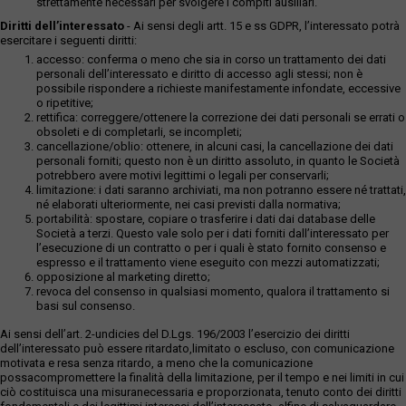
strettamente necessari per svolgere i compiti ausiliari.
Diritti dell’interessato
- Ai sensi degli artt. 15 e ss GDPR, l’interessato potrà
esercitare i seguenti diritti:
accesso: conferma o meno che sia in corso un trattamento dei dati
personali dell’interessato e diritto di accesso agli stessi; non è
possibile rispondere a richieste manifestamente infondate, eccessive
o ripetitive;
rettifica: correggere/ottenere la correzione dei dati personali se errati o
obsoleti e di completarli, se incompleti;
cancellazione/oblio: ottenere, in alcuni casi, la cancellazione dei dati
personali forniti; questo non è un diritto assoluto, in quanto le Società
potrebbero avere motivi legittimi o legali per conservarli;
limitazione: i dati saranno archiviati, ma non potranno essere né trattati,
né elaborati ulteriormente, nei casi previsti dalla normativa;
portabilità: spostare, copiare o trasferire i dati dai database delle
Società a terzi. Questo vale solo per i dati forniti dall’interessato per
l’esecuzione di un contratto o per i quali è stato fornito consenso e
espresso e il trattamento viene eseguito con mezzi automatizzati;
opposizione al marketing diretto;
revoca del consenso in qualsiasi momento, qualora il trattamento si
basi sul consenso.
Ai sensi dell’art. 2-undicies del D.Lgs. 196/2003 l’esercizio dei diritti
dell’interessato può essere ritardato,limitato o escluso, con comunicazione
motivata e resa senza ritardo, a meno che la comunicazione
possacompromettere la finalità della limitazione, per il tempo e nei limiti in cui
ciò costituisca una misuranecessaria e proporzionata, tenuto conto dei diritti