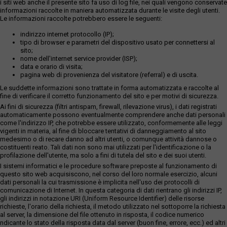
i siti web anche il presente sito fa uso di log file, nei quali vengono conservate
informazioni raccolte in maniera automatizzata durante le visite degli utenti.
Le informazioni raccolte potrebbero essere le seguenti:
indirizzo internet protocollo (IP);
tipo di browser e parametri del dispositivo usato per connettersi al
sito;
nome dell'internet service provider (ISP);
data e orario di visita;
pagina web di provenienza del visitatore (referral) e di uscita.
Le suddette informazioni sono trattate in forma automatizzata e raccolte al
fine di verificare il corretto funzionamento del sito e per motivi di sicurezza.
Ai fini di sicurezza (filtri antispam, firewall, rilevazione virus), i dati registrati
automaticamente possono eventualmente comprendere anche dati personali
come l'indirizzo IP, che potrebbe essere utilizzato, conformemente alle leggi
vigenti in materia, al fine di bloccare tentativi di danneggiamento al sito
medesimo o di recare danno ad altri utenti, o comunque attività dannose o
costituenti reato. Tali dati non sono mai utilizzati per l'identificazione o la
profilazione dell'utente, ma solo a fini di tutela del sito e dei suoi utenti.
I sistemi informatici e le procedure software preposte al funzionamento di
questo sito web acquisiscono, nel corso del loro normale esercizio, alcuni
dati personali la cui trasmissione è implicita nell'uso dei protocolli di
comunicazione di Internet. In questa categoria di dati rientrano gli indirizzi IP,
gli indirizzi in notazione URI (Uniform Resource Identifier) delle risorse
richieste, l'orario della richiesta, il metodo utilizzato nel sottoporre la richiesta
al server, la dimensione del file ottenuto in risposta, il codice numerico
ndicante lo stato della risposta data dal server (buon fine, errore, ecc.) ed altri