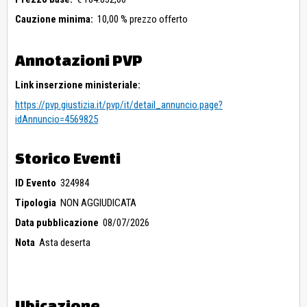
Cauzione minima:
10,00 % prezzo offerto
Annotazioni PVP
Link inserzione ministeriale:
https://pvp.giustizia.it/pvp/it/detail_annuncio.page?
idAnnuncio=4569825
Storico Eventi
ID Evento
324984
Tipologia
NON AGGIUDICATA
Data pubblicazione
08/07/2026
Nota
Asta deserta
Ubicazione