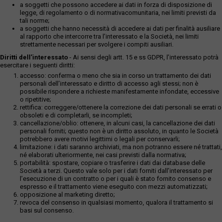
a soggetti che possono accedere ai dati in forza di disposizione di
legge, di regolamento o di normativacomunitaria, nei limiti previsti da
tali norme;
a soggetti che hanno necessità di accedere ai dati per finalità ausiliare
al rapporto che intercorre tra l’interessato e la Società, nei limiti
strettamente necessari per svolgere i compiti ausiliari.
Diritti dell’interessato
- Ai sensi degli artt. 15 e ss GDPR, l’interessato potrà
esercitare i seguenti diritti:
accesso: conferma o meno che sia in corso un trattamento dei dati
personali dell’interessato e diritto di accesso agli stessi; non è
possibile rispondere a richieste manifestamente infondate, eccessive
o ripetitive;
rettifica: correggere/ottenere la correzione dei dati personali se errati o
obsoleti e di completarli, se incompleti;
cancellazione/oblio: ottenere, in alcuni casi, la cancellazione dei dati
personali forniti; questo non è un diritto assoluto, in quanto le Società
potrebbero avere motivi legittimi o legali per conservarli;
limitazione: i dati saranno archiviati, ma non potranno essere né trattati,
né elaborati ulteriormente, nei casi previsti dalla normativa;
portabilità: spostare, copiare o trasferire i dati dai database delle
Società a terzi. Questo vale solo per i dati forniti dall’interessato per
l’esecuzione di un contratto o per i quali è stato fornito consenso e
espresso e il trattamento viene eseguito con mezzi automatizzati;
opposizione al marketing diretto;
revoca del consenso in qualsiasi momento, qualora il trattamento si
basi sul consenso.