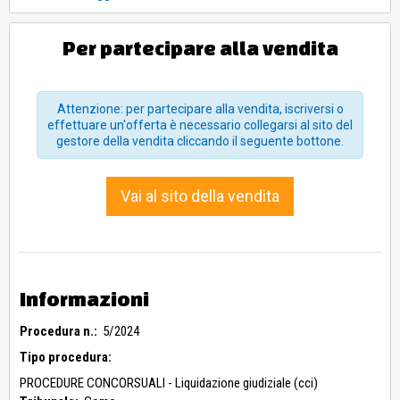
Con facoltà di applicazione degli artt. 508, 585 cpc in
relazione all’art. 214 co 8 CCII, a condizione del pagamento
delle prededuzioni relative agli immobili aggiudicati e
Per partecipare alla vendita
comunque allo stato fissato nell’importo di Euro 1.500.000,00.
Lotto Unico comprensivo degli immobili siti in Turate (CO) e
Roma (RM).
Immobile sito in Turate (CO) Via Isonzo n. 26 (identificato in
Attenzione: per partecipare alla vendita, iscriversi o
perizia come lotto 1).
effettuare un'offerta è necessario collegarsi al sito del
Composto da: Bene 1: cabina elettrica. Bene 2: appartamento
gestore della vendita cliccando il seguente bottone.
custode. Bene 3: Unità Produttiva. Bene 4: Locali Uffici. Beni 5:
area urbana. Bene 6: Appartamento.
Stato di possesso lotto 1: libero.
Vai al sito della vendita
Immobile sito in Roma (RM) Via Acerenza 4 (identificato in
perizia come lotto 3).
Composto da: Bene 1: locali adibiti a ristorante, cucina,
depositi e porzioni pertinenziali. Bene 2: locali adibiti a
disimpegni, servizi e locali.
Stato di possesso lotto 3: occupato con contratto di
Informazioni
locazione in essere
Procedura n.:
5/2024
Tipo procedura:
PROCEDURE CONCORSUALI - Liquidazione giudiziale (cci)