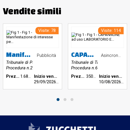
Vendite simili
Visite: 78
Visite: 114
Manifestazione di interesse per complesso industriale con opificio, fabbricati accessori e ampia area pertinenziale in Colledara
CAPANNONE ad uso LABORATORIO E MAGAZZINI ARTIGIANALI sito nel Comune di Zero Branco (TV)
Pubblicità
Asincrona telematica
Tribunale di Parma
Tribunale di Treviso
Procedura n.25/2022
Procedura n.65/2026
Prezzo base €:
1.687.500,00
Inizio vendita:
Prezzo base €:
350.000,00
Inizio vendita:
29/09/2026
h 16:00
10/08/2026
h 09