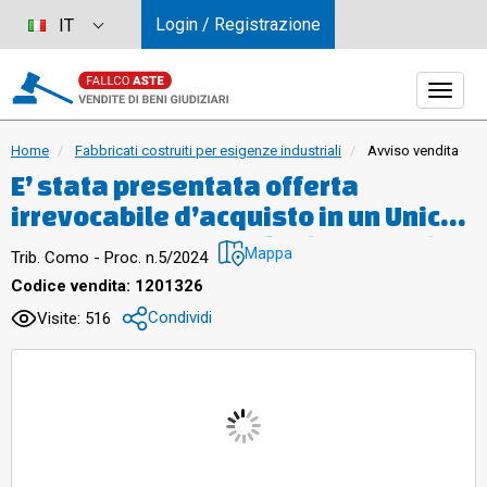
Login / Registrazione
IT
Home
Fabbricati costruiti per esigenze industriali
Avviso vendita
E’ stata presentata offerta
irrevocabile d’acquisto in un Unico
Lotto comprensivo degli immobili
Mappa
Trib. Como - Proc. n.5/2024
siti in Turate (CO) e Roma (RM) di
Codice vendita: 1201326
Euro 6.020.000,00. Con facoltà di
Condividi
Visite: 516
applicazione degli artt. 508, 585
cpc in relazione all’art. 214 co 8 CCII,
a condizione del pagamento delle
prededuzioni relative agli immobili
aggiudicati e comunque allo stato