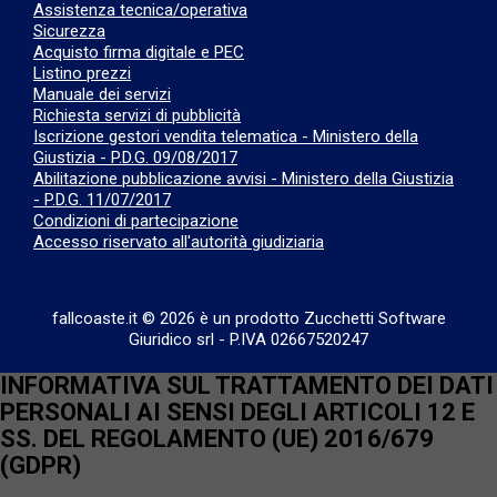
Assistenza tecnica/operativa
Sicurezza
Acquisto firma digitale e PEC
Listino prezzi
Manuale dei servizi
Richiesta servizi di pubblicità
Iscrizione gestori vendita telematica - Ministero della
Giustizia - P.D.G. 09/08/2017
Abilitazione pubblicazione avvisi - Ministero della Giustizia
- P.D.G. 11/07/2017
Condizioni di partecipazione
Accesso riservato all'autorità giudiziaria
fallcoaste.it © 2026 è un prodotto Zucchetti Software
Giuridico srl
-
P.IVA 02667520247
INFORMATIVA SUL TRATTAMENTO DEI DATI
PERSONALI AI SENSI DEGLI ARTICOLI 12 E
SS. DEL REGOLAMENTO (UE) 2016/679
(GDPR)