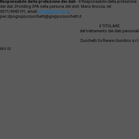
Responsabile della protezione dei dati
- Il Responsabile della protezione
dei dati ZHolding SPA nella persona del dott. Mario Brocca, tel.
0371/5943191, email:
dpo@zucchetti.it
,
pec:dpogruppozucchetti@gruppozucchetti.it
Il TITOLARE
del trattamento dei dati personali
Zucchetti Software Giuridico s.r.l.
REV 02