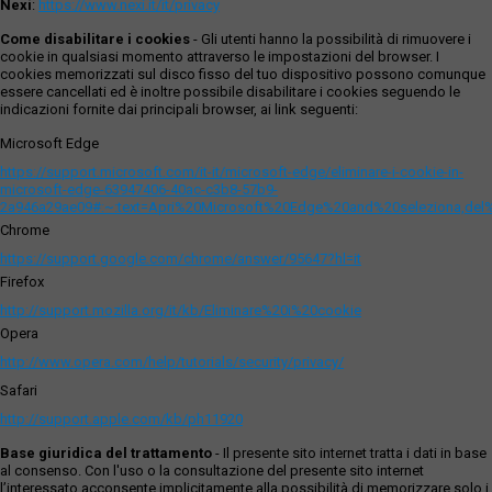
Nexi
:
https://www.nexi.it/it/privacy
Come disabilitare i cookies
- Gli utenti hanno la possibilità di rimuovere i
cookie in qualsiasi momento attraverso le impostazioni del browser. I
cookies memorizzati sul disco fisso del tuo dispositivo possono comunque
essere cancellati ed è inoltre possibile disabilitare i cookies seguendo le
indicazioni fornite dai principali browser, ai link seguenti:
Microsoft Edge
https://support.microsoft.com/it-it/microsoft-edge/eliminare-i-cookie-in-
microsoft-edge-63947406-40ac-c3b8-57b9-
2a946a29ae09#:~:text=Apri%20Microsoft%20Edge%20and%20seleziona,del
Chrome
https://support.google.com/chrome/answer/95647?hl=it
Firefox
http://support.mozilla.org/it/kb/Eliminare%20i%20cookie
Opera
http://www.opera.com/help/tutorials/security/privacy/
Safari
http://support.apple.com/kb/ph11920
Base giuridica del trattamento
- Il presente sito internet tratta i dati in base
al consenso. Con l'uso o la consultazione del presente sito internet
l’interessato acconsente implicitamente alla possibilità di memorizzare solo i