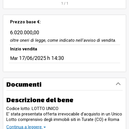
fissato nell’importo di Euro
1
/
1
1.500.000,00. Lotto Unico
comprensivo degli immobili siti in
Prezzo base €:
Turate (CO) e Roma (RM). Immobile
sito in Turate (CO) Via Ison
6.020.000,00
oltre oneri di legge, come indicato nell'avviso di vendita.
Inizio vendita
17/06/2025
h 14:30
Mar
Documenti
Descrizione del bene
Codice lotto: LOTTO UNICO
E’ stata presentata offerta irrevocabile d’acquisto in un Unico
Lotto comprensivo degli immobili siti in Turate (CO) e Roma
(RM) di Euro 6.020.000,00.
Continua a leggere