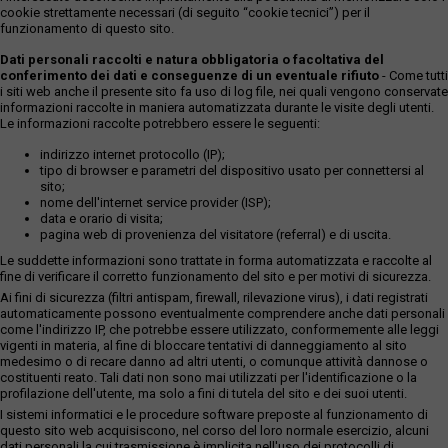
cookie strettamente necessari (di seguito “cookie tecnici”) per il
funzionamento di questo sito.
Dati personali raccolti e natura obbligatoria o facoltativa del
conferimento dei dati e conseguenze di un eventuale rifiuto
- Come tutti
i siti web anche il presente sito fa uso di log file, nei quali vengono conservate
informazioni raccolte in maniera automatizzata durante le visite degli utenti.
Le informazioni raccolte potrebbero essere le seguenti:
indirizzo internet protocollo (IP);
tipo di browser e parametri del dispositivo usato per connettersi al
sito;
nome dell'internet service provider (ISP);
data e orario di visita;
pagina web di provenienza del visitatore (referral) e di uscita.
Le suddette informazioni sono trattate in forma automatizzata e raccolte al
fine di verificare il corretto funzionamento del sito e per motivi di sicurezza.
Ai fini di sicurezza (filtri antispam, firewall, rilevazione virus), i dati registrati
automaticamente possono eventualmente comprendere anche dati personali
come l'indirizzo IP, che potrebbe essere utilizzato, conformemente alle leggi
vigenti in materia, al fine di bloccare tentativi di danneggiamento al sito
medesimo o di recare danno ad altri utenti, o comunque attività dannose o
costituenti reato. Tali dati non sono mai utilizzati per l'identificazione o la
profilazione dell'utente, ma solo a fini di tutela del sito e dei suoi utenti.
I sistemi informatici e le procedure software preposte al funzionamento di
questo sito web acquisiscono, nel corso del loro normale esercizio, alcuni
dati personali la cui trasmissione è implicita nell'uso dei protocolli di