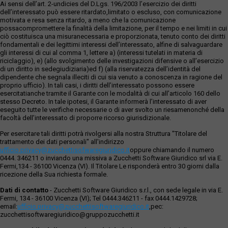
Ai sensi dell’art. 2-undicies del D.Lgs. 196/2003 l’esercizio dei diritti
dell’interessato può essere ritardato,limitato o escluso, con comunicazione
motivata e resa senza ritardo, a meno che la comunicazione
possacompromettere la finalità della limitazione, per il tempo e nei limiti in cui
ciò costituisca una misuranecessaria e proporzionata, tenuto conto dei diritti
fondamentali e dei legittimi interessi dell’interessato, alfine di salvaguardare
gli interessi di cui al comma 1, lettere a) (interessi tutelati in materia di
riciclaggio), e) (allo svolgimento delle investigazioni difensive o all’esercizio
di un diritto in sedegiudiziaria)ed f) (alla riservatezza dell’identità del
dipendente che segnala illeciti di cui sia venuto a conoscenza in ragione del
proprio ufficio). In tali casi, i diritti dell’interessato possono essere
esercitatianche tramite il Garante con le modalità di cui all’articolo 160 dello
stesso Decreto. In tale ipotesi, il Garante informerà l’interessato di aver
eseguito tutte le verifiche necessarie o di aver svolto un riesamenonché della
facoltà dell’interessato di proporre ricorso giurisdizionale.
Per esercitare tali diritti potrà rivolgersi alla nostra Struttura "Titolare del
trattamento dei dati personali" all'indirizzo
ufficio.privacy@zucchettisofwaregiuridico.it
oppure chiamando il numero
0444. 346211 o inviando una missiva a Zucchetti Software Giuridico srl via E.
Fermi,134 - 36100 Vicenza (VI). Il Titolare Le risponderà entro 30 giorni dalla
ricezione della Sua richiesta formale.
Dati di contatto
- Zucchetti Software Giuridico s.r.l., con sede legale in via E.
Fermi, 134 - 36100 Vicenza (VI); Tel 0444.346211 - fax 0444.1429728;
email:
ufficio.privacy@zucchettisoftwaregiuridico.it
,pec:
zucchettisoftwaregiuridico@gruppozucchetti.it