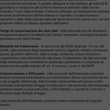
comunicazione di Internet. In questa categoria di dati rientrano gli indirizzi IP,
gli indirizzi in notazione URI (Uniform Resource Identifier) delle risorse
richieste, l'orario della richiesta, il metodo utilizzato nel sottoporre la richiesta
al server, la dimensione del file ottenuto in risposta, il codice numerico
ndicante lo stato della risposta data dal server (buon fine, errore, ecc.) ed altri
parametri relativi al sistema operativo dell'utente.
Tempi di conservazione dei Suoi dati
- I dati personali raccolti durante la
navigazione saranno conservati per il tempo necessario a svolgere le attività
precisate e non oltre 24 mesi.
Modalità del trattamento
- Ai sensi e per gli effetti degli artt. 12 e ss. del
GDPR, i dati personali degli interessati saranno registrati, trattati e conservati
presso gli archivi elettronici delle Società, adottando misure tecniche e
organizzative volte alla tutela dei dati stessi. Il trattamento dei dati personali
degli interessati può consistere in qualunque operazione o complesso di
operazioni tra quelle indicate all' art. 4, comma 1, punto 2 del GDPR.
Comunicazione e diffusione
- I dati personali dell’interessato potranno
essere comunicati,intendendosi con tale termine il darne conoscenza ad uno
o più soggetti determinati, dalla Società a terzi perdare attuazione a tutti i
necessari adempimenti di legge. In particolare i dati personali dell’interessato
potranno essere comunicati a Enti o Uffici Pubblici o autorità di controllo in
funzione degli obblighi di legge.
I dati personali dell’interessato potranno essere comunicati nei seguenti
termini: