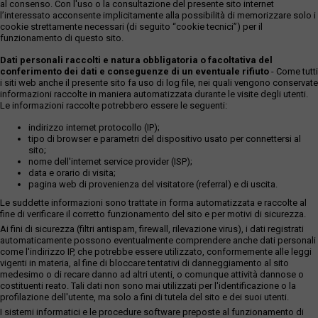
al consenso. Con l'uso o la consultazione del presente sito internet
l’interessato acconsente implicitamente alla possibilità di memorizzare solo i
cookie strettamente necessari (di seguito “cookie tecnici”) per il
funzionamento di questo sito.
Dati personali raccolti e natura obbligatoria o facoltativa del
conferimento dei dati e conseguenze di un eventuale rifiuto
- Come tutti
i siti web anche il presente sito fa uso di log file, nei quali vengono conservate
informazioni raccolte in maniera automatizzata durante le visite degli utenti.
Le informazioni raccolte potrebbero essere le seguenti:
indirizzo internet protocollo (IP);
tipo di browser e parametri del dispositivo usato per connettersi al
sito;
nome dell'internet service provider (ISP);
data e orario di visita;
pagina web di provenienza del visitatore (referral) e di uscita.
Le suddette informazioni sono trattate in forma automatizzata e raccolte al
fine di verificare il corretto funzionamento del sito e per motivi di sicurezza.
Ai fini di sicurezza (filtri antispam, firewall, rilevazione virus), i dati registrati
automaticamente possono eventualmente comprendere anche dati personali
come l'indirizzo IP, che potrebbe essere utilizzato, conformemente alle leggi
vigenti in materia, al fine di bloccare tentativi di danneggiamento al sito
medesimo o di recare danno ad altri utenti, o comunque attività dannose o
costituenti reato. Tali dati non sono mai utilizzati per l'identificazione o la
profilazione dell'utente, ma solo a fini di tutela del sito e dei suoi utenti.
I sistemi informatici e le procedure software preposte al funzionamento di