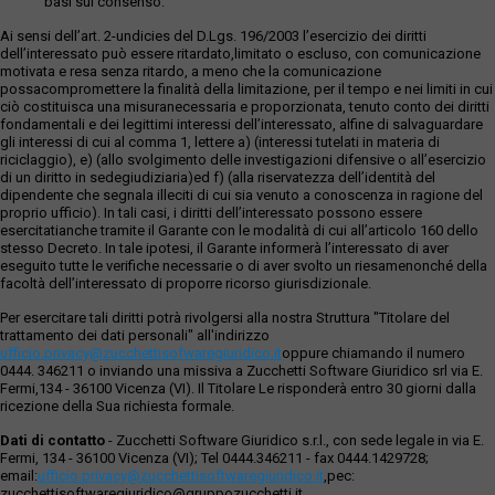
basi sul consenso.
Ai sensi dell’art. 2-undicies del D.Lgs. 196/2003 l’esercizio dei diritti
dell’interessato può essere ritardato,limitato o escluso, con comunicazione
motivata e resa senza ritardo, a meno che la comunicazione
possacompromettere la finalità della limitazione, per il tempo e nei limiti in cui
ciò costituisca una misuranecessaria e proporzionata, tenuto conto dei diritti
fondamentali e dei legittimi interessi dell’interessato, alfine di salvaguardare
gli interessi di cui al comma 1, lettere a) (interessi tutelati in materia di
riciclaggio), e) (allo svolgimento delle investigazioni difensive o all’esercizio
di un diritto in sedegiudiziaria)ed f) (alla riservatezza dell’identità del
dipendente che segnala illeciti di cui sia venuto a conoscenza in ragione del
proprio ufficio). In tali casi, i diritti dell’interessato possono essere
esercitatianche tramite il Garante con le modalità di cui all’articolo 160 dello
stesso Decreto. In tale ipotesi, il Garante informerà l’interessato di aver
eseguito tutte le verifiche necessarie o di aver svolto un riesamenonché della
facoltà dell’interessato di proporre ricorso giurisdizionale.
Per esercitare tali diritti potrà rivolgersi alla nostra Struttura "Titolare del
trattamento dei dati personali" all'indirizzo
ufficio.privacy@zucchettisofwaregiuridico.it
oppure chiamando il numero
0444. 346211 o inviando una missiva a Zucchetti Software Giuridico srl via E.
Fermi,134 - 36100 Vicenza (VI). Il Titolare Le risponderà entro 30 giorni dalla
ricezione della Sua richiesta formale.
Dati di contatto
- Zucchetti Software Giuridico s.r.l., con sede legale in via E.
Fermi, 134 - 36100 Vicenza (VI); Tel 0444.346211 - fax 0444.1429728;
email:
ufficio.privacy@zucchettisoftwaregiuridico.it
,pec:
zucchettisoftwaregiuridico@gruppozucchetti.it