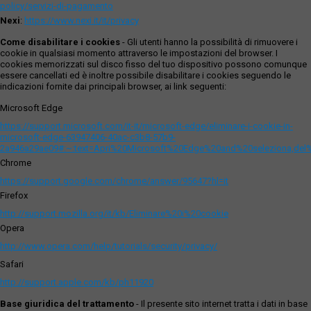
policy/servizi-di-pagamento
Nexi
:
https://www.nexi.it/it/privacy
Come disabilitare i cookies
- Gli utenti hanno la possibilità di rimuovere i
cookie in qualsiasi momento attraverso le impostazioni del browser. I
cookies memorizzati sul disco fisso del tuo dispositivo possono comunque
essere cancellati ed è inoltre possibile disabilitare i cookies seguendo le
indicazioni fornite dai principali browser, ai link seguenti:
Microsoft Edge
https://support.microsoft.com/it-it/microsoft-edge/eliminare-i-cookie-in-
microsoft-edge-63947406-40ac-c3b8-57b9-
2a946a29ae09#:~:text=Apri%20Microsoft%20Edge%20and%20seleziona,del
Chrome
https://support.google.com/chrome/answer/95647?hl=it
Firefox
http://support.mozilla.org/it/kb/Eliminare%20i%20cookie
Opera
http://www.opera.com/help/tutorials/security/privacy/
Safari
http://support.apple.com/kb/ph11920
Base giuridica del trattamento
- Il presente sito internet tratta i dati in base