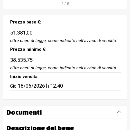
magazzino e disimpegno, con
1
/
8
antibagno e servizio igienico.
Superficie commerciale: mq. 112,00
Prezzo base €:
circa.
51.381,00
oltre oneri di legge, come indicato nell'avviso di vendita.
Prezzo minimo €:
38.535,75
oltre oneri di legge, come indicato nell'avviso di vendita.
Inizio vendita
18/06/2026
h 12:40
Gio
Documenti
Descrizione del bene