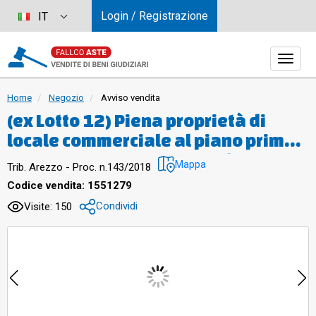
Login / Registrazione
IT
Home
Negozio
Avviso vendita
(ex Lotto 12) Piena proprietà di
locale commerciale al piano primo,
interno 44, facente parte di un
Mappa
Trib. Arezzo - Proc. n.143/2018
immobile destinato ad attività
Codice vendita: 1551279
commerciale/artigianale/servizi
Condividi
Visite: 150
denominato 'Parco Valdichiana',
composto da un vano destinato a
negozio diviso con pareti
attrezzate in attesa, spogliatoio,
zona lavorazione, ripostiglio,