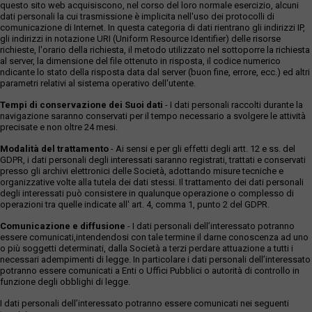
questo sito web acquisiscono, nel corso del loro normale esercizio, alcuni
dati personali la cui trasmissione è implicita nell'uso dei protocolli di
comunicazione di Internet. In questa categoria di dati rientrano gli indirizzi IP,
gli indirizzi in notazione URI (Uniform Resource Identifier) delle risorse
richieste, l'orario della richiesta, il metodo utilizzato nel sottoporre la richiesta
al server, la dimensione del file ottenuto in risposta, il codice numerico
ndicante lo stato della risposta data dal server (buon fine, errore, ecc.) ed altri
parametri relativi al sistema operativo dell'utente.
Tempi di conservazione dei Suoi dati
- I dati personali raccolti durante la
navigazione saranno conservati per il tempo necessario a svolgere le attività
precisate e non oltre 24 mesi.
Modalità del trattamento
- Ai sensi e per gli effetti degli artt. 12 e ss. del
GDPR, i dati personali degli interessati saranno registrati, trattati e conservati
presso gli archivi elettronici delle Società, adottando misure tecniche e
organizzative volte alla tutela dei dati stessi. Il trattamento dei dati personali
degli interessati può consistere in qualunque operazione o complesso di
operazioni tra quelle indicate all' art. 4, comma 1, punto 2 del GDPR.
Comunicazione e diffusione
- I dati personali dell’interessato potranno
essere comunicati,intendendosi con tale termine il darne conoscenza ad uno
o più soggetti determinati, dalla Società a terzi perdare attuazione a tutti i
necessari adempimenti di legge. In particolare i dati personali dell’interessato
potranno essere comunicati a Enti o Uffici Pubblici o autorità di controllo in
funzione degli obblighi di legge.
I dati personali dell’interessato potranno essere comunicati nei seguenti