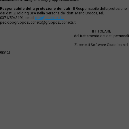
Responsabile della protezione dei dati
- Il Responsabile della protezione
dei dati ZHolding SPA nella persona del dott. Mario Brocca, tel.
0371/5943191, email:
dpo@zucchetti.it
,
pec:dpogruppozucchetti@gruppozucchetti.it
Il TITOLARE
del trattamento dei dati personali
Zucchetti Software Giuridico s.r.l.
REV 02