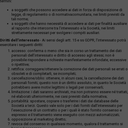
termini:
a soggetti che possono accedere ai dati in forza di disposizione di
legge, di regolamento o di normativacomunitaria, nei limiti previsti da
tali norme;
a soggetti che hanno necessità di accedere ai dati per finalità ausiliare
al rapporto che intercorre tra l’interessato e la Società, nei limiti
strettamente necessari per svolgere i compiti ausiliari.
Diritti dell’interessato
- Ai sensi degli artt. 15 e ss GDPR, l’interessato potrà
esercitare i seguenti diritti:
accesso: conferma o meno che sia in corso un trattamento dei dati
personali dell’interessato e diritto di accesso agli stessi; non è
possibile rispondere a richieste manifestamente infondate, eccessive
o ripetitive;
rettifica: correggere/ottenere la correzione dei dati personali se errati o
obsoleti e di completarli, se incompleti;
cancellazione/oblio: ottenere, in alcuni casi, la cancellazione dei dati
personali forniti; questo non è un diritto assoluto, in quanto le Società
potrebbero avere motivi legittimi o legali per conservarli;
limitazione: i dati saranno archiviati, ma non potranno essere né trattati,
né elaborati ulteriormente, nei casi previsti dalla normativa;
portabilità: spostare, copiare o trasferire i dati dai database delle
Società a terzi. Questo vale solo per i dati forniti dall’interessato per
l’esecuzione di un contratto o per i quali è stato fornito consenso e
espresso e il trattamento viene eseguito con mezzi automatizzati;
opposizione al marketing diretto;
revoca del consenso in qualsiasi momento, qualora il trattamento si