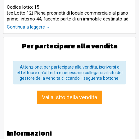
Codice lotto: 15
(ex Lotto 12) Piena proprietà di locale commerciale al piano
primo, interno 44, facente parte di un immobile destinato ad
attività commerciale/artigianale/servizi denominato 'Parco
Continua a leggere
Valdichiana', composto da un vano destinato a negozio
diviso con pareti attrezzate in attesa, spogliatoio, zona
lavorazione, ripostiglio, magazzino e disimpegno, con
Per partecipare alla vendita
antibagno e servizio igienico. Superficie commerciale: mq.
112,00 circa.
Attenzione: per partecipare alla vendita, iscriversi o
effettuare un'offerta è necessario collegarsi al sito del
gestore della vendita cliccando il seguente bottone.
Vai al sito della vendita
Informazioni