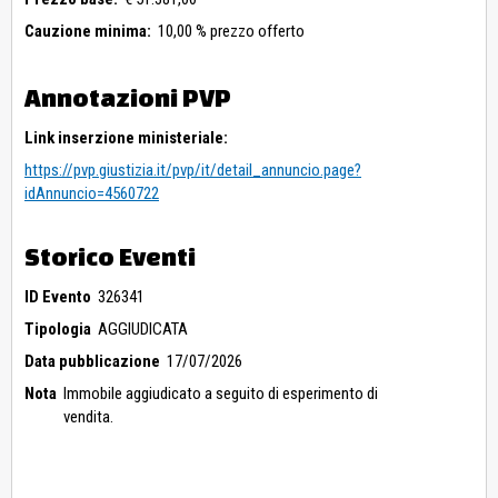
Cauzione minima:
10,00 % prezzo offerto
Annotazioni PVP
Link inserzione ministeriale:
https://pvp.giustizia.it/pvp/it/detail_annuncio.page?
idAnnuncio=4560722
Storico Eventi
ID Evento
326341
Tipologia
AGGIUDICATA
Data pubblicazione
17/07/2026
Nota
Immobile aggiudicato a seguito di esperimento di
vendita.