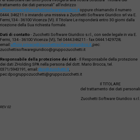
trattamento dei dati personali" all'indirizzo
ufficio.privacy@zucchettisofwaregiuridico.it
oppure chiamando il numero
0444. 346211 o inviando una missiva a Zucchetti Software Giuridico srl via E.
Fermi,134 - 36100 Vicenza (VI). Il Titolare Le risponderà entro 30 giorni dalla
ricezione della Sua richiesta formale.
Dati di contatto
- Zucchetti Software Giuridico s.r.l., con sede legale in via E.
Fermi, 134 - 36100 Vicenza (VI); Tel 0444.346211 - fax 0444.1429728;
email:
ufficio.privacy@zucchettisoftwaregiuridico.it
,pec:
zucchettisoftwaregiuridico@gruppozucchetti.it
Responsabile della protezione dei dati
- Il Responsabile della protezione
dei dati ZHolding SPA nella persona del dott. Mario Brocca, tel.
0371/5943191, email:
dpo@zucchetti.it
,
pec:dpogruppozucchetti@gruppozucchetti.it
Il TITOLARE
del trattamento dei dati personali
Zucchetti Software Giuridico s.r.l.
REV 02