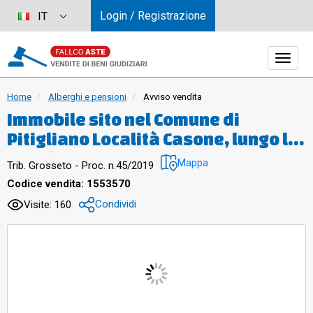
Login / Registrazione
IT
Home
Alberghi e pensioni
Avviso vendita
Immobile sito nel Comune di
Pitigliano Località Casone, lungo la
strada regionale maremmana n.74,
Mappa
Trib. Grosseto - Proc. n.45/2019
censito al Catasto Fabbricati del
Codice vendita: 1553570
Comune di Pitigliano al Foglio 17,
Condividi
Visite: 160
Particella 17, Subalterno 8, Cate-
goria D/2, Rendita Catastale €
12.241,16. Immobili censiti al
Catasto Terreni del Comune di
Pitigliano Loc. Casone al Foglio 17, -