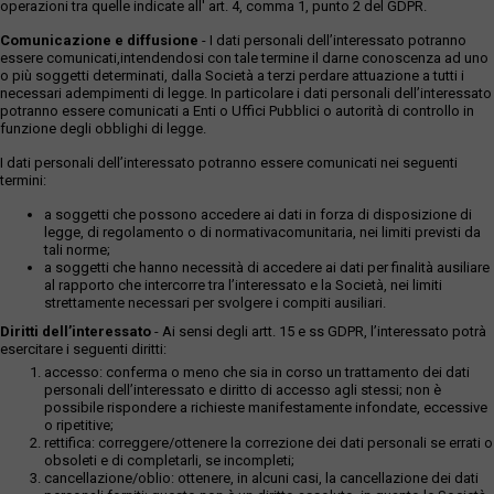
operazioni tra quelle indicate all' art. 4, comma 1, punto 2 del GDPR.
Comunicazione e diffusione
- I dati personali dell’interessato potranno
essere comunicati,intendendosi con tale termine il darne conoscenza ad uno
o più soggetti determinati, dalla Società a terzi perdare attuazione a tutti i
necessari adempimenti di legge. In particolare i dati personali dell’interessato
potranno essere comunicati a Enti o Uffici Pubblici o autorità di controllo in
funzione degli obblighi di legge.
I dati personali dell’interessato potranno essere comunicati nei seguenti
termini:
a soggetti che possono accedere ai dati in forza di disposizione di
legge, di regolamento o di normativacomunitaria, nei limiti previsti da
tali norme;
a soggetti che hanno necessità di accedere ai dati per finalità ausiliare
al rapporto che intercorre tra l’interessato e la Società, nei limiti
strettamente necessari per svolgere i compiti ausiliari.
Diritti dell’interessato
- Ai sensi degli artt. 15 e ss GDPR, l’interessato potrà
esercitare i seguenti diritti:
accesso: conferma o meno che sia in corso un trattamento dei dati
personali dell’interessato e diritto di accesso agli stessi; non è
possibile rispondere a richieste manifestamente infondate, eccessive
o ripetitive;
rettifica: correggere/ottenere la correzione dei dati personali se errati o
obsoleti e di completarli, se incompleti;
cancellazione/oblio: ottenere, in alcuni casi, la cancellazione dei dati