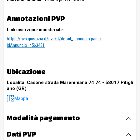
Annotazioni PVP
Link inserzione ministeriale:
https://pvp.giustizia.it/pvp/it/detail_annuncio.page?
idAnnuncio=4563431
Ubicazione
Localita' Casone strada Maremmana 74 74 - 58017 Pitigli
ano (GR)
Mappa
Modalità pagamento
Dati PVP