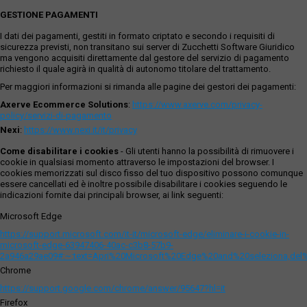
GESTIONE PAGAMENTI
I dati dei pagamenti, gestiti in formato criptato e secondo i requisiti di
sicurezza previsti, non transitano sui server di Zucchetti Software Giuridico
ma vengono acquisiti direttamente dal gestore del servizio di pagamento
richiesto il quale agirà in qualità di autonomo titolare del trattamento.
Per maggiori informazioni si rimanda alle pagine dei gestori dei pagamenti:
Axerve Ecommerce Solutions
:
https://www.axerve.com/privacy-
policy/servizi-di-pagamento
Nexi
:
https://www.nexi.it/it/privacy
Come disabilitare i cookies
- Gli utenti hanno la possibilità di rimuovere i
cookie in qualsiasi momento attraverso le impostazioni del browser. I
cookies memorizzati sul disco fisso del tuo dispositivo possono comunque
essere cancellati ed è inoltre possibile disabilitare i cookies seguendo le
indicazioni fornite dai principali browser, ai link seguenti:
Microsoft Edge
https://support.microsoft.com/it-it/microsoft-edge/eliminare-i-cookie-in-
microsoft-edge-63947406-40ac-c3b8-57b9-
2a946a29ae09#:~:text=Apri%20Microsoft%20Edge%20and%20seleziona,del
Chrome
https://support.google.com/chrome/answer/95647?hl=it
Firefox