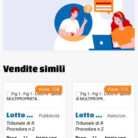
Vendite simili
Visite: 138
Visite: 171
Lotto 6 - quote MULTIPROPRIETA' pari a due Suitè all'interno dell'Hotel Giudecca in Venezia, Corte Ferrando n. 409/C e 409/D per complessive due settimane nel mese di febbraio come da regolamento allegato
Lotto 6 - quote di MULTIPROPRIETA' pari a due Suitè all'interno dell'Hotel Giudecca in Venezia, Corte Ferrando n. 409/C e 409/D. per complessive due settimane nel mese di febbraio come da regolamento allegato
Pubblicità
Asincrona telematica
Tribunale di Roma
Tribunale di Roma
Procedura n.2/2021
Procedura n.2/2021
Prezzo base €:
11.520,00
Inizio vendita:
Prezzo base €:
11.520,00
Inizio vendita: