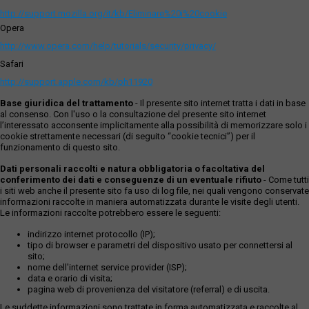
http://support.mozilla.org/it/kb/Eliminare%20i%20cookie
Opera
http://www.opera.com/help/tutorials/security/privacy/
Safari
http://support.apple.com/kb/ph11920
Base giuridica del trattamento
- Il presente sito internet tratta i dati in base
al consenso. Con l'uso o la consultazione del presente sito internet
l’interessato acconsente implicitamente alla possibilità di memorizzare solo i
cookie strettamente necessari (di seguito “cookie tecnici”) per il
funzionamento di questo sito.
Dati personali raccolti e natura obbligatoria o facoltativa del
conferimento dei dati e conseguenze di un eventuale rifiuto
- Come tutti
i siti web anche il presente sito fa uso di log file, nei quali vengono conservate
informazioni raccolte in maniera automatizzata durante le visite degli utenti.
Le informazioni raccolte potrebbero essere le seguenti:
indirizzo internet protocollo (IP);
tipo di browser e parametri del dispositivo usato per connettersi al
sito;
nome dell'internet service provider (ISP);
data e orario di visita;
pagina web di provenienza del visitatore (referral) e di uscita.
Le suddette informazioni sono trattate in forma automatizzata e raccolte al