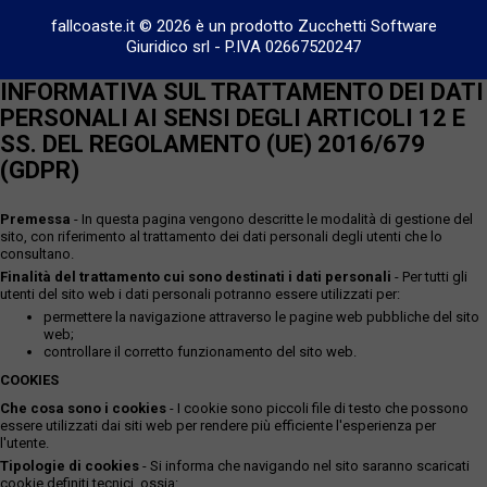
fallcoaste.it © 2026 è un prodotto Zucchetti Software
Giuridico srl
-
P.IVA 02667520247
INFORMATIVA SUL TRATTAMENTO DEI DATI
PERSONALI AI SENSI DEGLI ARTICOLI 12 E
SS. DEL REGOLAMENTO (UE) 2016/679
(GDPR)
Premessa
- In questa pagina vengono descritte le modalità di gestione del
sito, con riferimento al trattamento dei dati personali degli utenti che lo
consultano.
Finalità del trattamento cui sono destinati i dati personali
- Per tutti gli
utenti del sito web i dati personali potranno essere utilizzati per:
permettere la navigazione attraverso le pagine web pubbliche del sito
web;
controllare il corretto funzionamento del sito web.
COOKIES
Che cosa sono i cookies
- I cookie sono piccoli file di testo che possono
essere utilizzati dai siti web per rendere più efficiente l'esperienza per
l'utente.
Tipologie di cookies
- Si informa che navigando nel sito saranno scaricati
cookie definiti tecnici, ossia: