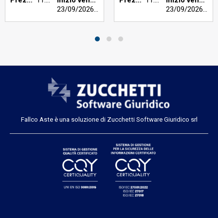
23/09/2026
h 12:00
23/09/2026
h 12
Fallco Aste è una soluzione di Zucchetti Software Giuridico srl