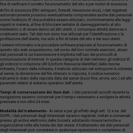
fine di verificare il corretto funzionamento del sito e per motivi di sicurezza.
Ai fini di sicurezza (filtri antispam, firewall, rilevazione virus), i dati registrati
automaticamente possono eventualmente comprendere anche dati personali
come l'indirizzo IP, che potrebbe essere utilizzato, conformemente alle leggi
vigenti in materia, al fine di bloccare tentativi di danneggiamento al sito
medesimo o di recare danno ad altri utenti, o comunque attività dannose o
costituenti reato. Tali dati non sono mai utilizzati per l'identificazione o la
profilazione dell'utente, ma solo a fini di tutela del sito e dei suoi utenti.
I sistemi informatici e le procedure software preposte al funzionamento di
questo sito web acquisiscono, nel corso del loro normale esercizio, alcuni
dati personali la cui trasmissione è implicita nell'uso dei protocolli di
comunicazione di Internet. In questa categoria di dati rientrano gli indirizzi IP,
gli indirizzi in notazione URI (Uniform Resource Identifier) delle risorse
richieste, l'orario della richiesta, il metodo utilizzato nel sottoporre la richiesta
al server, la dimensione del file ottenuto in risposta, il codice numerico
ndicante lo stato della risposta data dal server (buon fine, errore, ecc.) ed altri
parametri relativi al sistema operativo dell'utente.
Tempi di conservazione dei Suoi dati
- I dati personali raccolti durante la
navigazione saranno conservati per il tempo necessario a svolgere le attività
precisate e non oltre 24 mesi.
Modalità del trattamento
- Ai sensi e per gli effetti degli artt. 12 e ss. del
GDPR, i dati personali degli interessati saranno registrati, trattati e conservati
presso gli archivi elettronici delle Società, adottando misure tecniche e
organizzative volte alla tutela dei dati stessi. Il trattamento dei dati personali
degli interessati può consistere in qualunque operazione o complesso di