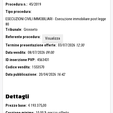
Complessivamente la struttura alberghiera con-siste in un
Procedura n.:
45/2019
totale di 20 camere con 34 posti letto, suddivise
Tipo procedura:
principalmente tra il piano primo e secondo. Le camere
mediamente di 14 mq di superficie utile godono di servizio
ESECUZIONI CIVILI IMMOBILIARI - Esecuzione immobiliare post legge
igienico e terrazzo indipendenti. Al piano terra è presente
80
invece oltre che alla reception, un’ampia sala di
Tribunale:
Grosseto
somministrazione del ristorante, il bar, la cucina, la dispensa
e i servizi igienici sia per i dipendenti che per i clienti
Referente procedura:
Visualizza
dell’albergo.
Termine presentazione offerte:
03/07/2026
12:30
Data vendita:
08/07/2026
09:00
ID inserzione PVP:
4563431
Codice vendita:
1553570
Data pubblicazione:
20/04/2026
16:42
Dettagli
Prezzo base:
€ 193.375,00
Cauzione minima:
10,00 % prezzo offerto