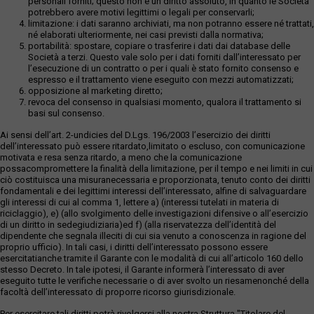
personali forniti; questo non è un diritto assoluto, in quanto le Società
potrebbero avere motivi legittimi o legali per conservarli;
limitazione: i dati saranno archiviati, ma non potranno essere né trattati,
né elaborati ulteriormente, nei casi previsti dalla normativa;
portabilità: spostare, copiare o trasferire i dati dai database delle
Società a terzi. Questo vale solo per i dati forniti dall’interessato per
l’esecuzione di un contratto o per i quali è stato fornito consenso e
espresso e il trattamento viene eseguito con mezzi automatizzati;
opposizione al marketing diretto;
revoca del consenso in qualsiasi momento, qualora il trattamento si
basi sul consenso.
Ai sensi dell’art. 2-undicies del D.Lgs. 196/2003 l’esercizio dei diritti
dell’interessato può essere ritardato,limitato o escluso, con comunicazione
motivata e resa senza ritardo, a meno che la comunicazione
possacompromettere la finalità della limitazione, per il tempo e nei limiti in cui
ciò costituisca una misuranecessaria e proporzionata, tenuto conto dei diritti
fondamentali e dei legittimi interessi dell’interessato, alfine di salvaguardare
gli interessi di cui al comma 1, lettere a) (interessi tutelati in materia di
riciclaggio), e) (allo svolgimento delle investigazioni difensive o all’esercizio
di un diritto in sedegiudiziaria)ed f) (alla riservatezza dell’identità del
dipendente che segnala illeciti di cui sia venuto a conoscenza in ragione del
proprio ufficio). In tali casi, i diritti dell’interessato possono essere
esercitatianche tramite il Garante con le modalità di cui all’articolo 160 dello
stesso Decreto. In tale ipotesi, il Garante informerà l’interessato di aver
eseguito tutte le verifiche necessarie o di aver svolto un riesamenonché della
facoltà dell’interessato di proporre ricorso giurisdizionale.
Per esercitare tali diritti potrà rivolgersi alla nostra Struttura "Titolare del