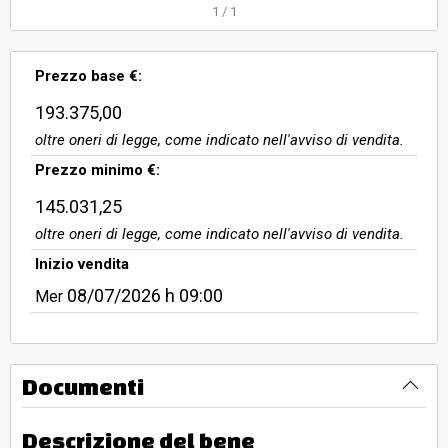
Particella 143, Seminativo arboreo,
1
/
1
Classe 3, Superficie 155 mq, R.D. €
0.48, R.A. € 0.40; - Particella 188,
Prezzo base €:
Seminativo, Classe 3, Superficie
923 mq, R.D. € 2.86, R.A.
193.375,00
oltre oneri di legge, come indicato nell'avviso di vendita.
Prezzo minimo €:
145.031,25
oltre oneri di legge, come indicato nell'avviso di vendita.
Inizio vendita
08/07/2026
h 09:00
Mer
Documenti
Descrizione del bene