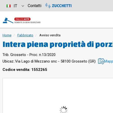
Contatti
IT
Home
Fabbricato
Avviso vendita
Intera piena proprietà di por
destinato a residenza sanitari
Trib. Grosseto - Proc. n.13/2020
posta al piano interrato, terr
Ubicaz.:
Via Lago di Mezzano snc - 58100 Grosseto (GR)
Map
pertinenze esclusive e diritti 
Codice vendita: 1552265
di Mezzano nel Comune di Gros
contesto della via Senese.