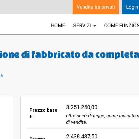
Vendite tra privati
Login
HOME
SERVIZI
COME FUNZIO
zione di fabbricato da complet
a e assistenziale per la terza 
a, primo e secondo, con
pa
sulle parti comuni, sita in via L
seto (GR) posto in prossimità 
3.251.250,00
Prezzo base
oltre oneri di legge, come indicato n
€:
di vendita.
2.438.437,50