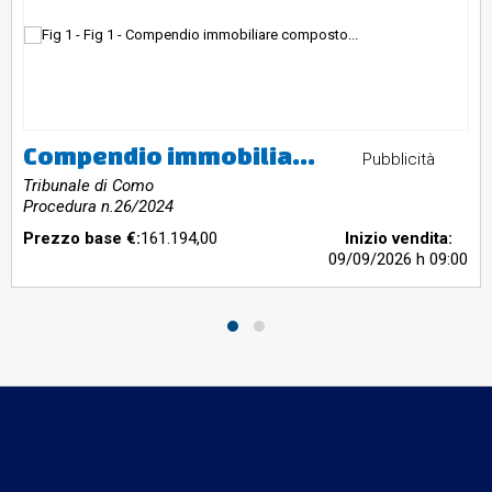
Compendio immobiliare composto da quote di proprietà di immobili residenziali e direzionali, autorimesse e terreni in Albavilla e Orsenigo
Pubblicità
Tribunale di Como
Procedura n.26/2024
Prezzo base €:
161.194,00
Inizio vendita:
09/09/2026
h 09:00