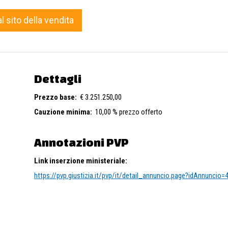
al sito della vendita
Dettagli
Prezzo base:
€ 3.251.250,00
Cauzione minima:
10,00 % prezzo offerto
Annotazioni PVP
Link inserzione ministeriale:
https://pvp.giustizia.it/pvp/it/detail_annuncio.page?idAnnuncio