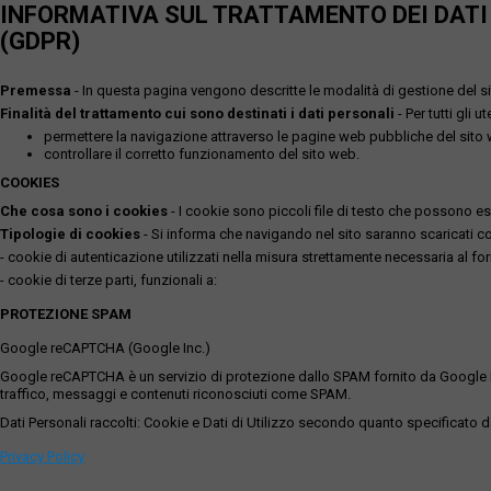
INFORMATIVA SUL TRATTAMENTO DEI DATI P
(GDPR)
Premessa
- In questa pagina vengono descritte le modalità di gestione del sit
Finalità del trattamento cui sono destinati i dati personali
- Per tutti gli 
permettere la navigazione attraverso le pagine web pubbliche del sito
controllare il corretto funzionamento del sito web.
COOKIES
Che cosa sono i cookies
- I cookie sono piccoli file di testo che possono esse
Tipologie di cookies
- Si informa che navigando nel sito saranno scaricati coo
- cookie di autenticazione utilizzati nella misura strettamente necessaria al for
- cookie di terze parti, funzionali a:
PROTEZIONE SPAM
Google reCAPTCHA (Google Inc.)
Google reCAPTCHA è un servizio di protezione dallo SPAM fornito da Google Inc. Q
traffico, messaggi e contenuti riconosciuti come SPAM.
Dati Personali raccolti: Cookie e Dati di Utilizzo secondo quanto specificato da
Privacy Policy