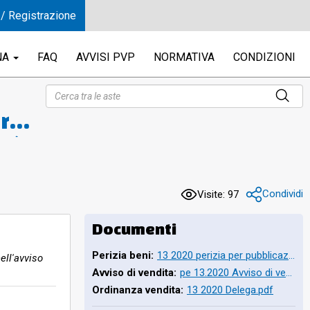
 / Registrazione
NA
FAQ
AVVISI PVP
NORMATIVA
CONDIZIONI
are
età
ago
Condividi
Visite: 97
del
Documenti
Perizia beni:
13 2020 perizia per pubblicazione.pdf
ell'avviso
Avviso di vendita:
pe 13.2020 Avviso di vendita telematica ASINCRONA.pdf
Ordinanza vendita:
13 2020 Delega.pdf