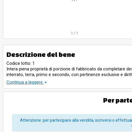
1
/
1
Descrizione del bene
Codice lotto: 1
Intera piena proprietà di porzione di fabbricato da completare des
interrato, terra, primo e secondo, con pertinenze esclusive e diri
posto in prossimità del contesto della via Senese.
Continua a leggere
Per part
Attenzione: per partecipare alla vendita, iscriversi o effettuar