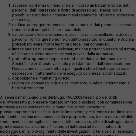
accesso: conferma o meno che sia in corso un trattamento dei dati
personali dell’interessato e diritto di accesso agli stessi; non è
possibile rispondere a richieste manifestamente infondate, eccessive
o ripetitive;
rettifica: correggere/ottenere la correzione dei dati personali se errati o
obsoleti e di completarli, se incompleti;
cancellazione/oblio: ottenere, in alcuni casi, la cancellazione dei dati
personali forniti; questo non è un diritto assoluto, in quanto le Società
potrebbero avere motivi legittimi o legali per conservarli;
limitazione: i dati saranno archiviati, ma non potranno essere né trattati,
né elaborati ulteriormente, nei casi previsti dalla normativa;
portabilità: spostare, copiare o trasferire i dati dai database delle
Società a terzi. Questo vale solo per i dati forniti dall’interessato per
l’esecuzione di un contratto o per i quali è stato fornito consenso e
espresso e il trattamento viene eseguito con mezzi automatizzati;
opposizione al marketing diretto;
revoca del consenso in qualsiasi momento, qualora il trattamento si
basi sul consenso.
Ai sensi dell’art. 2-undicies del D.Lgs. 196/2003 l’esercizio dei diritti
dell’interessato può essere ritardato,limitato o escluso, con comunicazione
motivata e resa senza ritardo, a meno che la comunicazione
possacompromettere la finalità della limitazione, per il tempo e nei limiti in cui
ciò costituisca una misuranecessaria e proporzionata, tenuto conto dei diritti
fondamentali e dei legittimi interessi dell’interessato, alfine di salvaguardare
gli interessi di cui al comma 1, lettere a) (interessi tutelati in materia di
riciclaggio), e) (allo svolgimento delle investigazioni difensive o all’esercizio