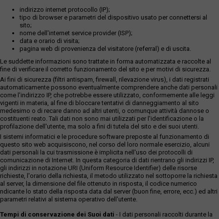
indirizzo internet protocollo (IP);
tipo di browser e parametri del dispositivo usato per connettersi al
sito;
nome dell'internet service provider (ISP);
data e orario di visita;
pagina web di provenienza del visitatore (referral) e di uscita.
Le suddette informazioni sono trattate in forma automatizzata e raccolte al
fine di verificare il corretto funzionamento del sito e per motivi di sicurezza.
Ai fini di sicurezza (filtri antispam, firewall, rilevazione virus), i dati registrati
automaticamente possono eventualmente comprendere anche dati personali
come l'indirizzo IP, che potrebbe essere utilizzato, conformemente alle leggi
vigenti in materia, al fine di bloccare tentativi di danneggiamento al sito
medesimo o di recare danno ad altri utenti, o comunque attività dannose o
costituenti reato. Tali dati non sono mai utilizzati per l'identificazione o la
profilazione dell'utente, ma solo a fini di tutela del sito e dei suoi utenti.
I sistemi informatici e le procedure software preposte al funzionamento di
questo sito web acquisiscono, nel corso del loro normale esercizio, alcuni
dati personali la cui trasmissione è implicita nell'uso dei protocolli di
comunicazione di Internet. In questa categoria di dati rientrano gli indirizzi IP,
gli indirizzi in notazione URI (Uniform Resource Identifier) delle risorse
richieste, l'orario della richiesta, il metodo utilizzato nel sottoporre la richiesta
al server, la dimensione del file ottenuto in risposta, il codice numerico
ndicante lo stato della risposta data dal server (buon fine, errore, ecc.) ed altri
parametri relativi al sistema operativo dell'utente.
Tempi di conservazione dei Suoi dati
- I dati personali raccolti durante la