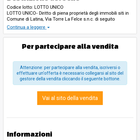
Codice lotto: LOTTO UNICO
LOTTO UNICO- Diritto di piena proprietà degli immobili siti in
Comune di Latina, Via Torre La Felce s.n.c. di seguito
descritti: - due appezzamenti di terreno della estensione
Continua a leggere
complessiva di mq. 47.220 di cui soltanto il primo, di mq.
18.440, ha accesso alla strada comunale Torre La Felce
mentre il secondo, di rimanenti mq. 28.780, è privo di accesso
Per partecipare alla vendita
in quanto si trova oltre il fosso Torre La Felce che, compresi
gli argini e le fasce frangivento ex O.N.C., ha un ampiezza
complessiva di mq. 50. Tale ultima superficie, di fatto
interclusa, è ricompresa nel P.R.G. di Latina con destinazione
Attenzione: per partecipare alla vendita, iscriversi o
a Servizi Generali mentre l’appezzamento con accesso
effettuare un'offerta è necessario collegarsi al sito del
diretto da via Torre La Felce ha destinazione agricola
gestore della vendita cliccando il seguente bottone.
secondo lo stesso P.R.G.Gli immobili sono riportati in Catasto
Terreni del Comune di Latina al foglio 118 particelle:533 di ha
01.84.40 (ettari uno are ottantaquattro e centiare quaranta)
Vai al sito della vendita
reddito dominicale euro 208,56 reddito agrario euro 161,90;
1207 (ex 534) di are 14.18 (are quattordici e centiare diciotto)
reddito dominicale euro 15,09 reddito agrario euro 12,45;
1208 (ex 534) di ha 02.25.42 (ettari due are venticinque e
centiare quarantadue) reddito dominicale euro 239,82 reddito
agrario euro 197,91; 536 di are 30.60 (are trenta e centiare
Informazioni
sessanta) reddito dominicale euro 37,30 reddito agrario euro