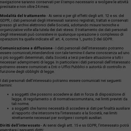
navigazione saranno conservati per il tempo necessario a svolgere le attività
precisate e non oltre 24 mesi.
Modalità del trattamento
- Ai sensi e per gli effetti degli artt. 12 e ss. del
GDPR, i dati personali degli interessati saranno registrati, trattati e conservati
presso gli archivi elettronici delle Società, adottando misure tecniche e
organizzative volte alla tutela dei dati stessi. Il trattamento dei dati personali
degli interessati può consistere in qualunque operazione o complesso di
operazioni tra quelle indicate all' art. 4, comma 1, punto 2 del GDPR.
Comunicazione e diffusione
- I dati personali dell’interessato potranno
essere comunicati,intendendosi con tale termine il darne conoscenza ad uno
o più soggetti determinati, dalla Società a terzi perdare attuazione a tutti i
necessari adempimenti di legge. In particolare i dati personali dell’interessato
potranno essere comunicati a Enti o Uffici Pubblici o autorità di controllo in
funzione degli obblighi di legge.
I dati personali dell’interessato potranno essere comunicati nei seguenti
termini:
a soggetti che possono accedere ai dati in forza di disposizione di
legge, di regolamento o di normativacomunitaria, nei limiti previsti da
tali norme;
a soggetti che hanno necessità di accedere ai dati per finalità ausiliare
al rapporto che intercorre tra l’interessato e la Società, nei limiti
strettamente necessari per svolgere i compiti ausiliari.
Diritti dell’interessato
- Ai sensi degli artt. 15 e ss GDPR, l’interessato potrà
esercitare i seguenti diritti: