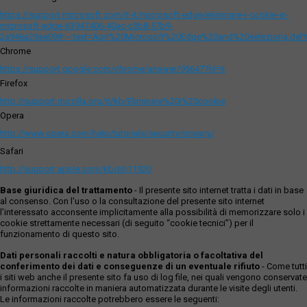
https://support.microsoft.com/it-it/microsoft-edge/eliminare-i-cookie-in-
microsoft-edge-63947406-40ac-c3b8-57b9-
2a946a29ae09#:~:text=Apri%20Microsoft%20Edge%20and%20seleziona,del
Chrome
https://support.google.com/chrome/answer/95647?hl=it
Firefox
http://support.mozilla.org/it/kb/Eliminare%20i%20cookie
Opera
http://www.opera.com/help/tutorials/security/privacy/
Safari
http://support.apple.com/kb/ph11920
Base giuridica del trattamento
- Il presente sito internet tratta i dati in base
al consenso. Con l'uso o la consultazione del presente sito internet
l’interessato acconsente implicitamente alla possibilità di memorizzare solo i
cookie strettamente necessari (di seguito “cookie tecnici”) per il
funzionamento di questo sito.
Dati personali raccolti e natura obbligatoria o facoltativa del
conferimento dei dati e conseguenze di un eventuale rifiuto
- Come tutti
i siti web anche il presente sito fa uso di log file, nei quali vengono conservate
informazioni raccolte in maniera automatizzata durante le visite degli utenti.
Le informazioni raccolte potrebbero essere le seguenti: