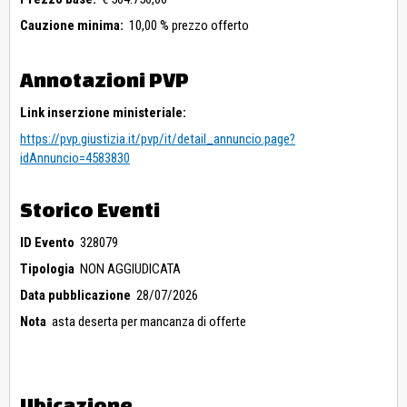
Cauzione minima:
10,00 % prezzo offerto
Annotazioni PVP
Link inserzione ministeriale:
https://pvp.giustizia.it/pvp/it/detail_annuncio.page?
idAnnuncio=4583830
Storico Eventi
ID Evento
328079
Tipologia
NON AGGIUDICATA
Data pubblicazione
28/07/2026
Nota
asta deserta per mancanza di offerte
Ubicazione