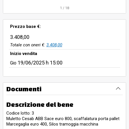
pesatore euro 160, scaffalature
1
/
18
euro 120, bilancia Macchi euro 80,
silos mescolatore euro 80,
Prezzo base €:
tramoggia di carico euro 64,
stoccatore a timone Algecar euro
3.408,00
160, nr 2 transpallet manuale euro
Totale con oneri €:
3.408,00
80
Inizio vendita
19/06/2025
h 15:00
Gio
Documenti
Descrizione del bene
Codice lotto: 3
Muletto Cesab ABB Sace euro 800, scaffalatura porta pallet
Marcegaglia euro 400, Silos tramoggia macchina