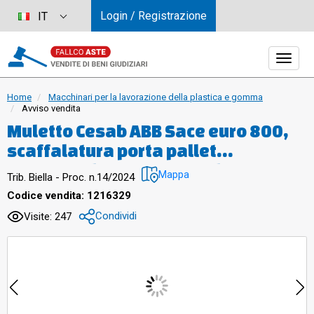
Login / Registrazione
IT
Home
Macchinari per la lavorazione della plastica e gomma
Avviso vendita
Muletto Cesab ABB Sace euro 800,
scaffalatura porta pallet
Marcegaglia euro 400, Silos
Mappa
Trib. Biella - Proc. n.14/2024
tramoggia macchina lavor.plastica
Codice vendita: 1216329
LSH500 euro 240, macchina lav.
Condividi
Visite: 247
Plastica LSH1000 euro 360, Silos
spigolo con tubo scarico euro 280,
sollevatore Algecar euro 200,
mescolatore granuli term
Dongguan euro 280, transplallet