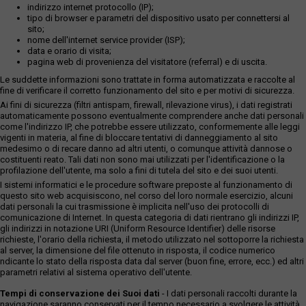
indirizzo internet protocollo (IP);
tipo di browser e parametri del dispositivo usato per connettersi al
sito;
nome dell'internet service provider (ISP);
data e orario di visita;
pagina web di provenienza del visitatore (referral) e di uscita.
Le suddette informazioni sono trattate in forma automatizzata e raccolte al
fine di verificare il corretto funzionamento del sito e per motivi di sicurezza.
Ai fini di sicurezza (filtri antispam, firewall, rilevazione virus), i dati registrati
automaticamente possono eventualmente comprendere anche dati personali
come l'indirizzo IP, che potrebbe essere utilizzato, conformemente alle leggi
vigenti in materia, al fine di bloccare tentativi di danneggiamento al sito
medesimo o di recare danno ad altri utenti, o comunque attività dannose o
costituenti reato. Tali dati non sono mai utilizzati per l'identificazione o la
profilazione dell'utente, ma solo a fini di tutela del sito e dei suoi utenti.
I sistemi informatici e le procedure software preposte al funzionamento di
questo sito web acquisiscono, nel corso del loro normale esercizio, alcuni
dati personali la cui trasmissione è implicita nell'uso dei protocolli di
comunicazione di Internet. In questa categoria di dati rientrano gli indirizzi IP,
gli indirizzi in notazione URI (Uniform Resource Identifier) delle risorse
richieste, l'orario della richiesta, il metodo utilizzato nel sottoporre la richiesta
al server, la dimensione del file ottenuto in risposta, il codice numerico
ndicante lo stato della risposta data dal server (buon fine, errore, ecc.) ed altri
parametri relativi al sistema operativo dell'utente.
Tempi di conservazione dei Suoi dati
- I dati personali raccolti durante la
navigazione saranno conservati per il tempo necessario a svolgere le attività