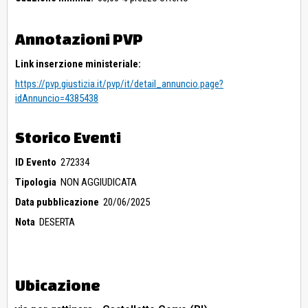
Annotazioni PVP
Link inserzione ministeriale:
https://pvp.giustizia.it/pvp/it/detail_annuncio.page?
idAnnuncio=4385438
Storico Eventi
ID Evento
272334
Tipologia
NON AGGIUDICATA
Data pubblicazione
20/06/2025
Nota
DESERTA
Ubicazione