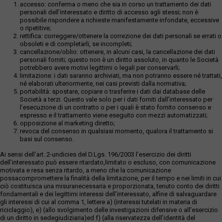
accesso: conferma o meno che sia in corso un trattamento dei dati
personali dell’interessato e diritto di accesso agli stessi; non è
possibile rispondere a richieste manifestamente infondate, eccessive
o ripetitive;
rettifica: correggere/ottenere la correzione dei dati personali se errati o
obsoleti e di completarli, se incompleti;
cancellazione/oblio: ottenere, in alcuni casi, la cancellazione dei dati
personali forniti; questo non è un diritto assoluto, in quanto le Società
potrebbero avere motivi legittimi o legali per conservarli;
limitazione: i dati saranno archiviati, ma non potranno essere né trattati,
né elaborati ulteriormente, nei casi previsti dalla normativa;
portabilità: spostare, copiare o trasferire i dati dai database delle
Società a terzi. Questo vale solo per i dati forniti dall’interessato per
l’esecuzione di un contratto o per i quali è stato fornito consenso e
espresso e il trattamento viene eseguito con mezzi automatizzati;
opposizione al marketing diretto;
revoca del consenso in qualsiasi momento, qualora il trattamento si
basi sul consenso.
Ai sensi dell’art. 2-undicies del D.Lgs. 196/2003 l’esercizio dei diritti
dell’interessato può essere ritardato,limitato o escluso, con comunicazione
motivata e resa senza ritardo, a meno che la comunicazione
possacompromettere la finalità della limitazione, per il tempo e nei limiti in cui
ciò costituisca una misuranecessaria e proporzionata, tenuto conto dei diritti
fondamentali e dei legittimi interessi dell’interessato, alfine di salvaguardare
gli interessi di cui al comma 1, lettere a) (interessi tutelati in materia di
riciclaggio), e) (allo svolgimento delle investigazioni difensive o all’esercizio
di un diritto in sedegiudiziaria)ed f) (alla riservatezza dell’identità del