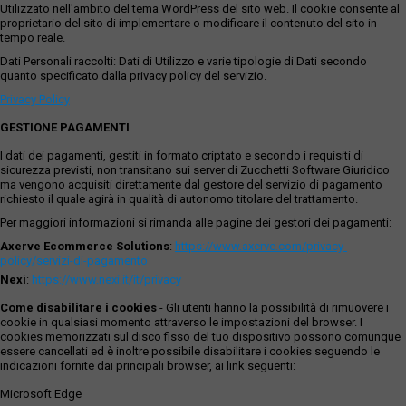
Utilizzato nell'ambito del tema WordPress del sito web. Il cookie consente al
proprietario del sito di implementare o modificare il contenuto del sito in
tempo reale.
Dati Personali raccolti: Dati di Utilizzo e varie tipologie di Dati secondo
quanto specificato dalla privacy policy del servizio.
Privacy Policy
GESTIONE PAGAMENTI
I dati dei pagamenti, gestiti in formato criptato e secondo i requisiti di
sicurezza previsti, non transitano sui server di Zucchetti Software Giuridico
ma vengono acquisiti direttamente dal gestore del servizio di pagamento
richiesto il quale agirà in qualità di autonomo titolare del trattamento.
Per maggiori informazioni si rimanda alle pagine dei gestori dei pagamenti:
Axerve Ecommerce Solutions
:
https://www.axerve.com/privacy-
policy/servizi-di-pagamento
Nexi
:
https://www.nexi.it/it/privacy
Come disabilitare i cookies
- Gli utenti hanno la possibilità di rimuovere i
cookie in qualsiasi momento attraverso le impostazioni del browser. I
cookies memorizzati sul disco fisso del tuo dispositivo possono comunque
essere cancellati ed è inoltre possibile disabilitare i cookies seguendo le
indicazioni fornite dai principali browser, ai link seguenti:
Microsoft Edge