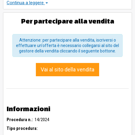
lavor.plastica LSH500 euro 240, macchina lav. Plastica
Continua a leggere
LSH1000 euro 360, Silos spigolo con tubo scarico euro 280,
sollevatore Algecar euro 200, mescolatore granuli term
Dongguan euro 280, transplallet pesatore euro 160,
Per partecipare alla vendita
scaffalature euro 120, bilancia Macchi euro 80, silos
mescolatore euro 80, tramoggia di carico euro 64,
stoccatore a timone Algecar euro 160, nr 2 transpallet
Attenzione: per partecipare alla vendita, iscriversi o
manuale euro 80, pesa Vemi euro 80, computer portatile e
effettuare un'offerta è necessario collegarsi al sito del
telefonino A12 Galaxi euro 24
gestore della vendita cliccando il seguente bottone.
Vai al sito della vendita
Informazioni
Procedura n.:
14/2024
Tipo procedura: