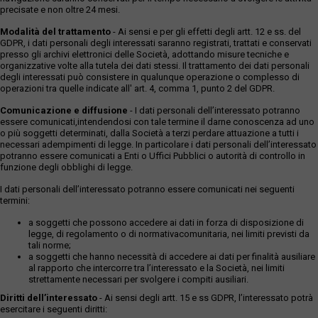
precisate e non oltre 24 mesi.
Modalità del trattamento
- Ai sensi e per gli effetti degli artt. 12 e ss. del
GDPR, i dati personali degli interessati saranno registrati, trattati e conservati
presso gli archivi elettronici delle Società, adottando misure tecniche e
organizzative volte alla tutela dei dati stessi. Il trattamento dei dati personali
degli interessati può consistere in qualunque operazione o complesso di
operazioni tra quelle indicate all' art. 4, comma 1, punto 2 del GDPR.
Comunicazione e diffusione
- I dati personali dell’interessato potranno
essere comunicati,intendendosi con tale termine il darne conoscenza ad uno
o più soggetti determinati, dalla Società a terzi perdare attuazione a tutti i
necessari adempimenti di legge. In particolare i dati personali dell’interessato
potranno essere comunicati a Enti o Uffici Pubblici o autorità di controllo in
funzione degli obblighi di legge.
I dati personali dell’interessato potranno essere comunicati nei seguenti
termini:
a soggetti che possono accedere ai dati in forza di disposizione di
legge, di regolamento o di normativacomunitaria, nei limiti previsti da
tali norme;
a soggetti che hanno necessità di accedere ai dati per finalità ausiliare
al rapporto che intercorre tra l’interessato e la Società, nei limiti
strettamente necessari per svolgere i compiti ausiliari.
Diritti dell’interessato
- Ai sensi degli artt. 15 e ss GDPR, l’interessato potrà
esercitare i seguenti diritti: