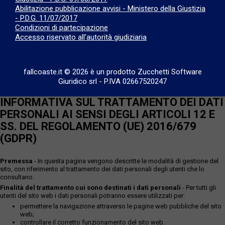
Abilitazione pubblicazione avvisi - Ministero della Giustizia
- P.D.G. 11/07/2017
Condizioni di partecipazione
Accesso riservato all'autorità giudiziaria
fallcoaste.it © 2026 è un prodotto Zucchetti Software
Giuridico srl
-
P.IVA 02667520247
INFORMATIVA SUL TRATTAMENTO DEI DATI
PERSONALI AI SENSI DEGLI ARTICOLI 12 E
SS. DEL REGOLAMENTO (UE) 2016/679
(GDPR)
Premessa
- In questa pagina vengono descritte le modalità di gestione del
sito, con riferimento al trattamento dei dati personali degli utenti che lo
consultano.
Finalità del trattamento cui sono destinati i dati personali
- Per tutti gli
utenti del sito web i dati personali potranno essere utilizzati per:
permettere la navigazione attraverso le pagine web pubbliche del sito
web;
controllare il corretto funzionamento del sito web.