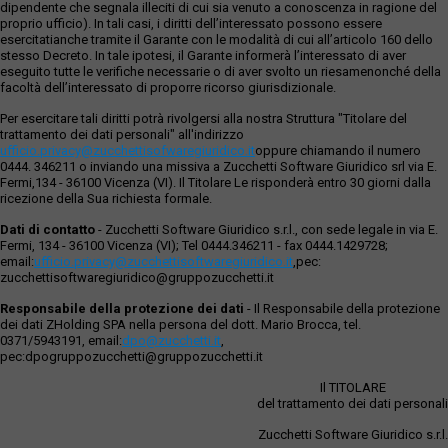
dipendente che segnala illeciti di cui sia venuto a conoscenza in ragione del
proprio ufficio). In tali casi, i diritti dell’interessato possono essere
esercitatianche tramite il Garante con le modalità di cui all’articolo 160 dello
stesso Decreto. In tale ipotesi, il Garante informerà l’interessato di aver
eseguito tutte le verifiche necessarie o di aver svolto un riesamenonché della
facoltà dell’interessato di proporre ricorso giurisdizionale.
Per esercitare tali diritti potrà rivolgersi alla nostra Struttura "Titolare del
trattamento dei dati personali" all'indirizzo
ufficio.privacy@zucchettisofwaregiuridico.it
oppure chiamando il numero
0444. 346211 o inviando una missiva a Zucchetti Software Giuridico srl via E.
Fermi,134 - 36100 Vicenza (VI). Il Titolare Le risponderà entro 30 giorni dalla
ricezione della Sua richiesta formale.
Dati di contatto
- Zucchetti Software Giuridico s.r.l., con sede legale in via E.
Fermi, 134 - 36100 Vicenza (VI); Tel 0444.346211 - fax 0444.1429728;
email:
ufficio.privacy@zucchettisoftwaregiuridico.it
,pec:
zucchettisoftwaregiuridico@gruppozucchetti.it
Responsabile della protezione dei dati
- Il Responsabile della protezione
dei dati ZHolding SPA nella persona del dott. Mario Brocca, tel.
0371/5943191, email:
dpo@zucchetti.it
,
pec:dpogruppozucchetti@gruppozucchetti.it
Il TITOLARE
del trattamento dei dati personali
Zucchetti Software Giuridico s.r.l.