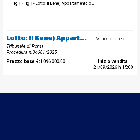
Lotto: II Bene) Appartamento di civile abitazione posto a piano terra della consistenza catastale di n. 2 vani, attualmente adibito a deposito. L’immobile confina su quattro lati con l'immobile censito nel NCEU del Comune di Roma, Foglio 101, particella 545, sub 502, salvo altri. Ha una superficie lorda di mq 64,00 ed è censito nel Catasto Fabbricati del Comune di Roma al Foglio 101, particella 545, sub 504, z.c. 6, cat. A/4, classe 6, consistenza 2 vani, rendita catastale 227,24, p. T. Lo stato conser, III Bene) Rata di terreno della superficie catastale di 8629 mq. L'immobile confina, nel Catasto Terreni, con immobile distinto al Foglio 101, particella 545, immobile al Foglio 101, particella 785, Via del Casale di San Nicola, salvo altri. E’ censito nel Catasto Terreni del Comune di Roma al Foglio 101, particella 351, seminativo, classe 4, are 86 ca 29, r.d. € 56,02, r.a. € 24,51. Si specifica che per tale immobile la particella 351 andrebbe soppressa e poi "fusa" con la particella 545 (e par, Intera proprietà del Centro Sportivo “Le Molette” sito in Roma, località “La Storta”, in Via del Casale di San Nicola nn. 37/39, il quale si compone dei seguenti beni: I Bene) Fabbricato da cielo a terra realizzato su due piani, tra coperto e scoperto di 23.210,00 mq adibito a circolo sportivo. L’edificio principale è così composto: al piano rialzato, da un portico coperto, una sala soci con angolo bar e una zona amministrativa, cucina, anticucina, ripostiglio, saletta, corridoio, sala ristoro,
Asincrona telematica
Tribunale di Roma
Procedura n.34681/2025
Prezzo base €:
1.096.000,00
Inizio vendita:
21/09/2026
h 15:00