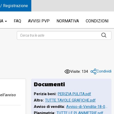
 / Registrazione
NA
FAQ
AVVISI PVP
NORMATIVA
CONDIZIONI
a
1,
Condividi
Visite: 134
,
Documenti
ta
Perizia beni:
PERIZIA PULITA.pdf
ell'avviso
,
Altro:
TUTTE TAVOLE GRAFICHE.pdf
Avviso di vendita:
Avviso-di-Vendita-18-09-2026.pdf
Planimetria:
TUTTE LE PLANIMETRIE.pdf