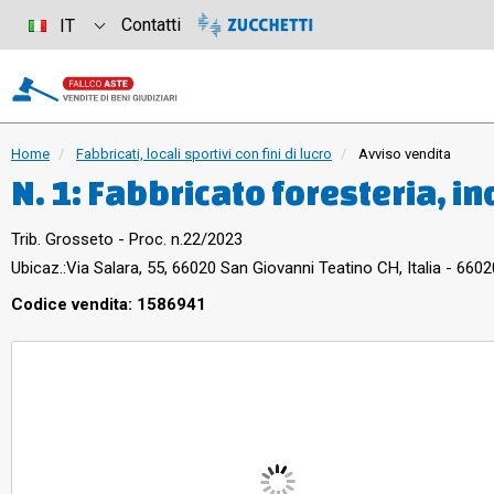
Contatti
IT
Home
Fabbricati, locali sportivi con fini di lucro
Avviso vendita
N. 1: Fabbricato foresteria, in
mappa 3, Particella 258, con 
Trib. Grosseto - Proc. n.22/2023
da definire (deriva dalla part.
Ubicaz.:
Via Salara, 55, 66020 San Giovanni Teatino CH, Italia - 660
consistenza 154 mq., R.C. € 3.
Codice vendita: 1586941
fabbricato foresteria, individ
Particella 258, (in parte), co
da definire deriva dalla part. 
consistenza 154 mq., R.C. € 3.