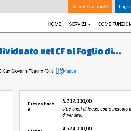
Vendite tra privati
Login
HOME
SERVIZI
COME FUNZIO
dividuato nel CF al Foglio di
categoria, consistenza e rendit
 258 in catasto Cat. C/1, classe 
20 San Giovanni Teatino (CH)
Mappa
070,03)N. 2/A. Parte del
uato nel CF al Foglio di mappa 3
n categoria, consistenza e rendi
6.232.000,00
Prezzo base
oltre oneri di legge, come indicato n
€:
258 in catasto Cat. C/1, classe 1
di vendita.
070,03N. 2/B. Parte del fabbri
4.674.000,00