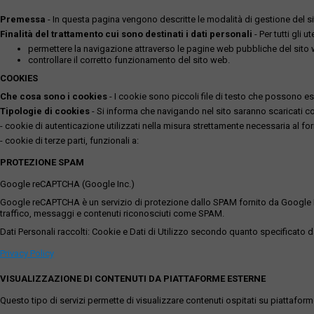
Premessa
- In questa pagina vengono descritte le modalità di gestione del sit
Finalità del trattamento cui sono destinati i dati personali
- Per tutti gli 
permettere la navigazione attraverso le pagine web pubbliche del sito
controllare il corretto funzionamento del sito web.
COOKIES
Che cosa sono i cookies
- I cookie sono piccoli file di testo che possono esse
Tipologie di cookies
- Si informa che navigando nel sito saranno scaricati coo
- cookie di autenticazione utilizzati nella misura strettamente necessaria al for
- cookie di terze parti, funzionali a:
PROTEZIONE SPAM
Google reCAPTCHA (Google Inc.)
Google reCAPTCHA è un servizio di protezione dallo SPAM fornito da Google Inc. Q
traffico, messaggi e contenuti riconosciuti come SPAM.
Dati Personali raccolti: Cookie e Dati di Utilizzo secondo quanto specificato da
Privacy Policy
VISUALIZZAZIONE DI CONTENUTI DA PIATTAFORME ESTERNE
Questo tipo di servizi permette di visualizzare contenuti ospitati su piattafor