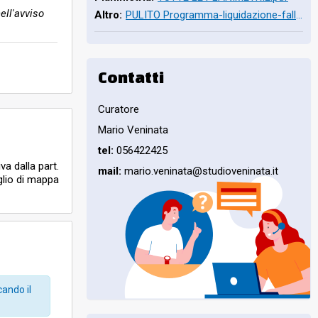
ell'avviso
Altro:
PULITO Programma-liquidazione-fall.-22-2023-Ippodromo-Csalone_Redacted.pdf
Contatti
Curatore
Mario Veninata
tel:
056422425
va dalla part.
mail:
mario.veninata@studioveninata.it
oglio di mappa
stenza 154 mq.,
e), con
 2/C. Parte del
a part. 258 in
, compreso
t. 4140 in
sso,
ni, nel CF al
cando il
ente alle
imo piano del