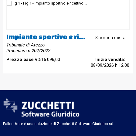
Impianto sportivo e ricettivo in Caprese Michelangelo, costituito da campi da tennis, spogliatoi, scuola, laboratori scientifici, palestra, opificio, albergo, bar e ristorante.
Sincrona mista
Tribunale di Arezzo
Procedura n.202/2022
Prezzo base €:
516.096,00
Inizio vendita:
08/09/2026
h 12:00
Fallco Aste è una soluzione di Zucchetti Software Giuridico srl