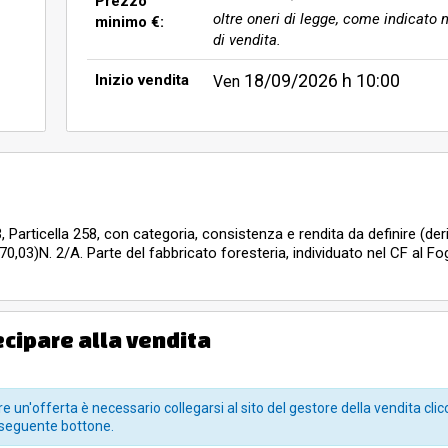
Prezzo
oltre oneri di legge, come indicato n
minimo €:
di vendita.
18/09/2026
h 10:00
Inizio vendita
Ven
, Particella 258, con categoria, consistenza e rendita da definire (deri
70,03)N. 2/A. Parte del fabbricato foresteria, individuato nel CF al F
da definire deriva dalla part. 258 in catasto Cat. C/1, classe 1, consi
eria, individuato nel CF al Foglio di mappa 3, Particella 258, (in part
 in catasto Cat. C/1, classe 1, consistenza 154 mq., R.C. € 3.070,03N.
icella 258, con categoria, consistenza e rendita da definire deriva dall
ecipare alla vendita
. 3/A. Discoteca all'aperto con relative aree e sovrastanti strutture
a 4140 con categoria, consistenza e rendita da definire deriva dalla par
a sportiva, con le relative aree esterne pertinenziali e strada di acce
te a parte dei bagni del fabbricato servizi, oltre l'USO dei beni comu
e un'offerta è necessario collegarsi al sito del gestore della vendita clic
é Particella 4288N. 4/A. Porzione del piano terra del fabbricato adiac
seguente bottone.
rticella 4290, Sub 1, Cat. D/8, R.C. € 19.000,00N. 4/B. Porzione del pr