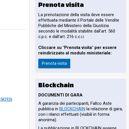
Prenota visita
sistenza vani
 con copertura
La prenotazione della visita deve essere
00,00, come
effettuata mediante il Portale delle Vendite
 (stalle) nel
Pubbliche del Ministero della Giustizia
omprende
secondo le modalità stabilite dall'art. 560
erne alla
c.p.c. e dall'art. 216 c.c.i.i.
sì:N. 5/B
 7, Cat. D/8,
Cliccare su "Prenota visita" per essere
al Foglio di
reindirizzato al modulo ministeriale:
to nel CF al
92, Cat. D/8,
Prenota visita
di mappa 3,
liare oggetto
izia
Blockchain
DOCUMENTI DI GARA
=4582926
A garanzia dei partecipanti, Fallco Aste
pubblica in
BLOCKCHAIN
la relazione di gara,
con i rilanci effettuati (visibili in forma
anonima).
La pubblicazione in BLOCKCHAIN avviene