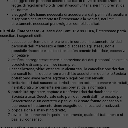
a soggetti che possono accedere ai dati in forza di disposizione di
legge, di regolamento o di normativacomunitaria, nei limiti previsti da
tali norme;
a soggetti che hanno necessità di accedere ai dati per finalità ausiliare
al rapporto che intercorre tra l’interessato e la Società, nei limiti
strettamente necessari per svolgere i compiti ausiliari.
Diritti dell’interessato
- Ai sensi degli artt. 15 e ss GDPR, l’interessato potrà
esercitare i seguenti diritti:
accesso: conferma o meno che sia in corso un trattamento dei dati
personali dell’interessato e diritto di accesso agli stessi; non è
possibile rispondere a richieste manifestamente infondate, eccessive
o ripetitive;
rettifica: correggere/ottenere la correzione dei dati personali se errati o
obsoleti e di completarli, se incompleti;
cancellazione/oblio: ottenere, in alcuni casi, la cancellazione dei dati
personali forniti; questo non è un diritto assoluto, in quanto le Società
potrebbero avere motivi legittimi o legali per conservarli;
limitazione: i dati saranno archiviati, ma non potranno essere né trattati,
né elaborati ulteriormente, nei casi previsti dalla normativa;
portabilità: spostare, copiare o trasferire i dati dai database delle
Società a terzi. Questo vale solo per i dati forniti dall’interessato per
l’esecuzione di un contratto o per i quali è stato fornito consenso e
espresso e il trattamento viene eseguito con mezzi automatizzati;
opposizione al marketing diretto;
revoca del consenso in qualsiasi momento, qualora il trattamento si
basi sul consenso.