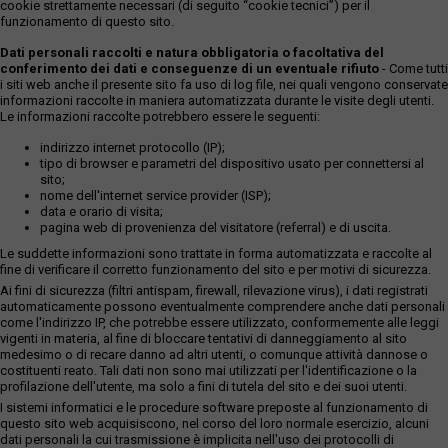
cookie strettamente necessari (di seguito “cookie tecnici”) per il
funzionamento di questo sito.
Dati personali raccolti e natura obbligatoria o facoltativa del
conferimento dei dati e conseguenze di un eventuale rifiuto
- Come tutti
i siti web anche il presente sito fa uso di log file, nei quali vengono conservate
informazioni raccolte in maniera automatizzata durante le visite degli utenti.
Le informazioni raccolte potrebbero essere le seguenti:
indirizzo internet protocollo (IP);
tipo di browser e parametri del dispositivo usato per connettersi al
sito;
nome dell'internet service provider (ISP);
data e orario di visita;
pagina web di provenienza del visitatore (referral) e di uscita.
Le suddette informazioni sono trattate in forma automatizzata e raccolte al
fine di verificare il corretto funzionamento del sito e per motivi di sicurezza.
Ai fini di sicurezza (filtri antispam, firewall, rilevazione virus), i dati registrati
automaticamente possono eventualmente comprendere anche dati personali
come l'indirizzo IP, che potrebbe essere utilizzato, conformemente alle leggi
vigenti in materia, al fine di bloccare tentativi di danneggiamento al sito
medesimo o di recare danno ad altri utenti, o comunque attività dannose o
costituenti reato. Tali dati non sono mai utilizzati per l'identificazione o la
profilazione dell'utente, ma solo a fini di tutela del sito e dei suoi utenti.
I sistemi informatici e le procedure software preposte al funzionamento di
questo sito web acquisiscono, nel corso del loro normale esercizio, alcuni
dati personali la cui trasmissione è implicita nell'uso dei protocolli di