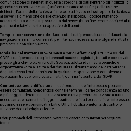
comunicazione di Internet. In questa categoria di dati rientrano gli indirizzi IP,
gli indirizzi in notazione URI (Uniform Resource Identifier) delle risorse
richieste, l'orario della richiesta, il metodo utilizzato nel sottoporre la richiesta
al server, la dimensione del file ottenuto in risposta, il codice numerico
ndicante lo stato della risposta data dal server (buon fine, errore, ecc.) ed altri
parametri relativi al sistema operativo dell'utente.
Tempi di conservazione dei Suoi dati
- I dati personali raccolti durante la
navigazione saranno conservati per il tempo necessario a svolgere le attività
precisate e non oltre 24 mesi.
Modalità del trattamento
- Ai sensi e per gli effetti degli artt. 12 e ss. del
GDPR, i dati personali degli interessati saranno registrati, trattati e conservati
presso gli archivi elettronici delle Società, adottando misure tecniche e
organizzative volte alla tutela dei dati stessi. Il trattamento dei dati personali
degli interessati può consistere in qualunque operazione o complesso di
operazioni tra quelle indicate all' art. 4, comma 1, punto 2 del GDPR.
Comunicazione e diffusione
- I dati personali dell’interessato potranno
essere comunicati,intendendosi con tale termine il darne conoscenza ad uno
o più soggetti determinati, dalla Società a terzi perdare attuazione a tutti i
necessari adempimenti di legge. In particolare i dati personali dell’interessato
potranno essere comunicati a Enti o Uffici Pubblici o autorità di controllo in
funzione degli obblighi di legge.
I dati personali dell’interessato potranno essere comunicati nei seguenti
termini: