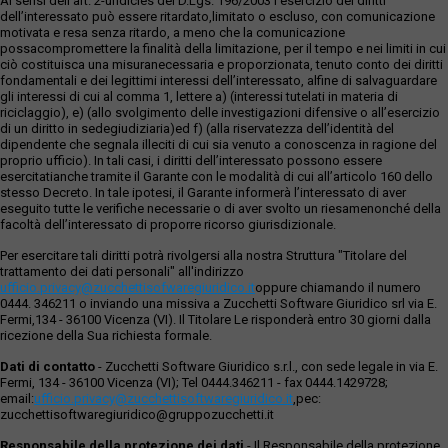
Ai sensi dell’art. 2-undicies del D.Lgs. 196/2003 l’esercizio dei diritti
dell’interessato può essere ritardato,limitato o escluso, con comunicazione
motivata e resa senza ritardo, a meno che la comunicazione
possacompromettere la finalità della limitazione, per il tempo e nei limiti in cui
ciò costituisca una misuranecessaria e proporzionata, tenuto conto dei diritti
fondamentali e dei legittimi interessi dell’interessato, alfine di salvaguardare
gli interessi di cui al comma 1, lettere a) (interessi tutelati in materia di
riciclaggio), e) (allo svolgimento delle investigazioni difensive o all’esercizio
di un diritto in sedegiudiziaria)ed f) (alla riservatezza dell’identità del
dipendente che segnala illeciti di cui sia venuto a conoscenza in ragione del
proprio ufficio). In tali casi, i diritti dell’interessato possono essere
esercitatianche tramite il Garante con le modalità di cui all’articolo 160 dello
stesso Decreto. In tale ipotesi, il Garante informerà l’interessato di aver
eseguito tutte le verifiche necessarie o di aver svolto un riesamenonché della
facoltà dell’interessato di proporre ricorso giurisdizionale.
Per esercitare tali diritti potrà rivolgersi alla nostra Struttura "Titolare del
trattamento dei dati personali" all'indirizzo
ufficio.privacy@zucchettisofwaregiuridico.it
oppure chiamando il numero
0444. 346211 o inviando una missiva a Zucchetti Software Giuridico srl via E.
Fermi,134 - 36100 Vicenza (VI). Il Titolare Le risponderà entro 30 giorni dalla
ricezione della Sua richiesta formale.
Dati di contatto
- Zucchetti Software Giuridico s.r.l., con sede legale in via E.
Fermi, 134 - 36100 Vicenza (VI); Tel 0444.346211 - fax 0444.1429728;
email:
ufficio.privacy@zucchettisoftwaregiuridico.it
,pec:
zucchettisoftwaregiuridico@gruppozucchetti.it
Responsabile della protezione dei dati
- Il Responsabile della protezione