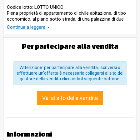
Codice lotto: LOTTO UNICO
Piena proprietà di appartamento di civile abitazione, di tipo
economico, al piano sotto strada, di una palazzina di due
piani complessivi. Consistenza 5 vani, Superficie Catastale
Continua a leggere
105 mq.
Per partecipare alla vendita
Attenzione: per partecipare alla vendita, iscriversi o
effettuare un'offerta è necessario collegarsi al sito del
gestore della vendita cliccando il seguente bottone.
Vai al sito della vendita
Informazioni