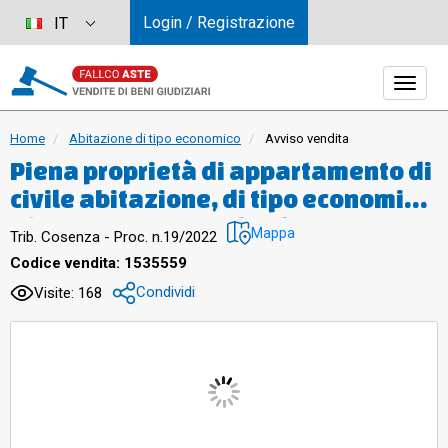
Login / Registrazione
IT
Home
Abitazione di tipo economico
Avviso vendita
Piena proprietà di appartamento di
civile abitazione, di tipo economico,
al piano sotto strada, di una
Mappa
Trib. Cosenza - Proc. n.19/2022
palazzina di due piani complessivi.
Codice vendita: 1535559
Consistenza 5 vani, Superficie
Condividi
Visite: 168
Catastale 105 mq.