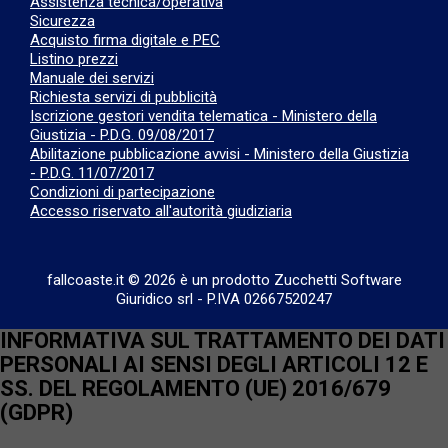
Assistenza tecnica/operativa
Sicurezza
Acquisto firma digitale e PEC
Listino prezzi
Manuale dei servizi
Richiesta servizi di pubblicità
Iscrizione gestori vendita telematica - Ministero della
Giustizia - P.D.G. 09/08/2017
Abilitazione pubblicazione avvisi - Ministero della Giustizia
- P.D.G. 11/07/2017
Condizioni di partecipazione
Accesso riservato all'autorità giudiziaria
fallcoaste.it © 2026 è un prodotto Zucchetti Software
Giuridico srl
-
P.IVA 02667520247
INFORMATIVA SUL TRATTAMENTO DEI DATI
PERSONALI AI SENSI DEGLI ARTICOLI 12 E
SS. DEL REGOLAMENTO (UE) 2016/679
(GDPR)