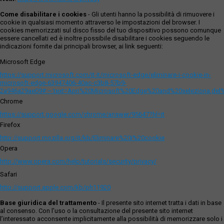
Come disabilitare i cookies
- Gli utenti hanno la possibilità di rimuovere i
cookie in qualsiasi momento attraverso le impostazioni del browser. I
cookies memorizzati sul disco fisso del tuo dispositivo possono comunque
essere cancellati ed è inoltre possibile disabilitare i cookies seguendo le
indicazioni fornite dai principali browser, ai link seguenti:
Microsoft Edge
https://support.microsoft.com/it-it/microsoft-edge/eliminare-i-cookie-in-
microsoft-edge-63947406-40ac-c3b8-57b9-
2a946a29ae09#:~:text=Apri%20Microsoft%20Edge%20and%20seleziona,del
Chrome
https://support.google.com/chrome/answer/95647?hl=it
Firefox
http://support.mozilla.org/it/kb/Eliminare%20i%20cookie
Opera
http://www.opera.com/help/tutorials/security/privacy/
Safari
http://support.apple.com/kb/ph11920
Base giuridica del trattamento
- Il presente sito internet tratta i dati in base
al consenso. Con l'uso o la consultazione del presente sito internet
l’interessato acconsente implicitamente alla possibilità di memorizzare solo i