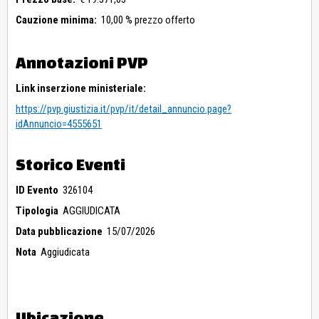
Cauzione minima:
10,00 % prezzo offerto
Annotazioni PVP
Link inserzione ministeriale:
https://pvp.giustizia.it/pvp/it/detail_annuncio.page?
idAnnuncio=4555651
Storico Eventi
ID Evento
326104
Tipologia
AGGIUDICATA
Data pubblicazione
15/07/2026
Nota
Aggiudicata
Ubicazione