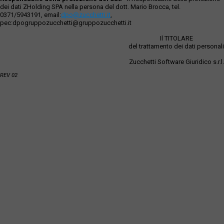
dei dati ZHolding SPA nella persona del dott. Mario Brocca, tel.
0371/5943191, email:
dpo@zucchetti.it
,
pec:dpogruppozucchetti@gruppozucchetti.it
Il TITOLARE
del trattamento dei dati personali
Zucchetti Software Giuridico s.r.l.
REV 02