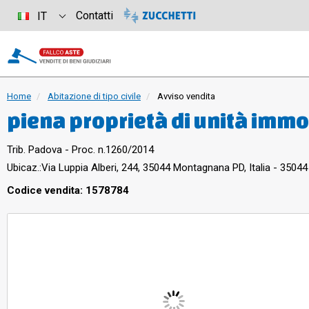
Contatti
IT
Home
Abitazione di tipo civile
Avviso vendita
piena proprietà di unità immob
bifamiliare sito in Comune di
Trib. Padova - Proc. n.1260/2014
Alberi n. 244, e precisamente
Ubicaz.:
Via Luppia Alberi, 244, 35044 Montagnana PD, Italia - 350
primo; garage al piano terra 
Codice vendita: 1578784
complessiva di mq. 214