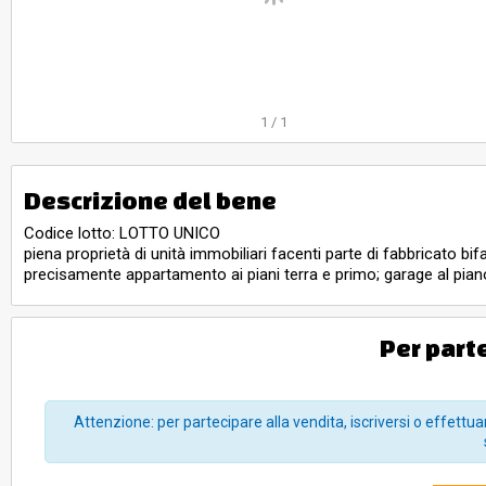
1
/
1
Descrizione del bene
Codice lotto: LOTTO UNICO
piena proprietà di unità immobiliari facenti parte di fabbricato bi
precisamente appartamento ai piani terra e primo; garage al pia
Per part
Attenzione: per partecipare alla vendita, iscriversi o effettuar