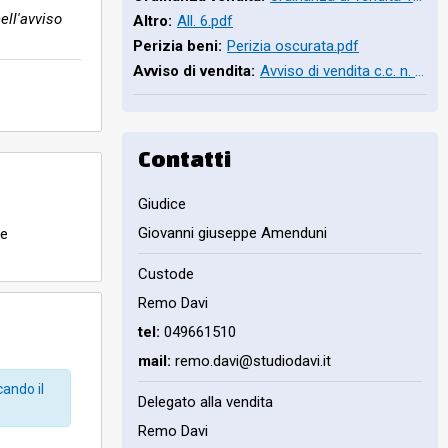
ell'avviso
Altro:
All. 6.pdf
Perizia beni:
Perizia oscurata.pdf
Avviso di vendita:
Avviso di vendita c.c. n. 1260_2014 16.7.2026.pdf
Contatti
Giudice
Giovanni giuseppe Amenduni
 e
Custode
Remo Davi
tel:
049661510
mail:
remo.davi@studiodavi.it
cando il
Delegato alla vendita
Remo Davi