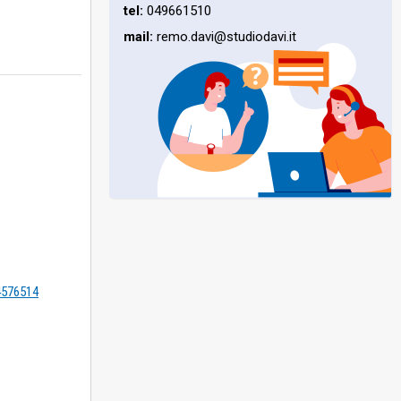
tel:
049661510
mail:
remo.davi@studiodavi.it
=4576514