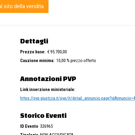
al sito della vendita
Dettagli
Prezzo base:
€ 95.700,00
Cauzione minima:
10,00 % prezzo offerto
Annotazioni PVP
Link inserzione ministeriale:
https://pvp.giustizia.it/pvp/it/detail_annuncio.page?idAnnuncio
Storico Eventi
ID Evento
326965
Tipologia
NON AGGIUDICATA