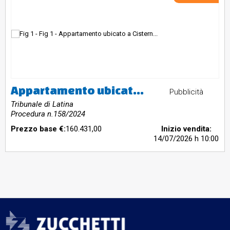
Appartamento ubicato a Cisterna di Latina (LT) - via Isolabella 39, piano T. a destinazione residenziale ubicata al piano terra di un fabbricato composto da 2 piani fuori terra. Si accede tramite cancello carrabile posto sulla via Isolabella al civico n.39. Identificato al catasto Fabbricati - Fg. 117, Part. 23, Sub. 6, Zc. 1, Categoria A2, Graffato sub7 corte esclusiva. L'immobile viene posto in vendita per il diritto di Proprietà (1/1).
Pubblicità
Tribunale di Latina
Procedura n.158/2024
Prezzo base €:
160.431,00
Inizio vendita:
14/07/2026
h 10:00