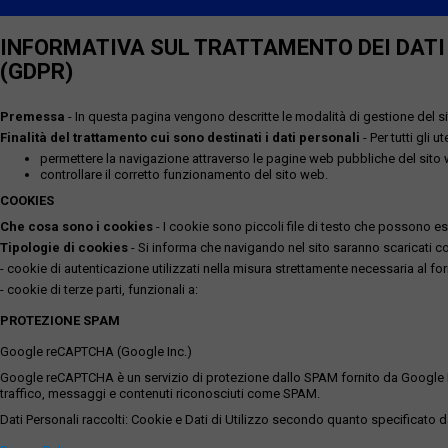
INFORMATIVA SUL TRATTAMENTO DEI DATI P
(GDPR)
Premessa
- In questa pagina vengono descritte le modalità di gestione del sit
Finalità del trattamento cui sono destinati i dati personali
- Per tutti gli 
permettere la navigazione attraverso le pagine web pubbliche del sito
controllare il corretto funzionamento del sito web.
COOKIES
Che cosa sono i cookies
- I cookie sono piccoli file di testo che possono esse
Tipologie di cookies
- Si informa che navigando nel sito saranno scaricati coo
- cookie di autenticazione utilizzati nella misura strettamente necessaria al for
- cookie di terze parti, funzionali a:
PROTEZIONE SPAM
Google reCAPTCHA (Google Inc.)
Google reCAPTCHA è un servizio di protezione dallo SPAM fornito da Google Inc. Q
traffico, messaggi e contenuti riconosciuti come SPAM.
Dati Personali raccolti: Cookie e Dati di Utilizzo secondo quanto specificato da