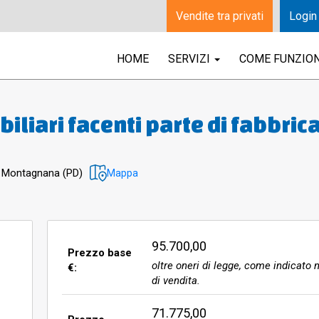
Vendite tra privati
Login
HOME
SERVIZI
COME FUNZIO
iliari facenti parte di fabbric
 Montagnana (PD), Via Luppia
 appartamento ai piani terra e
44 Montagnana (PD)
Mappa
per una superficie commerciale
95.700,00
Prezzo base
oltre oneri di legge, come indicato n
€:
di vendita.
71.775,00