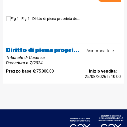
Diritto di piena proprietà dell’immobile sito a Cosenza, in Viale dellaRepubblica, nr. 140g e 140f, riportato nel catasto fabbricati del Comunedi Cosenza al fg. 12 sub 48 (ex).Valore Stimato € 75.000,00
Asincrona telematica
Tribunale di Cosenza
Procedura n.7/2024
Prezzo base €:
75.000,00
Inizio vendita:
25/08/2026
h 10:00