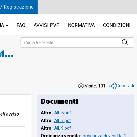
 / Registrazione
NA
FAQ
AVVISI PVP
NORMATIVA
CONDIZIONI
ato
Condividi
Visite: 131
Documenti
Altro:
All. 5.pdf
ell'avviso
Altro:
All. 7.pdf
Altro:
All. 9.pdf
Ordinanza vendita:
ordinanza di vendita 18.10.2023.pdf