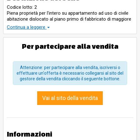
Codice lotto: 2
Piena proprietà per l'intero su appartamento ad uso di civile
abitazione dislocato al piano primo di fabbricato di maggiore
consistenza ('Palazzo Ricasoli') decretato di interesse
Continua a leggere
storico artistico.
Per partecipare alla vendita
Attenzione: per partecipare alla vendita, iscriversi o
effettuare un'offerta è necessario collegarsi al sito del
gestore della vendita cliccando il seguente bottone.
Vai al sito della vendita
Informazioni