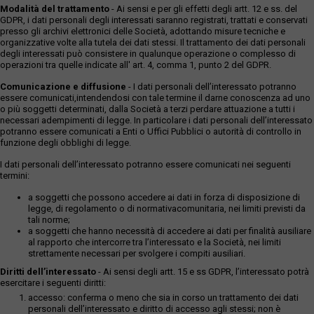
Modalità del trattamento
- Ai sensi e per gli effetti degli artt. 12 e ss. del
GDPR, i dati personali degli interessati saranno registrati, trattati e conservati
presso gli archivi elettronici delle Società, adottando misure tecniche e
organizzative volte alla tutela dei dati stessi. Il trattamento dei dati personali
degli interessati può consistere in qualunque operazione o complesso di
operazioni tra quelle indicate all' art. 4, comma 1, punto 2 del GDPR.
Comunicazione e diffusione
- I dati personali dell’interessato potranno
essere comunicati,intendendosi con tale termine il darne conoscenza ad uno
o più soggetti determinati, dalla Società a terzi perdare attuazione a tutti i
necessari adempimenti di legge. In particolare i dati personali dell’interessato
potranno essere comunicati a Enti o Uffici Pubblici o autorità di controllo in
funzione degli obblighi di legge.
I dati personali dell’interessato potranno essere comunicati nei seguenti
termini:
a soggetti che possono accedere ai dati in forza di disposizione di
legge, di regolamento o di normativacomunitaria, nei limiti previsti da
tali norme;
a soggetti che hanno necessità di accedere ai dati per finalità ausiliare
al rapporto che intercorre tra l’interessato e la Società, nei limiti
strettamente necessari per svolgere i compiti ausiliari.
Diritti dell’interessato
- Ai sensi degli artt. 15 e ss GDPR, l’interessato potrà
esercitare i seguenti diritti:
accesso: conferma o meno che sia in corso un trattamento dei dati
personali dell’interessato e diritto di accesso agli stessi; non è