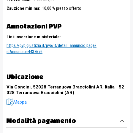
Cauzione minima:
10,00 % prezzo offerto
Annotazioni PVP
Link inserzione ministeriale:
https://pvp.giustizia.it/pvp/it/detail_annuncio.page?
idAnnuncio=4437676
Ubicazione
Via Concini, 52028 Terranuova Bracciolini AR, Italia - 52
028 Terranuova Bracciolini (AR)
Mappa
Modalità pagamento