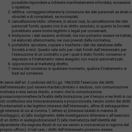
possibile rispondere a richieste manifestamente infondate, eccessive
o ripetitive;
rettifica: correggere/ottenere la correzione dei dati personali se errati o
obsoleti e di completarli, se incompleti;
cancellazione/oblio: ottenere, in alcuni casi, la cancellazione dei dati
personali forniti; questo non è un diritto assoluto, in quanto le Società
potrebbero avere motivi legittimi o legali per conservarli;
limitazione: i dati saranno archiviati, ma non potranno essere né trattati,
né elaborati ulteriormente, nei casi previsti dalla normativa;
portabilità: spostare, copiare o trasferire i dati dai database delle
Società a terzi. Questo vale solo per i dati forniti dall’interessato per
l’esecuzione di un contratto o per i quali è stato fornito consenso e
espresso e il trattamento viene eseguito con mezzi automatizzati;
opposizione al marketing diretto;
revoca del consenso in qualsiasi momento, qualora il trattamento si
basi sul consenso.
Ai sensi dell’art. 2-undicies del D.Lgs. 196/2003 l’esercizio dei diritti
dell’interessato può essere ritardato,limitato o escluso, con comunicazione
motivata e resa senza ritardo, a meno che la comunicazione
possacompromettere la finalità della limitazione, per il tempo e nei limiti in cui
ciò costituisca una misuranecessaria e proporzionata, tenuto conto dei diritti
fondamentali e dei legittimi interessi dell’interessato, alfine di salvaguardare
gli interessi di cui al comma 1, lettere a) (interessi tutelati in materia di
riciclaggio), e) (allo svolgimento delle investigazioni difensive o all’esercizio
di un diritto in sedegiudiziaria)ed f) (alla riservatezza dell’identità del
dipendente che segnala illeciti di cui sia venuto a conoscenza in ragione del
proprio ufficio). In tali casi, i diritti dell’interessato possono essere