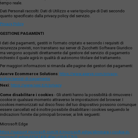
tempo reale.
Dati Personali raccolti: Dati di Utilizzo e varie tipologie di Dati secondo
quanto specificato dalla privacy policy del servizio.
Privacy Policy
GESTIONE PAGAMENTI
I dati dei pagamenti, gestiti in formato criptato e secondo i requisiti di
sicurezza previsti, non transitano sui server di Zucchetti Software Giuridico
ma vengono acquisiti direttamente dal gestore del servizio di pagamento
richiesto il quale agirà in qualità di autonomo titolare del trattamento.
Per maggiori informazioni si rimanda alle pagine dei gestori dei pagamenti:
Axerve Ecommerce Solutions
:
https://www.axerve.com/privacy-
policy/servizi-di-pagamento
Nexi
:
https://www.nexi.it/it/privacy
Come disabilitare i cookies
- Gli utenti hanno la possibilità di rimuovere i
cookie in qualsiasi momento attraverso le impostazioni del browser. I
cookies memorizzati sul disco fisso del tuo dispositivo possono comunque
essere cancellati ed è inoltre possibile disabilitare i cookies seguendo le
indicazioni fornite dai principali browser, ai link seguenti:
Microsoft Edge
https://support.microsoft.com/it-it/microsoft-edge/eliminare-i-cookie-in-
microsoft-edge-63947406-40ac-c3b8-57b9-