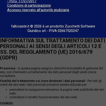
- P.D.G. 11/07/2017
Condizioni di partecipazione
Accesso riservato all'autorità giudiziaria
fallcoaste.it © 2026 è un prodotto Zucchetti Software
Giuridico srl
-
P.IVA 02667520247
INFORMATIVA SUL TRATTAMENTO DEI DATI
PERSONALI AI SENSI DEGLI ARTICOLI 12 E
SS. DEL REGOLAMENTO (UE) 2016/679
(GDPR)
Premessa
- In questa pagina vengono descritte le modalità di gestione del
sito, con riferimento al trattamento dei dati personali degli utenti che lo
consultano.
Finalità del trattamento cui sono destinati i dati personali
- Per tutti gli
utenti del sito web i dati personali potranno essere utilizzati per:
permettere la navigazione attraverso le pagine web pubbliche del sito
web;
controllare il corretto funzionamento del sito web.
COOKIES