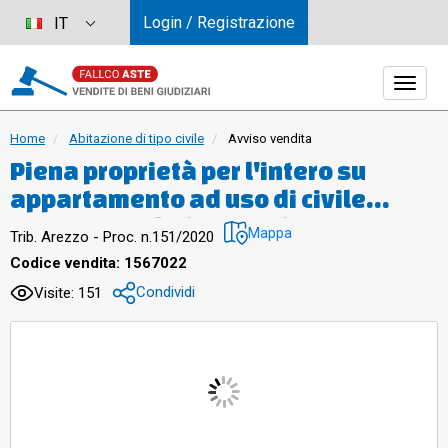
Login / Registrazione
IT
Home
Abitazione di tipo civile
Avviso vendita
Piena proprietà per l'intero su
appartamento ad uso di civile
abitazione dislocato al piano primo
Mappa
Trib. Arezzo - Proc. n.151/2020
di fabbricato di maggiore
Codice vendita: 1567022
consistenza ('Palazzo Ricasoli')
Condividi
Visite: 151
decretato di interesse storico
artistico.