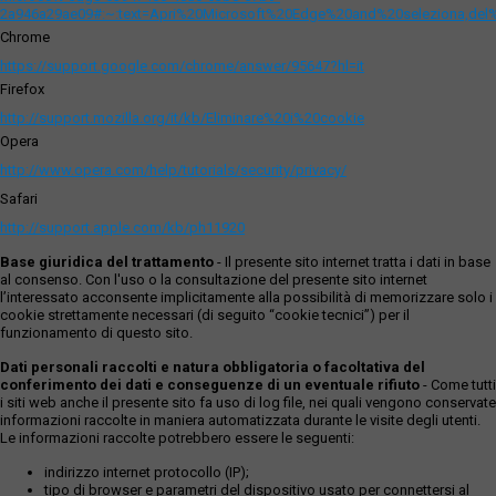
2a946a29ae09#:~:text=Apri%20Microsoft%20Edge%20and%20seleziona,del
Chrome
https://support.google.com/chrome/answer/95647?hl=it
Firefox
http://support.mozilla.org/it/kb/Eliminare%20i%20cookie
Opera
http://www.opera.com/help/tutorials/security/privacy/
Safari
http://support.apple.com/kb/ph11920
Base giuridica del trattamento
- Il presente sito internet tratta i dati in base
al consenso. Con l'uso o la consultazione del presente sito internet
l’interessato acconsente implicitamente alla possibilità di memorizzare solo i
cookie strettamente necessari (di seguito “cookie tecnici”) per il
funzionamento di questo sito.
Dati personali raccolti e natura obbligatoria o facoltativa del
conferimento dei dati e conseguenze di un eventuale rifiuto
- Come tutti
i siti web anche il presente sito fa uso di log file, nei quali vengono conservate
informazioni raccolte in maniera automatizzata durante le visite degli utenti.
Le informazioni raccolte potrebbero essere le seguenti:
indirizzo internet protocollo (IP);
tipo di browser e parametri del dispositivo usato per connettersi al