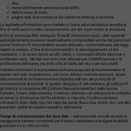
sito;
nome dell'internet service provider (ISP);
data e orario di visita;
pagina web di provenienza del visitatore (referral) e di uscita.
Le suddette informazioni sono trattate in forma automatizzata e raccolte al
fine di verificare il corretto funzionamento del sito e per motivi di sicurezza.
Ai fini di sicurezza (filtri antispam, firewall, rilevazione virus), i dati registrati
automaticamente possono eventualmente comprendere anche dati personali
come l'indirizzo IP, che potrebbe essere utilizzato, conformemente alle leggi
vigenti in materia, al fine di bloccare tentativi di danneggiamento al sito
medesimo o di recare danno ad altri utenti, o comunque attività dannose o
costituenti reato. Tali dati non sono mai utilizzati per l'identificazione o la
profilazione dell'utente, ma solo a fini di tutela del sito e dei suoi utenti.
I sistemi informatici e le procedure software preposte al funzionamento di
questo sito web acquisiscono, nel corso del loro normale esercizio, alcuni
dati personali la cui trasmissione è implicita nell'uso dei protocolli di
comunicazione di Internet. In questa categoria di dati rientrano gli indirizzi IP,
gli indirizzi in notazione URI (Uniform Resource Identifier) delle risorse
richieste, l'orario della richiesta, il metodo utilizzato nel sottoporre la richiesta
al server, la dimensione del file ottenuto in risposta, il codice numerico
ndicante lo stato della risposta data dal server (buon fine, errore, ecc.) ed altri
parametri relativi al sistema operativo dell'utente.
Tempi di conservazione dei Suoi dati
- I dati personali raccolti durante la
navigazione saranno conservati per il tempo necessario a svolgere le attività
precisate e non oltre 24 mesi.