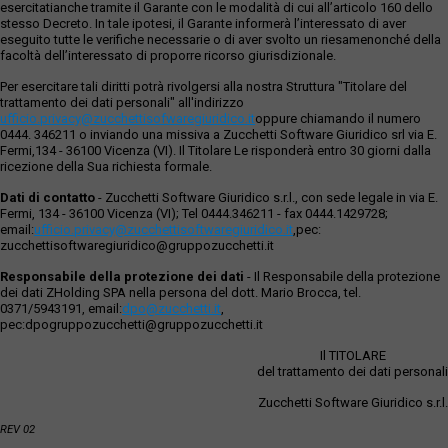
esercitatianche tramite il Garante con le modalità di cui all’articolo 160 dello
stesso Decreto. In tale ipotesi, il Garante informerà l’interessato di aver
eseguito tutte le verifiche necessarie o di aver svolto un riesamenonché della
facoltà dell’interessato di proporre ricorso giurisdizionale.
Per esercitare tali diritti potrà rivolgersi alla nostra Struttura "Titolare del
trattamento dei dati personali" all'indirizzo
ufficio.privacy@zucchettisofwaregiuridico.it
oppure chiamando il numero
0444. 346211 o inviando una missiva a Zucchetti Software Giuridico srl via E.
Fermi,134 - 36100 Vicenza (VI). Il Titolare Le risponderà entro 30 giorni dalla
ricezione della Sua richiesta formale.
Dati di contatto
- Zucchetti Software Giuridico s.r.l., con sede legale in via E.
Fermi, 134 - 36100 Vicenza (VI); Tel 0444.346211 - fax 0444.1429728;
email:
ufficio.privacy@zucchettisoftwaregiuridico.it
,pec:
zucchettisoftwaregiuridico@gruppozucchetti.it
Responsabile della protezione dei dati
- Il Responsabile della protezione
dei dati ZHolding SPA nella persona del dott. Mario Brocca, tel.
0371/5943191, email:
dpo@zucchetti.it
,
pec:dpogruppozucchetti@gruppozucchetti.it
Il TITOLARE
del trattamento dei dati personali
Zucchetti Software Giuridico s.r.l.
REV 02