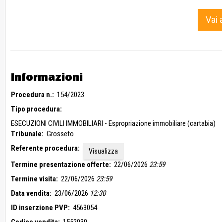
S.C.I.A. prot. 11111 del 17/10/2013 depositata in Variante alla P.
Deposito fine lavori in data 21/10/2013 e di cui al prot. 13023 de
Vai 
Attestazione di Abitabilità/Agibilità n. 148/2016 di cui al prot. 44
Formalità pregiudizievoli: nessuna.
Stato occupativo: libero.
Informazioni
Procedura n.:
154/2023
Tipo procedura:
ESECUZIONI CIVILI IMMOBILIARI - Espropriazione immobiliare (cartabia)
Tribunale:
Grosseto
Referente procedura:
Visualizza
Termine presentazione offerte:
22/06/2026
23:59
Termine visita:
22/06/2026
23:59
Data vendita:
23/06/2026
12:30
ID inserzione PVP:
4563054
Codice vendita:
1552930