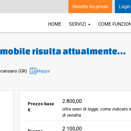
Vendite tra privati
Login
HOME
SERVIZI
COME FUNZIO
i del Comune di Scansano nel
 Cat. C/6, Classe 2, consistenza
 Scansano (GR)
Mappa
, rendita €. 15,49. Confini: su
abile comune sub. 5 BCNC, salvo
2.800,00
Prezzo base
oltre oneri di legge, come indicato n
€:
tastale poiché parte dei beni (8
di vendita.
ti sul lato opposto d
2.100,00