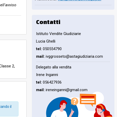
ell'avviso
Contatti
Istituto Vendite Giudiziarie
Lucia Ghelli
tel:
050554790
mail:
ivggrosseto@astagiudiziaria.com
Classe 2,
Delegato alla vendita
, salvo se
Irene Inganni
risultano
tel:
056427936
dimensioni.
mail:
ireneinganni@gmail.com
fabbricati
cando il
biliari poste