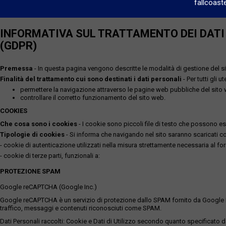
fallcoast
INFORMATIVA SUL TRATTAMENTO DEI DATI P
(GDPR)
Premessa
- In questa pagina vengono descritte le modalità di gestione del sit
Finalità del trattamento cui sono destinati i dati personali
- Per tutti gli 
permettere la navigazione attraverso le pagine web pubbliche del sito
controllare il corretto funzionamento del sito web.
COOKIES
Che cosa sono i cookies
- I cookie sono piccoli file di testo che possono esse
Tipologie di cookies
- Si informa che navigando nel sito saranno scaricati coo
- cookie di autenticazione utilizzati nella misura strettamente necessaria al for
- cookie di terze parti, funzionali a:
PROTEZIONE SPAM
Google reCAPTCHA (Google Inc.)
Google reCAPTCHA è un servizio di protezione dallo SPAM fornito da Google Inc. Q
traffico, messaggi e contenuti riconosciuti come SPAM.
Dati Personali raccolti: Cookie e Dati di Utilizzo secondo quanto specificato da