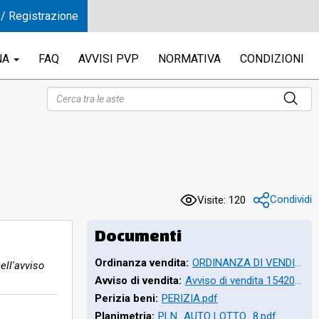
 / Registrazione
NA
FAQ
AVVISI PVP
NORMATIVA
CONDIZIONI
 12
b.ni
Condividi
Visite: 120
 se
Documenti
Ordinanza vendita:
ORDINANZA DI VENDITA_TRIB.GR_RGEI 154.2023.pdf
ell'avviso
,
Avviso di vendita:
Avviso di vendita 1542023_RGEI(firmato).pdf
Perizia beni:
PERIZIA.pdf
Planimetria:
PLN_AUTO LOTTO_8.pdf