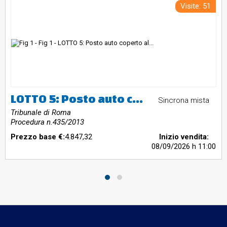
Visite: 51
LOTTO 5: Posto auto coperto al Piano S1 sito in via G. Belardinelli n. 20, nella zona Isola Farnese, Roma
Sincrona mista
Tribunale di Roma
Procedura n.435/2013
Prezzo base €:
4.847,32
Inizio vendita:
08/09/2026
h 11:00