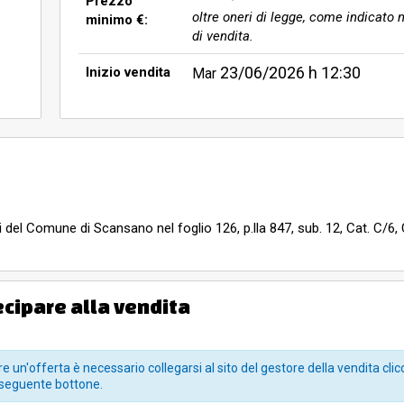
Prezzo
oltre oneri di legge, come indicato n
minimo €:
di vendita.
23/06/2026
h 12:30
Inizio vendita
Mar
 del Comune di Scansano nel foglio 126, p.lla 847, sub. 12, Cat. C/6, 
Confini: sub.ni 11, 13, p.lla 500, spazio carrabile comune sub. 5 BCNC
 dei luoghi e quello catastale poiché parte dei beni (8, 12, 13, 14, 15) 
to nell’elaborato planimetrico e inoltre sembrerebbero avere diverse 
ecipare alla vendita
rie e rendere i medesimi conformi.
sciato xxxx per realizzazione di n. 12 unità immobiliari poste in due 
e un'offerta è necessario collegarsi al sito del gestore della vendita clic
ciato xxxxx , per Variante n. 1 alla realizzazione di n. 12 unità immo
seguente bottone.
per diversa disposizione e aumento della unità.