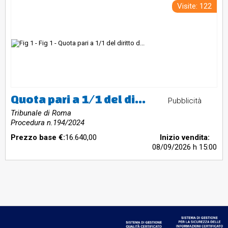
Visite: 122
Quota pari a 1/1 del diritto di proprietà box auto n. 2 di mq. 25 commerciali ubicato al piano S1. sito in Roma – Via Gianluigi Bonelli n. 545.
Pubblicità
Tribunale di Roma
Procedura n.194/2024
Prezzo base €:
16.640,00
Inizio vendita:
08/09/2026
h 15:00