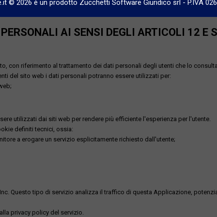
e.it © 2026 è un prodotto Zucchetti Software Giuridico srl
-
P.IVA 02
ERSONALI AI SENSI DEGLI ARTICOLI 12 E 
o, con riferimento al trattamento dei dati personali degli utenti che lo consult
utenti del sito web i dati personali potranno essere utilizzati per:
 web;
re utilizzati dai siti web per rendere più efficiente l'esperienza per l'utente.
kie definiti tecnici, ossia:
nitore a erogare un servizio esplicitamente richiesto dall'utente;
uesto tipo di servizio analizza il traffico di questa Applicazione, potenzialmen
lla privacy policy del servizio.