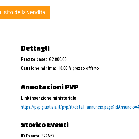
E. 163/2006, permessi di costruire n. 46/2009 e 14/2011.
l 06/12/2023.
al sito della vendita
52 del 03/05/2016.
Dettagli
Prezzo base:
€ 2.800,00
Cauzione minima:
10,00 % prezzo offerto
Annotazioni PVP
Link inserzione ministeriale:
https://pvp.giustizia.it/pvp/it/detail_annuncio.page?idAnnuncio
Storico Eventi
ID Evento
322657