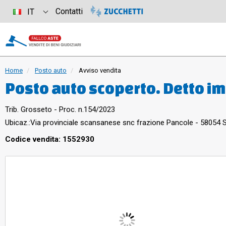
Contatti
IT
Home
Posto auto
Avviso vendita
Posto auto scoperto. Detto immobile risulta attualmente
censito nel Catasto Fabbricat
Trib. Grosseto - Proc. n.154/2023
foglio 126, p.lla 847, sub. 12,
Ubicaz.:
Via provinciale scansanese snc frazione Pancole - 58054
mq., superficie catastale 11 mq
Codice vendita: 1552930
11, 13, p.lla 500, spazio carr
altri. In riferimento ai posti auto non si rileva la conformità tra
lo stato dei luoghi e quello ca
12, 13, 14, 15) risultano ubica