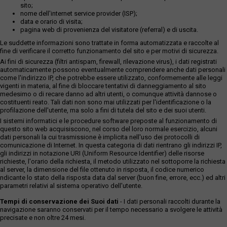
sito;
nome dell'internet service provider (ISP);
data e orario di visita;
pagina web di provenienza del visitatore (referral) e di uscita.
Le suddette informazioni sono trattate in forma automatizzata e raccolte al
fine di verificare il corretto funzionamento del sito e per motivi di sicurezza.
Ai fini di sicurezza (filtri antispam, firewall, rilevazione virus), i dati registrati
automaticamente possono eventualmente comprendere anche dati personali
come l'indirizzo IP, che potrebbe essere utilizzato, conformemente alle leggi
vigenti in materia, al fine di bloccare tentativi di danneggiamento al sito
medesimo o di recare danno ad altri utenti, o comunque attività dannose o
costituenti reato. Tali dati non sono mai utilizzati per l'identificazione o la
profilazione dell'utente, ma solo a fini di tutela del sito e dei suoi utenti.
I sistemi informatici e le procedure software preposte al funzionamento di
questo sito web acquisiscono, nel corso del loro normale esercizio, alcuni
dati personali la cui trasmissione è implicita nell'uso dei protocolli di
comunicazione di Internet. In questa categoria di dati rientrano gli indirizzi IP,
gli indirizzi in notazione URI (Uniform Resource Identifier) delle risorse
richieste, l'orario della richiesta, il metodo utilizzato nel sottoporre la richiesta
al server, la dimensione del file ottenuto in risposta, il codice numerico
ndicante lo stato della risposta data dal server (buon fine, errore, ecc.) ed altri
parametri relativi al sistema operativo dell'utente.
Tempi di conservazione dei Suoi dati
- I dati personali raccolti durante la
navigazione saranno conservati per il tempo necessario a svolgere le attività
precisate e non oltre 24 mesi.