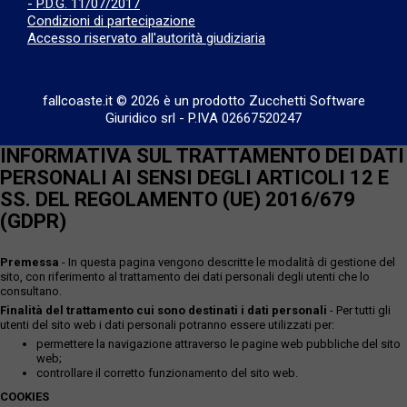
- P.D.G. 11/07/2017
Condizioni di partecipazione
Accesso riservato all'autorità giudiziaria
fallcoaste.it © 2026 è un prodotto Zucchetti Software
Giuridico srl
-
P.IVA 02667520247
INFORMATIVA SUL TRATTAMENTO DEI DATI
PERSONALI AI SENSI DEGLI ARTICOLI 12 E
SS. DEL REGOLAMENTO (UE) 2016/679
(GDPR)
Premessa
- In questa pagina vengono descritte le modalità di gestione del
sito, con riferimento al trattamento dei dati personali degli utenti che lo
consultano.
Finalità del trattamento cui sono destinati i dati personali
- Per tutti gli
utenti del sito web i dati personali potranno essere utilizzati per:
permettere la navigazione attraverso le pagine web pubbliche del sito
web;
controllare il corretto funzionamento del sito web.
COOKIES