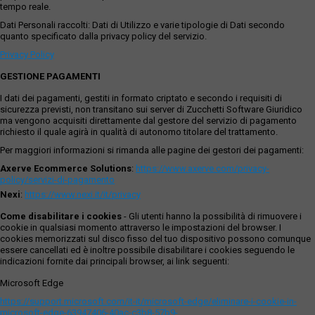
tempo reale.
Dati Personali raccolti: Dati di Utilizzo e varie tipologie di Dati secondo
quanto specificato dalla privacy policy del servizio.
Privacy Policy
GESTIONE PAGAMENTI
I dati dei pagamenti, gestiti in formato criptato e secondo i requisiti di
sicurezza previsti, non transitano sui server di Zucchetti Software Giuridico
ma vengono acquisiti direttamente dal gestore del servizio di pagamento
richiesto il quale agirà in qualità di autonomo titolare del trattamento.
Per maggiori informazioni si rimanda alle pagine dei gestori dei pagamenti:
Axerve Ecommerce Solutions
:
https://www.axerve.com/privacy-
policy/servizi-di-pagamento
Nexi
:
https://www.nexi.it/it/privacy
Come disabilitare i cookies
- Gli utenti hanno la possibilità di rimuovere i
cookie in qualsiasi momento attraverso le impostazioni del browser. I
cookies memorizzati sul disco fisso del tuo dispositivo possono comunque
essere cancellati ed è inoltre possibile disabilitare i cookies seguendo le
indicazioni fornite dai principali browser, ai link seguenti:
Microsoft Edge
https://support.microsoft.com/it-it/microsoft-edge/eliminare-i-cookie-in-
microsoft-edge-63947406-40ac-c3b8-57b9-