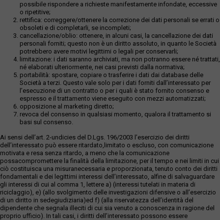
possibile rispondere a richieste manifestamente infondate, eccessive
o ripetitive;
rettifica: correggere/ottenere la correzione dei dati personali se errati o
obsoleti e di completarli, se incompleti;
cancellazione/oblio: ottenere, in alcuni casi, la cancellazione dei dati
personali forniti; questo non è un diritto assoluto, in quanto le Società
potrebbero avere motivi legittimi o legali per conservarli;
limitazione: i dati saranno archiviati, ma non potranno essere né trattati,
né elaborati ulteriormente, nei casi previsti dalla normativa;
portabilità: spostare, copiare o trasferire i dati dai database delle
Società a terzi. Questo vale solo per i dati forniti dall’interessato per
l’esecuzione di un contratto o per i quali è stato fornito consenso e
espresso e il trattamento viene eseguito con mezzi automatizzati;
opposizione al marketing diretto;
revoca del consenso in qualsiasi momento, qualora il trattamento si
basi sul consenso.
Ai sensi dell’art. 2-undicies del D.Lgs. 196/2003 l’esercizio dei diritti
dell’interessato può essere ritardato,limitato o escluso, con comunicazione
motivata e resa senza ritardo, a meno che la comunicazione
possacompromettere la finalità della limitazione, per il tempo e nei limiti in cui
ciò costituisca una misuranecessaria e proporzionata, tenuto conto dei diritti
fondamentali e dei legittimi interessi dell’interessato, alfine di salvaguardare
gli interessi di cui al comma 1, lettere a) (interessi tutelati in materia di
riciclaggio), e) (allo svolgimento delle investigazioni difensive o all’esercizio
di un diritto in sedegiudiziaria)ed f) (alla riservatezza dell’identità del
dipendente che segnala illeciti di cui sia venuto a conoscenza in ragione del
proprio ufficio). In tali casi, i diritti dell’interessato possono essere