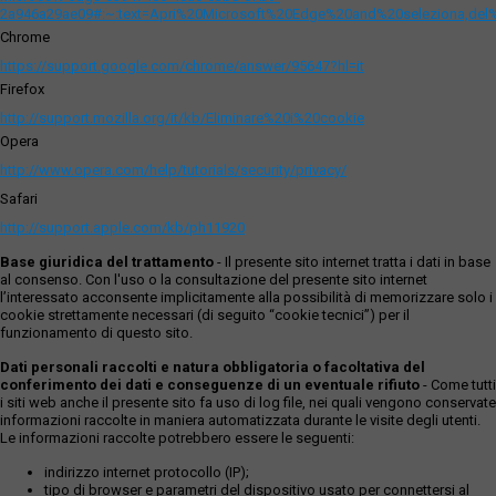
2a946a29ae09#:~:text=Apri%20Microsoft%20Edge%20and%20seleziona,del
Chrome
https://support.google.com/chrome/answer/95647?hl=it
Firefox
http://support.mozilla.org/it/kb/Eliminare%20i%20cookie
Opera
http://www.opera.com/help/tutorials/security/privacy/
Safari
http://support.apple.com/kb/ph11920
Base giuridica del trattamento
- Il presente sito internet tratta i dati in base
al consenso. Con l'uso o la consultazione del presente sito internet
l’interessato acconsente implicitamente alla possibilità di memorizzare solo i
cookie strettamente necessari (di seguito “cookie tecnici”) per il
funzionamento di questo sito.
Dati personali raccolti e natura obbligatoria o facoltativa del
conferimento dei dati e conseguenze di un eventuale rifiuto
- Come tutti
i siti web anche il presente sito fa uso di log file, nei quali vengono conservate
informazioni raccolte in maniera automatizzata durante le visite degli utenti.
Le informazioni raccolte potrebbero essere le seguenti:
indirizzo internet protocollo (IP);
tipo di browser e parametri del dispositivo usato per connettersi al