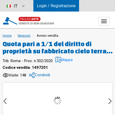
Login / Registrazione
IT
Home
Negozio
Avviso vendita
Quota pari a 1/1 del diritto di
proprietà su fabbricato cielo terra
sito in Roma – Circonvallazione
Mappa
Trib. Roma - Proc. n.302/2020
Orientale 4536, costituito da due
Codice vendita: 1497201
piani fuori terra oltre lastrico e due
Condividi
Visite: 148
terreni perimetrali quasi
interamente edificati, il compendio
immobiliare, risulta così costituito:
- Bene 1 posto al piano strada, con
accesso principale dal civico 4534 e