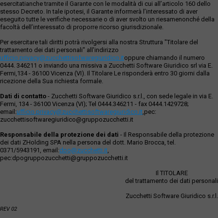
esercitatianche tramite il Garante con le modalità di cui all’articolo 160 dello
stesso Decreto. In tale ipotesi, il Garante informerà l’interessato di aver
eseguito tutte le verifiche necessarie o di aver svolto un riesamenonché della
facoltà dell’interessato di proporre ricorso giurisdizionale.
Per esercitare tali diritti potrà rivolgersi alla nostra Struttura "Titolare del
trattamento dei dati personali" all'indirizzo
ufficio.privacy@zucchettisofwaregiuridico.it
oppure chiamando il numero
0444. 346211 o inviando una missiva a Zucchetti Software Giuridico srl via E.
Fermi,134 - 36100 Vicenza (VI). Il Titolare Le risponderà entro 30 giorni dalla
ricezione della Sua richiesta formale.
Dati di contatto
- Zucchetti Software Giuridico s.r.l., con sede legale in via E.
Fermi, 134 - 36100 Vicenza (VI); Tel 0444.346211 - fax 0444.1429728;
email:
ufficio.privacy@zucchettisoftwaregiuridico.it
,pec:
zucchettisoftwaregiuridico@gruppozucchetti.it
Responsabile della protezione dei dati
- Il Responsabile della protezione
dei dati ZHolding SPA nella persona del dott. Mario Brocca, tel.
0371/5943191, email:
dpo@zucchetti.it
,
pec:dpogruppozucchetti@gruppozucchetti.it
Il TITOLARE
del trattamento dei dati personali
Zucchetti Software Giuridico s.r.l.
REV 02