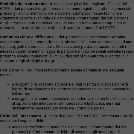
Modalità del trattamento
- Ai sensi e per gli effetti degli artt. 12 e ss. del
GDPR, i dati personali degli interessati saranno registrati, trattati e conservati
presso gli archivi elettronici delle Società, adottando misure tecniche e
organizzative volte alla tutela dei dati stessi. Il trattamento dei dati personali
degli interessati può consistere in qualunque operazione o complesso di
operazioni tra quelle indicate all' art. 4, comma 1, punto 2 del GDPR.
Comunicazione e diffusione
- I dati personali dell’interessato potranno
essere comunicati,intendendosi con tale termine il darne conoscenza ad uno
o più soggetti determinati, dalla Società a terzi perdare attuazione a tutti i
necessari adempimenti di legge. In particolare i dati personali dell’interessato
potranno essere comunicati a Enti o Uffici Pubblici o autorità di controllo in
funzione degli obblighi di legge.
I dati personali dell’interessato potranno essere comunicati nei seguenti
termini:
a soggetti che possono accedere ai dati in forza di disposizione di
legge, di regolamento o di normativacomunitaria, nei limiti previsti da
tali norme;
a soggetti che hanno necessità di accedere ai dati per finalità ausiliare
al rapporto che intercorre tra l’interessato e la Società, nei limiti
strettamente necessari per svolgere i compiti ausiliari.
Diritti dell’interessato
- Ai sensi degli artt. 15 e ss GDPR, l’interessato potrà
esercitare i seguenti diritti:
accesso: conferma o meno che sia in corso un trattamento dei dati
personali dell’interessato e diritto di accesso agli stessi; non è