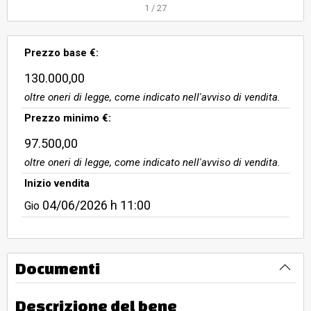
funzionalmente collegata ai piani
1
/
27
sovrastanti e di ulteriore
consistenza adibita ad abitazione
Prezzo base €:
sul versante destro con accesso
autonomo e sprovvisto di ci
130.000,00
oltre oneri di legge, come indicato nell'avviso di vendita.
Prezzo minimo €:
97.500,00
oltre oneri di legge, come indicato nell'avviso di vendita.
Inizio vendita
04/06/2026
h 11:00
Gio
Documenti
Descrizione del bene