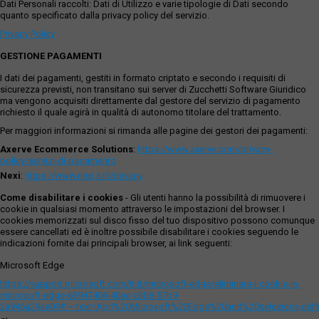
Sistemi e Regole: Sistema ambientale, Agro Romano: Aree
Dati Personali raccolti: Dati di Utilizzo e varie tipologie di Dati secondo
quanto specificato dalla privacy policy del servizio.
agricole (artt. 68, 74 N.T.A.). 2. Rete Ecologica: Nessuna
prescrizione. Elaborati gestionali: 3. G1. Carta per la Qualità:
Privacy Policy
(D.A.C. 60 del 27.06.2024) Ai sensi dell’art. 16 comma 1 delle
GESTIONE PAGAMENTI
N.T.A. sull’immobile non risultano individuati elementi articolati
dalla lettera a) alla lettera g). 4. G8. Standard urbanistici:
I dati dei pagamenti, gestiti in formato criptato e secondo i requisiti di
Nessuna indicazione. Si precisa che, ai sensi del comma 1,
sicurezza previsti, non transitano sui server di Zucchetti Software Giuridico
art. 10 della Legge Quadro n. 353 del 21.11.2000 in materia di
ma vengono acquisiti direttamente dal gestore del servizio di pagamento
incendi boschivi, il compendio non risulta tra gli elenchi
richiesto il quale agirà in qualità di autonomo titolare del trattamento.
definitivi dei soprassuoli già percorsi dal fuoco. Si precisa,
Per maggiori informazioni si rimanda alle pagine dei gestori dei pagamenti:
altresì, che gli immobili non risultano censiti negli allegati
Axerve Ecommerce Solutions
:
https://www.axerve.com/privacy-
relativi alla “Attestazione di esistenza gravami usi civici” del
policy/servizi-di-pagamento
23.01.2008, resa in sede di approvazione del Piano
Nexi
:
https://www.nexi.it/it/privacy
Regolatore Generale (D.C.C. n.18/2008). La visura al Piano
Territoriale Paesistico del Lazio ha individuato il compendio,
Come disabilitare i cookies
- Gli utenti hanno la possibilità di rimuovere i
con l’approssimazione dovuta alla lettura delle tavole
cookie in qualsiasi momento attraverso le impostazioni del browser. I
urbanistiche, come segue: tavola A Paesaggio Agrario di
cookies memorizzati sul disco fisso del tuo dispositivo possono comunque
essere cancellati ed è inoltre possibile disabilitare i cookies seguendo le
Rilevante Valore. L’Esperto rileva che l’intestazione catastale
indicazioni fornite dai principali browser, ai link seguenti:
non risulta aggiornata. L'aggiudicatario dovrà provvedere a
proprio carico, cura e spese all’aggiornamento catastale.
Microsoft Edge
L’Esperto, sulla base di quanto rilevato in sede del
https://support.microsoft.com/it-it/microsoft-edge/eliminare-i-cookie-in-
sopralluogo, rappresenta che i beni oggetto di pignoramento
microsoft-edge-63947406-40ac-c3b8-57b9-
non godono di accesso diretto alla/dalla pubblica via e
2a946a29ae09#:~:text=Apri%20Microsoft%20Edge%20and%20seleziona,del
risultano essere circondati da fondi estranei alla presente