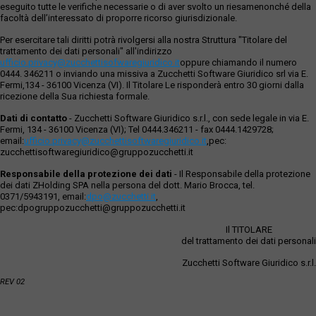
costituita servitù perpetua di transito, acquedotto,
eseguito tutte le verifiche necessarie o di aver svolto un riesamenonché della
elettrodotto, fognatura, gasdotto ect. in favore dell’intero
facoltà dell’interessato di proporre ricorso giurisdizionale.
fondo diviso.”. L’Esperto precisa, inoltre, che nella citata nota
Per esercitare tali diritti potrà rivolgersi alla nostra Struttura "Titolare del
di trascrizione reg. part. 32478 del 06/07/1974 non viene
trattamento dei dati personali" all'indirizzo
espressamente menzionato il bene n.1 oggetto di
ufficio.privacy@zucchettisofwaregiuridico.it
oppure chiamando il numero
esecuzione ancorché esso risulti afferente a detta nota. Il
0444. 346211 o inviando una missiva a Zucchetti Software Giuridico srl via E.
tutto come meglio illustrato, precisato, rappresentato e
Fermi,134 - 36100 Vicenza (VI). Il Titolare Le risponderà entro 30 giorni dalla
ricezione della Sua richiesta formale.
descritto nell’elaborato peritale depositato in atti. Ogni
problematica e/o questione rispetto a tutto quanto sopra
Dati di contatto
- Zucchetti Software Giuridico s.r.l., con sede legale in via E.
evidenziato e meglio rilevato, riportato e descritto
Fermi, 134 - 36100 Vicenza (VI); Tel 0444.346211 - fax 0444.1429728;
nell’elaborato peritale nonché riguardo ad eventuali rapporti,
email:
ufficio.privacy@zucchettisoftwaregiuridico.it
,pec:
vincoli, oneri, servitù e/o diritti di terzi o comunque connessa
zucchettisoftwaregiuridico@gruppozucchetti.it
o dipendente dalla predetta situazione esistente nonché tutti
Responsabile della protezione dei dati
- Il Responsabile della protezione
gli oneri e costi che dovessero derivarne, gli aggiornamenti
dei dati ZHolding SPA nella persona del dott. Mario Brocca, tel.
delle intestazioni catastali, saranno a totale rischio, carico,
0371/5943191, email:
dpo@zucchetti.it
,
cura e spese dell’aggiudicatario, come meglio indicato in
pec:dpogruppozucchetti@gruppozucchetti.it
perizia. Di tutto quanto sopra e della complessiva situazione
Il TITOLARE
esistente, delle criticità, della mancanza di garanzia, delle
del trattamento dei dati personali
condizioni e dello stato del compendio, nonché di quanto
necessario per l’aggiornamento della intestazione catastale,
Zucchetti Software Giuridico s.r.l.
come meglio precisato in perizia, ivi inclusi oneri e spese di
REV 02
ogni genere, che sono ad esclusivo carico e cura
dell’aggiudicatario, si è tenuto conto nella determinazione del
valore di stima.Il tutto come meglio descritto nell’elaborato