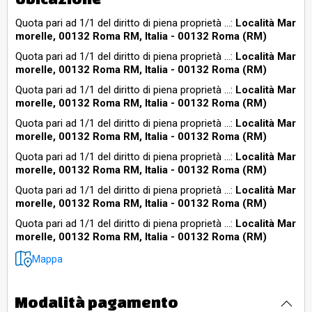
particella 249 del foglio 1055, la,
nell’elaborato peritale nonché riguardo ad eventuali rapporti,
Quota pari ad 1/1 del diritto di
vincoli, oneri, servitù e/o diritti di terzi o comunque connessa
Quota pari ad 1/1 del diritto di piena proprietà ...:
Località Mar
o dipendente dalla predetta situazione esistente nonché tutti
morelle, 00132 Roma RM, Italia - 00132 Roma (RM)
piena proprietà su appezzamento
gli oneri e costi che dovessero derivarne, gli aggiornamenti
Quota pari ad 1/1 del diritto di piena proprietà ...:
Località Mar
di terreno, qualità uliveto, sito in
delle intestazioni catastali, saranno a totale rischio, carico,
morelle, 00132 Roma RM, Italia - 00132 Roma (RM)
cura e spese dell’aggiudicatario, come meglio indicato in
Roma (RM), Località “Marmorelle”,
perizia. Di tutto quanto sopra e della complessiva situazione
Quota pari ad 1/1 del diritto di piena proprietà ...:
Località Mar
della superficie di 4.110 mq circa. È
esistente, delle criticità, della mancanza di garanzia, delle
morelle, 00132 Roma RM, Italia - 00132 Roma (RM)
condizioni e dello stato del compendio, nonché di quanto
identificato al Catasto Terreni del
Quota pari ad 1/1 del diritto di piena proprietà ...:
Località Mar
necessario per l’aggiornamento della intestazione catastale,
Comune di Roma Sezione C
morelle, 00132 Roma RM, Italia - 00132 Roma (RM)
come meglio precisato in perizia, ivi inclusi oneri e spese di
ogni genere, che sono ad esclusivo carico e cura
(Provincia di Roma) al Foglio 1055,
Quota pari ad 1/1 del diritto di piena proprietà ...:
Località Mar
dell’aggiudicatario, si è tenuto conto nella determinazione del
morelle, 00132 Roma RM, Italia - 00132 Roma (RM)
Particella 249, qualità uliveto,
valore di stima.Il tutto come meglio descritto nell’elaborato
Quota pari ad 1/1 del diritto di piena proprietà ...:
Località Mar
peritale depositato in atti.
classe 2, superficie 41 are 10 ca,
morelle, 00132 Roma RM, Italia - 00132 Roma (RM)
Quota pari ad 1/1 del diritto di piena proprietà su
deduzione &lt;A5, reddito
appezzamento di terreno, qualità uliveto, sito in Roma
Quota pari ad 1/1 del diritto di piena proprietà ...:
Località Mar
(RM), Località “Marmorelle”, della superficie di 4.160 mq
dominicale euro 26,68, reddito
morelle, 00132 Roma RM, Italia - 00132 Roma (RM)
circa. È identificato al Catasto Terreni del Comune di
agrario euro 11,67. Confina con la
Roma Sezione C (Provincia di Roma) al Foglio 1055,
Mappa
Particella 247, qualità uliveto, classe 2, superficie 41 are
particella 248 del foglio 1055, la
60 ca, deduzione <A5, reddito dominicale euro 27,01,
particella 250 del foglio 1055, la,
reddito agrario euro 11,82. Confina con la particella 246
Modalità pagamento
del foglio 1055, la particella 248 del foglio 1055, la: