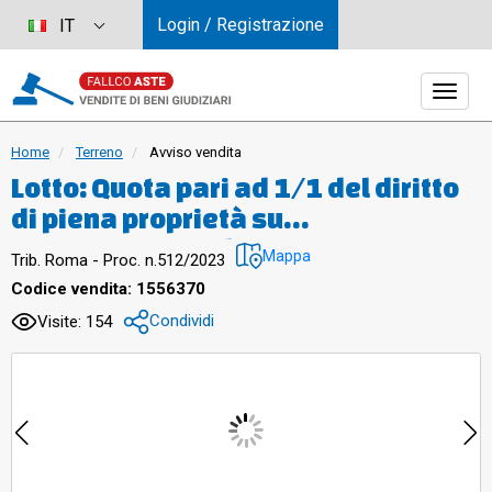
Login / Registrazione
IT
Home
Terreno
Avviso vendita
Lotto: Quota pari ad 1/1 del diritto
di piena proprietà su
appezzamento di terreno,
Mappa
Trib. Roma - Proc. n.512/2023
catastalmente fabbricato rurale,
Codice vendita: 1556370
sito in Roma (RM), Località
Condividi
Visite: 154
“Marmorelle”, della superficie di
50 mq circa. È identificato al
Catasto Terreni del Comune di Roma
Sezione C (Provincia di Roma) al
Foglio 1055, Particella 13, qualità