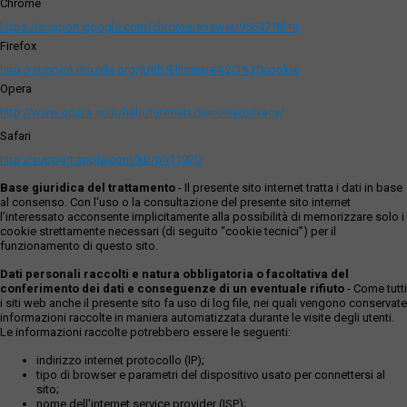
Chrome
procedura esecutiva. L’Esperto rileva, altresì, che dalla nota di
https://support.google.com/chrome/answer/95647?hl=it
trascrizione dell’atto di divisione trascritto a Roma 1 il
06/07/1974 al n. 32478 di formalità, avente ad oggetto i
Firefox
predetti beni pignorati, è specificato che “nelle superfici di
http://support.mozilla.org/it/kb/Eliminare%20i%20cookie
tutte le zone in oggetto è compresa la striscia, larga tre
Opera
metri, destinata permanentemente a strada. Questa, con
http://www.opera.com/help/tutorials/security/privacy/
inizio dalla via Vicinale S. Paolo e lungo il lato destro,
guardando il terreno dalla detta via vicinale, terminerà al
Safari
confine con la proprietà xxxxxxx. Su tale strada viene
http://support.apple.com/kb/ph11920
costituita servitù perpetua di transito, acquedotto,
elettrodotto, fognatura, gasdotto ect. in favore dell’intero
Base giuridica del trattamento
- Il presente sito internet tratta i dati in base
fondo diviso.”. L’Esperto precisa, inoltre, che nella citata nota
al consenso. Con l'uso o la consultazione del presente sito internet
l’interessato acconsente implicitamente alla possibilità di memorizzare solo i
di trascrizione reg. part. 32478 del 06/07/1974 non viene
cookie strettamente necessari (di seguito “cookie tecnici”) per il
espressamente menzionato il bene n.1 oggetto di
funzionamento di questo sito.
esecuzione ancorché esso risulti afferente a detta nota. Il
tutto come meglio illustrato, precisato, rappresentato e
Dati personali raccolti e natura obbligatoria o facoltativa del
descritto nell’elaborato peritale depositato in atti. Ogni
conferimento dei dati e conseguenze di un eventuale rifiuto
- Come tutti
i siti web anche il presente sito fa uso di log file, nei quali vengono conservate
problematica e/o questione rispetto a tutto quanto sopra
informazioni raccolte in maniera automatizzata durante le visite degli utenti.
evidenziato e meglio rilevato, riportato e descritto
Le informazioni raccolte potrebbero essere le seguenti:
nell’elaborato peritale nonché riguardo ad eventuali rapporti,
vincoli, oneri, servitù e/o diritti di terzi o comunque connessa
indirizzo internet protocollo (IP);
o dipendente dalla predetta situazione esistente nonché tutti
tipo di browser e parametri del dispositivo usato per connettersi al
sito;
gli oneri e costi che dovessero derivarne, gli aggiornamenti
nome dell'internet service provider (ISP);