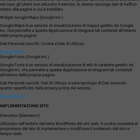
nel caso gli Utenti non utilizzino il servizio, lo stesso raccolga dati di traffico
Roma Sezione C (Provincia di Roma) al Foglio 1055,
relativi alle pagine in cui è installato.
Particella 250, qualità uliveto, classe 2, superficie 41 are
59 ca, deduzione <A5, reddito dominicale euro 27,00,
Widget Google Maps (Google Inc.)
reddito agrario euro 11,81. Confina con la particella 249
Google Maps è un servizio di visualizzazione di mappe gestito da Google
del foglio 1055, la particella 20 del foglio 1055, la :
Inc. che permette a questa Applicazione di integrare tali contenuti all'interno
Quota pari ad 1/1 del diritto di piena proprietà su
delle proprie pagine.
appezzamento di terreno, qualità uliveto, sito in Roma (RM),
Dati Personali raccolti: Cookie e Dati di Utilizzo.
Località “Marmorelle”, della superficie di 4.159 mq circa. È
Privacy Policy
identificato al Catasto Terreni del Comune di Roma Sezione
Google Fonts (Google Inc.)
C (Provincia di Roma) al Foglio 1055, Particella 250, qualità
uliveto, classe 2, superficie 41 are 59 ca, deduzione <A5,
Google Fonts è un servizio di visualizzazione di stili di carattere gestito da
reddito dominicale euro 27,00, reddito agrario euro 11,81.
Google Inc. che permette a questa Applicazione di integrare tali contenuti
all'interno delle proprie pagine.
Confina con la particella 249 del foglio 1055, la particella 20
del foglio 1055, la particella 9 del foglio 1055, salvo altri e più
Dati Personali raccolti: Dati di Utilizzo e varie tipologie di Dati secondo
esatti confini. Il cespite è occupato dagli esecutati.In base al
quanto specificato dalla privacy policy del servizio.
Certificato di Destinazione Urbanistica (CDU) rilasciato
Privacy Policy
all’Esperto da Roma Capitale Dipartimento Programmazione
ed Attuazione Urbanistica Direzione Edilizia Ufficio
IMPLEMENTAZIONE SITO
Certificazioni Urbanistiche, aggiornato alla data del
Elementor (Elementor)
19/12/2024, risulta che, dalle visure effettuate, nel Piano
Regolatore Generale vigente approvato del Comune di Roma i
Utilizzato nell'ambito del tema WordPress del sito web. Il cookie consente al
proprietario del sito di implementare o modificare il contenuto del sito in
predetti immobili, con l’approssimazione dovuta alla lettura
tempo reale.
delle tavole urbanistiche, ricadono in: Elaborati prescrittivi: 1.