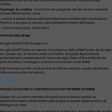
essere utilizzati dai siti web per rendere più efficiente l'esperienza per
esecuzione ancorché esso risulti afferente a detta nota. Il
l'utente.
tutto come meglio illustrato, precisato, rappresentato e
Tipologie di cookies
- Si informa che navigando nel sito saranno scaricati
descritto nell’elaborato peritale depositato in atti. Ogni
cookie definiti tecnici, ossia:
problematica e/o questione rispetto a tutto quanto sopra
- cookie di autenticazione utilizzati nella misura strettamente necessaria al
evidenziato e meglio rilevato, riportato e descritto
fornitore a erogare un servizio esplicitamente richiesto dall'utente;
nell’elaborato peritale nonché riguardo ad eventuali rapporti,
- cookie di terze parti, funzionali a:
vincoli, oneri, servitù e/o diritti di terzi o comunque connessa
o dipendente dalla predetta situazione esistente nonché tutti
PROTEZIONE SPAM
gli oneri e costi che dovessero derivarne, gli aggiornamenti
Google reCAPTCHA (Google Inc.)
delle intestazioni catastali, saranno a totale rischio, carico,
cura e spese dell’aggiudicatario, come meglio indicato in
Google reCAPTCHA è un servizio di protezione dallo SPAM fornito da Google
perizia. Di tutto quanto sopra e della complessiva situazione
Inc. Questo tipo di servizio analizza il traffico di questa Applicazione,
potenzialmente contenente Dati Personali degli Utenti, al fine di filtrarlo da
esistente, delle criticità, della mancanza di garanzia, delle
parti di traffico, messaggi e contenuti riconosciuti come SPAM.
condizioni e dello stato del compendio, nonché di quanto
necessario per l’aggiornamento della intestazione catastale,
Dati Personali raccolti: Cookie e Dati di Utilizzo secondo quanto specificato
dalla privacy policy del servizio.
come meglio precisato in perizia, ivi inclusi oneri e spese di
ogni genere, che sono ad esclusivo carico e cura
Privacy Policy
dell’aggiudicatario, si è tenuto conto nella determinazione del
valore di stima.Il tutto come meglio descritto nell’elaborato
VISUALIZZAZIONE DI CONTENUTI DA PIATTAFORME ESTERNE
peritale depositato in atti.
Quota pari ad 1/1 del diritto di piena proprietà su
Questo tipo di servizi permette di visualizzare contenuti ospitati su
piattaforme esterne direttamente dalle pagine di questa Applicazione e di
appezzamento di terreno, qualità uliveto, sito in Roma
interagire con essi.
(RM), Località “Marmorelle”, della superficie di 4.159 mq
circa. È identificato al Catasto Terreni del Comune di
Nel caso in cui sia installato un servizio di questo tipo, è possibile che, anche