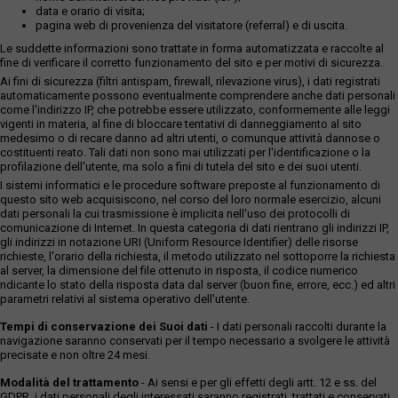
delle intestazioni catastali, saranno a totale rischio, carico,
data e orario di visita;
cura e spese dell’aggiudicatario, come meglio indicato in
pagina web di provenienza del visitatore (referral) e di uscita.
perizia. Di tutto quanto sopra e della complessiva situazione
Le suddette informazioni sono trattate in forma automatizzata e raccolte al
esistente, delle criticità, della mancanza di garanzia, delle
fine di verificare il corretto funzionamento del sito e per motivi di sicurezza.
condizioni e dello stato del compendio, nonché di quanto
Ai fini di sicurezza (filtri antispam, firewall, rilevazione virus), i dati registrati
necessario per l’aggiornamento della intestazione catastale,
automaticamente possono eventualmente comprendere anche dati personali
come meglio precisato in perizia, ivi inclusi oneri e spese di
come l'indirizzo IP, che potrebbe essere utilizzato, conformemente alle leggi
ogni genere, che sono ad esclusivo carico e cura
vigenti in materia, al fine di bloccare tentativi di danneggiamento al sito
dell’aggiudicatario, si è tenuto conto nella determinazione del
medesimo o di recare danno ad altri utenti, o comunque attività dannose o
valore di stima.Il tutto come meglio descritto nell’elaborato
costituenti reato. Tali dati non sono mai utilizzati per l'identificazione o la
profilazione dell'utente, ma solo a fini di tutela del sito e dei suoi utenti.
peritale depositato in atti.
I sistemi informatici e le procedure software preposte al funzionamento di
Quota pari ad 1/1 del diritto di piena proprietà su
questo sito web acquisiscono, nel corso del loro normale esercizio, alcuni
appezzamento di terreno, qualità uliveto, sito in Roma
dati personali la cui trasmissione è implicita nell'uso dei protocolli di
(RM), Località “Marmorelle”, della superficie di 4.160 mq
comunicazione di Internet. In questa categoria di dati rientrano gli indirizzi IP,
circa. È identificato al Catasto Terreni del Comune di
gli indirizzi in notazione URI (Uniform Resource Identifier) delle risorse
Roma Sezione C (Provincia di Roma) al Foglio 1055,
richieste, l'orario della richiesta, il metodo utilizzato nel sottoporre la richiesta
Particella 248, qualità uliveto, classe 2, superficie 41 are
al server, la dimensione del file ottenuto in risposta, il codice numerico
ndicante lo stato della risposta data dal server (buon fine, errore, ecc.) ed altri
60 ca, deduzione <A5, reddito dominicale euro 27,01,
parametri relativi al sistema operativo dell'utente.
reddito agrario euro 11,82. Confina con la particella 247
del foglio 1055, la particella 249 del foglio 1055, la:
Tempi di conservazione dei Suoi dati
- I dati personali raccolti durante la
Quota pari ad 1/1 del diritto di piena proprietà su
navigazione saranno conservati per il tempo necessario a svolgere le attività
appezzamento di terreno, qualità uliveto, sito in Roma (RM),
precisate e non oltre 24 mesi.
Località “Marmorelle”, della superficie di 4.160 mq circa. È
Modalità del trattamento
- Ai sensi e per gli effetti degli artt. 12 e ss. del
identificato al Catasto Terreni del Comune di Roma Sezione
GDPR, i dati personali degli interessati saranno registrati, trattati e conservati