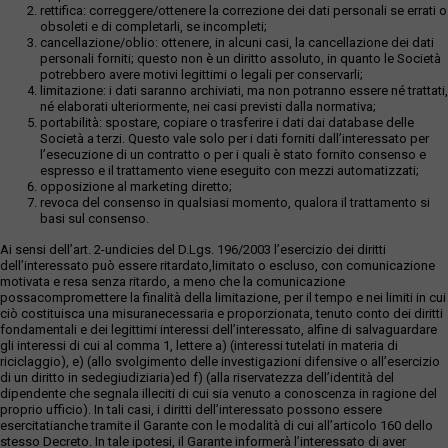
rettifica: correggere/ottenere la correzione dei dati personali se errati o
altresì, che gli immobili non risultano censiti negli allegati
obsoleti e di completarli, se incompleti;
relativi alla “Attestazione di esistenza gravami usi civici” del
cancellazione/oblio: ottenere, in alcuni casi, la cancellazione dei dati
23.01.2008, resa in sede di approvazione del Piano
personali forniti; questo non è un diritto assoluto, in quanto le Società
Regolatore Generale (D.C.C. n.18/2008). La visura al Piano
potrebbero avere motivi legittimi o legali per conservarli;
limitazione: i dati saranno archiviati, ma non potranno essere né trattati,
Territoriale Paesistico del Lazio ha individuato il compendio,
né elaborati ulteriormente, nei casi previsti dalla normativa;
con l’approssimazione dovuta alla lettura delle tavole
portabilità: spostare, copiare o trasferire i dati dai database delle
urbanistiche, come segue: tavola A Paesaggio Agrario di
Società a terzi. Questo vale solo per i dati forniti dall’interessato per
Rilevante Valore. L’Esperto rileva che l’intestazione catastale
l’esecuzione di un contratto o per i quali è stato fornito consenso e
non risulta aggiornata. L'aggiudicatario dovrà provvedere a
espresso e il trattamento viene eseguito con mezzi automatizzati;
opposizione al marketing diretto;
proprio carico, cura e spese all’aggiornamento catastale.
revoca del consenso in qualsiasi momento, qualora il trattamento si
L’Esperto, sulla base di quanto rilevato in sede del
basi sul consenso.
sopralluogo, rappresenta che i beni oggetto di pignoramento
non godono di accesso diretto alla/dalla pubblica via e
Ai sensi dell’art. 2-undicies del D.Lgs. 196/2003 l’esercizio dei diritti
risultano essere circondati da fondi estranei alla presente
dell’interessato può essere ritardato,limitato o escluso, con comunicazione
motivata e resa senza ritardo, a meno che la comunicazione
procedura esecutiva. L’Esperto rileva, altresì, che dalla nota di
possacompromettere la finalità della limitazione, per il tempo e nei limiti in cui
trascrizione dell’atto di divisione trascritto a Roma 1 il
ciò costituisca una misuranecessaria e proporzionata, tenuto conto dei diritti
06/07/1974 al n. 32478 di formalità, avente ad oggetto i
fondamentali e dei legittimi interessi dell’interessato, alfine di salvaguardare
predetti beni pignorati, è specificato che “nelle superfici di
gli interessi di cui al comma 1, lettere a) (interessi tutelati in materia di
tutte le zone in oggetto è compresa la striscia, larga tre
riciclaggio), e) (allo svolgimento delle investigazioni difensive o all’esercizio
metri, destinata permanentemente a strada. Questa, con
di un diritto in sedegiudiziaria)ed f) (alla riservatezza dell’identità del
dipendente che segnala illeciti di cui sia venuto a conoscenza in ragione del
inizio dalla via Vicinale S. Paolo e lungo il lato destro,
proprio ufficio). In tali casi, i diritti dell’interessato possono essere
guardando il terreno dalla detta via vicinale, terminerà al
esercitatianche tramite il Garante con le modalità di cui all’articolo 160 dello
confine con la proprietà xxxxxxx. Su tale strada viene
stesso Decreto. In tale ipotesi, il Garante informerà l’interessato di aver