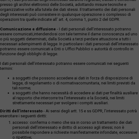
C (Provincia di Roma) al Foglio 1055, Particella 248, qualità
presso gli archivi elettronici delle Società, adottando misure tecniche e
uliveto, classe 2, superficie 41 are 60 ca, deduzione <A5,
organizzative volte alla tutela dei dati stessi. Il trattamento dei dati personali
reddito dominicale euro 27,01, reddito agrario euro 11,82.
degli interessati può consistere in qualunque operazione o complesso di
operazioni tra quelle indicate all' art. 4, comma 1, punto 2 del GDPR.
Confina con la particella 247 del foglio 1055, la particella 249
del foglio 1055, la particella 9 del foglio 1055, salvo altri e più
Comunicazione e diffusione
- I dati personali dell’interessato potranno
esatti confini. Il cespite è occupato dagli esecutati.In base al
essere comunicati,intendendosi con tale termine il darne conoscenza ad uno
Certificato di Destinazione Urbanistica (CDU) rilasciato
o più soggetti determinati, dalla Società a terzi perdare attuazione a tutti i
all’Esperto da Roma Capitale Dipartimento Programmazione
necessari adempimenti di legge. In particolare i dati personali dell’interessato
potranno essere comunicati a Enti o Uffici Pubblici o autorità di controllo in
ed Attuazione Urbanistica Direzione Edilizia Ufficio
funzione degli obblighi di legge.
Certificazioni Urbanistiche, aggiornato alla data del
19/12/2024, risulta che, dalle visure effettuate, nel Piano
I dati personali dell’interessato potranno essere comunicati nei seguenti
Regolatore Generale vigente approvato del Comune di Roma i
termini:
predetti immobili, con l’approssimazione dovuta alla lettura
a soggetti che possono accedere ai dati in forza di disposizione di
delle tavole urbanistiche, ricadono in: Elaborati prescrittivi: 1.
legge, di regolamento o di normativacomunitaria, nei limiti previsti da
Sistemi e Regole: Sistema ambientale, Agro Romano: Aree
tali norme;
agricole (artt. 68, 74 N.T.A.). 2. Rete Ecologica: Nessuna
a soggetti che hanno necessità di accedere ai dati per finalità ausiliare
prescrizione. Elaborati gestionali: 3. G1. Carta per la Qualità:
al rapporto che intercorre tra l’interessato e la Società, nei limiti
(D.A.C. 60 del 27.06.2024) Ai sensi dell’art. 16 comma 1 delle
strettamente necessari per svolgere i compiti ausiliari.
N.T.A. sull’immobile non risultano individuati elementi articolati
Diritti dell’interessato
- Ai sensi degli artt. 15 e ss GDPR, l’interessato potrà
dalla lettera a) alla lettera g). 4. G8. Standard urbanistici:
esercitare i seguenti diritti:
Nessuna indicazione. Si precisa che, ai sensi del comma 1,
accesso: conferma o meno che sia in corso un trattamento dei dati
art. 10 della Legge Quadro n. 353 del 21.11.2000 in materia di
personali dell’interessato e diritto di accesso agli stessi; non è
incendi boschivi, il compendio non risulta tra gli elenchi
possibile rispondere a richieste manifestamente infondate, eccessive
o ripetitive;
definitivi dei soprassuoli già percorsi dal fuoco. Si precisa,