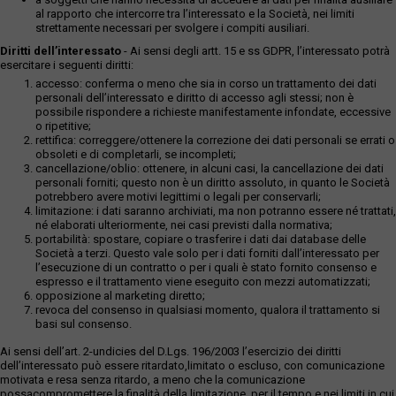
al rapporto che intercorre tra l’interessato e la Società, nei limiti
strettamente necessari per svolgere i compiti ausiliari.
Diritti dell’interessato
- Ai sensi degli artt. 15 e ss GDPR, l’interessato potrà
esercitare i seguenti diritti:
accesso: conferma o meno che sia in corso un trattamento dei dati
personali dell’interessato e diritto di accesso agli stessi; non è
possibile rispondere a richieste manifestamente infondate, eccessive
o ripetitive;
rettifica: correggere/ottenere la correzione dei dati personali se errati o
obsoleti e di completarli, se incompleti;
cancellazione/oblio: ottenere, in alcuni casi, la cancellazione dei dati
personali forniti; questo non è un diritto assoluto, in quanto le Società
potrebbero avere motivi legittimi o legali per conservarli;
limitazione: i dati saranno archiviati, ma non potranno essere né trattati,
né elaborati ulteriormente, nei casi previsti dalla normativa;
portabilità: spostare, copiare o trasferire i dati dai database delle
Società a terzi. Questo vale solo per i dati forniti dall’interessato per
l’esecuzione di un contratto o per i quali è stato fornito consenso e
espresso e il trattamento viene eseguito con mezzi automatizzati;
opposizione al marketing diretto;
revoca del consenso in qualsiasi momento, qualora il trattamento si
basi sul consenso.
Ai sensi dell’art. 2-undicies del D.Lgs. 196/2003 l’esercizio dei diritti
dell’interessato può essere ritardato,limitato o escluso, con comunicazione
motivata e resa senza ritardo, a meno che la comunicazione
possacompromettere la finalità della limitazione, per il tempo e nei limiti in cui