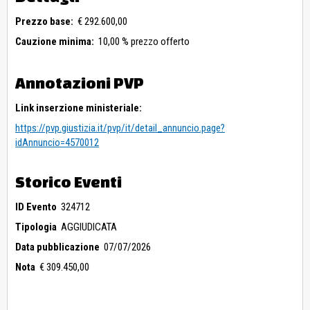
Prezzo base:
€ 292.600,00
Cauzione minima:
10,00 % prezzo offerto
Annotazioni PVP
Link inserzione ministeriale:
https://pvp.giustizia.it/pvp/it/detail_annuncio.page?
idAnnuncio=4570012
Storico Eventi
ID Evento
324712
Tipologia
AGGIUDICATA
Data pubblicazione
07/07/2026
Nota
€ 309.450,00