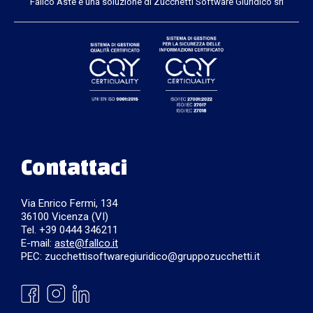
Fallco Aste è una soluzione di Zucchetti Software Giuridico srl
Contattaci
Via Enrico Fermi, 134
36100 Vicenza (VI)
Tel. +39 0444 346211
E-mail:
aste@fallco.it
PEC: zucchettisoftwaregiuridico@gruppozucchetti.it