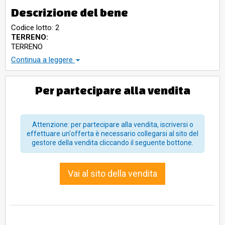
Descrizione del bene
Codice lotto: 2
TERRENO:
TERRENO
TERRENO:
Continua a leggere
TERRENO
TERRENO:
TERRENO
Per partecipare alla vendita
TERRENO:
TERRENO
TERRENO:
TERRENO
Attenzione: per partecipare alla vendita, iscriversi o
TERRENO:
effettuare un'offerta è necessario collegarsi al sito del
TERRENO
gestore della vendita cliccando il seguente bottone.
TERRENO:
TERRENO
TERRENO:
Vai al sito della vendita
TERRENO
TERRENO:
TERRENO
TERRENO:
TERRENO