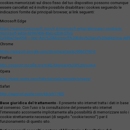
cookies memorizzati sul disco fisso del tuo dispositivo possono comunque
essere cancellati ed è inoltre possibile disabilitare i cookies seguendo le
indicazioni fornite dai principali browser, ai link seguenti:
Microsoft Edge
https://support.microsoft.com/it-it/microsoft-edge/eliminare-i-cookie-in-
microsoft-edge-63947406-40ac-c3b8-57b9-
2a946a29ae09#:~:text=Apri%20Microsoft%20Edge%20and%20seleziona,del
Chrome
https://support.google.com/chrome/answer/95647?hl=it
Firefox
http://support.mozilla.org/it/kb/Eliminare%20i%20cookie
Opera
http://www.opera.com/help/tutorials/security/privacy/
Safari
http://support.apple.com/kb/ph11920
Base giuridica del trattamento
- Il presente sito internet tratta i dati in base
al consenso. Con l'uso o la consultazione del presente sito internet
l’interessato acconsente implicitamente alla possibilità di memorizzare solo i
cookie strettamente necessari (di seguito “cookie tecnici”) per il
funzionamento di questo sito.