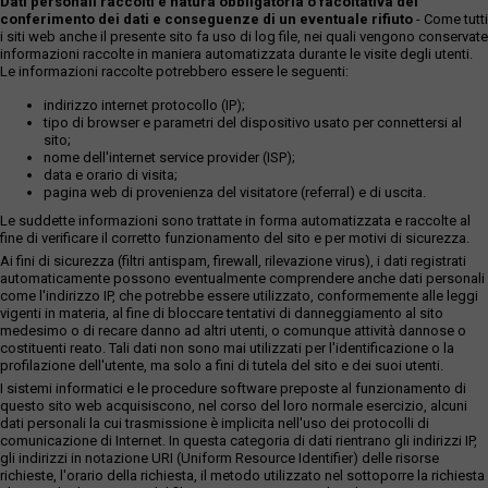
Dati personali raccolti e natura obbligatoria o facoltativa del
conferimento dei dati e conseguenze di un eventuale rifiuto
- Come tutti
i siti web anche il presente sito fa uso di log file, nei quali vengono conservate
informazioni raccolte in maniera automatizzata durante le visite degli utenti.
Le informazioni raccolte potrebbero essere le seguenti:
indirizzo internet protocollo (IP);
tipo di browser e parametri del dispositivo usato per connettersi al
sito;
nome dell'internet service provider (ISP);
data e orario di visita;
pagina web di provenienza del visitatore (referral) e di uscita.
Le suddette informazioni sono trattate in forma automatizzata e raccolte al
fine di verificare il corretto funzionamento del sito e per motivi di sicurezza.
Ai fini di sicurezza (filtri antispam, firewall, rilevazione virus), i dati registrati
automaticamente possono eventualmente comprendere anche dati personali
come l'indirizzo IP, che potrebbe essere utilizzato, conformemente alle leggi
vigenti in materia, al fine di bloccare tentativi di danneggiamento al sito
medesimo o di recare danno ad altri utenti, o comunque attività dannose o
costituenti reato. Tali dati non sono mai utilizzati per l'identificazione o la
profilazione dell'utente, ma solo a fini di tutela del sito e dei suoi utenti.
I sistemi informatici e le procedure software preposte al funzionamento di
questo sito web acquisiscono, nel corso del loro normale esercizio, alcuni
dati personali la cui trasmissione è implicita nell'uso dei protocolli di
comunicazione di Internet. In questa categoria di dati rientrano gli indirizzi IP,
gli indirizzi in notazione URI (Uniform Resource Identifier) delle risorse
richieste, l'orario della richiesta, il metodo utilizzato nel sottoporre la richiesta