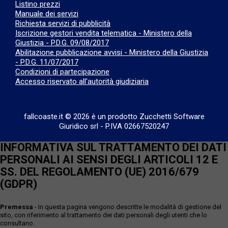
Listino prezzi
Manuale dei servizi
Richiesta servizi di pubblicità
Iscrizione gestori vendita telematica - Ministero della
Giustizia - P.D.G. 09/08/2017
Abilitazione pubblicazione avvisi - Ministero della Giustizia
- P.D.G. 11/07/2017
Condizioni di partecipazione
Accesso riservato all'autorità giudiziaria
fallcoaste.it © 2026 è un prodotto Zucchetti Software
Giuridico srl
-
P.IVA 02667520247
INFORMATIVA SUL TRATTAMENTO DEI DATI
PERSONALI AI SENSI DEGLI ARTICOLI 12 E
SS. DEL REGOLAMENTO (UE) 2016/679
(GDPR)
Premessa
- In questa pagina vengono descritte le modalità di gestione del
sito, con riferimento al trattamento dei dati personali degli utenti che lo
consultano.