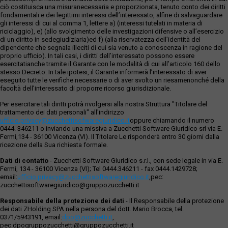
ciò costituisca una misuranecessaria e proporzionata, tenuto conto dei diritti
fondamentali e dei legittimi interessi dell’interessato, alfine di salvaguardare
gli interessi di cui al comma 1, lettere a) (interessi tutelati in materia di
riciclaggio), e) (allo svolgimento delle investigazioni difensive o all’esercizio
di un diritto in sedegiudiziaria)ed f) (alla riservatezza dell’identità del
dipendente che segnala illeciti di cui sia venuto a conoscenza in ragione del
proprio ufficio). In tali casi, i diritti dell’interessato possono essere
esercitatianche tramite il Garante con le modalità di cui all’articolo 160 dello
stesso Decreto. In tale ipotesi, il Garante informerà l’interessato di aver
eseguito tutte le verifiche necessarie o di aver svolto un riesamenonché della
facoltà dell’interessato di proporre ricorso giurisdizionale.
Per esercitare tali diritti potrà rivolgersi alla nostra Struttura "Titolare del
trattamento dei dati personali" all'indirizzo
ufficio.privacy@zucchettisofwaregiuridico.it
oppure chiamando il numero
0444. 346211 o inviando una missiva a Zucchetti Software Giuridico srl via E.
Fermi,134 - 36100 Vicenza (VI). Il Titolare Le risponderà entro 30 giorni dalla
ricezione della Sua richiesta formale.
Dati di contatto
- Zucchetti Software Giuridico s.r.l., con sede legale in via E.
Fermi, 134 - 36100 Vicenza (VI); Tel 0444.346211 - fax 0444.1429728;
email:
ufficio.privacy@zucchettisoftwaregiuridico.it
,pec:
zucchettisoftwaregiuridico@gruppozucchetti.it
Responsabile della protezione dei dati
- Il Responsabile della protezione
dei dati ZHolding SPA nella persona del dott. Mario Brocca, tel.
0371/5943191, email:
dpo@zucchetti.it
,
pec:dpogruppozucchetti@gruppozucchetti.it