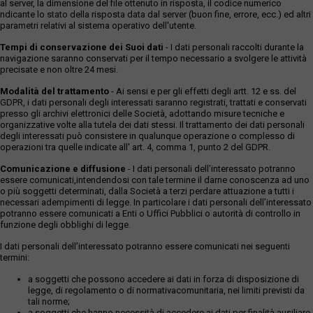
al server, la dimensione del file ottenuto in risposta, il codice numerico
ndicante lo stato della risposta data dal server (buon fine, errore, ecc.) ed altri
parametri relativi al sistema operativo dell'utente.
Tempi di conservazione dei Suoi dati
- I dati personali raccolti durante la
navigazione saranno conservati per il tempo necessario a svolgere le attività
precisate e non oltre 24 mesi.
Modalità del trattamento
- Ai sensi e per gli effetti degli artt. 12 e ss. del
GDPR, i dati personali degli interessati saranno registrati, trattati e conservati
presso gli archivi elettronici delle Società, adottando misure tecniche e
organizzative volte alla tutela dei dati stessi. Il trattamento dei dati personali
degli interessati può consistere in qualunque operazione o complesso di
operazioni tra quelle indicate all' art. 4, comma 1, punto 2 del GDPR.
Comunicazione e diffusione
- I dati personali dell’interessato potranno
essere comunicati,intendendosi con tale termine il darne conoscenza ad uno
o più soggetti determinati, dalla Società a terzi perdare attuazione a tutti i
necessari adempimenti di legge. In particolare i dati personali dell’interessato
potranno essere comunicati a Enti o Uffici Pubblici o autorità di controllo in
funzione degli obblighi di legge.
I dati personali dell’interessato potranno essere comunicati nei seguenti
termini:
a soggetti che possono accedere ai dati in forza di disposizione di
legge, di regolamento o di normativacomunitaria, nei limiti previsti da
tali norme;
a soggetti che hanno necessità di accedere ai dati per finalità ausiliare