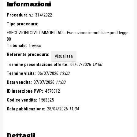
TERRENO:
Informazioni
TERRENO
TERRENO:
Procedura n.:
314/2022
TERRENO
Tipo procedura:
TERRENO:
TERRENO
ESECUZIONI CIVILI IMMOBILIARI - Esecuzione immobiliare post legge
TERRENO:
80
TERRENO
Tribunale:
Treviso
Abitazione:
Abitazione
Referente procedura:
Visualizza
Abitazione:
Termine presentazione offerte:
06/07/2026
13:00
Abitazione
Magazzino:
Termine visita:
06/07/2026
13:00
Magazzino
Data vendita:
07/07/2026
11:00
ID inserzione PVP:
4570012
Codice vendita:
1563325
Data pubblicazione:
28/04/2026
11:34
Dettagli