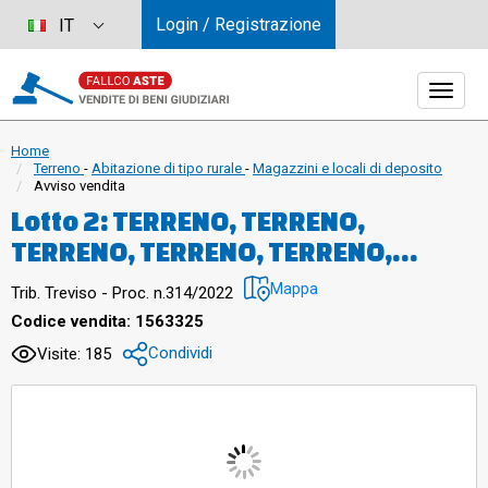
Login / Registrazione
IT
Home
Terreno
-
Abitazione di tipo rurale
-
Magazzini e locali di deposito
Avviso vendita
Lotto 2: TERRENO, TERRENO,
TERRENO, TERRENO, TERRENO,
TERRENO, TERRENO, TERRENO,
Mappa
Trib. Treviso - Proc. n.314/2022
TERRENO, TERRENO, TERRENO,
Codice vendita: 1563325
TERRENO, TERRENO, TERRENO,
Condividi
Visite: 185
Abitazione, Abitazione, Magazzino