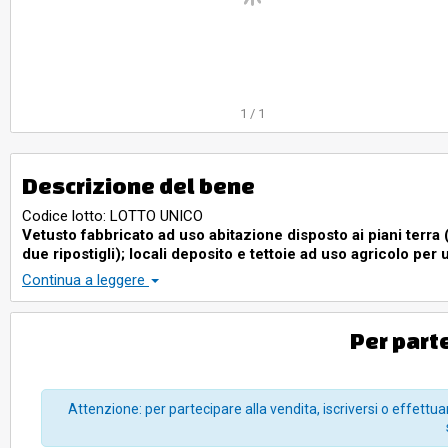
1
/
1
Descrizione del bene
Codice lotto: LOTTO UNICO
Vetusto fabbricato ad uso abitazione disposto ai piani terra
due ripostigli); locali deposito e tettoie ad uso agricolo pe
di mq. 186; area scoperta di pertinenza di mq. 1.398.:
Continua a leggere
Vetusto fabbricato ad uso abitazione disposto ai piani terra (ingr
locali deposito e tettoie ad uso agricolo per una superficie lord
di pertinenza di mq. 1.398.
Per part
Terreni agricoli di complessivi mq. 7.850 attualmente a prato
Terreni agricoli di complessivi mq. 7.850 attualmente a prato inco
Attenzione: per partecipare alla vendita, iscriversi o effettuar