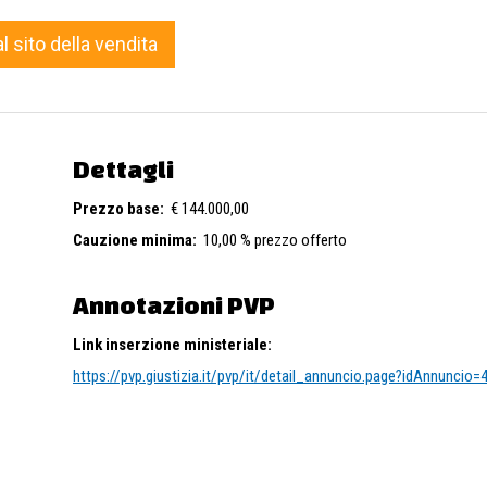
al sito della vendita
Dettagli
Prezzo base:
€ 144.000,00
Cauzione minima:
10,00 % prezzo offerto
Annotazioni PVP
Link inserzione ministeriale:
https://pvp.giustizia.it/pvp/it/detail_annuncio.page?idAnnuncio