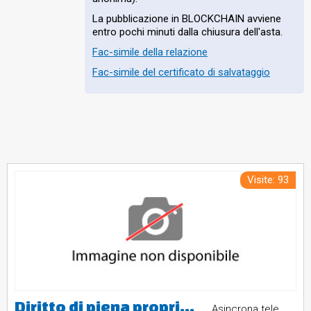
La pubblicazione in BLOCKCHAIN avviene
entro pochi minuti dalla chiusura dell'asta.
Fac-simile della relazione
Fac-simile del certificato di salvataggio
Visite: 93
Diritto di piena proprietà su terreni siti nel come di Dipignano, costituitoda due particelle entrambe al foglio 21, la nr. 86 e la nr. 87,rispettivamente con la superficie di mq. 7.870 e di mq. 600, quindi per un totale di mq. 8.470, con qualità agraria castagneto-frutteto.Valore Stimato € 29.500,00
Asincrona telematica