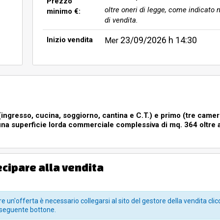
Prezzo
oltre oneri di legge, come indicato n
minimo €:
di vendita.
23/09/2026
h 14:30
Inizio vendita
Mer
 (ingresso, cucina, soggiorno, cantina e C.T.) e primo (tre came
r una superficie lorda commerciale complessiva di mq. 364 oltre 
esso, cucina, soggiorno, cantina e C.T.) e primo (tre camere, bagno, du
a commerciale complessiva di mq. 364 oltre a due tettoie di mq. 186; 
ecipare alla vendita
 incolto.:
lto.
e un'offerta è necessario collegarsi al sito del gestore della vendita clic
seguente bottone.