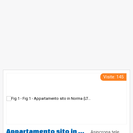
Visite: 145
Appartamento sito in Norma (LT), Via Michelangelo Buonarroti n. 67, piano secondo, interno 8. Immobile censito al Catasto Fabbricati del Comune di Norma, foglio 19, particella 1090, subalterno 10, categoria A/3, classe 4, vani 4,5, rendita catastale euro 278,93. L'immobile è composto da ingresso, soggiorno, cucina, due camere da letto, bagno e ripostiglio. Pertinenza: cantina al piano seminterrato, foglio 19, particella 1090, subalterno 14, categoria C/2. Valore di stima: euro 65.504,00.
Asincrona telematica