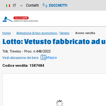
Contatti
IT
Home
Abitazione di tipo economico
-
Terreno
Avviso vendita
Lotto: Vetusto fabbricato ad u
terra (ingresso, cucina, soggio
Trib. Treviso - Proc. n.448/2022
camere, bagno, due ripostigli)
Mappa
Vedi ubicazione dei beni
agricolo per una superficie 
Codice vendita: 1587484
mq. 364 oltre a due tettoie di
pertinenza di mq. 1.398., Terr
7.850 attualmente a prato inc