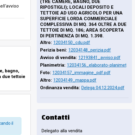
(TRE CAMERE, BAGNO, DUE
ell'avviso
RIPOSTIGLI); LOCALI DEPOSITO E
TETTOIE AD USO AGRICOLO PER UNA
SUPERFICIE LORDA COMMERCIALE
COMPLESSIVA DI MQ. 364 OLTRE A DUE
TETTOIE DI MQ. 186; AREA SCOPERTA
DI PERTINENZA DI MQ. 1.398.
Altro:
12034150_cdu.pdf
Perizia beni:
12034148_perizia.pdf
Avviso di vendita:
12193841_avviso.pdf
Planimetria:
12034156_elaborato-planimetrico
re, bagno,
Foto:
12034157_immagine_pdf.pdf
a due tettoie
Altro:
12034149_mappa.pdf
Ordinanza vendita:
Delega 04.12.2024.pdf
e ripostigli);
area scoperta
Contatti
cando il
Delegato alla vendita