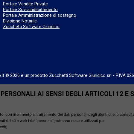
Portale Vendite Private
Portale Sovraindebitamento
Portale Amministrazione di sostegno
Divisione Notarile
Zucchetti Software Giuridico
e.it © 2026 è un prodotto Zucchetti Software Giuridico srl
-
P.IVA 02
ERSONALI AI SENSI DEGLI ARTICOLI 12 E 
o, con riferimento al trattamento dei dati personali degli utenti che lo consult
utenti del sito web i dati personali potranno essere utilizzati per:
 web;