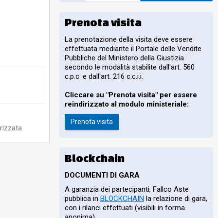
Prenota visita
La prenotazione della visita deve essere
effettuata mediante il Portale delle Vendite
Pubbliche del Ministero della Giustizia
secondo le modalità stabilite dall'art. 560
c.p.c. e dall'art. 216 c.c.i.i.
Cliccare su "Prenota visita" per essere
reindirizzato al modulo ministeriale:
Prenota visita
rizzata.
Blockchain
DOCUMENTI DI GARA
A garanzia dei partecipanti, Fallco Aste
pubblica in
BLOCKCHAIN
la relazione di gara,
con i rilanci effettuati (visibili in forma
anonima).