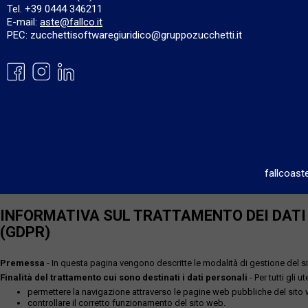
Tel. +39 0444 346211
E-mail:
aste@fallco.it
PEC: zucchettisoftwaregiuridico@gruppozucchetti.it
fallcoast
INFORMATIVA SUL TRATTAMENTO DEI DATI P
(GDPR)
Premessa
- In questa pagina vengono descritte le modalità di gestione del sit
Finalità del trattamento cui sono destinati i dati personali
- Per tutti gli 
permettere la navigazione attraverso le pagine web pubbliche del sito
controllare il corretto funzionamento del sito web.