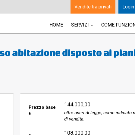
Vendite tra privati
Login
HOME
SERVIZI
COME FUNZIO
so abitazione disposto ai pian
rno, cantina e C.T.) e primo (tr
; locali deposito e tettoie ad u
lorda commerciale complessiva 
 mq. 186; area scoperta di
eni agricoli di complessivi mq.
144.000,00
Prezzo base
oltre oneri di legge, come indicato n
€:
olto.
di vendita.
108.000,00