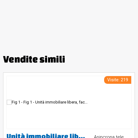
Vendite simili
Visite: 219
Unità immobiliare libera, facente parte di un fabbricato a schiera di fine anni 90, su quattro livelli collegati da scala interna, comprendente: garage al piano 1°sottostrada accessibile da corsia carrabile di uso condominiale; porzione di appartamento al piano terreno con ingresso, soggiorno, cucina, bagno, area scoperta recintata con lastrico e giardino sul fronte e sul retro; porzione di appartamento al piano primo con due camere, disimpegno, bagno e due balconi; soffitta con due locali sotto
Asincrona telematica