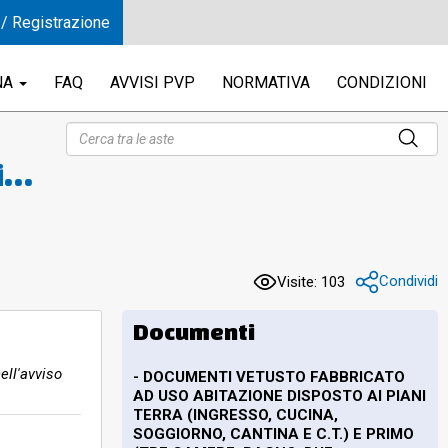
 / Registrazione
NA
FAQ
AVVISI PVP
NORMATIVA
CONDIZIONI
i
e
so
di
Condividi
Visite: 103
Documenti
ell'avviso
- DOCUMENTI VETUSTO FABBRICATO
AD USO ABITAZIONE DISPOSTO AI PIANI
TERRA (INGRESSO, CUCINA,
SOGGIORNO, CANTINA E C.T.) E PRIMO