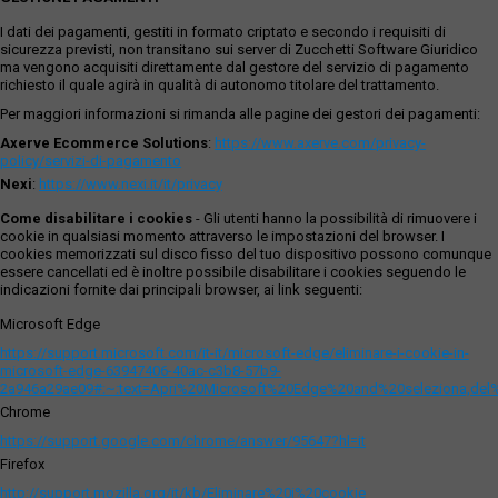
I dati dei pagamenti, gestiti in formato criptato e secondo i requisiti di
sicurezza previsti, non transitano sui server di Zucchetti Software Giuridico
ma vengono acquisiti direttamente dal gestore del servizio di pagamento
richiesto il quale agirà in qualità di autonomo titolare del trattamento.
Per maggiori informazioni si rimanda alle pagine dei gestori dei pagamenti:
Axerve Ecommerce Solutions
:
https://www.axerve.com/privacy-
policy/servizi-di-pagamento
Nexi
:
https://www.nexi.it/it/privacy
Come disabilitare i cookies
- Gli utenti hanno la possibilità di rimuovere i
cookie in qualsiasi momento attraverso le impostazioni del browser. I
cookies memorizzati sul disco fisso del tuo dispositivo possono comunque
essere cancellati ed è inoltre possibile disabilitare i cookies seguendo le
indicazioni fornite dai principali browser, ai link seguenti:
Microsoft Edge
https://support.microsoft.com/it-it/microsoft-edge/eliminare-i-cookie-in-
microsoft-edge-63947406-40ac-c3b8-57b9-
2a946a29ae09#:~:text=Apri%20Microsoft%20Edge%20and%20seleziona,del
Chrome
https://support.google.com/chrome/answer/95647?hl=it
Firefox
http://support.mozilla.org/it/kb/Eliminare%20i%20cookie