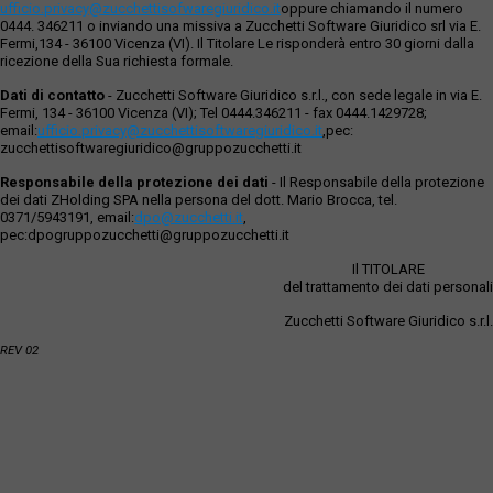
ufficio.privacy@zucchettisofwaregiuridico.it
oppure chiamando il numero
0444. 346211 o inviando una missiva a Zucchetti Software Giuridico srl via E.
Fermi,134 - 36100 Vicenza (VI). Il Titolare Le risponderà entro 30 giorni dalla
ricezione della Sua richiesta formale.
Dati di contatto
- Zucchetti Software Giuridico s.r.l., con sede legale in via E.
Fermi, 134 - 36100 Vicenza (VI); Tel 0444.346211 - fax 0444.1429728;
email:
ufficio.privacy@zucchettisoftwaregiuridico.it
,pec:
zucchettisoftwaregiuridico@gruppozucchetti.it
Responsabile della protezione dei dati
- Il Responsabile della protezione
dei dati ZHolding SPA nella persona del dott. Mario Brocca, tel.
0371/5943191, email:
dpo@zucchetti.it
,
pec:dpogruppozucchetti@gruppozucchetti.it
Il TITOLARE
del trattamento dei dati personali
Zucchetti Software Giuridico s.r.l.
REV 02