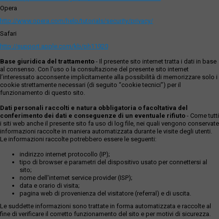
Opera
http://www.opera.com/help/tutorials/security/privacy/
Safari
http://support.apple.com/kb/ph11920
Base giuridica del trattamento
- Il presente sito internet tratta i dati in base
al consenso. Con l'uso o la consultazione del presente sito internet
l’interessato acconsente implicitamente alla possibilità di memorizzare solo i
cookie strettamente necessari (di seguito “cookie tecnici”) per il
funzionamento di questo sito.
Dati personali raccolti e natura obbligatoria o facoltativa del
conferimento dei dati e conseguenze di un eventuale rifiuto
- Come tutti
i siti web anche il presente sito fa uso di log file, nei quali vengono conservate
informazioni raccolte in maniera automatizzata durante le visite degli utenti.
Le informazioni raccolte potrebbero essere le seguenti:
indirizzo internet protocollo (IP);
tipo di browser e parametri del dispositivo usato per connettersi al
sito;
nome dell'internet service provider (ISP);
data e orario di visita;
pagina web di provenienza del visitatore (referral) e di uscita.
Le suddette informazioni sono trattate in forma automatizzata e raccolte al
fine di verificare il corretto funzionamento del sito e per motivi di sicurezza.