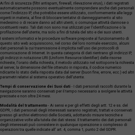
Ai fini di sicurezza (filtri antispam, firewall, rilevazione virus), i dati registrati
automaticamente possono eventualmente comprendere anche dati personali
come l'indirizzo IP, che potrebbe essere utilizzato, conformemente alle leggi
vigenti in materia, al fine di bloccare tentativi di danneggiamento al sito
medesimo o di recare danno ad altri utenti, o comunque attività dannose o
costituenti reato. Tali dati non sono mai utilizzati per l'identificazione o la
profilazione dell'utente, ma solo a fini di tutela del sito e dei suoi utenti.
I sistemi informatici e le procedure software preposte al funzionamento di
questo sito web acquisiscono, nel corso del loro normale esercizio, alcuni
dati personali la cui trasmissione è implicita nell'uso dei protocolli di
comunicazione di Internet. In questa categoria di dati rientrano gli indirizzi IP,
gli indirizzi in notazione URI (Uniform Resource Identifier) delle risorse
richieste, l'orario della richiesta, il metodo utilizzato nel sottoporre la richiesta
al server, la dimensione del file ottenuto in risposta, il codice numerico
ndicante lo stato della risposta data dal server (buon fine, errore, ecc.) ed altri
parametri relativi al sistema operativo dell'utente.
Tempi di conservazione dei Suoi dati
- I dati personali raccolti durante la
navigazione saranno conservati per il tempo necessario a svolgere le attività
precisate e non oltre 24 mesi.
Modalità del trattamento
- Ai sensi e per gli effetti degli artt. 12 e ss. del
GDPR, i dati personali degli interessati saranno registrati, trattati e conservati
presso gli archivi elettronici delle Società, adottando misure tecniche e
organizzative volte alla tutela dei dati stessi. Il trattamento dei dati personali
degli interessati può consistere in qualunque operazione o complesso di
operazioni tra quelle indicate all' art. 4, comma 1, punto 2 del GDPR.