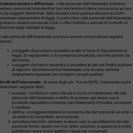
Comunicazione e diffusione
- I dati personali dell’interessato potranno
essere comunicati,intendendosi con tale termine il darne conoscenza ad uno
o più soggetti determinati, dalla Società a terzi perdare attuazione a tutti i
necessari adempimenti di legge. In particolare i dati personali dell’interessato
potranno essere comunicati a Enti o Uffici Pubblici o autorità di controllo in
funzione degli obblighi di legge.
I dati personali dell’interessato potranno essere comunicati nei seguenti
termini:
a soggetti che possono accedere ai dati in forza di disposizione di
legge, di regolamento o di normativacomunitaria, nei limiti previsti da
tali norme;
a soggetti che hanno necessità di accedere ai dati per finalità ausiliare
al rapporto che intercorre tra l’interessato e la Società, nei limiti
strettamente necessari per svolgere i compiti ausiliari.
Diritti dell’interessato
- Ai sensi degli artt. 15 e ss GDPR, l’interessato potrà
esercitare i seguenti diritti:
accesso: conferma o meno che sia in corso un trattamento dei dati
personali dell’interessato e diritto di accesso agli stessi; non è
possibile rispondere a richieste manifestamente infondate, eccessive
o ripetitive;
rettifica: correggere/ottenere la correzione dei dati personali se errati o
obsoleti e di completarli, se incompleti;
cancellazione/oblio: ottenere, in alcuni casi, la cancellazione dei dati
personali forniti; questo non è un diritto assoluto, in quanto le Società
potrebbero avere motivi legittimi o legali per conservarli;