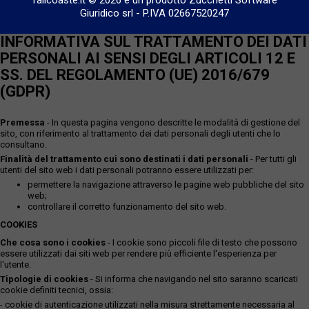
fallcoaste.it © 2026 è un prodotto Zucchetti Software
Giuridico srl
-
P.IVA 02667520247
INFORMATIVA SUL TRATTAMENTO DEI DATI
PERSONALI AI SENSI DEGLI ARTICOLI 12 E
SS. DEL REGOLAMENTO (UE) 2016/679
(GDPR)
Premessa
- In questa pagina vengono descritte le modalità di gestione del
sito, con riferimento al trattamento dei dati personali degli utenti che lo
consultano.
Finalità del trattamento cui sono destinati i dati personali
- Per tutti gli
utenti del sito web i dati personali potranno essere utilizzati per:
permettere la navigazione attraverso le pagine web pubbliche del sito
web;
controllare il corretto funzionamento del sito web.
COOKIES
Che cosa sono i cookies
- I cookie sono piccoli file di testo che possono
essere utilizzati dai siti web per rendere più efficiente l'esperienza per
l'utente.
Tipologie di cookies
- Si informa che navigando nel sito saranno scaricati
cookie definiti tecnici, ossia:
- cookie di autenticazione utilizzati nella misura strettamente necessaria al