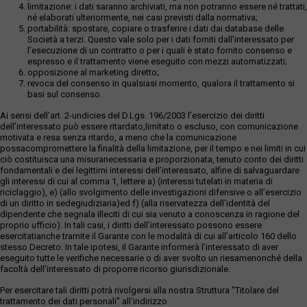
limitazione: i dati saranno archiviati, ma non potranno essere né trattati,
né elaborati ulteriormente, nei casi previsti dalla normativa;
portabilità: spostare, copiare o trasferire i dati dai database delle
Società a terzi. Questo vale solo per i dati forniti dall’interessato per
l’esecuzione di un contratto o per i quali è stato fornito consenso e
espresso e il trattamento viene eseguito con mezzi automatizzati;
opposizione al marketing diretto;
revoca del consenso in qualsiasi momento, qualora il trattamento si
basi sul consenso.
Ai sensi dell’art. 2-undicies del D.Lgs. 196/2003 l’esercizio dei diritti
dell’interessato può essere ritardato,limitato o escluso, con comunicazione
motivata e resa senza ritardo, a meno che la comunicazione
possacompromettere la finalità della limitazione, per il tempo e nei limiti in cui
ciò costituisca una misuranecessaria e proporzionata, tenuto conto dei diritti
fondamentali e dei legittimi interessi dell’interessato, alfine di salvaguardare
gli interessi di cui al comma 1, lettere a) (interessi tutelati in materia di
riciclaggio), e) (allo svolgimento delle investigazioni difensive o all’esercizio
di un diritto in sedegiudiziaria)ed f) (alla riservatezza dell’identità del
dipendente che segnala illeciti di cui sia venuto a conoscenza in ragione del
proprio ufficio). In tali casi, i diritti dell’interessato possono essere
esercitatianche tramite il Garante con le modalità di cui all’articolo 160 dello
stesso Decreto. In tale ipotesi, il Garante informerà l’interessato di aver
eseguito tutte le verifiche necessarie o di aver svolto un riesamenonché della
facoltà dell’interessato di proporre ricorso giurisdizionale.
Per esercitare tali diritti potrà rivolgersi alla nostra Struttura "Titolare del
trattamento dei dati personali" all'indirizzo