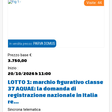
Visite: 44
PARVA DOMUS
In vendita presso:
Prezzo base €:
3.750,00
Inizio :
20/10/2026
h 11:00
LOTTO 1: marchio figurativo classe
37 AQUAE: la domanda di
registrazione nazionale in Italia
re...
Sincrona telematica