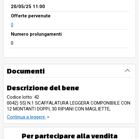
20/05/25 11:00
Offerte pervenute
0
Numero prolungamenti
0
Documenti
Descrizione del bene
Codice lotto: 42
0042) 55) N.1 SCAFFALATURA LEGGERA COMPONIBILE CON
12 MONTANTI DOPPI, 30 RIPIANI CON MAGLIETTE,
GIACCHETTI MARCATE TITANO SPURGHI –
Continua a leggere
N.1 CASSA ACUSTICA MARCA ALPINE TIPO R15 –
N.1 AMPLIFICATORE DI POTENZA STEG Q220 -
N.1 AMPLIFICATORE DI POTENZA AUDISON –
Per partecipare alla vendita
N.1 AMPLIFICATORE DI POTENZA SPANNUNGSWANDLER