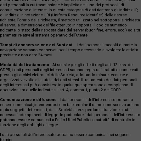
dati personali la cui trasmissione è implicita nell'uso dei protocolli di
comunicazione di Internet. In questa categoria di dati rientrano gli indirizzi IP,
gli indirizzi in notazione URI (Uniform Resource Identifier) delle risorse
richieste, l'orario della richiesta, il metodo utilizzato nel sottoporre la richiesta
al server, la dimensione del file ottenuto in risposta, il codice numerico
ndicante lo stato della risposta data dal server (buon fine, errore, ecc.) ed altri
parametri relativi al sistema operativo dell'utente.
Tempi di conservazione dei Suoi dati
- I dati personali raccolti durante la
navigazione saranno conservati per il tempo necessario a svolgere le attività
precisate e non oltre 24 mesi.
Modalità del trattamento
- Ai sensi e per gli effetti degli artt. 12 e ss. del
GDPR, i dati personali degli interessati saranno registrati, trattati e conservati
presso gli archivi elettronici delle Società, adottando misure tecniche e
organizzative volte alla tutela dei dati stessi. Il trattamento dei dati personali
degli interessati può consistere in qualunque operazione o complesso di
operazioni tra quelle indicate all' art. 4, comma 1, punto 2 del GDPR.
Comunicazione e diffusione
- I dati personali dell’interessato potranno
essere comunicati,intendendosi con tale termine il darne conoscenza ad uno
o più soggetti determinati, dalla Società a terzi perdare attuazione a tutti i
necessari adempimenti di legge. In particolare i dati personali dell’interessato
potranno essere comunicati a Enti o Uffici Pubblici o autorità di controllo in
funzione degli obblighi di legge.
I dati personali dell’interessato potranno essere comunicati nei seguenti
termini: