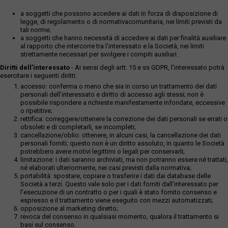
a soggetti che possono accedere ai dati in forza di disposizione di
legge, di regolamento o di normativacomunitaria, nei limiti previsti da
tali norme;
a soggetti che hanno necessità di accedere ai dati per finalità ausiliare
al rapporto che intercorre tra l’interessato e la Società, nei limiti
strettamente necessari per svolgere i compiti ausiliari.
Diritti dell’interessato
- Ai sensi degli artt. 15 e ss GDPR, l’interessato potrà
esercitare i seguenti diritti:
accesso: conferma o meno che sia in corso un trattamento dei dati
personali dell’interessato e diritto di accesso agli stessi; non è
possibile rispondere a richieste manifestamente infondate, eccessive
o ripetitive;
rettifica: correggere/ottenere la correzione dei dati personali se errati o
obsoleti e di completarli, se incompleti;
cancellazione/oblio: ottenere, in alcuni casi, la cancellazione dei dati
personali forniti; questo non è un diritto assoluto, in quanto le Società
potrebbero avere motivi legittimi o legali per conservarli;
limitazione: i dati saranno archiviati, ma non potranno essere né trattati,
né elaborati ulteriormente, nei casi previsti dalla normativa;
portabilità: spostare, copiare o trasferire i dati dai database delle
Società a terzi. Questo vale solo per i dati forniti dall’interessato per
l’esecuzione di un contratto o per i quali è stato fornito consenso e
espresso e il trattamento viene eseguito con mezzi automatizzati;
opposizione al marketing diretto;
revoca del consenso in qualsiasi momento, qualora il trattamento si
basi sul consenso.