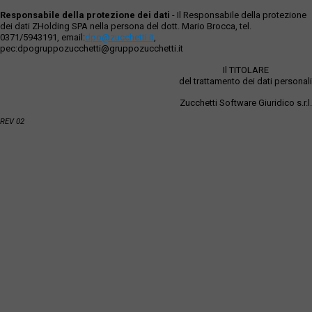
Responsabile della protezione dei dati
- Il Responsabile della protezione
dei dati ZHolding SPA nella persona del dott. Mario Brocca, tel.
0371/5943191, email:
dpo@zucchetti.it
,
pec:dpogruppozucchetti@gruppozucchetti.it
Il TITOLARE
del trattamento dei dati personali
Zucchetti Software Giuridico s.r.l.
REV 02