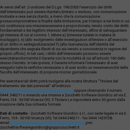
Ai sensi dell’art. 2-undicies del D.Lgs. 196/2003 l’esercizio dei diritti
dell’interessato può essere ritardato,limitato o escluso, con comunicazione
motivata e resa senza ritardo, a meno che la comunicazione
possacompromettere la finalità della limitazione, per il tempo e nei limiti in cui
ciò costituisca una misuranecessaria e proporzionata, tenuto conto dei diritti
fondamentali e dei legittimi interessi dell’interessato, alfine di salvaguardare
gli interessi di cui al comma 1, lettere a) (interessi tutelati in materia di
riciclaggio), e) (allo svolgimento delle investigazioni difensive o all’esercizio
di un diritto in sedegiudiziaria)ed f) (alla riservatezza dell’identità del
dipendente che segnala illeciti di cui sia venuto a conoscenza in ragione del
proprio ufficio). In tali casi, i diritti dell’interessato possono essere
esercitatianche tramite il Garante con le modalità di cui all’articolo 160 dello
stesso Decreto. In tale ipotesi, il Garante informerà l’interessato di aver
eseguito tutte le verifiche necessarie o di aver svolto un riesamenonché della
facoltà dell’interessato di proporre ricorso giurisdizionale.
Per esercitare tali diritti potrà rivolgersi alla nostra Struttura "Titolare del
trattamento dei dati personali" all'indirizzo
ufficio.privacy@zucchettisofwaregiuridico.it
oppure chiamando il numero
0444. 346211 o inviando una missiva a Zucchetti Software Giuridico srl via E.
Fermi,134 - 36100 Vicenza (VI). Il Titolare Le risponderà entro 30 giorni dalla
ricezione della Sua richiesta formale.
Dati di contatto
- Zucchetti Software Giuridico s.r.l., con sede legale in via E.
Fermi, 134 - 36100 Vicenza (VI); Tel 0444.346211 - fax 0444.1429728;
email:
ufficio.privacy@zucchettisoftwaregiuridico.it
,pec:
zucchettisoftwaregiuridico@gruppozucchetti.it