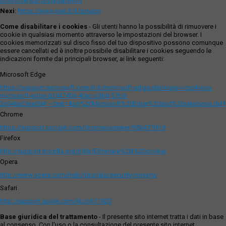
policy/servizi-di-pagamento
Nexi
:
https://www.nexi.it/it/privacy
Come disabilitare i cookies
- Gli utenti hanno la possibilità di rimuovere i
cookie in qualsiasi momento attraverso le impostazioni del browser. I
cookies memorizzati sul disco fisso del tuo dispositivo possono comunque
essere cancellati ed è inoltre possibile disabilitare i cookies seguendo le
indicazioni fornite dai principali browser, ai link seguenti:
Microsoft Edge
https://support.microsoft.com/it-it/microsoft-edge/eliminare-i-cookie-in-
microsoft-edge-63947406-40ac-c3b8-57b9-
2a946a29ae09#:~:text=Apri%20Microsoft%20Edge%20and%20seleziona,del
Chrome
https://support.google.com/chrome/answer/95647?hl=it
Firefox
http://support.mozilla.org/it/kb/Eliminare%20i%20cookie
Opera
http://www.opera.com/help/tutorials/security/privacy/
Safari
http://support.apple.com/kb/ph11920
Base giuridica del trattamento
- Il presente sito internet tratta i dati in base
al consenso. Con l'uso o la consultazione del presente sito internet