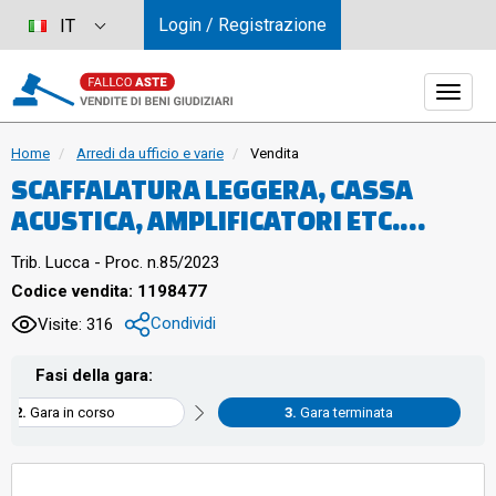
Login / Registrazione
IT
Home
Arredi da ufficio e varie
Vendita
SCAFFALATURA LEGGERA, CASSA
ACUSTICA, AMPLIFICATORI ETC.
LOTTO 42
Trib. Lucca - Proc. n.85/2023
Codice vendita: 1198477
Condividi
Visite: 316
Fasi della gara:
Gara in corso
Gara terminata