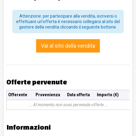
1200W/2500W
N.8 CONFEZIONI DI CARTA A4 PER FOTOCOPIATRICI –
Attenzione: per partecipare alla vendita, iscriversi o
N.4 RISME DI CARTA A3 PER FOTOCOPIATRICI –
effettuare un'offerta è necessario collegarsi al sito del
N.1 TAVOLINO ROTONDO IN ACCIAIO
gestore della vendita cliccando il seguente bottone.
I BENI SONO VISIONABILI IL GIORNO 13 MAGGIO DALLE
14:00 ALLE 16:00 PREVIO APPUNTAMENTO CONCORDATO
CON IL VICE DIRETTORE DELL'IVG SIG. MIRCO BEDINI AL NR.
Vai al sito della vendita
348-9005038
Offerte pervenute
Offerente
Provenienza
Data offerta
Importo (€)
Al momento non sono pervenute offerte
Informazioni