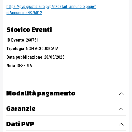
https://pvp.giustizia.it/pvp/it/detail_annuncio.page?
idAnnuncio=4376012
Storico Eventi
ID Evento
268751
Tipologia
NON AGGIUDICATA
Data pubblicazione
28/05/2025
Nota
DESERTA
Modalità pagamento
Garanzie
Dati PVP