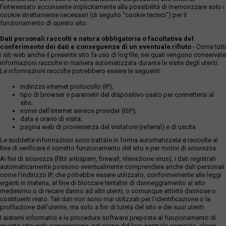
l’interessato acconsente implicitamente alla possibilità di memorizzare solo i
cookie strettamente necessari (di seguito “cookie tecnici”) per il
funzionamento di questo sito.
Dati personali raccolti e natura obbligatoria o facoltativa del
conferimento dei dati e conseguenze di un eventuale rifiuto
- Come tutti
i siti web anche il presente sito fa uso di log file, nei quali vengono conservate
informazioni raccolte in maniera automatizzata durante le visite degli utenti.
Le informazioni raccolte potrebbero essere le seguenti:
indirizzo internet protocollo (IP);
tipo di browser e parametri del dispositivo usato per connettersi al
sito;
nome dell'internet service provider (ISP);
data e orario di visita;
pagina web di provenienza del visitatore (referral) e di uscita.
Le suddette informazioni sono trattate in forma automatizzata e raccolte al
fine di verificare il corretto funzionamento del sito e per motivi di sicurezza.
Ai fini di sicurezza (filtri antispam, firewall, rilevazione virus), i dati registrati
automaticamente possono eventualmente comprendere anche dati personali
come l'indirizzo IP, che potrebbe essere utilizzato, conformemente alle leggi
vigenti in materia, al fine di bloccare tentativi di danneggiamento al sito
medesimo o di recare danno ad altri utenti, o comunque attività dannose o
costituenti reato. Tali dati non sono mai utilizzati per l'identificazione o la
profilazione dell'utente, ma solo a fini di tutela del sito e dei suoi utenti.
I sistemi informatici e le procedure software preposte al funzionamento di
questo sito web acquisiscono, nel corso del loro normale esercizio, alcuni