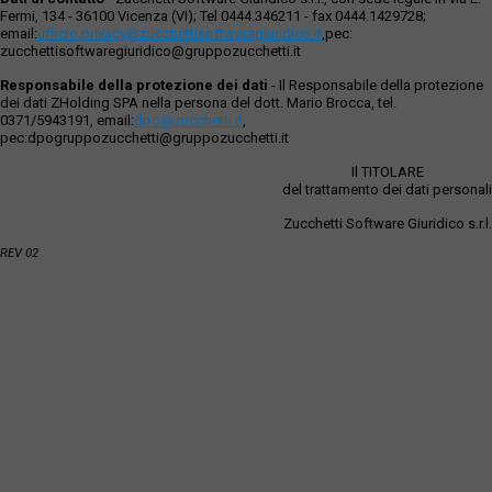
Fermi, 134 - 36100 Vicenza (VI); Tel 0444.346211 - fax 0444.1429728;
email:
ufficio.privacy@zucchettisoftwaregiuridico.it
,pec:
zucchettisoftwaregiuridico@gruppozucchetti.it
Responsabile della protezione dei dati
- Il Responsabile della protezione
dei dati ZHolding SPA nella persona del dott. Mario Brocca, tel.
0371/5943191, email:
dpo@zucchetti.it
,
pec:dpogruppozucchetti@gruppozucchetti.it
Il TITOLARE
del trattamento dei dati personali
Zucchetti Software Giuridico s.r.l.
REV 02