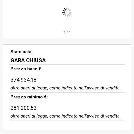
urbana, porzione della corte del
fabbricato; 7- Area urbana,
porzione della corte del fabbricato;
8- Area urbana, porzione della
corte del fabbricato; 9- Terreno ag
1
/
1
Stato asta:
GARA CHIUSA
Prezzo base €:
374.934,18
oltre oneri di legge, come indicato nell'avviso di vendita.
Prezzo minimo €:
281.200,63
oltre oneri di legge, come indicato nell'avviso di vendita.