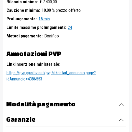
Rilancio minimo:
€ 7.400,00
Cauzione minima:
10,00 % prezzo offerto
Prolungamento:
15 min
Limite massimo prolungamenti:
24
Metodi pagamento:
Bonifico
Annotazioni PVP
Link inserzione ministeriale:
https://pvp.giustizia.it/pvp/it/detail_annuncio.page?
idAnnuncio=4386553
Modalità pagamento
Garanzie