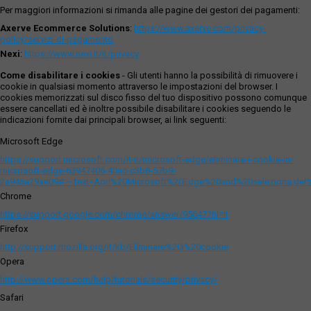
Per maggiori informazioni si rimanda alle pagine dei gestori dei pagamenti:
Axerve Ecommerce Solutions
:
https://www.axerve.com/privacy-
policy/servizi-di-pagamento
Nexi
:
https://www.nexi.it/it/privacy
Come disabilitare i cookies
- Gli utenti hanno la possibilità di rimuovere i
cookie in qualsiasi momento attraverso le impostazioni del browser. I
cookies memorizzati sul disco fisso del tuo dispositivo possono comunque
essere cancellati ed è inoltre possibile disabilitare i cookies seguendo le
indicazioni fornite dai principali browser, ai link seguenti:
Microsoft Edge
https://support.microsoft.com/it-it/microsoft-edge/eliminare-i-cookie-in-
microsoft-edge-63947406-40ac-c3b8-57b9-
2a946a29ae09#:~:text=Apri%20Microsoft%20Edge%20and%20seleziona,del
Chrome
https://support.google.com/chrome/answer/95647?hl=it
Firefox
http://support.mozilla.org/it/kb/Eliminare%20i%20cookie
Opera
http://www.opera.com/help/tutorials/security/privacy/
Safari