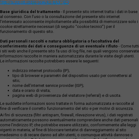
http://support.apple.com/kb/ph11920
Base giuridica del trattamento
- Il presente sito internet tratta i dati in base
al consenso. Con l'uso o la consultazione del presente sito internet
l’interessato acconsente implicitamente alla possibilità di memorizzare solo i
cookie strettamente necessari (di seguito “cookie tecnici”) per il
funzionamento di questo sito.
Dati personali raccolti e natura obbligatoria o facoltativa del
conferimento dei dati e conseguenze di un eventuale rifiuto
- Come tutti
i siti web anche il presente sito fa uso di log file, nei quali vengono conservate
informazioni raccolte in maniera automatizzata durante le visite degli utenti.
Le informazioni raccolte potrebbero essere le seguenti:
indirizzo internet protocollo (IP);
tipo di browser e parametri del dispositivo usato per connettersi al
sito;
nome dell'internet service provider (ISP);
data e orario di visita;
pagina web di provenienza del visitatore (referral) e di uscita.
Le suddette informazioni sono trattate in forma automatizzata e raccolte al
fine di verificare il corretto funzionamento del sito e per motivi di sicurezza.
Ai fini di sicurezza (filtri antispam, firewall, rilevazione virus), i dati registrati
automaticamente possono eventualmente comprendere anche dati personali
come l'indirizzo IP, che potrebbe essere utilizzato, conformemente alle leggi
vigenti in materia, al fine di bloccare tentativi di danneggiamento al sito
medesimo o di recare danno ad altri utenti, o comunque attività dannose o