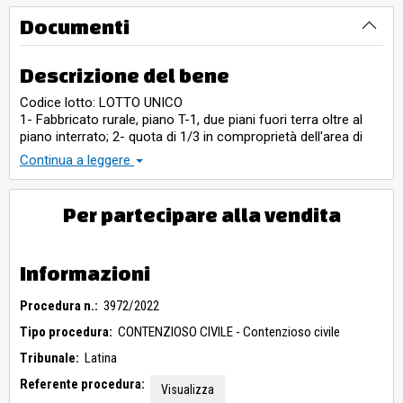
Documenti
Descrizione del bene
Codice lotto: LOTTO UNICO
1- Fabbricato rurale, piano T-1, due piani fuori terra oltre al
piano interrato; 2- quota di 1/3 in comproprietà dell'area di
accesso al Bene 1; 3- Area urbana, corte del fabbricato; 4-
Continua a leggere
Area urbana, porzione della corte del fabbricato; 5 - Area
urbana, porzione della corte del fabbricato su cui è presente
piscina e gazebo; 6- Area urbana, porzione della corte del
Per partecipare alla vendita
fabbricato; 7- Area urbana, porzione della corte del
fabbricato; 8- Area urbana, porzione della corte del
fabbricato; 9- Terreno agricolo
Informazioni
Procedura n.:
3972/2022
Tipo procedura:
CONTENZIOSO CIVILE - Contenzioso civile
Tribunale:
Latina
Referente procedura:
Visualizza