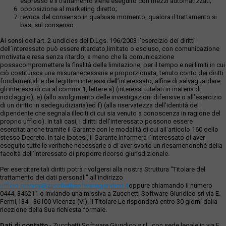
espresso e il trattamento viene eseguito con mezzi automatizzati;
opposizione al marketing diretto;
revoca del consenso in qualsiasi momento, qualora il trattamento si
basi sul consenso.
Ai sensi dell’art. 2-undicies del D.Lgs. 196/2003 l’esercizio dei diritti
dell’interessato può essere ritardato,limitato o escluso, con comunicazione
motivata e resa senza ritardo, a meno che la comunicazione
possacompromettere la finalità della limitazione, per il tempo e nei limiti in cui
ciò costituisca una misuranecessaria e proporzionata, tenuto conto dei diritti
fondamentali e dei legittimi interessi dell’interessato, alfine di salvaguardare
gli interessi di cui al comma 1, lettere a) (interessi tutelati in materia di
riciclaggio), e) (allo svolgimento delle investigazioni difensive o all’esercizio
di un diritto in sedegiudiziaria)ed f) (alla riservatezza dell’identità del
dipendente che segnala illeciti di cui sia venuto a conoscenza in ragione del
proprio ufficio). In tali casi, i diritti dell’interessato possono essere
esercitatianche tramite il Garante con le modalità di cui all’articolo 160 dello
stesso Decreto. In tale ipotesi, il Garante informerà l’interessato di aver
eseguito tutte le verifiche necessarie o di aver svolto un riesamenonché della
facoltà dell’interessato di proporre ricorso giurisdizionale.
Per esercitare tali diritti potrà rivolgersi alla nostra Struttura "Titolare del
trattamento dei dati personali" all'indirizzo
ufficio.privacy@zucchettisofwaregiuridico.it
oppure chiamando il numero
0444. 346211 o inviando una missiva a Zucchetti Software Giuridico srl via E.
Fermi,134 - 36100 Vicenza (VI). Il Titolare Le risponderà entro 30 giorni dalla
ricezione della Sua richiesta formale.
Dati di contatto
- Zucchetti Software Giuridico s.r.l., con sede legale in via E.