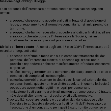
funzione degli obblighi di legge.
I dati personali dell’interessato potranno essere comunicati nei seguenti
termini:
a soggetti che possono accedere ai dati in forza di disposizione di
legge, di regolamento o di normativacomunitaria, nei limiti previsti da
tali norme;
a soggetti che hanno necessità di accedere ai dati per finalità ausiliare
al rapporto che intercorre tra l’interessato e la Società, nei limiti
strettamente necessari per svolgere i compiti ausiliari.
Diritti dell’interessato
- Ai sensi degli artt. 15 e ss GDPR, l’interessato potrà
esercitare i seguenti diritti:
accesso: conferma o meno che sia in corso un trattamento dei dati
personali dell’interessato e diritto di accesso agli stessi; non è
possibile rispondere a richieste manifestamente infondate, eccessive
o ripetitive;
rettifica: correggere/ottenere la correzione dei dati personali se errati o
obsoleti e di completarli, se incompleti;
cancellazione/oblio: ottenere, in alcuni casi, la cancellazione dei dati
personali forniti; questo non è un diritto assoluto, in quanto le Società
potrebbero avere motivi legittimi o legali per conservarli;
limitazione: i dati saranno archiviati, ma non potranno essere né trattati,
né elaborati ulteriormente, nei casi previsti dalla normativa;
portabilità: spostare, copiare o trasferire i dati dai database delle
Società a terzi. Questo vale solo per i dati forniti dall’interessato per
l’esecuzione di un contratto o per i quali è stato fornito consenso e