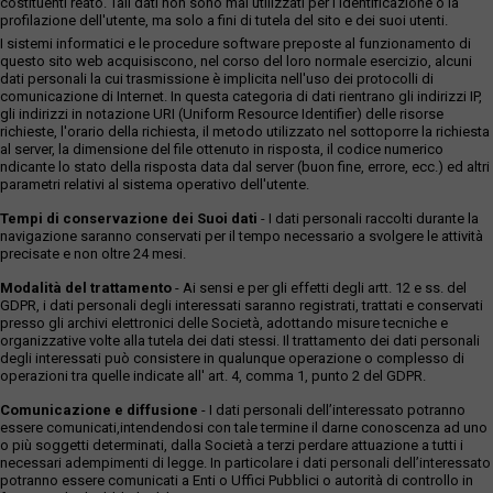
costituenti reato. Tali dati non sono mai utilizzati per l'identificazione o la
profilazione dell'utente, ma solo a fini di tutela del sito e dei suoi utenti.
I sistemi informatici e le procedure software preposte al funzionamento di
questo sito web acquisiscono, nel corso del loro normale esercizio, alcuni
dati personali la cui trasmissione è implicita nell'uso dei protocolli di
comunicazione di Internet. In questa categoria di dati rientrano gli indirizzi IP,
gli indirizzi in notazione URI (Uniform Resource Identifier) delle risorse
richieste, l'orario della richiesta, il metodo utilizzato nel sottoporre la richiesta
al server, la dimensione del file ottenuto in risposta, il codice numerico
ndicante lo stato della risposta data dal server (buon fine, errore, ecc.) ed altri
parametri relativi al sistema operativo dell'utente.
Tempi di conservazione dei Suoi dati
- I dati personali raccolti durante la
navigazione saranno conservati per il tempo necessario a svolgere le attività
precisate e non oltre 24 mesi.
Modalità del trattamento
- Ai sensi e per gli effetti degli artt. 12 e ss. del
GDPR, i dati personali degli interessati saranno registrati, trattati e conservati
presso gli archivi elettronici delle Società, adottando misure tecniche e
organizzative volte alla tutela dei dati stessi. Il trattamento dei dati personali
degli interessati può consistere in qualunque operazione o complesso di
operazioni tra quelle indicate all' art. 4, comma 1, punto 2 del GDPR.
Comunicazione e diffusione
- I dati personali dell’interessato potranno
essere comunicati,intendendosi con tale termine il darne conoscenza ad uno
o più soggetti determinati, dalla Società a terzi perdare attuazione a tutti i
necessari adempimenti di legge. In particolare i dati personali dell’interessato
potranno essere comunicati a Enti o Uffici Pubblici o autorità di controllo in