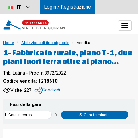
Login / Registrazione
IT
Home
Abitazione di tipo signorile
Vendita
1- Fabbricato rurale, piano T-1, due
piani fuori terra oltre al piano
interrato; 2- quota di 1/3 in
Trib. Latina - Proc. n.3972/2022
comproprietà dell'area di accesso
Codice vendita: 1218610
al Bene 1; 3- Area urbana, corte del
Condividi
Visite: 227
fabbricato; 4- Area urbana,
porzione della corte del fabbricato;
Fasi della gara:
5 - Area urbana, porzione della
Gara in corso
Gara terminata
corte del fabbricato su cui è
presente piscina e gazebo; 6- Area