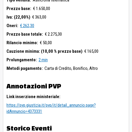
Tipo vendita:
Asincrona telematica
Prezzo base:
€ 1.650,00
Iva: (22,00%)
€ 363,00
Oneri:
€ 262,30
Prezzo base totale:
€ 2.275,30
Rilancio minimo:
€ 50,00
Cauzione minima: (10,00 % prezzo base)
€ 165,00
Prolungamento:
2 min
Metodi pagamento:
Carta di Credito,
Bonifico,
Altro
Annotazioni PVP
Link inserzione ministeriale:
https://pvp.giustizia.it/pvp/it/detail_annuncio.page?
idAnnuncio=4373331
Storico Eventi