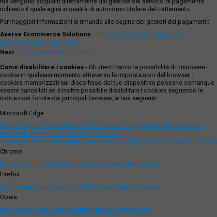
ma vengono acquisiti direttamente dal gestore del servizio di pagamento
richiesto il quale agirà in qualità di autonomo titolare del trattamento.
Per maggiori informazioni si rimanda alle pagine dei gestori dei pagamenti:
Axerve Ecommerce Solutions
:
https://www.axerve.com/privacy-
policy/servizi-di-pagamento
Nexi
:
https://www.nexi.it/it/privacy
Come disabilitare i cookies
- Gli utenti hanno la possibilità di rimuovere i
cookie in qualsiasi momento attraverso le impostazioni del browser. I
cookies memorizzati sul disco fisso del tuo dispositivo possono comunque
essere cancellati ed è inoltre possibile disabilitare i cookies seguendo le
indicazioni fornite dai principali browser, ai link seguenti:
Microsoft Edge
https://support.microsoft.com/it-it/microsoft-edge/eliminare-i-cookie-in-
microsoft-edge-63947406-40ac-c3b8-57b9-
2a946a29ae09#:~:text=Apri%20Microsoft%20Edge%20and%20seleziona,del
Chrome
https://support.google.com/chrome/answer/95647?hl=it
Firefox
http://support.mozilla.org/it/kb/Eliminare%20i%20cookie
Opera
http://www.opera.com/help/tutorials/security/privacy/