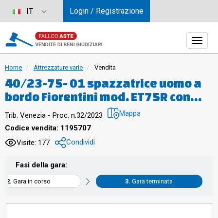
Login / Registrazione
IT
Home
Attrezzature varie
Vendita
40/23-75- 01 spazzatrice uomo a
bordo Fiorentini mod. ET75R con
caricabatterie e chiave
Mappa
Trib. Venezia - Proc. n.32/2023
Codice vendita: 1195707
Condividi
Visite: 177
Fasi della gara:
Gara in corso
Gara terminata