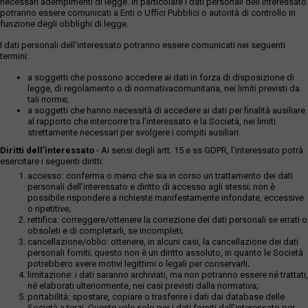
necessari adempimenti di legge. In particolare i dati personali dell’interessato
potranno essere comunicati a Enti o Uffici Pubblici o autorità di controllo in
funzione degli obblighi di legge.
I dati personali dell’interessato potranno essere comunicati nei seguenti
termini:
a soggetti che possono accedere ai dati in forza di disposizione di
legge, di regolamento o di normativacomunitaria, nei limiti previsti da
tali norme;
a soggetti che hanno necessità di accedere ai dati per finalità ausiliare
al rapporto che intercorre tra l’interessato e la Società, nei limiti
strettamente necessari per svolgere i compiti ausiliari.
Diritti dell’interessato
- Ai sensi degli artt. 15 e ss GDPR, l’interessato potrà
esercitare i seguenti diritti:
accesso: conferma o meno che sia in corso un trattamento dei dati
personali dell’interessato e diritto di accesso agli stessi; non è
possibile rispondere a richieste manifestamente infondate, eccessive
o ripetitive;
rettifica: correggere/ottenere la correzione dei dati personali se errati o
obsoleti e di completarli, se incompleti;
cancellazione/oblio: ottenere, in alcuni casi, la cancellazione dei dati
personali forniti; questo non è un diritto assoluto, in quanto le Società
potrebbero avere motivi legittimi o legali per conservarli;
limitazione: i dati saranno archiviati, ma non potranno essere né trattati,
né elaborati ulteriormente, nei casi previsti dalla normativa;
portabilità: spostare, copiare o trasferire i dati dai database delle
Società a terzi. Questo vale solo per i dati forniti dall’interessato per