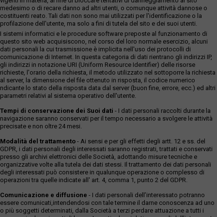
vigenti in materia, al fine di bloccare tentativi di danneggiamento al sito
medesimo o di recare danno ad altri utenti, o comunque attività dannose o
costituenti reato. Tali dati non sono mai utilizzati per l'identificazione o la
profilazione dell'utente, ma solo a fini di tutela del sito e dei suoi utenti.
I sistemi informatici e le procedure software preposte al funzionamento di
questo sito web acquisiscono, nel corso del loro normale esercizio, alcuni
dati personali la cui trasmissione è implicita nell'uso dei protocolli di
comunicazione di Internet. In questa categoria di dati rientrano gli indirizzi IP,
gli indirizzi in notazione URI (Uniform Resource Identifier) delle risorse
richieste, l'orario della richiesta, il metodo utilizzato nel sottoporre la richiesta
al server, la dimensione del file ottenuto in risposta, il codice numerico
ndicante lo stato della risposta data dal server (buon fine, errore, ecc.) ed altri
parametri relativi al sistema operativo dell'utente.
Tempi di conservazione dei Suoi dati
- I dati personali raccolti durante la
navigazione saranno conservati per il tempo necessario a svolgere le attività
precisate e non oltre 24 mesi.
Modalità del trattamento
- Ai sensi e per gli effetti degli artt. 12 e ss. del
GDPR, i dati personali degli interessati saranno registrati, trattati e conservati
presso gli archivi elettronici delle Società, adottando misure tecniche e
organizzative volte alla tutela dei dati stessi. Il trattamento dei dati personali
degli interessati può consistere in qualunque operazione o complesso di
operazioni tra quelle indicate all' art. 4, comma 1, punto 2 del GDPR.
Comunicazione e diffusione
- I dati personali dell’interessato potranno
essere comunicati,intendendosi con tale termine il darne conoscenza ad uno
o più soggetti determinati, dalla Società a terzi perdare attuazione a tutti i