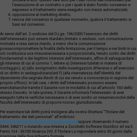
l’esecuzione di un contratto o per i quali è stato fornito consenso e
espresso e il trattamento viene eseguito con mezzi automatizzati;
opposizione al marketing diretto;
revoca del consenso in qualsiasi momento, qualora il trattamento si
basi sul consenso.
Ai sensi dell’art. 2-undicies del D.Lgs. 196/2003 l’esercizio dei diritti
dell’interessato può essere ritardato,limitato o escluso, con comunicazione
motivata e resa senza ritardo, a meno che la comunicazione
possacompromettere la finalità della limitazione, per il tempo e nei limiti in cui
ciò costituisca una misuranecessaria e proporzionata, tenuto conto dei diritti
fondamentali e dei legittimi interessi dell’interessato, alfine di salvaguardare
gli interessi di cui al comma 1, lettere a) (interessi tutelati in materia di
riciclaggio), e) (allo svolgimento delle investigazioni difensive o all’esercizio
di un diritto in sedegiudiziaria)ed f) (alla riservatezza dell’identità del
dipendente che segnala illeciti di cui sia venuto a conoscenza in ragione del
proprio ufficio). In tali casi, i diritti dell’interessato possono essere
esercitatianche tramite il Garante con le modalità di cui all’articolo 160 dello
stesso Decreto. In tale ipotesi, il Garante informerà l’interessato di aver
eseguito tutte le verifiche necessarie o di aver svolto un riesamenonché della
facoltà dell’interessato di proporre ricorso giurisdizionale.
Per esercitare tali diritti potrà rivolgersi alla nostra Struttura "Titolare del
trattamento dei dati personali" all'indirizzo
ufficio.privacy@zucchettisofwaregiuridico.it
oppure chiamando il numero
0444. 346211 o inviando una missiva a Zucchetti Software Giuridico srl via E.
Fermi,134 - 36100 Vicenza (VI). Il Titolare Le risponderà entro 30 giorni dalla
ricezione della Sua richiesta formale.