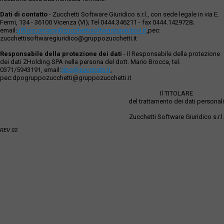
Dati di contatto
- Zucchetti Software Giuridico s.r.l., con sede legale in via E.
Fermi, 134 - 36100 Vicenza (VI); Tel 0444.346211 - fax 0444.1429728;
email:
ufficio.privacy@zucchettisoftwaregiuridico.it
,pec:
zucchettisoftwaregiuridico@gruppozucchetti.it
Responsabile della protezione dei dati
- Il Responsabile della protezione
dei dati ZHolding SPA nella persona del dott. Mario Brocca, tel.
0371/5943191, email:
dpo@zucchetti.it
,
pec:dpogruppozucchetti@gruppozucchetti.it
Il TITOLARE
del trattamento dei dati personali
Zucchetti Software Giuridico s.r.l.
REV 02