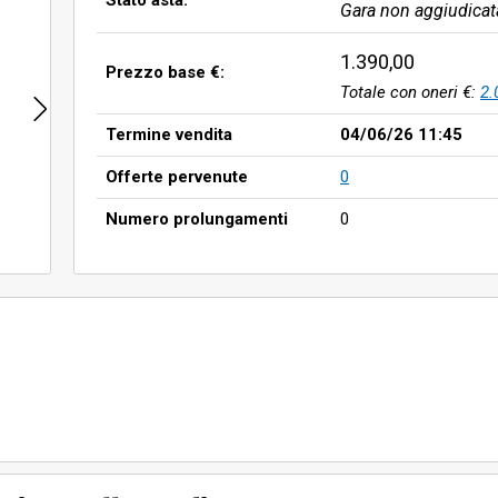
Stato asta:
Gara non aggiudicat
1.390,00
Prezzo base €:
Totale con oneri €:
2.
Termine vendita
04/06/26 11:45
Offerte pervenute
0
Numero prolungamenti
0
 Anno: 2005 Cilindrata: 2148 - KW: 110 - KM: 315928
 un Pignoramento
 di posta elettronica
esecuzioni.mobiliari@isveg.it
il giorno 08.07.2026