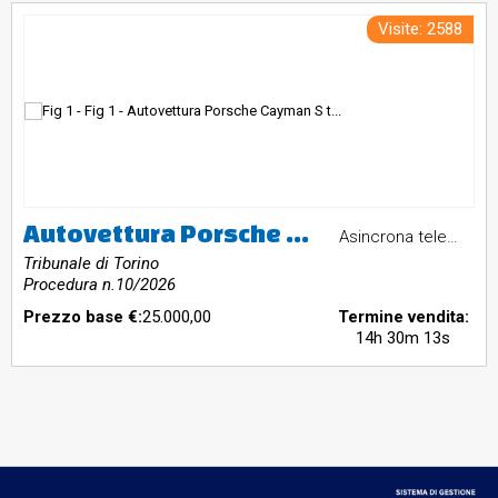
Visite: 2588
Autovettura Porsche Cayman S targata GT305WJ cc 3387 alimentata a benzina, provvista di librettodi circolazione
Asincrona telematica
Tribunale di Torino
Procedura n.10/2026
Prezzo base €:
25.000,00
Termine vendita:
14h 30m 12s