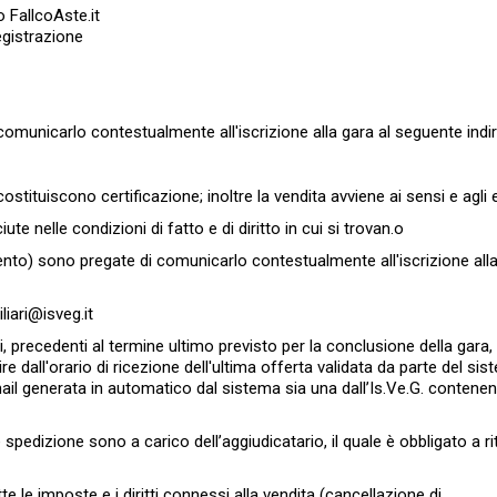
o FallcoAste.it
egistrazione
comunicarlo contestualmente all'iscrizione alla gara al seguente indi
tituiscono certificazione; inoltre la vendita avviene ai sensi e agli e
ute nelle condizioni di fatto e di diritto in cui si trovan.o
ntento) sono pregate di comunicarlo contestualmente all'iscrizione alla
liari@isveg.it
 precedenti al termine ultimo previsto per la conclusione della gara,
re dall'orario di ricezione dell'ultima offerta validata da parte del sis
email generata in automatico dal sistema sia una dall’Is.Ve.G. contenen
 spedizione sono a carico dell’aggiudicatario, il quale è obbligato a ri
utte le imposte e i diritti connessi alla vendita (cancellazione di