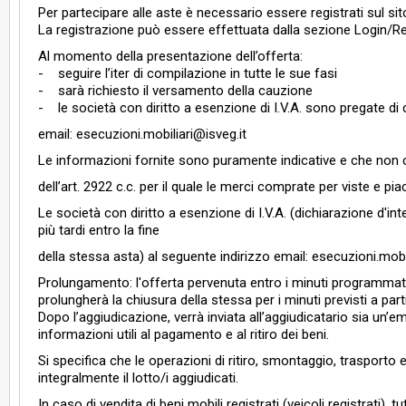
Per partecipare alle aste è necessario essere registrati sul sit
La registrazione può essere effettuata dalla sezione Login/R
Al momento della presentazione dell’offerta:
- seguire l’iter di compilazione in tutte le sue fasi
- sarà richiesto il versamento della cauzione
- le società con diritto a esenzione di I.V.A. sono pregate di 
email: esecuzioni.mobiliari@isveg.it
Le informazioni fornite sono puramente indicative e che non cos
dell’art. 2922 c.c. per il quale le merci comprate per viste e piaci
Le società con diritto a esenzione di I.V.A. (dichiarazione d'i
più tardi entro la fine
della stessa asta) al seguente indirizzo email: esecuzioni.mobi
Prolungamento: l'offerta pervenuta entro i minuti programmati,
prolungherà la chiusura della stessa per i minuti previsti a parti
Dopo l’aggiudicazione, verrà inviata all’aggiudicatario sia un’
informazioni utili al pagamento e al ritiro dei beni.
Si specifica che le operazioni di ritiro, smontaggio, trasporto e
integralmente il lotto/i aggiudicati.
In caso di vendita di beni mobili registrati (veicoli registrati), t