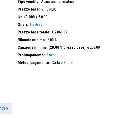
 ciò, si precisa per gli acquirenti che l'autorizzazione alla cancell
Tipo vendita:
Asincrona telematica
Prezzo base:
€ 1.390,00
 al pagamento integrale del prezzo, su apposita richiesta che lo stess
Iva: (0,00%)
€ 0,00
 stessa poi sottoporrà al Giudice Delegato (art. 108 Legge Falliment
Oneri:
€ 676,37
 della Legge Fallimentare, in tema di offerta irrevocabile di acquisto 
Prezzo base totale:
€ 2.066,37
Rilancio minimo:
5,00 %
Cauzione minima: (20,00 % prezzo base)
€ 278,00
Prolungamento:
3 min
Metodi pagamento:
Carta di Credito
nzie