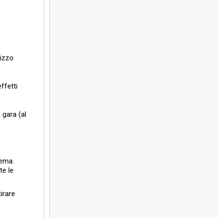
rizzo
ffetti
 gara (al
tema.
te le
tirare