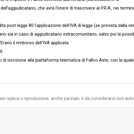
ll’aggiudicatario, che avrà l’onere di trascrivere al P.R.A., nei termini
a post legge 80 l'applicazione dell'IVA di legge (se prevista dalla ven
io sia in caso di aggiudicatario extracomunitario, salvo poi la possib
Erario il rimborso dell'IVA applicata.
30
zo di iscrizione alla piattaforma telematica di Fallco Aste, con la qual
si replica o riproduzione, anche parziale, è da considerarsi non auto