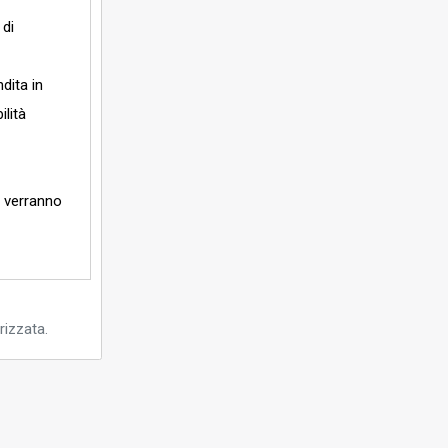
 di
dita in
ilità
e verranno
rizzata.