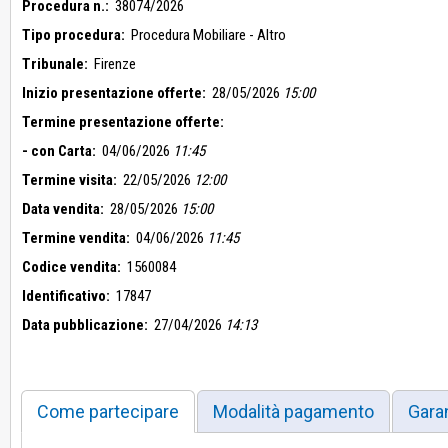
stesso fallimento da parte del Giudice Delegato. In conseguenza di
Procedura n.:
38074/2026
fallimento sui
Tipo procedura:
Procedura Mobiliare - Altro
beni mobili registrati verrà effettuata, in seguito alla vendita e
aggiudicatario in asta trasmetterà
Tribunale:
Firenze
direttamente ed in autonomia alla Curatela del Fallimento, che la
Inizio presentazione offerte:
28/05/2026
15:00
Per le vendite Fallimentari, vige quanto disposto dall'articolo 107
(10 giorni dalla data di fine asta).
Termine presentazione offerte:
- con Carta:
04/06/2026
11:45
Termine visita:
22/05/2026
12:00
Data vendita:
28/05/2026
15:00
Termine vendita:
04/06/2026
11:45
Codice vendita:
1560084
Identificativo:
17847
Data pubblicazione:
27/04/2026
14:13
Come partecipare
Modalità pagamento
Gara