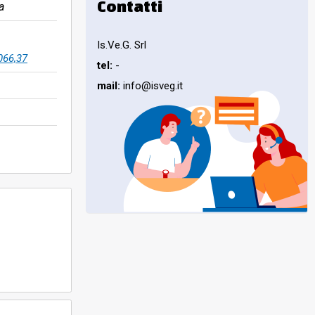
Contatti
a
Is.Ve.G. Srl
066,37
tel:
-
mail:
info@isveg.it
 dalle 9.00