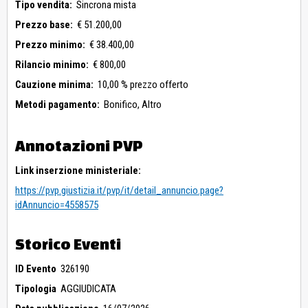
Tipo vendita:
Sincrona mista
Prezzo base:
€ 51.200,00
Prezzo minimo:
€ 38.400,00
Rilancio minimo:
€ 800,00
Cauzione minima:
10,00 % prezzo offerto
Metodi pagamento:
Bonifico,
Altro
Annotazioni PVP
Link inserzione ministeriale:
https://pvp.giustizia.it/pvp/it/detail_annuncio.page?
idAnnuncio=4558575
Storico Eventi
ID Evento
326190
Tipologia
AGGIUDICATA