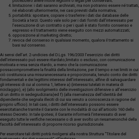
potrebbero avere motivi legittimi o legali per conservarli;
limitazione: i dati saranno archiviati, ma non potranno essere né trattati,
né elaborati ulteriormente, nei casi previsti dalla normativa;
portabilità: spostare, copiare o trasferire i dati dai database delle
Società a terzi. Questo vale solo per i dati forniti dall’interessato per
l’esecuzione di un contratto o per i quali è stato fornito consenso e
espresso e il trattamento viene eseguito con mezzi automatizzati;
opposizione al marketing diretto;
revoca del consenso in qualsiasi momento, qualora il trattamento si
basi sul consenso.
Ai sensi dell’art. 2-undicies del D.Lgs. 196/2003 l’esercizio dei diritti
dell’interessato può essere ritardato,limitato o escluso, con comunicazione
motivata e resa senza ritardo, a meno che la comunicazione
possacompromettere la finalità della limitazione, per il tempo e nei limiti in cui
ciò costituisca una misuranecessaria e proporzionata, tenuto conto dei diritti
fondamentali e dei legittimi interessi dell’interessato, alfine di salvaguardare
gli interessi di cui al comma 1, lettere a) (interessi tutelati in materia di
riciclaggio), e) (allo svolgimento delle investigazioni difensive o all’esercizio
di un diritto in sedegiudiziaria)ed f) (alla riservatezza dell’identità del
dipendente che segnala illeciti di cui sia venuto a conoscenza in ragione del
proprio ufficio). In tali casi, i diritti dell’interessato possono essere
esercitatianche tramite il Garante con le modalità di cui all’articolo 160 dello
stesso Decreto. In tale ipotesi, il Garante informerà l’interessato di aver
eseguito tutte le verifiche necessarie o di aver svolto un riesamenonché della
facoltà dell’interessato di proporre ricorso giurisdizionale.
Per esercitare tali diritti potrà rivolgersi alla nostra Struttura "Titolare del
trattamento dei dati personali" all'indirizzo