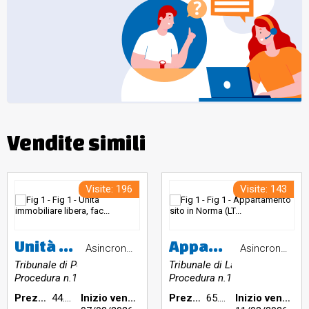
Vendite simili
Visite: 196
Visite: 143
Unità immobiliare libera, facente parte di un fabbricato a schiera di fine anni 90, su quattro livelli collegati da scala interna, comprendente: garage al piano 1°sottostrada accessibile da corsia carrabile di uso condominiale; porzione di appartamento al piano terreno con ingresso, soggiorno, cucina, bagno, area scoperta recintata con lastrico e giardino sul fronte e sul retro; porzione di appartamento al piano primo con due camere, disimpegno, bagno e due balconi; soffitta con due locali sotto
Appartamento sito in Norma (LT), Via Michelangelo Buonarroti n. 67, piano secondo, interno 8. Immobile censito al Catasto Fabbricati del Comune di Norma, foglio 19, particella 1090, subalterno 10, categoria A/3, classe 4, vani 4,5, rendita catastale euro 278,93. L'immobile è composto da ingresso, soggiorno, cucina, due camere da letto, bagno e ripostiglio. Pertinenza: cantina al piano seminterrato, foglio 19, particella 1090, subalterno 14, categoria C/2. Valore di stima: euro 65.504,00.
Asincrona telematica
Asincrona telematica
Tribunale di Perugia
Tribunale di Latina
Procedura n.155/2023
Procedura n.173/2024
Prezzo base €:
44.296,88
Inizio vendita:
Prezzo base €:
65.504,00
Inizio vendita: