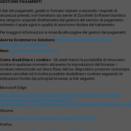
GESTIONE PAGAMENTI
I dati dei pagamenti, gestiti in formato criptato e secondo i requisiti di
sicurezza previsti, non transitano sui server di Zucchetti Software Giuridico
ma vengono acquisiti direttamente dal gestore del servizio di pagamento
richiesto il quale agirà in qualità di autonomo titolare del trattamento.
Per maggiori informazioni si rimanda alle pagine dei gestori dei pagamenti:
Axerve Ecommerce Solutions
:
https://www.axerve.com/privacy-
policy/servizi-di-pagamento
Nexi
:
https://www.nexi.it/it/privacy
Come disabilitare i cookies
- Gli utenti hanno la possibilità di rimuovere i
cookie in qualsiasi momento attraverso le impostazioni del browser. I
cookies memorizzati sul disco fisso del tuo dispositivo possono comunque
essere cancellati ed è inoltre possibile disabilitare i cookies seguendo le
indicazioni fornite dai principali browser, ai link seguenti:
Microsoft Edge
https://support.microsoft.com/it-it/microsoft-edge/eliminare-i-cookie-in-
microsoft-edge-63947406-40ac-c3b8-57b9-
2a946a29ae09#:~:text=Apri%20Microsoft%20Edge%20and%20seleziona,del
Chrome
https://support.google.com/chrome/answer/95647?hl=it
Firefox