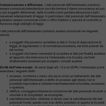
Comunicazione e diffusione
- I dati personali dell’interessato potranno
essere comunicati,intendendosi con tale termine il darne conoscenza ad uno
o più soggetti determinati, dalla Società a terzi perdare attuazione a tutti i
necessari adempimenti di legge. In particolare i dati personali dell’interessato
potranno essere comunicati a Enti o Uffici Pubblici o autorità di controllo in
funzione degli obblighi di legge.
I dati personali dell’interessato potranno essere comunicati nei seguenti
termini:
a soggetti che possono accedere ai dati in forza di disposizione di
legge, di regolamento o di normativacomunitaria, nei limiti previsti da
tali norme;
a soggetti che hanno necessità di accedere ai dati per finalità ausiliare
al rapporto che intercorre tra l’interessato e la Società, nei limiti
strettamente necessari per svolgere i compiti ausiliari.
Diritti dell’interessato
- Ai sensi degli artt. 15 e ss GDPR, l’interessato potrà
esercitare i seguenti diritti:
accesso: conferma o meno che sia in corso un trattamento dei dati
personali dell’interessato e diritto di accesso agli stessi; non è
possibile rispondere a richieste manifestamente infondate, eccessive
o ripetitive;
rettifica: correggere/ottenere la correzione dei dati personali se errati o
obsoleti e di completarli, se incompleti;
cancellazione/oblio: ottenere, in alcuni casi, la cancellazione dei dati
personali forniti; questo non è un diritto assoluto, in quanto le Società