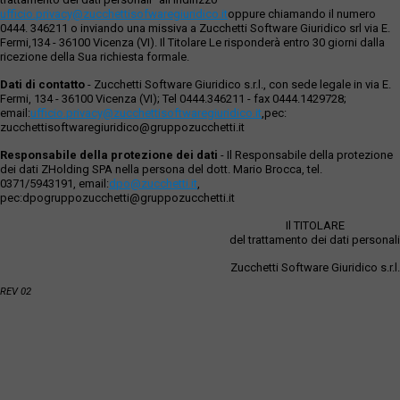
ufficio.privacy@zucchettisofwaregiuridico.it
oppure chiamando il numero
0444. 346211 o inviando una missiva a Zucchetti Software Giuridico srl via E.
Fermi,134 - 36100 Vicenza (VI). Il Titolare Le risponderà entro 30 giorni dalla
ricezione della Sua richiesta formale.
Dati di contatto
- Zucchetti Software Giuridico s.r.l., con sede legale in via E.
Fermi, 134 - 36100 Vicenza (VI); Tel 0444.346211 - fax 0444.1429728;
email:
ufficio.privacy@zucchettisoftwaregiuridico.it
,pec:
zucchettisoftwaregiuridico@gruppozucchetti.it
Responsabile della protezione dei dati
- Il Responsabile della protezione
dei dati ZHolding SPA nella persona del dott. Mario Brocca, tel.
0371/5943191, email:
dpo@zucchetti.it
,
pec:dpogruppozucchetti@gruppozucchetti.it
Il TITOLARE
del trattamento dei dati personali
Zucchetti Software Giuridico s.r.l.
REV 02