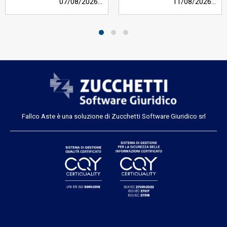
07/08/2026
h 12:00
11/08/2026
h 11
Fallco Aste è una soluzione di Zucchetti Software Giuridico srl