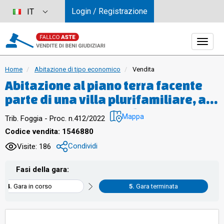
Login / Registrazione
IT
Home
Abitazione di tipo economico
Vendita
Abitazione al piano terra facente
parte di una villa plurifamiliare, a
tre piani fuori terra ad uso
Mappa
Trib. Foggia - Proc. n.412/2022
residenziale, con giardino privato.
Codice vendita: 1546880
L’abitazione trova accesso da una
Condividi
Visite: 186
corte comune. Sup. Cat. totale mq.
167 R.C.
Fasi della gara:
Gara in corso
Gara terminata