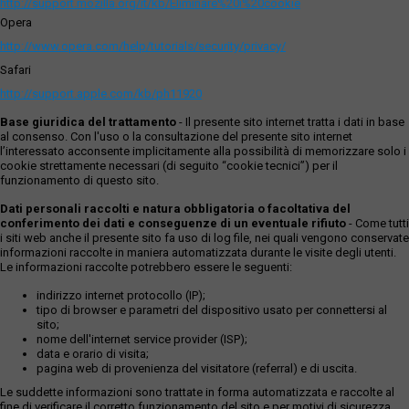
http://support.mozilla.org/it/kb/Eliminare%20i%20cookie
Opera
http://www.opera.com/help/tutorials/security/privacy/
Safari
http://support.apple.com/kb/ph11920
Base giuridica del trattamento
- Il presente sito internet tratta i dati in base
al consenso. Con l'uso o la consultazione del presente sito internet
l’interessato acconsente implicitamente alla possibilità di memorizzare solo i
cookie strettamente necessari (di seguito “cookie tecnici”) per il
funzionamento di questo sito.
Dati personali raccolti e natura obbligatoria o facoltativa del
conferimento dei dati e conseguenze di un eventuale rifiuto
- Come tutti
i siti web anche il presente sito fa uso di log file, nei quali vengono conservate
informazioni raccolte in maniera automatizzata durante le visite degli utenti.
Le informazioni raccolte potrebbero essere le seguenti:
indirizzo internet protocollo (IP);
tipo di browser e parametri del dispositivo usato per connettersi al
sito;
nome dell'internet service provider (ISP);
data e orario di visita;
pagina web di provenienza del visitatore (referral) e di uscita.
Le suddette informazioni sono trattate in forma automatizzata e raccolte al
fine di verificare il corretto funzionamento del sito e per motivi di sicurezza.