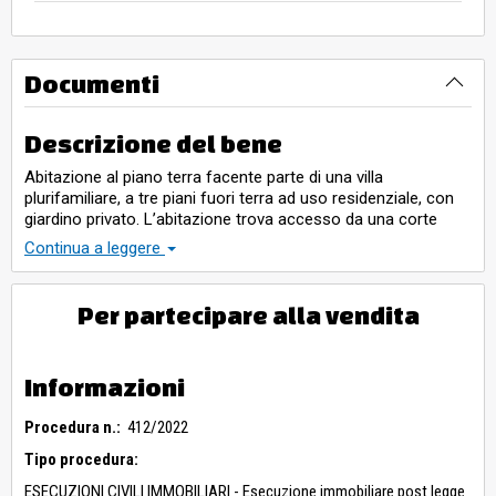
Documenti
Descrizione del bene
Abitazione al piano terra facente parte di una villa
plurifamiliare, a tre piani fuori terra ad uso residenziale, con
giardino privato. L’abitazione trova accesso da una corte
comune. Sup. Cat. totale mq. 167 R.C.
Continua a leggere
Per partecipare alla vendita
Informazioni
Procedura n.:
412/2022
Tipo procedura:
ESECUZIONI CIVILI IMMOBILIARI - Esecuzione immobiliare post legge