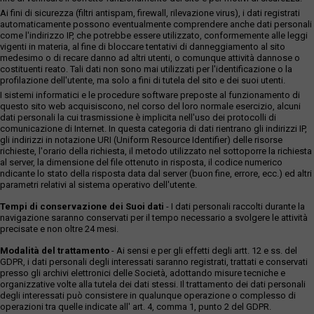
Ai fini di sicurezza (filtri antispam, firewall, rilevazione virus), i dati registrati
automaticamente possono eventualmente comprendere anche dati personali
come l'indirizzo IP, che potrebbe essere utilizzato, conformemente alle leggi
vigenti in materia, al fine di bloccare tentativi di danneggiamento al sito
medesimo o di recare danno ad altri utenti, o comunque attività dannose o
costituenti reato. Tali dati non sono mai utilizzati per l'identificazione o la
profilazione dell'utente, ma solo a fini di tutela del sito e dei suoi utenti.
I sistemi informatici e le procedure software preposte al funzionamento di
questo sito web acquisiscono, nel corso del loro normale esercizio, alcuni
dati personali la cui trasmissione è implicita nell'uso dei protocolli di
comunicazione di Internet. In questa categoria di dati rientrano gli indirizzi IP,
gli indirizzi in notazione URI (Uniform Resource Identifier) delle risorse
richieste, l'orario della richiesta, il metodo utilizzato nel sottoporre la richiesta
al server, la dimensione del file ottenuto in risposta, il codice numerico
ndicante lo stato della risposta data dal server (buon fine, errore, ecc.) ed altri
parametri relativi al sistema operativo dell'utente.
Tempi di conservazione dei Suoi dati
- I dati personali raccolti durante la
navigazione saranno conservati per il tempo necessario a svolgere le attività
precisate e non oltre 24 mesi.
Modalità del trattamento
- Ai sensi e per gli effetti degli artt. 12 e ss. del
GDPR, i dati personali degli interessati saranno registrati, trattati e conservati
presso gli archivi elettronici delle Società, adottando misure tecniche e
organizzative volte alla tutela dei dati stessi. Il trattamento dei dati personali
degli interessati può consistere in qualunque operazione o complesso di
operazioni tra quelle indicate all' art. 4, comma 1, punto 2 del GDPR.