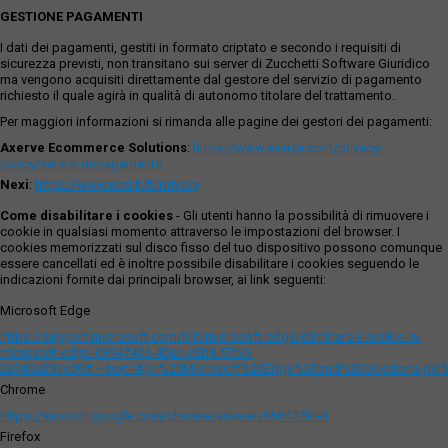
GESTIONE PAGAMENTI
I dati dei pagamenti, gestiti in formato criptato e secondo i requisiti di
sicurezza previsti, non transitano sui server di Zucchetti Software Giuridico
ma vengono acquisiti direttamente dal gestore del servizio di pagamento
richiesto il quale agirà in qualità di autonomo titolare del trattamento.
Per maggiori informazioni si rimanda alle pagine dei gestori dei pagamenti:
Axerve Ecommerce Solutions
:
https://www.axerve.com/privacy-
policy/servizi-di-pagamento
Nexi
:
https://www.nexi.it/it/privacy
Come disabilitare i cookies
- Gli utenti hanno la possibilità di rimuovere i
cookie in qualsiasi momento attraverso le impostazioni del browser. I
cookies memorizzati sul disco fisso del tuo dispositivo possono comunque
essere cancellati ed è inoltre possibile disabilitare i cookies seguendo le
indicazioni fornite dai principali browser, ai link seguenti:
Microsoft Edge
https://support.microsoft.com/it-it/microsoft-edge/eliminare-i-cookie-in-
microsoft-edge-63947406-40ac-c3b8-57b9-
2a946a29ae09#:~:text=Apri%20Microsoft%20Edge%20and%20seleziona,del
Chrome
https://support.google.com/chrome/answer/95647?hl=it
Firefox