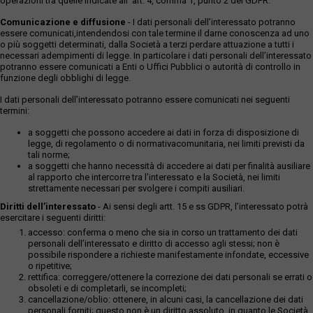
operazioni tra quelle indicate all' art. 4, comma 1, punto 2 del GDPR.
Comunicazione e diffusione
- I dati personali dell’interessato potranno
essere comunicati,intendendosi con tale termine il darne conoscenza ad uno
o più soggetti determinati, dalla Società a terzi perdare attuazione a tutti i
necessari adempimenti di legge. In particolare i dati personali dell’interessato
potranno essere comunicati a Enti o Uffici Pubblici o autorità di controllo in
funzione degli obblighi di legge.
I dati personali dell’interessato potranno essere comunicati nei seguenti
termini:
a soggetti che possono accedere ai dati in forza di disposizione di
legge, di regolamento o di normativacomunitaria, nei limiti previsti da
tali norme;
a soggetti che hanno necessità di accedere ai dati per finalità ausiliare
al rapporto che intercorre tra l’interessato e la Società, nei limiti
strettamente necessari per svolgere i compiti ausiliari.
Diritti dell’interessato
- Ai sensi degli artt. 15 e ss GDPR, l’interessato potrà
esercitare i seguenti diritti:
accesso: conferma o meno che sia in corso un trattamento dei dati
personali dell’interessato e diritto di accesso agli stessi; non è
possibile rispondere a richieste manifestamente infondate, eccessive
o ripetitive;
rettifica: correggere/ottenere la correzione dei dati personali se errati o
obsoleti e di completarli, se incompleti;
cancellazione/oblio: ottenere, in alcuni casi, la cancellazione dei dati
personali forniti; questo non è un diritto assoluto, in quanto le Società