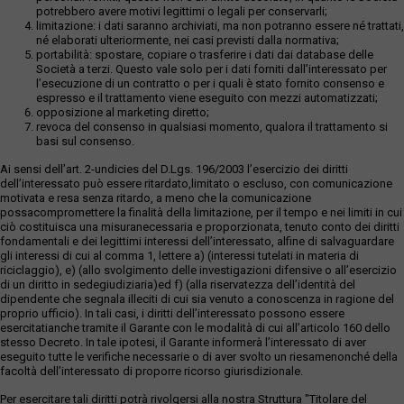
potrebbero avere motivi legittimi o legali per conservarli;
limitazione: i dati saranno archiviati, ma non potranno essere né trattati,
né elaborati ulteriormente, nei casi previsti dalla normativa;
portabilità: spostare, copiare o trasferire i dati dai database delle
Società a terzi. Questo vale solo per i dati forniti dall’interessato per
l’esecuzione di un contratto o per i quali è stato fornito consenso e
espresso e il trattamento viene eseguito con mezzi automatizzati;
opposizione al marketing diretto;
revoca del consenso in qualsiasi momento, qualora il trattamento si
basi sul consenso.
Ai sensi dell’art. 2-undicies del D.Lgs. 196/2003 l’esercizio dei diritti
dell’interessato può essere ritardato,limitato o escluso, con comunicazione
motivata e resa senza ritardo, a meno che la comunicazione
possacompromettere la finalità della limitazione, per il tempo e nei limiti in cui
ciò costituisca una misuranecessaria e proporzionata, tenuto conto dei diritti
fondamentali e dei legittimi interessi dell’interessato, alfine di salvaguardare
gli interessi di cui al comma 1, lettere a) (interessi tutelati in materia di
riciclaggio), e) (allo svolgimento delle investigazioni difensive o all’esercizio
di un diritto in sedegiudiziaria)ed f) (alla riservatezza dell’identità del
dipendente che segnala illeciti di cui sia venuto a conoscenza in ragione del
proprio ufficio). In tali casi, i diritti dell’interessato possono essere
esercitatianche tramite il Garante con le modalità di cui all’articolo 160 dello
stesso Decreto. In tale ipotesi, il Garante informerà l’interessato di aver
eseguito tutte le verifiche necessarie o di aver svolto un riesamenonché della
facoltà dell’interessato di proporre ricorso giurisdizionale.
Per esercitare tali diritti potrà rivolgersi alla nostra Struttura "Titolare del