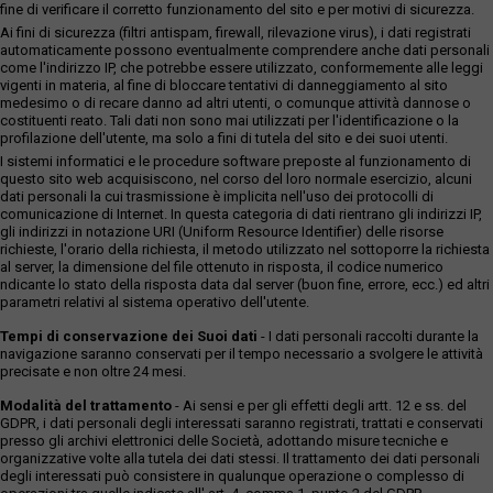
fine di verificare il corretto funzionamento del sito e per motivi di sicurezza.
Ai fini di sicurezza (filtri antispam, firewall, rilevazione virus), i dati registrati
automaticamente possono eventualmente comprendere anche dati personali
come l'indirizzo IP, che potrebbe essere utilizzato, conformemente alle leggi
vigenti in materia, al fine di bloccare tentativi di danneggiamento al sito
medesimo o di recare danno ad altri utenti, o comunque attività dannose o
costituenti reato. Tali dati non sono mai utilizzati per l'identificazione o la
profilazione dell'utente, ma solo a fini di tutela del sito e dei suoi utenti.
I sistemi informatici e le procedure software preposte al funzionamento di
questo sito web acquisiscono, nel corso del loro normale esercizio, alcuni
dati personali la cui trasmissione è implicita nell'uso dei protocolli di
comunicazione di Internet. In questa categoria di dati rientrano gli indirizzi IP,
gli indirizzi in notazione URI (Uniform Resource Identifier) delle risorse
richieste, l'orario della richiesta, il metodo utilizzato nel sottoporre la richiesta
al server, la dimensione del file ottenuto in risposta, il codice numerico
ndicante lo stato della risposta data dal server (buon fine, errore, ecc.) ed altri
parametri relativi al sistema operativo dell'utente.
Tempi di conservazione dei Suoi dati
- I dati personali raccolti durante la
navigazione saranno conservati per il tempo necessario a svolgere le attività
precisate e non oltre 24 mesi.
Modalità del trattamento
- Ai sensi e per gli effetti degli artt. 12 e ss. del
GDPR, i dati personali degli interessati saranno registrati, trattati e conservati
presso gli archivi elettronici delle Società, adottando misure tecniche e
organizzative volte alla tutela dei dati stessi. Il trattamento dei dati personali
degli interessati può consistere in qualunque operazione o complesso di