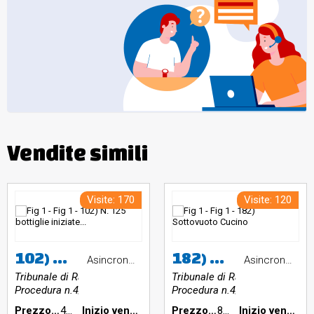
Vendite simili
Visite: 170
Visite: 120
102) N. 125 bottiglie iniziate di liquori
182) Sottovuoto Cucino
Asincrona telematica
Asincrona telematica
Tribunale di Ravenna
Tribunale di Ravenna
Procedura n.4/2026
Procedura n.4/2026
Prezzo base €:
40,00
Inizio vendita:
Prezzo base €:
80,00
Inizio vendita: