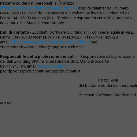
trattamento dei dati personali" all'indirizzo
ufficio.privacy@zucchettisofwaregiuridico.it
oppure chiamando il numero
0444. 346211 o inviando una missiva a Zucchetti Software Giuridico srl via E.
Fermi,134 - 36100 Vicenza (VI). Il Titolare Le risponderà entro 30 giorni dalla
ricezione della Sua richiesta formale.
Dati di contatto
- Zucchetti Software Giuridico s.r.l., con sede legale in via E.
Fermi, 134 - 36100 Vicenza (VI); Tel 0444.346211 - fax 0444.1429728;
email:
ufficio.privacy@zucchettisoftwaregiuridico.it
,pec:
zucchettisoftwaregiuridico@gruppozucchetti.it
Responsabile della protezione dei dati
- Il Responsabile della protezione
dei dati ZHolding SPA nella persona del dott. Mario Brocca, tel.
0371/5943191, email:
dpo@zucchetti.it
,
pec:dpogruppozucchetti@gruppozucchetti.it
Il TITOLARE
del trattamento dei dati personali
Zucchetti Software Giuridico s.r.l.
REV 02