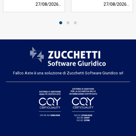
27/08/2026
h 09:00
27/08/2026
h 09
Fallco Aste è una soluzione di Zucchetti Software Giuridico srl