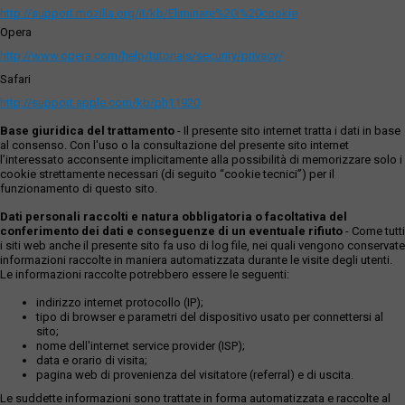
http://support.mozilla.org/it/kb/Eliminare%20i%20cookie
Opera
http://www.opera.com/help/tutorials/security/privacy/
Safari
http://support.apple.com/kb/ph11920
Base giuridica del trattamento
- Il presente sito internet tratta i dati in base
al consenso. Con l'uso o la consultazione del presente sito internet
l’interessato acconsente implicitamente alla possibilità di memorizzare solo i
cookie strettamente necessari (di seguito “cookie tecnici”) per il
funzionamento di questo sito.
Dati personali raccolti e natura obbligatoria o facoltativa del
conferimento dei dati e conseguenze di un eventuale rifiuto
- Come tutti
i siti web anche il presente sito fa uso di log file, nei quali vengono conservate
informazioni raccolte in maniera automatizzata durante le visite degli utenti.
Le informazioni raccolte potrebbero essere le seguenti:
indirizzo internet protocollo (IP);
tipo di browser e parametri del dispositivo usato per connettersi al
sito;
nome dell'internet service provider (ISP);
data e orario di visita;
pagina web di provenienza del visitatore (referral) e di uscita.
Le suddette informazioni sono trattate in forma automatizzata e raccolte al