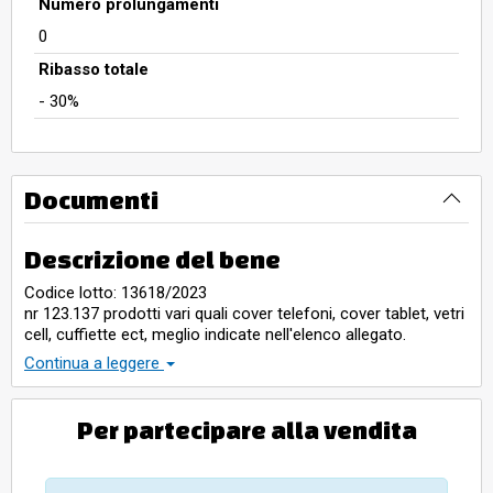
Numero prolungamenti
0
Ribasso totale
- 30%
Documenti
Descrizione del bene
Codice lotto: 13618/2023
nr 123.137 prodotti vari quali cover telefoni, cover tablet, vetri
cell, cuffiette ect, meglio indicate nell'elenco allegato.
Visione dei beni il giorno 16/05 ad ore 11.00 previa
Continua a leggere
richiesta con invio C.I
Per partecipare alla vendita