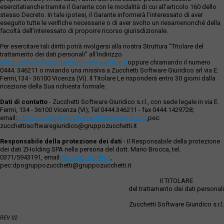
esercitatianche tramite il Garante con le modalità di cui all’articolo 160 dello
stesso Decreto. In tale ipotesi, il Garante informerà l’interessato di aver
eseguito tutte le verifiche necessarie o di aver svolto un riesamenonché della
facoltà dell’interessato di proporre ricorso giurisdizionale.
Per esercitare tali diritti potrà rivolgersi alla nostra Struttura "Titolare del
trattamento dei dati personali" all'indirizzo
ufficio.privacy@zucchettisofwaregiuridico.it
oppure chiamando il numero
0444. 346211 o inviando una missiva a Zucchetti Software Giuridico srl via E.
Fermi,134 - 36100 Vicenza (VI). Il Titolare Le risponderà entro 30 giorni dalla
ricezione della Sua richiesta formale.
Dati di contatto
- Zucchetti Software Giuridico s.r.l., con sede legale in via E.
Fermi, 134 - 36100 Vicenza (VI); Tel 0444.346211 - fax 0444.1429728;
email:
ufficio.privacy@zucchettisoftwaregiuridico.it
,pec:
zucchettisoftwaregiuridico@gruppozucchetti.it
Responsabile della protezione dei dati
- Il Responsabile della protezione
dei dati ZHolding SPA nella persona del dott. Mario Brocca, tel.
0371/5943191, email:
dpo@zucchetti.it
,
pec:dpogruppozucchetti@gruppozucchetti.it
Il TITOLARE
del trattamento dei dati personali
Zucchetti Software Giuridico s.r.l.
REV 02