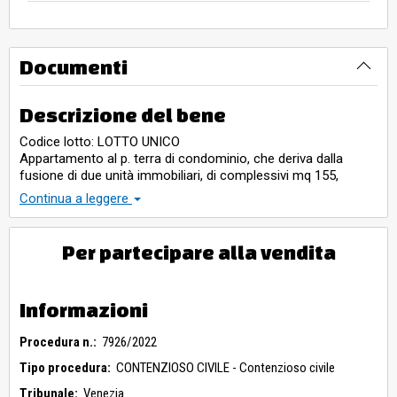
Documenti
Descrizione del bene
Codice lotto: LOTTO UNICO
Appartamento al p. terra di condominio, che deriva dalla
fusione di due unità immobiliari, di complessivi mq 155,
dispone di ampio locale pranzo - soggiorno, cucina, due
Continua a leggere
camere, disimpegno, ripostiglio, bagno, portico esclusivo, di
cucinino - pranzo, disimpegno, camera, bagno, ampio
terrazzo. Autorimessa al p. interrato di sup. commerciale 28
Per partecipare alla vendita
mq; locale ad uso deposito - magazzino al p. interrato di sup.
commerciale 7 mq. In buono stato di conservazione, libero.
Informazioni
Procedura n.:
7926/2022
Tipo procedura:
CONTENZIOSO CIVILE - Contenzioso civile
Tribunale:
Venezia