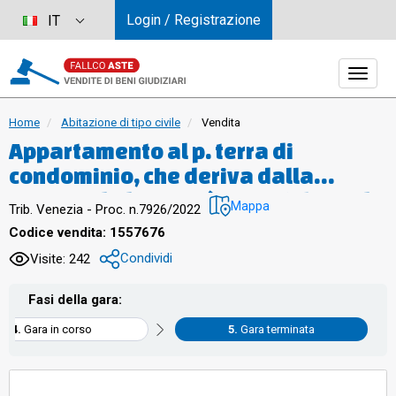
Login / Registrazione
IT
Home
Abitazione di tipo civile
Vendita
Appartamento al p. terra di
condominio, che deriva dalla
fusione di due unità immobiliari, di
Mappa
Trib. Venezia - Proc. n.7926/2022
complessivi mq 155, dispone di
Codice vendita: 1557676
ampio locale pranzo - soggiorno,
Condividi
Visite: 242
cucina, due camere, disimpegno,
ripostiglio, bagno, portico
Fasi della gara:
esclusivo, di cucinino - pranzo,
Gara in corso
Gara terminata
disimpegno, camera, bagno, ampio
terrazzo. Autorimessa al p.