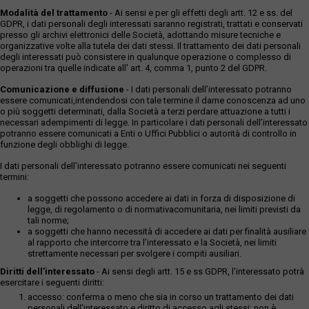
Modalità del trattamento
- Ai sensi e per gli effetti degli artt. 12 e ss. del
GDPR, i dati personali degli interessati saranno registrati, trattati e conservati
presso gli archivi elettronici delle Società, adottando misure tecniche e
organizzative volte alla tutela dei dati stessi. Il trattamento dei dati personali
degli interessati può consistere in qualunque operazione o complesso di
operazioni tra quelle indicate all' art. 4, comma 1, punto 2 del GDPR.
Comunicazione e diffusione
- I dati personali dell’interessato potranno
essere comunicati,intendendosi con tale termine il darne conoscenza ad uno
o più soggetti determinati, dalla Società a terzi perdare attuazione a tutti i
necessari adempimenti di legge. In particolare i dati personali dell’interessato
potranno essere comunicati a Enti o Uffici Pubblici o autorità di controllo in
funzione degli obblighi di legge.
I dati personali dell’interessato potranno essere comunicati nei seguenti
termini:
a soggetti che possono accedere ai dati in forza di disposizione di
legge, di regolamento o di normativacomunitaria, nei limiti previsti da
tali norme;
a soggetti che hanno necessità di accedere ai dati per finalità ausiliare
al rapporto che intercorre tra l’interessato e la Società, nei limiti
strettamente necessari per svolgere i compiti ausiliari.
Diritti dell’interessato
- Ai sensi degli artt. 15 e ss GDPR, l’interessato potrà
esercitare i seguenti diritti:
accesso: conferma o meno che sia in corso un trattamento dei dati
personali dell’interessato e diritto di accesso agli stessi; non è