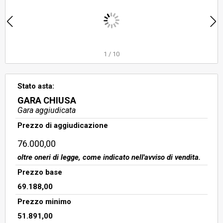
interrato di sup. commerciale 28
mq; locale ad uso deposito -
magazzino al p. interrato di sup.
commerciale 7 mq. In buono stato di
conservazione, libero.
1
/
10
Stato asta:
GARA CHIUSA
Gara aggiudicata
Prezzo di aggiudicazione
76.000,00
oltre oneri di legge, come indicato nell'avviso di vendita.
Prezzo base
69.188,00
Prezzo minimo
51.891,00