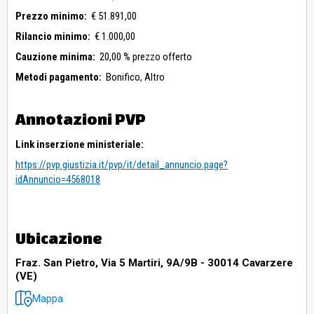
Prezzo minimo:
€ 51.891,00
Rilancio minimo:
€ 1.000,00
Cauzione minima:
20,00 % prezzo offerto
Metodi pagamento:
Bonifico,
Altro
Annotazioni PVP
Link inserzione ministeriale:
https://pvp.giustizia.it/pvp/it/detail_annuncio.page?
idAnnuncio=4568018
Ubicazione
Fraz. San Pietro, Via 5 Martiri, 9A/9B - 30014 Cavarzere
(VE)
Mappa