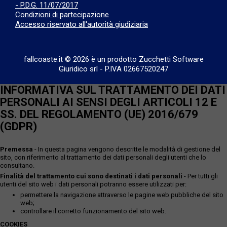
- P.D.G. 11/07/2017
Condizioni di partecipazione
Accesso riservato all'autorità giudiziaria
fallcoaste.it © 2026 è un prodotto Zucchetti Software
Giuridico srl
-
P.IVA 02667520247
INFORMATIVA SUL TRATTAMENTO DEI DATI
PERSONALI AI SENSI DEGLI ARTICOLI 12 E
SS. DEL REGOLAMENTO (UE) 2016/679
(GDPR)
Premessa
- In questa pagina vengono descritte le modalità di gestione del
sito, con riferimento al trattamento dei dati personali degli utenti che lo
consultano.
Finalità del trattamento cui sono destinati i dati personali
- Per tutti gli
utenti del sito web i dati personali potranno essere utilizzati per:
permettere la navigazione attraverso le pagine web pubbliche del sito
web;
controllare il corretto funzionamento del sito web.
COOKIES