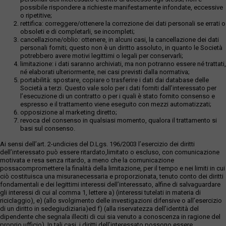
possibile rispondere a richieste manifestamente infondate, eccessive
o ripetitive;
rettifica: correggere/ottenere la correzione dei dati personali se errati o
obsoleti e di completarli, se incompleti;
cancellazione/oblio: ottenere, in alcuni casi, la cancellazione dei dati
personali forniti; questo non è un diritto assoluto, in quanto le Società
potrebbero avere motivi legittimi o legali per conservarli;
limitazione: i dati saranno archiviati, ma non potranno essere né trattati,
né elaborati ulteriormente, nei casi previsti dalla normativa;
portabilità: spostare, copiare o trasferire i dati dai database delle
Società a terzi. Questo vale solo per i dati forniti dall’interessato per
l’esecuzione di un contratto o per i quali è stato fornito consenso e
espresso e il trattamento viene eseguito con mezzi automatizzati;
opposizione al marketing diretto;
revoca del consenso in qualsiasi momento, qualora il trattamento si
basi sul consenso.
Ai sensi dell’art. 2-undicies del D.Lgs. 196/2003 l’esercizio dei diritti
dell’interessato può essere ritardato,limitato o escluso, con comunicazione
motivata e resa senza ritardo, a meno che la comunicazione
possacompromettere la finalità della limitazione, per il tempo e nei limiti in cui
ciò costituisca una misuranecessaria e proporzionata, tenuto conto dei diritti
fondamentali e dei legittimi interessi dell’interessato, alfine di salvaguardare
gli interessi di cui al comma 1, lettere a) (interessi tutelati in materia di
riciclaggio), e) (allo svolgimento delle investigazioni difensive o all’esercizio
di un diritto in sedegiudiziaria)ed f) (alla riservatezza dell’identità del
dipendente che segnala illeciti di cui sia venuto a conoscenza in ragione del
proprio ufficio). In tali casi, i diritti dell’interessato possono essere