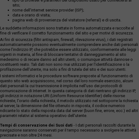
tipo di browser e parametri del dispositivo usato per connettersi al
sito;
nome dell'internet service provider (ISP);
data e orario di visita;
pagina web di provenienza del visitatore (referral) e di uscita.
Le suddette informazioni sono trattate in forma automatizzata e raccolte al
fine di verificare il corretto funzionamento del sito e per motivi di sicurezza.
Ai fini di sicurezza (filtri antispam, firewall, rilevazione virus), i dati registrati
automaticamente possono eventualmente comprendere anche dati personali
come l'indirizzo IP, che potrebbe essere utilizzato, conformemente alle leggi
vigenti in materia, al fine di bloccare tentativi di danneggiamento al sito
medesimo o di recare danno ad altri utenti, o comunque attività dannose o
costituenti reato. Tali dati non sono mai utilizzati per l'identificazione o la
profilazione dell'utente, ma solo a fini di tutela del sito e dei suoi utenti.
I sistemi informatici e le procedure software preposte al funzionamento di
questo sito web acquisiscono, nel corso del loro normale esercizio, alcuni
dati personali la cui trasmissione è implicita nell'uso dei protocolli di
comunicazione di Internet. In questa categoria di dati rientrano gli indirizzi IP,
gli indirizzi in notazione URI (Uniform Resource Identifier) delle risorse
richieste, l'orario della richiesta, il metodo utilizzato nel sottoporre la richiesta
al server, la dimensione del file ottenuto in risposta, il codice numerico
ndicante lo stato della risposta data dal server (buon fine, errore, ecc.) ed altri
parametri relativi al sistema operativo dell'utente.
Tempi di conservazione dei Suoi dati
- I dati personali raccolti durante la
navigazione saranno conservati per il tempo necessario a svolgere le attività
precisate e non oltre 24 mesi.