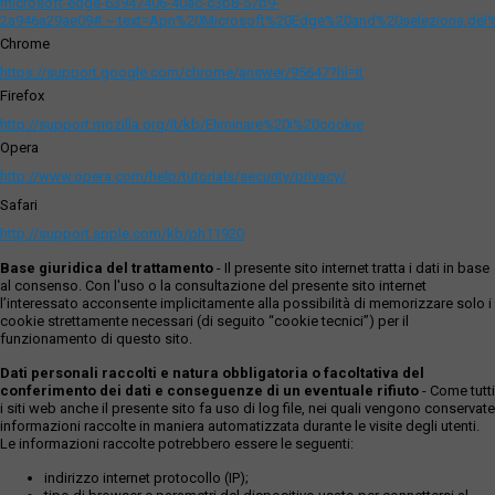
microsoft-edge-63947406-40ac-c3b8-57b9-
2a946a29ae09#:~:text=Apri%20Microsoft%20Edge%20and%20seleziona,del
Chrome
https://support.google.com/chrome/answer/95647?hl=it
Firefox
http://support.mozilla.org/it/kb/Eliminare%20i%20cookie
Opera
http://www.opera.com/help/tutorials/security/privacy/
Safari
http://support.apple.com/kb/ph11920
Base giuridica del trattamento
- Il presente sito internet tratta i dati in base
al consenso. Con l'uso o la consultazione del presente sito internet
l’interessato acconsente implicitamente alla possibilità di memorizzare solo i
cookie strettamente necessari (di seguito “cookie tecnici”) per il
funzionamento di questo sito.
Dati personali raccolti e natura obbligatoria o facoltativa del
conferimento dei dati e conseguenze di un eventuale rifiuto
- Come tutti
i siti web anche il presente sito fa uso di log file, nei quali vengono conservate
informazioni raccolte in maniera automatizzata durante le visite degli utenti.
Le informazioni raccolte potrebbero essere le seguenti:
indirizzo internet protocollo (IP);