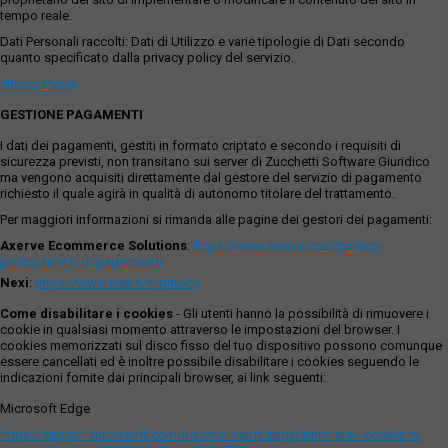
tempo reale.
Dati Personali raccolti: Dati di Utilizzo e varie tipologie di Dati secondo
quanto specificato dalla privacy policy del servizio.
Privacy Policy
GESTIONE PAGAMENTI
I dati dei pagamenti, gestiti in formato criptato e secondo i requisiti di
sicurezza previsti, non transitano sui server di Zucchetti Software Giuridico
ma vengono acquisiti direttamente dal gestore del servizio di pagamento
richiesto il quale agirà in qualità di autonomo titolare del trattamento.
Per maggiori informazioni si rimanda alle pagine dei gestori dei pagamenti:
Axerve Ecommerce Solutions
:
https://www.axerve.com/privacy-
policy/servizi-di-pagamento
Nexi
:
https://www.nexi.it/it/privacy
Come disabilitare i cookies
- Gli utenti hanno la possibilità di rimuovere i
cookie in qualsiasi momento attraverso le impostazioni del browser. I
cookies memorizzati sul disco fisso del tuo dispositivo possono comunque
essere cancellati ed è inoltre possibile disabilitare i cookies seguendo le
indicazioni fornite dai principali browser, ai link seguenti:
Microsoft Edge
https://support.microsoft.com/it-it/microsoft-edge/eliminare-i-cookie-in-