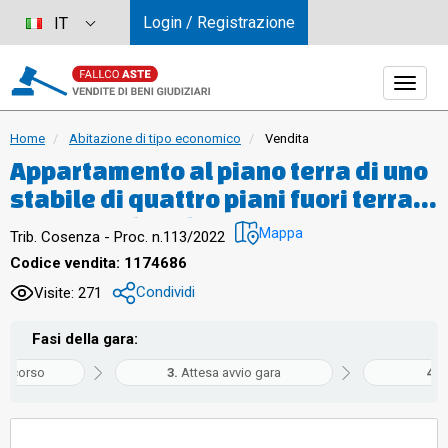
Login / Registrazione
IT
Home
Abitazione di tipo economico
Vendita
Appartamento al piano terra di uno
stabile di quattro piani fuori terra,
costituito legalmente come
Mappa
Trib. Cosenza - Proc. n.113/2022
condominio così composto:
Codice vendita: 1174686
Ingresso in open space, dotato di
Condividi
Visite: 271
cucina, soggiorno e salotto, tre
ampie vetrate che danno sul patio,
Fasi della gara:
doppi servizi e due camere da letto.
in corso
Attesa avvio gara
G
Superficie: 158 mq totale escluse
aree scoperte 138 mq.