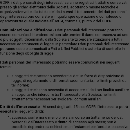
GDPR, i dati personali degli interessati saranno registrati, trattati e conservati
presso gli archivi elettronici delle Società, adottando misure tecniche e
organizzative volte alla tutela dei dati stessi. Il trattamento dei dati personali
degli interessati può consistere in qualunque operazione o complesso di
operazioni tra quelle indicate all' art. 4, comma 1, punto 2 del GDPR.
Comunicazione e diffusione
- I dati personali dell’interessato potranno
essere comunicati,intendendosi con tale termine il darne conoscenza ad uno
o più soggetti determinati, dalla Società a terzi perdare attuazione a tutti i
necessari adempimenti di legge. In particolare i dati personali dell’interessato
potranno essere comunicati a Enti o Uffici Pubblici o autorità di controllo in
funzione degli obblighi di legge.
I dati personali dell’interessato potranno essere comunicati nei seguenti
termini:
a soggetti che possono accedere ai dati in forza di disposizione di
legge, di regolamento o di normativacomunitaria, nei limiti previsti da
tali norme;
a soggetti che hanno necessità di accedere ai dati per finalità ausiliare
al rapporto che intercorre tra l’interessato e la Società, nei limiti
strettamente necessari per svolgere i compiti ausiliari.
Diritti dell’interessato
- Ai sensi degli artt. 15 e ss GDPR, l’interessato potrà
esercitare i seguenti diritti:
accesso: conferma o meno che sia in corso un trattamento dei dati
personali dell’interessato e diritto di accesso agli stessi; non è
possibile rispondere a richieste manifestamente infondate, eccessive