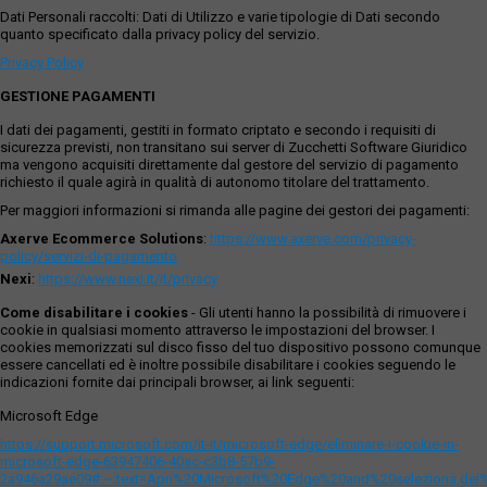
Dati Personali raccolti: Dati di Utilizzo e varie tipologie di Dati secondo
quanto specificato dalla privacy policy del servizio.
Privacy Policy
GESTIONE PAGAMENTI
I dati dei pagamenti, gestiti in formato criptato e secondo i requisiti di
sicurezza previsti, non transitano sui server di Zucchetti Software Giuridico
ma vengono acquisiti direttamente dal gestore del servizio di pagamento
richiesto il quale agirà in qualità di autonomo titolare del trattamento.
Per maggiori informazioni si rimanda alle pagine dei gestori dei pagamenti:
Axerve Ecommerce Solutions
:
https://www.axerve.com/privacy-
policy/servizi-di-pagamento
Nexi
:
https://www.nexi.it/it/privacy
Come disabilitare i cookies
- Gli utenti hanno la possibilità di rimuovere i
cookie in qualsiasi momento attraverso le impostazioni del browser. I
cookies memorizzati sul disco fisso del tuo dispositivo possono comunque
essere cancellati ed è inoltre possibile disabilitare i cookies seguendo le
indicazioni fornite dai principali browser, ai link seguenti:
Microsoft Edge
https://support.microsoft.com/it-it/microsoft-edge/eliminare-i-cookie-in-
microsoft-edge-63947406-40ac-c3b8-57b9-
2a946a29ae09#:~:text=Apri%20Microsoft%20Edge%20and%20seleziona,del