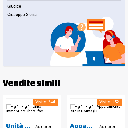
Giudice
Giuseppe Sicilia
Vendite simili
Visite: 244
Visite: 152
Unità immobiliare libera, facente parte di un fabbricato a schiera di fine anni 90, su quattro livelli collegati da scala interna, comprendente: garage al piano 1°sottostrada accessibile da corsia carrabile di uso condominiale; porzione di appartamento al piano terreno con ingresso, soggiorno, cucina, bagno, area scoperta recintata con lastrico e giardino sul fronte e sul retro; porzione di appartamento al piano primo con due camere, disimpegno, bagno e due balconi; soffitta con due locali sotto
Appartamento sito in Norma (LT), Via Michelangelo Buonarroti n. 67, piano secondo, interno 8. Immobile censito al Catasto Fabbricati del Comune di Norma, foglio 19, particella 1090, subalterno 10, categoria A/3, classe 4, vani 4,5, rendita catastale euro 278,93. L'immobile è composto da ingresso, soggiorno, cucina, due camere da letto, bagno e ripostiglio. Pertinenza: cantina al piano seminterrato, foglio 19, particella 1090, subalterno 14, categoria C/2. Valore di stima: euro 65.504,00.
Asincrona telematica
Asincrona telematica