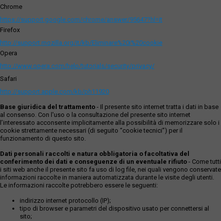
Chrome
https://support.google.com/chrome/answer/95647?hl=it
Firefox
http://support.mozilla.org/it/kb/Eliminare%20i%20cookie
Opera
http://www.opera.com/help/tutorials/security/privacy/
Safari
http://support.apple.com/kb/ph11920
Base giuridica del trattamento
- Il presente sito internet tratta i dati in base
al consenso. Con l'uso o la consultazione del presente sito internet
l’interessato acconsente implicitamente alla possibilità di memorizzare solo i
cookie strettamente necessari (di seguito “cookie tecnici”) per il
funzionamento di questo sito.
Dati personali raccolti e natura obbligatoria o facoltativa del
conferimento dei dati e conseguenze di un eventuale rifiuto
- Come tutti
i siti web anche il presente sito fa uso di log file, nei quali vengono conservate
informazioni raccolte in maniera automatizzata durante le visite degli utenti.
Le informazioni raccolte potrebbero essere le seguenti:
indirizzo internet protocollo (IP);
tipo di browser e parametri del dispositivo usato per connettersi al
sito;