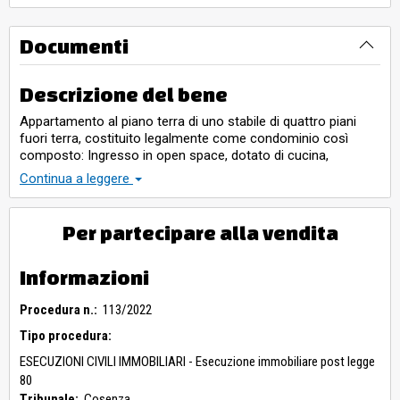
Documenti
Descrizione del bene
Appartamento al piano terra di uno stabile di quattro piani
fuori terra, costituito legalmente come condominio così
composto: Ingresso in open space, dotato di cucina,
soggiorno e salotto, tre ampie vetrate che danno sul patio,
Continua a leggere
doppi servizi e due camere da letto. Superficie: 158 mq totale
escluse aree scoperte 138 mq.
Per partecipare alla vendita
Informazioni
Procedura n.:
113/2022
Tipo procedura:
ESECUZIONI CIVILI IMMOBILIARI - Esecuzione immobiliare post legge
80
Tribunale:
Cosenza