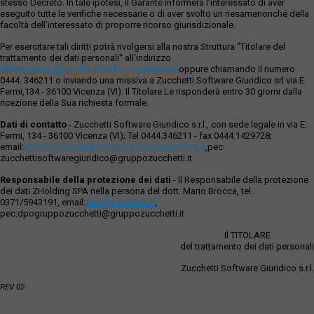
stesso Decreto. In tale ipotesi, il Garante informerà l’interessato di aver
eseguito tutte le verifiche necessarie o di aver svolto un riesamenonché della
facoltà dell’interessato di proporre ricorso giurisdizionale.
Per esercitare tali diritti potrà rivolgersi alla nostra Struttura "Titolare del
trattamento dei dati personali" all'indirizzo
ufficio.privacy@zucchettisofwaregiuridico.it
oppure chiamando il numero
0444. 346211 o inviando una missiva a Zucchetti Software Giuridico srl via E.
Fermi,134 - 36100 Vicenza (VI). Il Titolare Le risponderà entro 30 giorni dalla
ricezione della Sua richiesta formale.
Dati di contatto
- Zucchetti Software Giuridico s.r.l., con sede legale in via E.
Fermi, 134 - 36100 Vicenza (VI); Tel 0444.346211 - fax 0444.1429728;
email:
ufficio.privacy@zucchettisoftwaregiuridico.it
,pec:
zucchettisoftwaregiuridico@gruppozucchetti.it
Responsabile della protezione dei dati
- Il Responsabile della protezione
dei dati ZHolding SPA nella persona del dott. Mario Brocca, tel.
0371/5943191, email:
dpo@zucchetti.it
,
pec:dpogruppozucchetti@gruppozucchetti.it
Il TITOLARE
del trattamento dei dati personali
Zucchetti Software Giuridico s.r.l.
REV 02