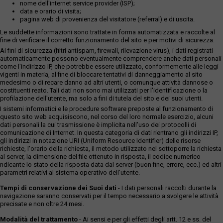
nome dell'internet service provider (ISP);
data e orario di visita;
pagina web di provenienza del visitatore (referral) e di uscita.
Le suddette informazioni sono trattate in forma automatizzata e raccolte al
fine di verificare il corretto funzionamento del sito e per motivi di sicurezza.
Ai fini di sicurezza (filtri antispam, firewall, rilevazione virus), i dati registrati
automaticamente possono eventualmente comprendere anche dati personali
come l'indirizzo IP, che potrebbe essere utilizzato, conformemente alle leggi
vigenti in materia, al fine di bloccare tentativi di danneggiamento al sito
medesimo o di recare danno ad altri utenti, o comunque attività dannose o
costituenti reato. Tali dati non sono mai utilizzati per l'identificazione o la
profilazione dell'utente, ma solo a fini di tutela del sito e dei suoi utenti.
I sistemi informatici e le procedure software preposte al funzionamento di
questo sito web acquisiscono, nel corso del loro normale esercizio, alcuni
dati personali la cui trasmissione è implicita nell'uso dei protocolli di
comunicazione di Internet. In questa categoria di dati rientrano gli indirizzi IP,
gli indirizzi in notazione URI (Uniform Resource Identifier) delle risorse
richieste, l'orario della richiesta, il metodo utilizzato nel sottoporre la richiesta
al server, la dimensione del file ottenuto in risposta, il codice numerico
ndicante lo stato della risposta data dal server (buon fine, errore, ecc.) ed altri
parametri relativi al sistema operativo dell'utente.
Tempi di conservazione dei Suoi dati
- I dati personali raccolti durante la
navigazione saranno conservati per il tempo necessario a svolgere le attività
precisate e non oltre 24 mesi.
Modalità del trattamento
- Ai sensi e per gli effetti degli artt. 12 e ss. del