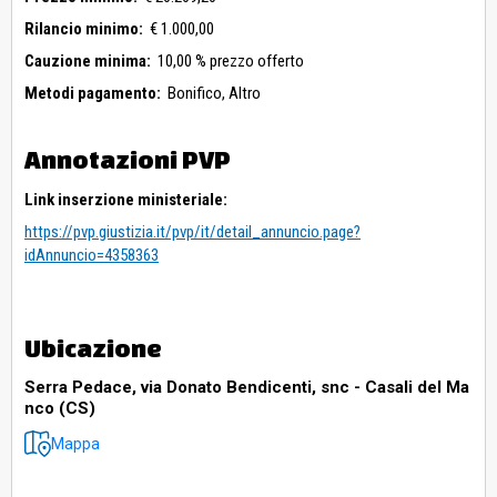
Rilancio minimo:
€ 1.000,00
Cauzione minima:
10,00 % prezzo offerto
Metodi pagamento:
Bonifico,
Altro
Annotazioni PVP
Link inserzione ministeriale:
https://pvp.giustizia.it/pvp/it/detail_annuncio.page?
idAnnuncio=4358363
Ubicazione
Serra Pedace, via Donato Bendicenti, snc - Casali del Ma
nco (CS)
Mappa