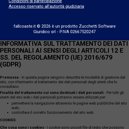
Condizioni di partecipazione
Accesso riservato all'autorità giudiziaria
fallcoaste.it © 2026 è un prodotto Zucchetti Software
Giuridico srl
-
P.IVA 02667520247
INFORMATIVA SUL TRATTAMENTO DEI DATI
PERSONALI AI SENSI DEGLI ARTICOLI 12 E
SS. DEL REGOLAMENTO (UE) 2016/679
(GDPR)
Premessa
- In questa pagina vengono descritte le modalità di gestione del
sito, con riferimento al trattamento dei dati personali degli utenti che lo
consultano.
Finalità del trattamento cui sono destinati i dati personali
- Per tutti gli
utenti del sito web i dati personali potranno essere utilizzati per:
permettere la navigazione attraverso le pagine web pubbliche del sito
web;
controllare il corretto funzionamento del sito web.
COOKIES
Che cosa sono i cookies
- I cookie sono piccoli file di testo che possono