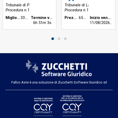
Tribunale di Perugia
Tribunale di Latina
Procedura n.155/2023
Procedura n.173/2024
Miglior offerta €:
33.500,00
Termine vendita:
Prezzo base €:
65.504,00
Inizio vendita:
6h 51m 2s
11/08/2026
h 11
Fallco Aste è una soluzione di Zucchetti Software Giuridico srl