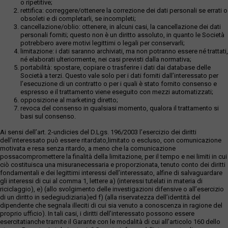
o ripetitive;
rettifica: correggere/ottenere la correzione dei dati personali se errati o
obsoleti e di completarli, se incompleti;
cancellazione/oblio: ottenere, in alcuni casi, la cancellazione dei dati
personali forniti; questo non è un diritto assoluto, in quanto le Società
potrebbero avere motivi legittimi o legali per conservarli;
limitazione: i dati saranno archiviati, ma non potranno essere né trattati,
né elaborati ulteriormente, nei casi previsti dalla normativa;
portabilità: spostare, copiare o trasferire i dati dai database delle
Società a terzi. Questo vale solo per i dati forniti dall’interessato per
l’esecuzione di un contratto o per i quali è stato fornito consenso e
espresso e il trattamento viene eseguito con mezzi automatizzati;
opposizione al marketing diretto;
revoca del consenso in qualsiasi momento, qualora il trattamento si
basi sul consenso.
Ai sensi dell’art. 2-undicies del D.Lgs. 196/2003 l’esercizio dei diritti
dell’interessato può essere ritardato,limitato o escluso, con comunicazione
motivata e resa senza ritardo, a meno che la comunicazione
possacompromettere la finalità della limitazione, per il tempo e nei limiti in cui
ciò costituisca una misuranecessaria e proporzionata, tenuto conto dei diritti
fondamentali e dei legittimi interessi dell’interessato, alfine di salvaguardare
gli interessi di cui al comma 1, lettere a) (interessi tutelati in materia di
riciclaggio), e) (allo svolgimento delle investigazioni difensive o all’esercizio
di un diritto in sedegiudiziaria)ed f) (alla riservatezza dell’identità del
dipendente che segnala illeciti di cui sia venuto a conoscenza in ragione del
proprio ufficio). In tali casi, i diritti dell’interessato possono essere
esercitatianche tramite il Garante con le modalità di cui all’articolo 160 dello