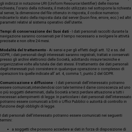
gli indirizzi in notazione URI (Uniform Resource Identifier) delle risorse
richieste, l'orario della richiesta, il metodo utilizzato nel sottoporre la richiesta
al server, la dimensione del file ottenuto in risposta, il codice numerico
ndicante lo stato della risposta data dal server (buon fine, errore, ecc.) ed altri
parametri relativi al sistema operativo dell'utente.
Tempi di conservazione dei Suoi dati
- I dati personali raccolti durante la
navigazione saranno conservati per il tempo necessario a svolgere le attività
precisate e non oltre 24 mesi.
Modalità del trattamento
- Ai sensi e per gli effetti degli artt. 12 e ss. del
GDPR, i dati personali degli interessati saranno registrati, trattati e conservati
presso gli archivi elettronici delle Società, adottando misure tecniche e
organizzative volte alla tutela dei dati stessi. Il trattamento dei dati personali
degli interessati può consistere in qualunque operazione o complesso di
operazioni tra quelle indicate all' art. 4, comma 1, punto 2 del GDPR.
Comunicazione e diffusione
- I dati personali dell’interessato potranno
essere comunicati,intendendosi con tale termine il darne conoscenza ad uno
o più soggetti determinati, dalla Società a terzi perdare attuazione a tutti i
necessari adempimenti di legge. In particolare i dati personali dell’interessato
potranno essere comunicati a Enti o Uffici Pubblici o autorità di controllo in
funzione degli obblighi di legge.
I dati personali dell’interessato potranno essere comunicati nei seguenti
termini:
a soggetti che possono accedere ai dati in forza di disposizione di