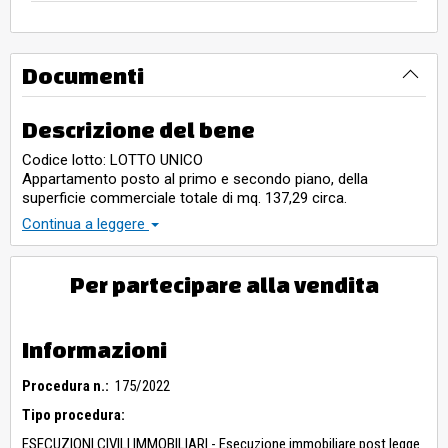
Documenti
Descrizione del bene
Codice lotto: LOTTO UNICO
Appartamento posto al primo e secondo piano, della
superficie commerciale totale di mq. 137,29 circa.
Il primo piano è costituito da ingresso, soggiorno/cucina,
Continua a leggere
ripostiglio, corridoio, disimpegno, due camere da letto, un
secondo ripostiglio attualmente adibito a camera da letto ed
un bagno con antibagno, oltre ad un balcone; il secondo
Per partecipare alla vendita
piano si compone di due camere, di cui una adibita a
cucina/soggiorno e l’altra al cui interno è stato ricavato un
bagno ed un ripostiglio, oltre ad un terrazzo.
Informazioni
Procedura n.:
175/2022
Tipo procedura:
ESECUZIONI CIVILI IMMOBILIARI - Esecuzione immobiliare post legge