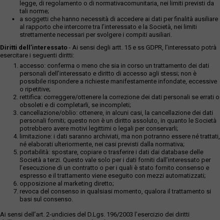
legge, di regolamento o di normativacomunitaria, nei limiti previsti da
tali norme;
a soggetti che hanno necessità di accedere ai dati per finalità ausiliare
al rapporto che intercorre tra l’interessato e la Società, nei limiti
strettamente necessari per svolgere i compiti ausiliari.
Diritti dell’interessato
- Ai sensi degli artt. 15 e ss GDPR, l’interessato potrà
esercitare i seguenti diritti:
accesso: conferma o meno che sia in corso un trattamento dei dati
personali dell’interessato e diritto di accesso agli stessi; non è
possibile rispondere a richieste manifestamente infondate, eccessive
o ripetitive;
rettifica: correggere/ottenere la correzione dei dati personali se errati o
obsoleti e di completarli, se incompleti;
cancellazione/oblio: ottenere, in alcuni casi, la cancellazione dei dati
personali forniti; questo non è un diritto assoluto, in quanto le Società
potrebbero avere motivi legittimi o legali per conservarli;
limitazione: i dati saranno archiviati, ma non potranno essere né trattati,
né elaborati ulteriormente, nei casi previsti dalla normativa;
portabilità: spostare, copiare o trasferire i dati dai database delle
Società a terzi. Questo vale solo per i dati forniti dall’interessato per
l’esecuzione di un contratto o per i quali è stato fornito consenso e
espresso e il trattamento viene eseguito con mezzi automatizzati;
opposizione al marketing diretto;
revoca del consenso in qualsiasi momento, qualora il trattamento si
basi sul consenso.
Ai sensi dell’art. 2-undicies del D.Lgs. 196/2003 l’esercizio dei diritti