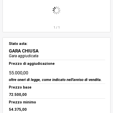
secondo piano si compone di due
camere, di cui una adibita a
cucina/soggiorno e l’altra al cui
interno è stato ricavato un bagno
ed un ripostiglio, oltre ad un
1
/
1
terrazzo.
Stato asta:
GARA CHIUSA
Gara aggiudicata
Prezzo di aggiudicazione
55.000,00
oltre oneri di legge, come indicato nell'avviso di vendita.
Prezzo base
72.500,00
Prezzo minimo
54.375,00