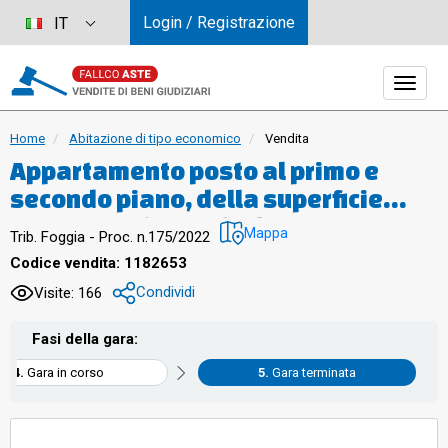
Login / Registrazione
IT
Home
Abitazione di tipo economico
Vendita
Appartamento posto al primo e
secondo piano, della superficie
commerciale totale di mq. 137,29
Mappa
Trib. Foggia - Proc. n.175/2022
circa. Il primo piano è costituito da
Codice vendita: 1182653
ingresso, soggiorno/cucina,
Condividi
Visite: 166
ripostiglio, corridoio, disimpegno,
due camere da letto, un secondo
Fasi della gara:
ripostiglio attualmente adibito a
Gara in corso
Gara terminata
camera da letto ed un bagno con
antibagno, oltre ad un balcone; il