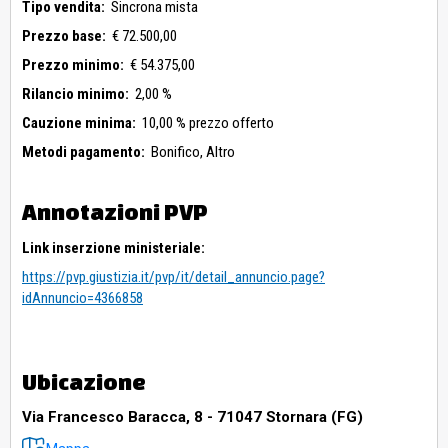
Tipo vendita:
Sincrona mista
Prezzo base:
€ 72.500,00
Prezzo minimo:
€ 54.375,00
Rilancio minimo:
2,00 %
Cauzione minima:
10,00 % prezzo offerto
Metodi pagamento:
Bonifico,
Altro
Annotazioni PVP
Link inserzione ministeriale:
https://pvp.giustizia.it/pvp/it/detail_annuncio.page?
idAnnuncio=4366858
Ubicazione
Via Francesco Baracca, 8 - 71047 Stornara (FG)