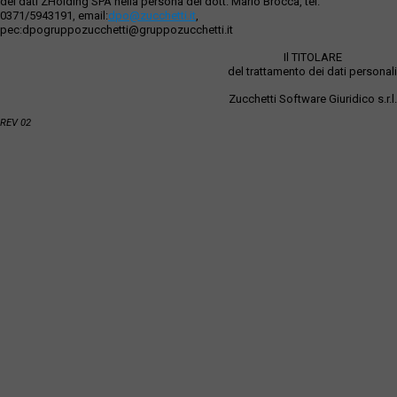
dei dati ZHolding SPA nella persona del dott. Mario Brocca, tel.
0371/5943191, email:
dpo@zucchetti.it
,
pec:dpogruppozucchetti@gruppozucchetti.it
Il TITOLARE
del trattamento dei dati personali
Zucchetti Software Giuridico s.r.l.
REV 02