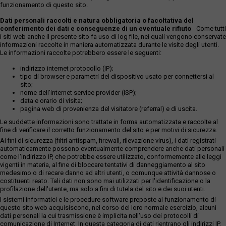
funzionamento di questo sito.
Dati personali raccolti e natura obbligatoria o facoltativa del
conferimento dei dati e conseguenze di un eventuale rifiuto
- Come tutti
i siti web anche il presente sito fa uso di log file, nei quali vengono conservate
informazioni raccolte in maniera automatizzata durante le visite degli utenti.
Le informazioni raccolte potrebbero essere le seguenti:
indirizzo internet protocollo (IP);
tipo di browser e parametri del dispositivo usato per connettersi al
sito;
nome dell'internet service provider (ISP);
data e orario di visita;
pagina web di provenienza del visitatore (referral) e di uscita.
Le suddette informazioni sono trattate in forma automatizzata e raccolte al
fine di verificare il corretto funzionamento del sito e per motivi di sicurezza.
Ai fini di sicurezza (filtri antispam, firewall, rilevazione virus), i dati registrati
automaticamente possono eventualmente comprendere anche dati personali
come l'indirizzo IP, che potrebbe essere utilizzato, conformemente alle leggi
vigenti in materia, al fine di bloccare tentativi di danneggiamento al sito
medesimo o di recare danno ad altri utenti, o comunque attività dannose o
costituenti reato. Tali dati non sono mai utilizzati per l'identificazione o la
profilazione dell'utente, ma solo a fini di tutela del sito e dei suoi utenti.
I sistemi informatici e le procedure software preposte al funzionamento di
questo sito web acquisiscono, nel corso del loro normale esercizio, alcuni
dati personali la cui trasmissione è implicita nell'uso dei protocolli di
comunicazione di Internet. In questa categoria di dati rientrano gli indirizzi IP,