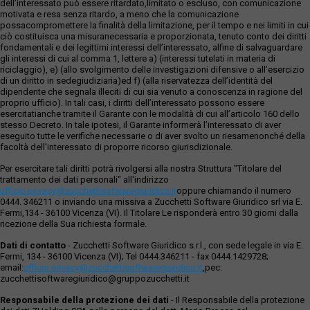
dell’interessato può essere ritardato,limitato o escluso, con comunicazione
motivata e resa senza ritardo, a meno che la comunicazione
possacompromettere la finalità della limitazione, per il tempo e nei limiti in cui
ciò costituisca una misuranecessaria e proporzionata, tenuto conto dei diritti
fondamentali e dei legittimi interessi dell’interessato, alfine di salvaguardare
gli interessi di cui al comma 1, lettere a) (interessi tutelati in materia di
riciclaggio), e) (allo svolgimento delle investigazioni difensive o all’esercizio
di un diritto in sedegiudiziaria)ed f) (alla riservatezza dell’identità del
dipendente che segnala illeciti di cui sia venuto a conoscenza in ragione del
proprio ufficio). In tali casi, i diritti dell’interessato possono essere
esercitatianche tramite il Garante con le modalità di cui all’articolo 160 dello
stesso Decreto. In tale ipotesi, il Garante informerà l’interessato di aver
eseguito tutte le verifiche necessarie o di aver svolto un riesamenonché della
facoltà dell’interessato di proporre ricorso giurisdizionale.
Per esercitare tali diritti potrà rivolgersi alla nostra Struttura "Titolare del
trattamento dei dati personali" all'indirizzo
ufficio.privacy@zucchettisofwaregiuridico.it
oppure chiamando il numero
0444. 346211 o inviando una missiva a Zucchetti Software Giuridico srl via E.
Fermi,134 - 36100 Vicenza (VI). Il Titolare Le risponderà entro 30 giorni dalla
ricezione della Sua richiesta formale.
Dati di contatto
- Zucchetti Software Giuridico s.r.l., con sede legale in via E.
Fermi, 134 - 36100 Vicenza (VI); Tel 0444.346211 - fax 0444.1429728;
email:
ufficio.privacy@zucchettisoftwaregiuridico.it
,pec:
zucchettisoftwaregiuridico@gruppozucchetti.it
Responsabile della protezione dei dati
- Il Responsabile della protezione