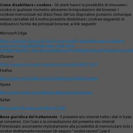
Come disabilitare i cookies
- Gli utenti hanno la possibilità di rimuovere i
cookie in qualsiasi momento attraverso le impostazioni del browser. I
cookies memorizzati sul disco fisso del tuo dispositivo possono comunque
essere cancellati ed è inoltre possibile disabilitare i cookies seguendo le
indicazioni fornite dai principali browser, ai link seguenti:
Microsoft Edge
https://support.microsoft.com/it-it/microsoft-edge/eliminare-i-cookie-in-
microsoft-edge-63947406-40ac-c3b8-57b9-
2a946a29ae09#:~:text=Apri%20Microsoft%20Edge%20and%20seleziona,del
Chrome
https://support.google.com/chrome/answer/95647?hl=it
Firefox
http://support.mozilla.org/it/kb/Eliminare%20i%20cookie
Opera
http://www.opera.com/help/tutorials/security/privacy/
Safari
http://support.apple.com/kb/ph11920
Base giuridica del trattamento
- Il presente sito internet tratta i dati in base
al consenso. Con l'uso o la consultazione del presente sito internet
l’interessato acconsente implicitamente alla possibilità di memorizzare solo i
cookie strettamente necessari (di seguito “cookie tecnici”) per il