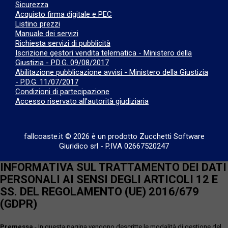
Sicurezza
Acquisto firma digitale e PEC
Listino prezzi
Manuale dei servizi
Richiesta servizi di pubblicità
Iscrizione gestori vendita telematica - Ministero della
Giustizia - P.D.G. 09/08/2017
Abilitazione pubblicazione avvisi - Ministero della Giustizia
- P.D.G. 11/07/2017
Condizioni di partecipazione
Accesso riservato all'autorità giudiziaria
fallcoaste.it © 2026 è un prodotto Zucchetti Software
Giuridico srl
-
P.IVA 02667520247
INFORMATIVA SUL TRATTAMENTO DEI DATI
PERSONALI AI SENSI DEGLI ARTICOLI 12 E
SS. DEL REGOLAMENTO (UE) 2016/679
(GDPR)
Premessa
- In questa pagina vengono descritte le modalità di gestione del