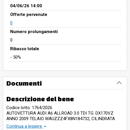
04/06/26 14:00
Offerte pervenute
0
Numero prolungamenti
0
Ribasso totale
- 50%
Documenti
Descrizione del bene
Codice lotto: 1764/2026
AUTOVETTURA AUDI A6 ALLROAD 3.0 TDI TG. DX170VZ
ANNO 2009 TELAIO WAUZZZ4FX8N184732, CILINDRATA
2967 CC, KW 171, CON UNA CHIAVE, LIBRETTO DI
Continua a leggere
CIRCOLAZIONE, MANCANTE DI CERTIFICATO DI PROPRIETA',