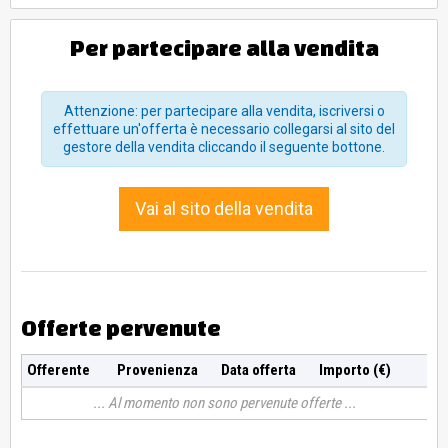
KM 355.936; IN ALLEGATO COPIA LIBRETTO DI
CIRCOLAZIONE;
Per partecipare alla vendita
LA CANCELLAZIONE DI GRAVAMI PRESENTI, DIVERSI DA
QUELLI TRASCRITTI DA AGENZIA ENTRATE RISCONSSIONE,
SARA' A CARICO DELL'AGGIUDICATARIO.
Attenzione: per partecipare alla vendita, iscriversi o
VISIONABILE OGNI GIOVEDI E VENERDI DALLE 8.30 ALLE
effettuare un'offerta è necessario collegarsi al sito del
12.00, DALLE 14.00 ALLE 17.00 IN BRESCIA VIA FURA 28.
gestore della vendita cliccando il seguente bottone.
Vai al sito della vendita
Offerte pervenute
Offerente
Provenienza
Data offerta
Importo (€)
Al momento non sono pervenute offerte