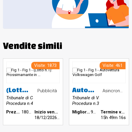
Vendite simili
Visite: 1873
Visite: 461
(Lotto n.1): Prossimamante in vendita - autovettura marca Ferrari modello 488 Spider
Autovettura Volkswagen Golf
Pubblicità
Asincrona telematica
Tribunale di Cassino
Tribunale di Vicenza
Procedura n.4432/2021
Procedura n.336/2024
Prezzo base €:
180.000,00
Inizio vendita:
Miglior offerta €:
900,00
Termine vendita:
18/12/2026
h 15:00
15h 49m 15s