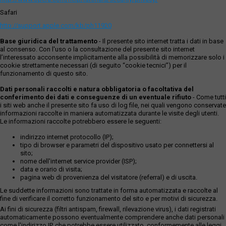
Safari
http://support.apple.com/kb/ph11920
Base giuridica del trattamento
- Il presente sito internet tratta i dati in base
al consenso. Con l'uso o la consultazione del presente sito internet
l’interessato acconsente implicitamente alla possibilità di memorizzare solo i
cookie strettamente necessari (di seguito “cookie tecnici”) per il
funzionamento di questo sito.
Dati personali raccolti e natura obbligatoria o facoltativa del
conferimento dei dati e conseguenze di un eventuale rifiuto
- Come tutti
i siti web anche il presente sito fa uso di log file, nei quali vengono conservate
informazioni raccolte in maniera automatizzata durante le visite degli utenti.
Le informazioni raccolte potrebbero essere le seguenti:
indirizzo internet protocollo (IP);
tipo di browser e parametri del dispositivo usato per connettersi al
sito;
nome dell'internet service provider (ISP);
data e orario di visita;
pagina web di provenienza del visitatore (referral) e di uscita.
Le suddette informazioni sono trattate in forma automatizzata e raccolte al
fine di verificare il corretto funzionamento del sito e per motivi di sicurezza.
Ai fini di sicurezza (filtri antispam, firewall, rilevazione virus), i dati registrati
automaticamente possono eventualmente comprendere anche dati personali
come l'indirizzo IP, che potrebbe essere utilizzato, conformemente alle leggi