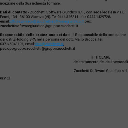
ricezione della Sua richiesta formale.
Dati di contatto
- Zucchetti Software Giuridico s.r.l., con sede legale in via E.
Fermi, 134 - 36100 Vicenza (VI); Tel 0444.346211 - fax 0444.1429728;
email:
ufficio.privacy@zucchettisoftwaregiuridico.it
,pec:
zucchettisoftwaregiuridico@gruppozucchetti.it
Responsabile della protezione dei dati
- Il Responsabile della protezione
dei dati ZHolding SPA nella persona del dott. Mario Brocca, tel.
0371/5943191, email:
dpo@zucchetti.it
,
pec:dpogruppozucchetti@gruppozucchetti.it
Il TITOLARE
del trattamento dei dati personali
Zucchetti Software Giuridico s.r.l.
REV 02