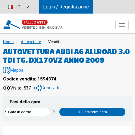
Login / Registrazione
IT
Home
Autovetture
Vendita
AUTOVETTURA AUDI A6 ALLROAD 3.0
TDI TG. DX170VZ ANNO 2009
Mappa
Codice vendita: 1594374
Condividi
Visite: 537
Fasi della gara:
Gara in corso
Gara terminata