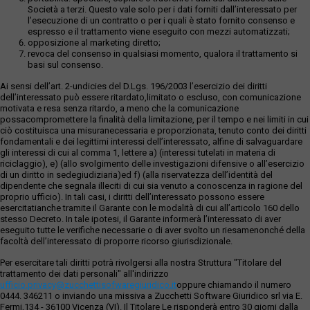
Società a terzi. Questo vale solo per i dati forniti dall’interessato per
l’esecuzione di un contratto o per i quali è stato fornito consenso e
espresso e il trattamento viene eseguito con mezzi automatizzati;
opposizione al marketing diretto;
revoca del consenso in qualsiasi momento, qualora il trattamento si
basi sul consenso.
Ai sensi dell’art. 2-undicies del D.Lgs. 196/2003 l’esercizio dei diritti
dell’interessato può essere ritardato,limitato o escluso, con comunicazione
motivata e resa senza ritardo, a meno che la comunicazione
possacompromettere la finalità della limitazione, per il tempo e nei limiti in cui
ciò costituisca una misuranecessaria e proporzionata, tenuto conto dei diritti
fondamentali e dei legittimi interessi dell’interessato, alfine di salvaguardare
gli interessi di cui al comma 1, lettere a) (interessi tutelati in materia di
riciclaggio), e) (allo svolgimento delle investigazioni difensive o all’esercizio
di un diritto in sedegiudiziaria)ed f) (alla riservatezza dell’identità del
dipendente che segnala illeciti di cui sia venuto a conoscenza in ragione del
proprio ufficio). In tali casi, i diritti dell’interessato possono essere
esercitatianche tramite il Garante con le modalità di cui all’articolo 160 dello
stesso Decreto. In tale ipotesi, il Garante informerà l’interessato di aver
eseguito tutte le verifiche necessarie o di aver svolto un riesamenonché della
facoltà dell’interessato di proporre ricorso giurisdizionale.
Per esercitare tali diritti potrà rivolgersi alla nostra Struttura "Titolare del
trattamento dei dati personali" all'indirizzo
ufficio.privacy@zucchettisofwaregiuridico.it
oppure chiamando il numero
0444. 346211 o inviando una missiva a Zucchetti Software Giuridico srl via E.
Fermi,134 - 36100 Vicenza (VI). Il Titolare Le risponderà entro 30 giorni dalla