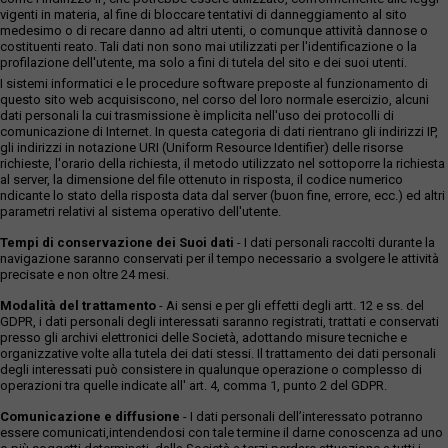
vigenti in materia, al fine di bloccare tentativi di danneggiamento al sito
medesimo o di recare danno ad altri utenti, o comunque attività dannose o
costituenti reato. Tali dati non sono mai utilizzati per l'identificazione o la
profilazione dell'utente, ma solo a fini di tutela del sito e dei suoi utenti.
I sistemi informatici e le procedure software preposte al funzionamento di
questo sito web acquisiscono, nel corso del loro normale esercizio, alcuni
dati personali la cui trasmissione è implicita nell'uso dei protocolli di
comunicazione di Internet. In questa categoria di dati rientrano gli indirizzi IP,
gli indirizzi in notazione URI (Uniform Resource Identifier) delle risorse
richieste, l'orario della richiesta, il metodo utilizzato nel sottoporre la richiesta
al server, la dimensione del file ottenuto in risposta, il codice numerico
ndicante lo stato della risposta data dal server (buon fine, errore, ecc.) ed altri
parametri relativi al sistema operativo dell'utente.
Tempi di conservazione dei Suoi dati
- I dati personali raccolti durante la
navigazione saranno conservati per il tempo necessario a svolgere le attività
precisate e non oltre 24 mesi.
Modalità del trattamento
- Ai sensi e per gli effetti degli artt. 12 e ss. del
GDPR, i dati personali degli interessati saranno registrati, trattati e conservati
presso gli archivi elettronici delle Società, adottando misure tecniche e
organizzative volte alla tutela dei dati stessi. Il trattamento dei dati personali
degli interessati può consistere in qualunque operazione o complesso di
operazioni tra quelle indicate all' art. 4, comma 1, punto 2 del GDPR.
Comunicazione e diffusione
- I dati personali dell’interessato potranno
essere comunicati,intendendosi con tale termine il darne conoscenza ad uno