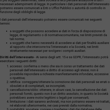
o più soggetti determinati, dalla Società a terzi perdare attuazione a tutti i
necessari adempimenti di legge. In particolare i dati personali dell’interessato
potranno essere comunicati a Enti o Uffici Pubblici o autorità di controllo in
funzione degli obblighi di legge.
I dati personali dell’interessato potranno essere comunicati nei seguenti
termini:
a soggetti che possono accedere ai dati in forza di disposizione di
legge, di regolamento o di normativacomunitaria, nei limiti previsti da
tali norme;
a soggetti che hanno necessità di accedere ai dati per finalità ausiliare
al rapporto che intercorre tra l’interessato e la Società, nei limiti
strettamente necessari per svolgere i compiti ausiliari.
Diritti dell’interessato
- Ai sensi degli artt. 15 e ss GDPR, l’interessato potrà
esercitare i seguenti diritti:
accesso: conferma o meno che sia in corso un trattamento dei dati
personali dell’interessato e diritto di accesso agli stessi; non è
possibile rispondere a richieste manifestamente infondate, eccessive
o ripetitive;
rettifica: correggere/ottenere la correzione dei dati personali se errati o
obsoleti e di completarli, se incompleti;
cancellazione/oblio: ottenere, in alcuni casi, la cancellazione dei dati
personali forniti; questo non è un diritto assoluto, in quanto le Società
potrebbero avere motivi legittimi o legali per conservarli;
limitazione: i dati saranno archiviati, ma non potranno essere né trattati,
né elaborati ulteriormente, nei casi previsti dalla normativa;
portabilità: spostare, copiare o trasferire i dati dai database delle