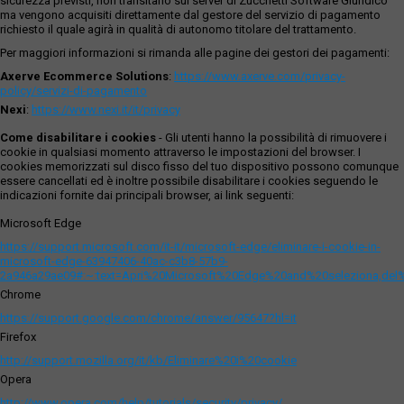
sicurezza previsti, non transitano sui server di Zucchetti Software Giuridico
ma vengono acquisiti direttamente dal gestore del servizio di pagamento
richiesto il quale agirà in qualità di autonomo titolare del trattamento.
Per maggiori informazioni si rimanda alle pagine dei gestori dei pagamenti:
Axerve Ecommerce Solutions
:
https://www.axerve.com/privacy-
policy/servizi-di-pagamento
Nexi
:
https://www.nexi.it/it/privacy
Come disabilitare i cookies
- Gli utenti hanno la possibilità di rimuovere i
cookie in qualsiasi momento attraverso le impostazioni del browser. I
cookies memorizzati sul disco fisso del tuo dispositivo possono comunque
essere cancellati ed è inoltre possibile disabilitare i cookies seguendo le
indicazioni fornite dai principali browser, ai link seguenti:
Microsoft Edge
https://support.microsoft.com/it-it/microsoft-edge/eliminare-i-cookie-in-
microsoft-edge-63947406-40ac-c3b8-57b9-
2a946a29ae09#:~:text=Apri%20Microsoft%20Edge%20and%20seleziona,del
Chrome
https://support.google.com/chrome/answer/95647?hl=it
Firefox
http://support.mozilla.org/it/kb/Eliminare%20i%20cookie
Opera
http://www.opera.com/help/tutorials/security/privacy/