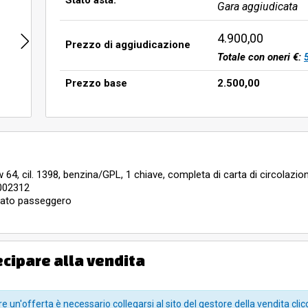
Stato asta:
Gara aggiudicata
4.900,00
Prezzo di aggiudicazione
Totale con oneri €:
Prezzo base
2.500,00
w 64, cil. 1398, benzina/GPL, 1 chiave, completa di carta di circolazio
6002312
a lato passeggero
tendina scoppiati
 Milano 10 - Redecesio di Segrate), che dovrà essere ivi ritirato a c
ecipare alla vendita
ndita
0) e il giovedì tutto il giorno (09.30-12.30 / 14.00-17.30).
e un'offerta è necessario collegarsi al sito del gestore della vendita clic