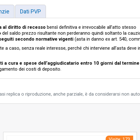
03/06/2026
3.500,00
12:17:43
nzie
Dati PVP
03/06/2026
3.450,00
12:17:30
03/06/2026
3.400,00
12:17:13
 al diritto di recesso
bensì definitiva e irrevocabile all’atto stesso
o
del saldo prezzo risultante non perderanno quindi soltanto la cauz
03/06/2026
3.350,00
12:16:54
seguiti secondo normative vigenti
(asta in danno ex art. 540, comm
03/06/2026
3.300,00
12:16:43
e a caso, senza reale interesse, perché chi interviene all’asta deve i
03/06/2026
3.050,00
12:15:38
ti a cura e spese dell’aggiudicatario entro 10 giorni dal termine 
03/06/2026
3.000,00
12:14:17
gamento dei costi di deposito.
04/06/2026
2.700,00
10:09:07
03/06/2026
2.700,00
10:42:24
02/06/2026
2.650,00
si replica o riproduzione, anche parziale, è da considerarsi non auto
08:58:23
01/06/2026
2.600,00
23:39:10
01/06/2026
2.550,00
23:02:54
01/06/2026
2.500,00
09:18:00
Visite: 173