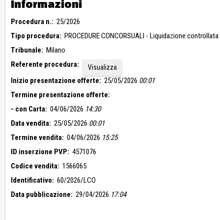
Informazioni
********
Online
Procedura n.:
********
25/2026
Online
Tipo procedura:
PROCEDURE CONCORSUALI - Liquidazione controllata 
********
Online
Tribunale:
Milano
********
Online
Referente procedura:
Visualizza
********
Online
Inizio presentazione offerte:
25/05/2026
00:01
********
Online
Termine presentazione offerte:
********
Online
- con Carta:
04/06/2026
14:30
********
Online
Data vendita:
25/05/2026
00:01
********
Online
Termine vendita:
04/06/2026
15:25
********
Online
ID inserzione PVP:
4571076
********
Online
Codice vendita:
1566065
********
Online
Identificativo:
60/2026/LCO
Data pubblicazione:
********
29/04/2026
17:04
Online
********
Online