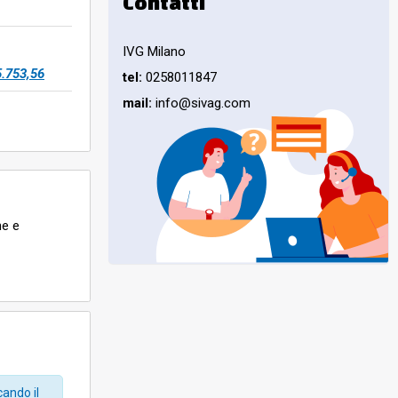
Contatti
IVG Milano
5.753,56
tel:
0258011847
mail:
info@sivag.com
ne e
ura e spese
cando il