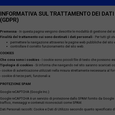
INFORMATIVA SUL TRATTAMENTO DEI DATI P
(GDPR)
Premessa
- In questa pagina vengono descritte le modalità di gestione del sit
Finalità del trattamento cui sono destinati i dati personali
- Per tutti gli 
permettere la navigazione attraverso le pagine web pubbliche del sito
controllare il corretto funzionamento del sito web.
COOKIES
Che cosa sono i cookies
- I cookie sono piccoli file di testo che possono esse
Tipologie di cookies
- Si informa che navigando nel sito saranno scaricati coo
- cookie di autenticazione utilizzati nella misura strettamente necessaria al for
- cookie di terze parti, funzionali a:
PROTEZIONE SPAM
Google reCAPTCHA (Google Inc.)
Google reCAPTCHA è un servizio di protezione dallo SPAM fornito da Google Inc. Q
traffico, messaggi e contenuti riconosciuti come SPAM.
Dati Personali raccolti: Cookie e Dati di Utilizzo secondo quanto specificato da