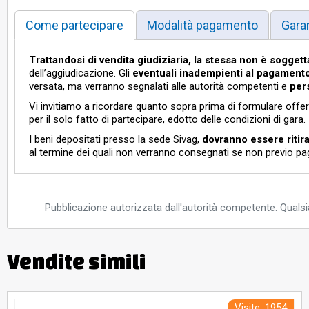
********
Online
Come partecipare
Modalità pagamento
Gara
********
Online
********
Online
Trattandosi di vendita giudiziaria, la stessa
non è soggetta
dell’aggiudicazione. Gli
eventuali inadempienti al pagament
********
Online
versata, ma verranno segnalati alle autorità competenti e
per
********
Online
Vi invitiamo a ricordare quanto sopra prima di formulare offert
********
Online
per il solo fatto di partecipare, edotto delle condizioni di gara.
I beni depositati presso la sede Sivag,
dovranno essere ritira
********
Online
al termine dei quali non verranno consegnati se non previo pa
********
Online
********
Online
********
Online
Pubblicazione autorizzata dall'autorità competente. Qualsia
********
Online
********
Online
Vendite simili
********
Online
Visite: 1954