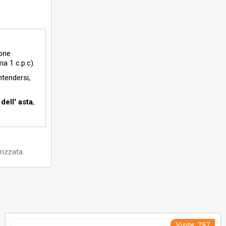
ione
a 1 c.p.c).
ntendersi,
dell' asta
,
rizzata.
Visite: 297