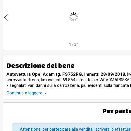
1
/
24
Descrizione del bene
Autovettura Opel Adam tg. FS752RG, immatr. 28/09/2018
, k
sprovvista di cdp, km indicati 69.854 circa, telaio W0V0MAP08K
- segnalati vari danni sulla carrozzeria, più evidenti sulla fiancat
Continua a leggere
N.B.:
airbag sedile anteriore passeggero e airbag a 
N.B.:
Trattasi di mezzo depositato presso la sede della Sivag (via
Per part
dell'aggiudicatario,
entro 10 giorni
dalla consegna dell'atto di ve
La visione del veicolo è possibile
il martedì mattina (09.30-12.3
Attenzione: per partecipare alla vendita, iscriversi o effettuar