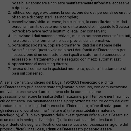
possibile rispondere a richieste manifestamente infondate, eccessive
o ripetitive;
rettifica: correggere/ottenere la correzione dei dati personali se errati o
obsoleti e di completarli, se incompleti;
cancellazione/oblio: ottenere, in alcuni casi, la cancellazione dei dati
personali forniti; questo non è un diritto assoluto, in quanto le Società
potrebbero avere motivi legittimi o legali per conservarli;
limitazione: i dati saranno archiviati, ma non potranno essere né trattati,
né elaborati ulteriormente, nei casi previsti dalla normativa;
portabilità: spostare, copiare o trasferire i dati dai database delle
Società a terzi. Questo vale solo per i dati forniti dall’interessato per
l’esecuzione di un contratto o per i quali è stato fornito consenso e
espresso e il trattamento viene eseguito con mezzi automatizzati;
opposizione al marketing diretto;
revoca del consenso in qualsiasi momento, qualora il trattamento si
basi sul consenso.
Ai sensi dell’art. 2-undicies del D.Lgs. 196/2003 l’esercizio dei diritti
dell’interessato può essere ritardato,limitato o escluso, con comunicazione
motivata e resa senza ritardo, a meno che la comunicazione
possacompromettere la finalità della limitazione, per il tempo e nei limiti in cui
ciò costituisca una misuranecessaria e proporzionata, tenuto conto dei diritti
fondamentali e dei legittimi interessi dell’interessato, alfine di salvaguardare
gli interessi di cui al comma 1, lettere a) (interessi tutelati in materia di
riciclaggio), e) (allo svolgimento delle investigazioni difensive o all’esercizio
di un diritto in sedegiudiziaria)ed f) (alla riservatezza dell’identità del
dipendente che segnala illeciti di cui sia venuto a conoscenza in ragione del
proprio ufficio). In tali casi, i diritti dell’interessato possono essere