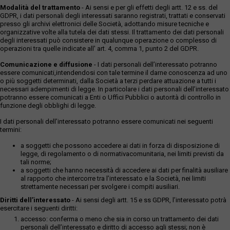
Modalità del trattamento
- Ai sensi e per gli effetti degli artt. 12 e ss. del
GDPR, i dati personali degli interessati saranno registrati, trattati e conservati
presso gli archivi elettronici delle Società, adottando misure tecniche e
organizzative volte alla tutela dei dati stessi. Il trattamento dei dati personali
degli interessati può consistere in qualunque operazione o complesso di
operazioni tra quelle indicate all' art. 4, comma 1, punto 2 del GDPR.
Comunicazione e diffusione
- I dati personali dell’interessato potranno
essere comunicati,intendendosi con tale termine il darne conoscenza ad uno
o più soggetti determinati, dalla Società a terzi perdare attuazione a tutti i
necessari adempimenti di legge. In particolare i dati personali dell’interessato
potranno essere comunicati a Enti o Uffici Pubblici o autorità di controllo in
funzione degli obblighi di legge.
I dati personali dell’interessato potranno essere comunicati nei seguenti
termini:
a soggetti che possono accedere ai dati in forza di disposizione di
legge, di regolamento o di normativacomunitaria, nei limiti previsti da
tali norme;
a soggetti che hanno necessità di accedere ai dati per finalità ausiliare
al rapporto che intercorre tra l’interessato e la Società, nei limiti
strettamente necessari per svolgere i compiti ausiliari.
Diritti dell’interessato
- Ai sensi degli artt. 15 e ss GDPR, l’interessato potrà
esercitare i seguenti diritti:
accesso: conferma o meno che sia in corso un trattamento dei dati
personali dell’interessato e diritto di accesso agli stessi; non è