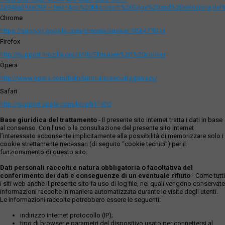
2a946a29ae09#:~:text=Apri%20Microsoft%20Edge%20and%20seleziona,del
Chrome
https://support.google.com/chrome/answer/95647?hl=it
Firefox
http://support.mozilla.org/it/kb/Eliminare%20i%20cookie
Opera
http://www.opera.com/help/tutorials/security/privacy/
Safari
http://support.apple.com/kb/ph11920
Base giuridica del trattamento
- Il presente sito internet tratta i dati in base
al consenso. Con l'uso o la consultazione del presente sito internet
l’interessato acconsente implicitamente alla possibilità di memorizzare solo i
cookie strettamente necessari (di seguito “cookie tecnici”) per il
funzionamento di questo sito.
Dati personali raccolti e natura obbligatoria o facoltativa del
conferimento dei dati e conseguenze di un eventuale rifiuto
- Come tutti
i siti web anche il presente sito fa uso di log file, nei quali vengono conservate
informazioni raccolte in maniera automatizzata durante le visite degli utenti.
Le informazioni raccolte potrebbero essere le seguenti:
indirizzo internet protocollo (IP);
tipo di browser e parametri del dispositivo usato per connettersi al