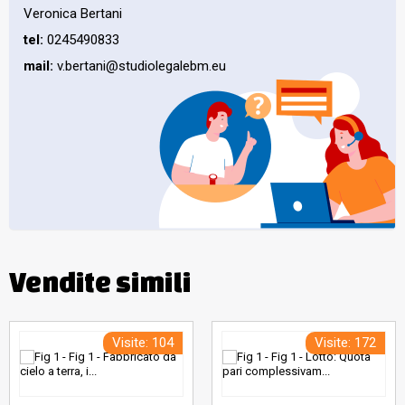
Veronica Bertani
tel:
0245490833
mail:
v.bertani@studiolegalebm.eu
Vendite simili
Visite: 104
Visite: 172