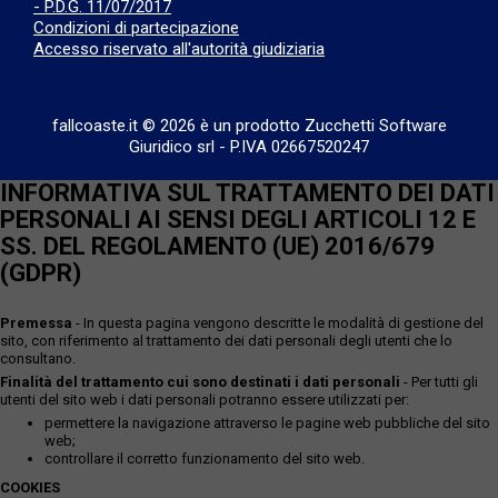
- P.D.G. 11/07/2017
Condizioni di partecipazione
Accesso riservato all'autorità giudiziaria
fallcoaste.it © 2026 è un prodotto Zucchetti Software
Giuridico srl
-
P.IVA 02667520247
INFORMATIVA SUL TRATTAMENTO DEI DATI
PERSONALI AI SENSI DEGLI ARTICOLI 12 E
SS. DEL REGOLAMENTO (UE) 2016/679
(GDPR)
Premessa
- In questa pagina vengono descritte le modalità di gestione del
sito, con riferimento al trattamento dei dati personali degli utenti che lo
consultano.
Finalità del trattamento cui sono destinati i dati personali
- Per tutti gli
utenti del sito web i dati personali potranno essere utilizzati per:
permettere la navigazione attraverso le pagine web pubbliche del sito
web;
controllare il corretto funzionamento del sito web.
COOKIES