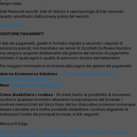
tempo reale.
Dati Personali raccolti: Dati di Utilizzo e varie tipologie di Dati secondo
quanto specificato dalla privacy policy del servizio.
Privacy Policy
GESTIONE PAGAMENTI
I dati dei pagamenti, gestiti in formato criptato e secondo i requisiti di
sicurezza previsti, non transitano sui server di Zucchetti Software Giuridico
ma vengono acquisiti direttamente dal gestore del servizio di pagamento
richiesto il quale agirà in qualità di autonomo titolare del trattamento.
Per maggiori informazioni si rimanda alle pagine dei gestori dei pagamenti:
Axerve Ecommerce Solutions
:
https://www.axerve.com/privacy-
policy/servizi-di-pagamento
Nexi
:
https://www.nexi.it/it/privacy
Come disabilitare i cookies
- Gli utenti hanno la possibilità di rimuovere i
cookie in qualsiasi momento attraverso le impostazioni del browser. I
cookies memorizzati sul disco fisso del tuo dispositivo possono comunque
essere cancellati ed è inoltre possibile disabilitare i cookies seguendo le
indicazioni fornite dai principali browser, ai link seguenti:
Microsoft Edge
https://support.microsoft.com/it-it/microsoft-edge/eliminare-i-cookie-in-
microsoft-edge-63947406-40ac-c3b8-57b9-