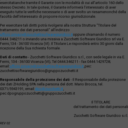
esercitatianche tramite il Garante con le modalità di cui all’articolo 160 dello
stesso Decreto. In tale ipotesi, il Garante informerà l’interessato di aver
eseguito tutte le verifiche necessarie o di aver svolto un riesamenonché della
facoltà dell’interessato di proporre ricorso giurisdizionale.
Per esercitare tali diritti potrà rivolgersi alla nostra Struttura "Titolare del
trattamento dei dati personali" all'indirizzo
ufficio.privacy@zucchettisofwaregiuridico.it
oppure chiamando il numero
0444. 346211 o inviando una missiva a Zucchetti Software Giuridico srl via E.
Fermi,134 - 36100 Vicenza (VI). Il Titolare Le risponderà entro 30 giorni dalla
ricezione della Sua richiesta formale.
Dati di contatto
- Zucchetti Software Giuridico s.r.l., con sede legale in via E.
Fermi, 134 - 36100 Vicenza (VI); Tel 0444.346211 - fax 0444.1429728;
email:
ufficio.privacy@zucchettisoftwaregiuridico.it
,pec:
zucchettisoftwaregiuridico@gruppozucchetti.it
Responsabile della protezione dei dati
- Il Responsabile della protezione
dei dati ZHolding SPA nella persona del dott. Mario Brocca, tel.
0371/5943191, email:
dpo@zucchetti.it
,
pec:dpogruppozucchetti@gruppozucchetti.it
Il TITOLARE
del trattamento dei dati personali
Zucchetti Software Giuridico s.r.l.
REV 02