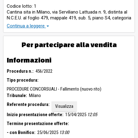
Codice lotto: 1
Cantina sita in Milano, via Serviliano Lattuada n. 9, distinta al
N.C.E.U. al foglio 479, mappale 419, sub. 5, piano S4, categoria
C/2, classe 6^, consistenza mq. 9, rendita € 19,52. Coerenze:
Continua a leggere
Nord – proprietà di terzi sub 6 – Est – corsello comune
coperto sub 1; Sud – terrapieno; Ovest – proprietà di terzi.
Stato di occupazione: libero.
Per partecipare alla vendita
Informazioni
Procedura n.:
456/2022
Tipo procedura:
PROCEDURE CONCORSUALI - Fallimento (nuovo rito)
Tribunale:
Milano
Referente procedura:
Visualizza
Inizio presentazione offerte:
15/04/2025
12:05
Termine presentazione offerte:
- con Bonifico:
25/06/2025
13:00