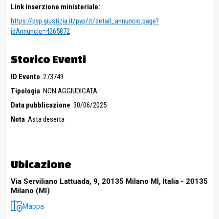
Link inserzione ministeriale:
https://pvp.giustizia.it/pvp/it/detail_annuncio.page?
idAnnuncio=4365872
Storico Eventi
ID Evento
273749
Tipologia
NON AGGIUDICATA
Data pubblicazione
30/06/2025
Nota
Asta deserta
Ubicazione
Via Serviliano Lattuada, 9, 20135 Milano MI, Italia - 20135
Milano (MI)
Mappa