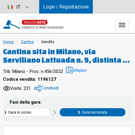
Login / Registrazione
IT
Home
Cantina
Vendita
Cantina sita in Milano, via
Serviliano Lattuada n. 9, distinta al
N.C.E.U. al foglio 479, mappale 419,
Mappa
Trib. Milano - Proc. n.456/2022
sub. 5, piano S4, categoria C/2,
Codice vendita: 1196127
classe 6^, consistenza mq. 9,
Condividi
Visite: 231
rendita € 19,52. Coerenze: Nord –
proprietà di terzi sub 6 – Est –
Fasi della gara:
corsello comune coperto sub 1; Sud
Gara in corso
Gara terminata
– terrapieno; Ovest – proprietà di
terzi. Stato di occupazione: libero.