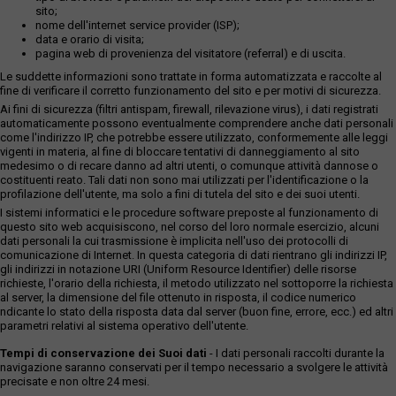
sito;
nome dell'internet service provider (ISP);
data e orario di visita;
pagina web di provenienza del visitatore (referral) e di uscita.
Le suddette informazioni sono trattate in forma automatizzata e raccolte al
fine di verificare il corretto funzionamento del sito e per motivi di sicurezza.
Ai fini di sicurezza (filtri antispam, firewall, rilevazione virus), i dati registrati
automaticamente possono eventualmente comprendere anche dati personali
come l'indirizzo IP, che potrebbe essere utilizzato, conformemente alle leggi
vigenti in materia, al fine di bloccare tentativi di danneggiamento al sito
medesimo o di recare danno ad altri utenti, o comunque attività dannose o
costituenti reato. Tali dati non sono mai utilizzati per l'identificazione o la
profilazione dell'utente, ma solo a fini di tutela del sito e dei suoi utenti.
I sistemi informatici e le procedure software preposte al funzionamento di
questo sito web acquisiscono, nel corso del loro normale esercizio, alcuni
dati personali la cui trasmissione è implicita nell'uso dei protocolli di
comunicazione di Internet. In questa categoria di dati rientrano gli indirizzi IP,
gli indirizzi in notazione URI (Uniform Resource Identifier) delle risorse
richieste, l'orario della richiesta, il metodo utilizzato nel sottoporre la richiesta
al server, la dimensione del file ottenuto in risposta, il codice numerico
ndicante lo stato della risposta data dal server (buon fine, errore, ecc.) ed altri
parametri relativi al sistema operativo dell'utente.
Tempi di conservazione dei Suoi dati
- I dati personali raccolti durante la
navigazione saranno conservati per il tempo necessario a svolgere le attività
precisate e non oltre 24 mesi.