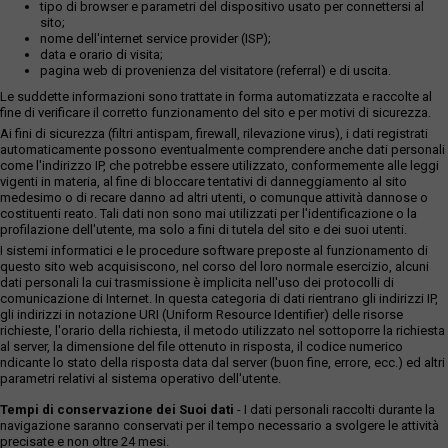
tipo di browser e parametri del dispositivo usato per connettersi al
sito;
nome dell'internet service provider (ISP);
data e orario di visita;
pagina web di provenienza del visitatore (referral) e di uscita.
Le suddette informazioni sono trattate in forma automatizzata e raccolte al
fine di verificare il corretto funzionamento del sito e per motivi di sicurezza.
Ai fini di sicurezza (filtri antispam, firewall, rilevazione virus), i dati registrati
automaticamente possono eventualmente comprendere anche dati personali
come l'indirizzo IP, che potrebbe essere utilizzato, conformemente alle leggi
vigenti in materia, al fine di bloccare tentativi di danneggiamento al sito
medesimo o di recare danno ad altri utenti, o comunque attività dannose o
costituenti reato. Tali dati non sono mai utilizzati per l'identificazione o la
profilazione dell'utente, ma solo a fini di tutela del sito e dei suoi utenti.
I sistemi informatici e le procedure software preposte al funzionamento di
questo sito web acquisiscono, nel corso del loro normale esercizio, alcuni
dati personali la cui trasmissione è implicita nell'uso dei protocolli di
comunicazione di Internet. In questa categoria di dati rientrano gli indirizzi IP,
gli indirizzi in notazione URI (Uniform Resource Identifier) delle risorse
richieste, l'orario della richiesta, il metodo utilizzato nel sottoporre la richiesta
al server, la dimensione del file ottenuto in risposta, il codice numerico
ndicante lo stato della risposta data dal server (buon fine, errore, ecc.) ed altri
parametri relativi al sistema operativo dell'utente.
Tempi di conservazione dei Suoi dati
- I dati personali raccolti durante la
navigazione saranno conservati per il tempo necessario a svolgere le attività
precisate e non oltre 24 mesi.