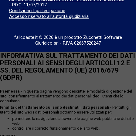
- P.D.G. 11/07/2017
Condizioni di partecipazione
Accesso riservato all'autorità giudiziaria
fallcoaste.it © 2026 è un prodotto Zucchetti Software
Giuridico srl
-
P.IVA 02667520247
INFORMATIVA SUL TRATTAMENTO DEI DATI
PERSONALI AI SENSI DEGLI ARTICOLI 12 E
SS. DEL REGOLAMENTO (UE) 2016/679
(GDPR)
Premessa
- In questa pagina vengono descritte le modalità di gestione del
sito, con riferimento al trattamento dei dati personali degli utenti che lo
consultano.
Finalità del trattamento cui sono destinati i dati personali
- Per tutti gli
utenti del sito web i dati personali potranno essere utilizzati per:
permettere la navigazione attraverso le pagine web pubbliche del sito
web;
controllare il corretto funzionamento del sito web.