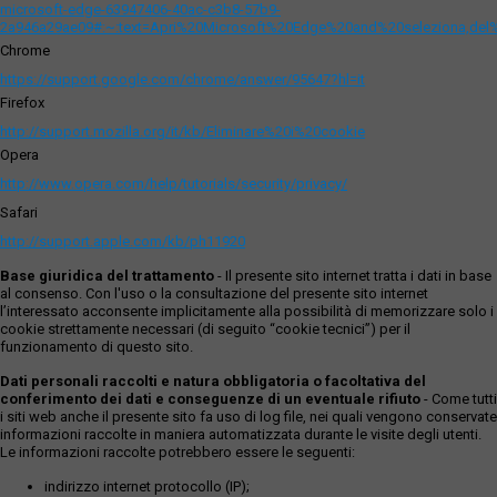
microsoft-edge-63947406-40ac-c3b8-57b9-
2a946a29ae09#:~:text=Apri%20Microsoft%20Edge%20and%20seleziona,del
Chrome
https://support.google.com/chrome/answer/95647?hl=it
Firefox
http://support.mozilla.org/it/kb/Eliminare%20i%20cookie
Opera
http://www.opera.com/help/tutorials/security/privacy/
Safari
http://support.apple.com/kb/ph11920
Base giuridica del trattamento
- Il presente sito internet tratta i dati in base
al consenso. Con l'uso o la consultazione del presente sito internet
l’interessato acconsente implicitamente alla possibilità di memorizzare solo i
cookie strettamente necessari (di seguito “cookie tecnici”) per il
funzionamento di questo sito.
Dati personali raccolti e natura obbligatoria o facoltativa del
conferimento dei dati e conseguenze di un eventuale rifiuto
- Come tutti
i siti web anche il presente sito fa uso di log file, nei quali vengono conservate
informazioni raccolte in maniera automatizzata durante le visite degli utenti.
Le informazioni raccolte potrebbero essere le seguenti:
indirizzo internet protocollo (IP);