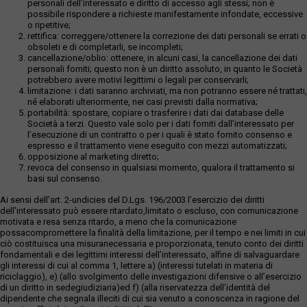
personali dell’interessato e diritto di accesso agli stessi; non è
possibile rispondere a richieste manifestamente infondate, eccessive
o ripetitive;
rettifica: correggere/ottenere la correzione dei dati personali se errati o
obsoleti e di completarli, se incompleti;
cancellazione/oblio: ottenere, in alcuni casi, la cancellazione dei dati
personali forniti; questo non è un diritto assoluto, in quanto le Società
potrebbero avere motivi legittimi o legali per conservarli;
limitazione: i dati saranno archiviati, ma non potranno essere né trattati,
né elaborati ulteriormente, nei casi previsti dalla normativa;
portabilità: spostare, copiare o trasferire i dati dai database delle
Società a terzi. Questo vale solo per i dati forniti dall’interessato per
l’esecuzione di un contratto o per i quali è stato fornito consenso e
espresso e il trattamento viene eseguito con mezzi automatizzati;
opposizione al marketing diretto;
revoca del consenso in qualsiasi momento, qualora il trattamento si
basi sul consenso.
Ai sensi dell’art. 2-undicies del D.Lgs. 196/2003 l’esercizio dei diritti
dell’interessato può essere ritardato,limitato o escluso, con comunicazione
motivata e resa senza ritardo, a meno che la comunicazione
possacompromettere la finalità della limitazione, per il tempo e nei limiti in cui
ciò costituisca una misuranecessaria e proporzionata, tenuto conto dei diritti
fondamentali e dei legittimi interessi dell’interessato, alfine di salvaguardare
gli interessi di cui al comma 1, lettere a) (interessi tutelati in materia di
riciclaggio), e) (allo svolgimento delle investigazioni difensive o all’esercizio
di un diritto in sedegiudiziaria)ed f) (alla riservatezza dell’identità del
dipendente che segnala illeciti di cui sia venuto a conoscenza in ragione del