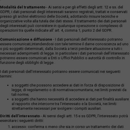
Modalità del trattamento
- Ai sensi e per gli effetti degli artt. 12 e ss. del
GDPR, i dati personali degli interessati saranno registrati, trattati e conservati
presso gli archivi elettronici delle Società, adottando misure tecniche e
organizzative volte alla tutela dei dati stessi. Il trattamento dei dati personali
degli interessati può consistere in qualunque operazione o complesso di
operazioni tra quelle indicate all' art. 4, comma 1, punto 2 del GDPR.
Comunicazione e diffusione
- I dati personali dell’interessato potranno
essere comunicati,intendendosi con tale termine il darne conoscenza ad uno
o più soggetti determinati, dalla Società a terzi perdare attuazione a tutti i
necessari adempimenti di legge. In particolare i dati personali dell’interessato
potranno essere comunicati a Enti o Uffici Pubblici o autorità di controllo in
funzione degli obblighi di legge.
I dati personali dell’interessato potranno essere comunicati nei seguenti
termini:
a soggetti che possono accedere ai dati in forza di disposizione di
legge, di regolamento o di normativacomunitaria, nei limiti previsti da
tali norme;
a soggetti che hanno necessità di accedere ai dati per finalità ausiliare
al rapporto che intercorre tra l’interessato e la Società, nei limiti
strettamente necessari per svolgere i compiti ausiliari.
Diritti dell’interessato
- Ai sensi degli artt. 15 e ss GDPR, l’interessato potrà
esercitare i seguenti diritti:
accesso: conferma o meno che sia in corso un trattamento dei dati