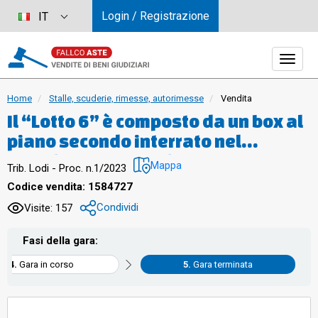
Login / Registrazione
IT
Home
Stalle, scuderie, rimesse, autorimesse
Vendita
Il “Lotto 6” è composto da un box al
piano secondo interrato nel
complesso immobiliare
Mappa
Trib. Lodi - Proc. n.1/2023
denominato Borgo Verde 3 sito in
Codice vendita: 1584727
Comune di Songavazzo (BG) via
Condividi
Visite: 157
Europa Unita n. 14. (secondo
esperimento)
Fasi della gara:
Gara in corso
Gara terminata