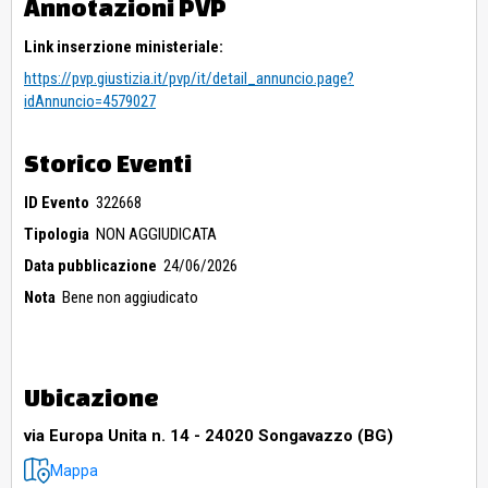
Annotazioni PVP
Link inserzione ministeriale:
https://pvp.giustizia.it/pvp/it/detail_annuncio.page?
idAnnuncio=4579027
Storico Eventi
ID Evento
322668
Tipologia
NON AGGIUDICATA
Data pubblicazione
24/06/2026
Nota
Bene non aggiudicato
Ubicazione
via Europa Unita n. 14 - 24020 Songavazzo (BG)
Mappa