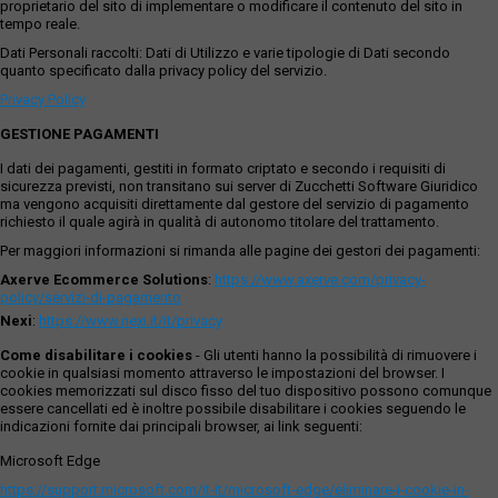
proprietario del sito di implementare o modificare il contenuto del sito in
tempo reale.
Dati Personali raccolti: Dati di Utilizzo e varie tipologie di Dati secondo
quanto specificato dalla privacy policy del servizio.
Privacy Policy
GESTIONE PAGAMENTI
I dati dei pagamenti, gestiti in formato criptato e secondo i requisiti di
sicurezza previsti, non transitano sui server di Zucchetti Software Giuridico
ma vengono acquisiti direttamente dal gestore del servizio di pagamento
richiesto il quale agirà in qualità di autonomo titolare del trattamento.
Per maggiori informazioni si rimanda alle pagine dei gestori dei pagamenti:
Axerve Ecommerce Solutions
:
https://www.axerve.com/privacy-
policy/servizi-di-pagamento
Nexi
:
https://www.nexi.it/it/privacy
Come disabilitare i cookies
- Gli utenti hanno la possibilità di rimuovere i
cookie in qualsiasi momento attraverso le impostazioni del browser. I
cookies memorizzati sul disco fisso del tuo dispositivo possono comunque
essere cancellati ed è inoltre possibile disabilitare i cookies seguendo le
indicazioni fornite dai principali browser, ai link seguenti:
Microsoft Edge
https://support.microsoft.com/it-it/microsoft-edge/eliminare-i-cookie-in-