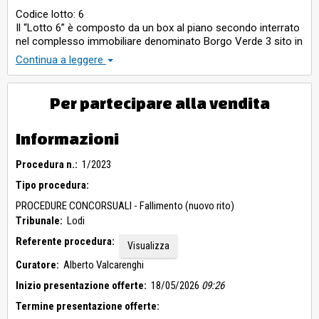
Codice lotto: 6
Il “Lotto 6” è composto da un box al piano secondo interrato
nel complesso immobiliare denominato Borgo Verde 3 sito in
Comune di Songavazzo (BG) via Europa Unita n. 14. (secondo
Continua a leggere
esperimento)
Per partecipare alla vendita
Informazioni
Procedura n.:
1/2023
Tipo procedura:
PROCEDURE CONCORSUALI - Fallimento (nuovo rito)
Tribunale:
Lodi
Referente procedura:
Visualizza
Curatore:
Alberto Valcarenghi
Inizio presentazione offerte:
18/05/2026
09:26
Termine presentazione offerte: