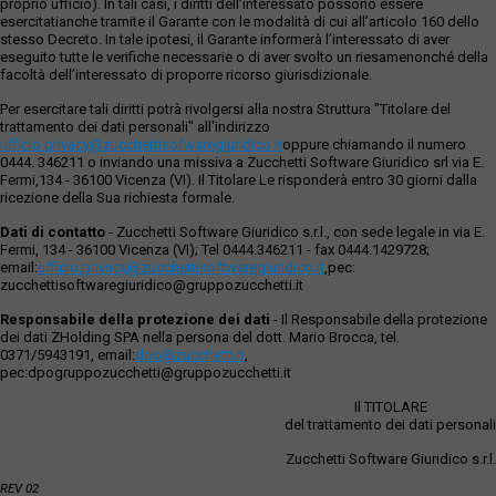
proprio ufficio). In tali casi, i diritti dell’interessato possono essere
esercitatianche tramite il Garante con le modalità di cui all’articolo 160 dello
stesso Decreto. In tale ipotesi, il Garante informerà l’interessato di aver
eseguito tutte le verifiche necessarie o di aver svolto un riesamenonché della
facoltà dell’interessato di proporre ricorso giurisdizionale.
Per esercitare tali diritti potrà rivolgersi alla nostra Struttura "Titolare del
trattamento dei dati personali" all'indirizzo
ufficio.privacy@zucchettisofwaregiuridico.it
oppure chiamando il numero
0444. 346211 o inviando una missiva a Zucchetti Software Giuridico srl via E.
Fermi,134 - 36100 Vicenza (VI). Il Titolare Le risponderà entro 30 giorni dalla
ricezione della Sua richiesta formale.
Dati di contatto
- Zucchetti Software Giuridico s.r.l., con sede legale in via E.
Fermi, 134 - 36100 Vicenza (VI); Tel 0444.346211 - fax 0444.1429728;
email:
ufficio.privacy@zucchettisoftwaregiuridico.it
,pec:
zucchettisoftwaregiuridico@gruppozucchetti.it
Responsabile della protezione dei dati
- Il Responsabile della protezione
dei dati ZHolding SPA nella persona del dott. Mario Brocca, tel.
0371/5943191, email:
dpo@zucchetti.it
,
pec:dpogruppozucchetti@gruppozucchetti.it
Il TITOLARE
del trattamento dei dati personali
Zucchetti Software Giuridico s.r.l.
REV 02