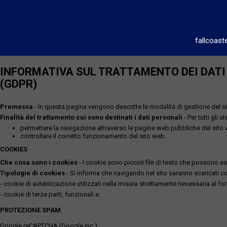
fallcoast
INFORMATIVA SUL TRATTAMENTO DEI DATI P
(GDPR)
Premessa
- In questa pagina vengono descritte le modalità di gestione del sit
Finalità del trattamento cui sono destinati i dati personali
- Per tutti gli 
permettere la navigazione attraverso le pagine web pubbliche del sito
controllare il corretto funzionamento del sito web.
COOKIES
Che cosa sono i cookies
- I cookie sono piccoli file di testo che possono esse
Tipologie di cookies
- Si informa che navigando nel sito saranno scaricati coo
- cookie di autenticazione utilizzati nella misura strettamente necessaria al for
- cookie di terze parti, funzionali a:
PROTEZIONE SPAM
Google reCAPTCHA (Google Inc.)