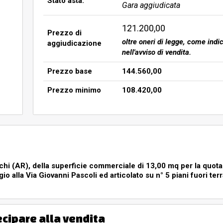
rtamento sito a Montevarchi (A
Stato asta:
Gara aggiudicata
della superficie commerciale di
121.200,00
Prezzo di
l diritto di piena proprietà sit
oltre oneri di legge, come indi
aggiudicazione
egio alla Via Giovanni Pascoli e
nell'avviso di vendita.
rra e n° 2 piani interrati. Ha
Prezzo base
144.560,00
commerciale ed in parte
Prezzo minimo
108.420,00
nterrati sono destinati a
rciali, a posti auto per gli al
archi (AR), della superficie commerciale di 13,00 mq per la quota
egio alla Via Giovanni Pascoli ed articolato su n° 5 piani fuori terr
arte prevalente abitativa. I piani interrati sono destinati a parch
ertinenzi:
(AR), della superficie commerciale di 13,00 mq per la quota di 1/1 del d
vanni Pascoli ed articolato su n° 5 piani fuori terra e n° 2 piani interra
ecipare alla vendita
tativa. I piani interrati sono destinati a parcheggi per le attività com