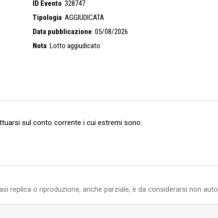
azione è la stessa dell’autorimessa, mentre le pareti, che non siano q
ID Evento
328747
n intonacati. L'unità immobiliare oggetto di vendita ha un'altezza int
Tipologia
AGGIUDICATA
varchi (AR) -Foglio 10 Particella 590 sub. 161, categoria A/2, classe
Francesco Cataliotti 101 interno 1, piano: S2- 1, intestato alla Societ
Data pubblicazione
05/08/2026
 da angolo cottura, pranzo-soggiorno, disimpegno, due camere, bagn
Nota
Lotto aggiudicato
mplessiva di circa mq 71,00 - Stato di finitura: completa, oltre Posto
ettuarsi sul conto corrente i cui estremi sono:
si replica o riproduzione, anche parziale, è da considerarsi non auto