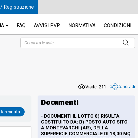
 / Registrazione
NA
FAQ
AVVISI PVP
NORMATIVA
CONDIZIONI
per
O 1
° 5
Condividi
Visite: 211
in
Documenti
 terminata
- DOCUMENTI IL LOTTO 8) RISULTA
li,
COSTITUITO DA: B) POSTO AUTO SITO
A MONTEVARCHI (AR), DELLA
SUPERFICIE COMMERCIALE DI 13,00 MQ