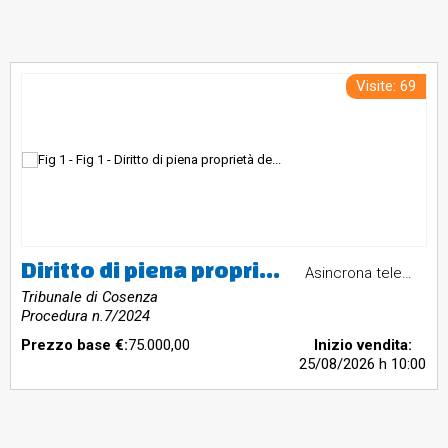
Visite: 69
Diritto di piena proprietà dell’immobile sito a Cosenza, in Viale dellaRepubblica, nr. 140g e 140f, riportato nel catasto fabbricati del Comunedi Cosenza al fg. 12 sub 48 (ex).Valore Stimato € 75.000,00
Asincrona telematica
Tribunale di Cosenza
Procedura n.7/2024
Prezzo base €:
75.000,00
Inizio vendita:
25/08/2026
h 10:00