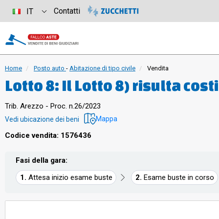
Contatti
IT
Home
Posto auto
-
Abitazione di tipo civile
Vendita
Lotto 8: Il Lotto 8) risulta cost
Montevarchi (AR), della super
Trib. Arezzo - Proc. n.26/2023
la quota di 1/1 del diritto di p
Mappa
Vedi ubicazione dei beni
costruito in fregio alla Via Gi
Codice vendita: 1576436
piani fuori terra e n° 2 piani i
Fasi della gara:
parte commerciale ed in parte 
Attesa inizio esame buste
Esame buste in corso
interrati sono destinati a par
a posti auto per gli alloggi a c