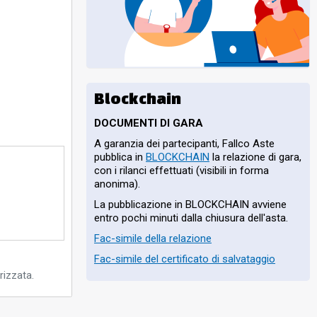
uelle
erna di 3.
2,
à in
o, terrazza,
 auto al Piano
Blockchain
DOCUMENTI DI GARA
A garanzia dei partecipanti, Fallco Aste
pubblica in
BLOCKCHAIN
la relazione di gara,
con i rilanci effettuati (visibili in forma
anonima).
La pubblicazione in BLOCKCHAIN avviene
entro pochi minuti dalla chiusura dell'asta.
Fac-simile della relazione
Fac-simile del certificato di salvataggio
rizzata.