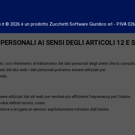
e.it © 2026 è un prodotto Zucchetti Software Giuridico srl
-
P.IVA 02
ERSONALI AI SENSI DEGLI ARTICOLI 12 E 
o, con riferimento al trattamento dei dati personali degli utenti che lo consult
utenti del sito web i dati personali potranno essere utilizzati per:
 web;
re utilizzati dai siti web per rendere più efficiente l'esperienza per l'utente.
kie definiti tecnici, ossia:
nitore a erogare un servizio esplicitamente richiesto dall'utente;