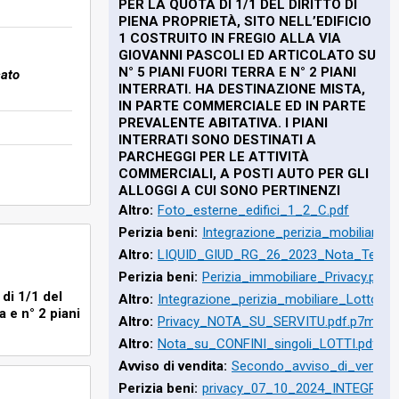
R)
PER LA QUOTA DI 1/1 DEL DIRITTO DI
PIENA PROPRIETÀ, SITO NELL’EDIFICIO
1 COSTRUITO IN FREGIO ALLA VIA
GIOVANNI PASCOLI ED ARTICOLATO SU
o
N° 5 PIANI FUORI TERRA E N° 2 PIANI
cato
INTERRATI. HA DESTINAZIONE MISTA,
d
IN PARTE COMMERCIALE ED IN PARTE
PREVALENTE ABITATIVA. I PIANI
INTERRATI SONO DESTINATI A
PARCHEGGI PER LE ATTIVITÀ
COMMERCIALI, A POSTI AUTO PER GLI
ALLOGGI A CUI SONO PERTINENZI
Altro:
Foto_esterne_edifici_1_2_C.pdf
Perizia beni:
Integrazione_perizia_mobiliare_L
Altro:
LIQUID_GIUD_RG_26_2023_Nota_Tecnic
Perizia beni:
Perizia_immobiliare_Privacy.pdf
 di 1/1 del
Altro:
Integrazione_perizia_mobiliare_Lotto_16
a e n° 2 piani
Altro:
Privacy_NOTA_SU_SERVITU.pdf.p7m
eggi per le
Altro:
Nota_su_CONFINI_singoli_LOTTI.pdf.p
iritto di
Avviso di vendita:
Secondo_avviso_di_vendita
ti. Ha
Perizia beni:
privacy_07_10_2024_INTEGRAZ
merciali, a