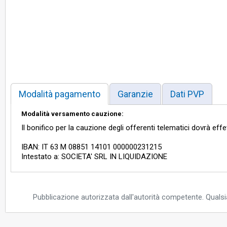
vista elettrico, all’alloggio di cui saranno accessori. La paviment
dell’autorimessa medesima, sono in blocchetti tipo antincendio, no
Identificazione catastale: Catasto Fabbricati del Comune di Monte
consistenza 4,0 vani, rendita 351,19 Euro, indirizzo catastale: Via 
Liquidazione Giudiziale. Appartamento sito al piano 1° composto
loggiato e cantina al piano S2) per una superficie ragguagliata co
S1.
Modalità pagamento
Garanzie
Dati PVP
Modalità versamento cauzione:
Il bonifico per la cauzione degli offerenti telematici dovrà eff
IBAN: IT 63 M 08851 14101 000000231215
Intestato a: SOCIETA' SRL IN LIQUIDAZIONE
Pubblicazione autorizzata dall'autorità competente. Qualsia