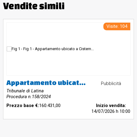
Vendite simili
Visite: 104
Appartamento ubicato a Cisterna di Latina (LT) - via Isolabella 39, piano T. a destinazione residenziale ubicata al piano terra di un fabbricato composto da 2 piani fuori terra. Si accede tramite cancello carrabile posto sulla via Isolabella al civico n.39. Identificato al catasto Fabbricati - Fg. 117, Part. 23, Sub. 6, Zc. 1, Categoria A2, Graffato sub7 corte esclusiva. L'immobile viene posto in vendita per il diritto di Proprietà (1/1).
Pubblicità
Tribunale di Latina
Procedura n.158/2024
Prezzo base €:
160.431,00
Inizio vendita:
14/07/2026
h 10:00