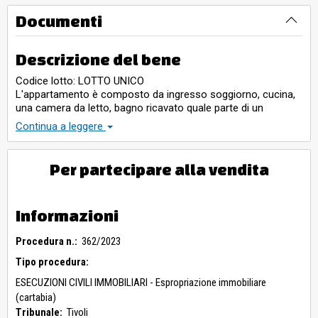
Documenti
Descrizione del bene
Codice lotto: LOTTO UNICO
L'appartamento è composto da ingresso soggiorno, cucina,
una camera da letto, bagno ricavato quale parte di un
balcone chiuso con elementi amovibili in alluminio.
Continua a leggere
Completano l’immobile un balconcino ed una soffitta
sottotetto
Per partecipare alla vendita
Informazioni
Procedura n.:
362/2023
Tipo procedura:
ESECUZIONI CIVILI IMMOBILIARI - Espropriazione immobiliare
(cartabia)
Tribunale:
Tivoli