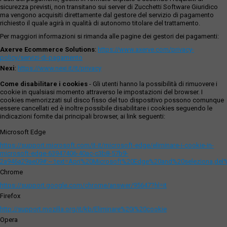
sicurezza previsti, non transitano sui server di Zucchetti Software Giuridico
ma vengono acquisiti direttamente dal gestore del servizio di pagamento
richiesto il quale agirà in qualità di autonomo titolare del trattamento.
Per maggiori informazioni si rimanda alle pagine dei gestori dei pagamenti:
Axerve Ecommerce Solutions
:
https://www.axerve.com/privacy-
policy/servizi-di-pagamento
Nexi
:
https://www.nexi.it/it/privacy
Come disabilitare i cookies
- Gli utenti hanno la possibilità di rimuovere i
cookie in qualsiasi momento attraverso le impostazioni del browser. I
cookies memorizzati sul disco fisso del tuo dispositivo possono comunque
essere cancellati ed è inoltre possibile disabilitare i cookies seguendo le
indicazioni fornite dai principali browser, ai link seguenti:
Microsoft Edge
https://support.microsoft.com/it-it/microsoft-edge/eliminare-i-cookie-in-
microsoft-edge-63947406-40ac-c3b8-57b9-
2a946a29ae09#:~:text=Apri%20Microsoft%20Edge%20and%20seleziona,del
Chrome
https://support.google.com/chrome/answer/95647?hl=it
Firefox
http://support.mozilla.org/it/kb/Eliminare%20i%20cookie
Opera