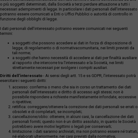
o più soggetti determinati, dalla Società a terzi perdare attuazione a tutti i
necessari adempimenti di legge. In particolare i dati personali dell’interessato
potranno essere comunicati a Enti o Uffici Pubblici o autorità di controllo in
funzione degli obblighi di legge.
I dati personali dell’interessato potranno essere comunicati nei seguenti
termini:
a soggetti che possono accedere ai dati in forza di disposizione di
legge, di regolamento o di normativacomunitaria, nei limiti previsti da
tali norme;
a soggetti che hanno necessità di accedere ai dati per finalità ausiliare
al rapporto che intercorre tra l’interessato e la Società, nei limiti
strettamente necessari per svolgere i compiti ausiliari.
Diritti dell’interessato
- Ai sensi degli artt. 15 e ss GDPR, l’interessato potrà
esercitare i seguenti diritti:
accesso: conferma o meno che sia in corso un trattamento dei dati
personali dell’interessato e diritto di accesso agli stessi; non è
possibile rispondere a richieste manifestamente infondate, eccessive
o ripetitive;
rettifica: correggere/ottenere la correzione dei dati personali se errati o
obsoleti e di completarli, se incompleti;
cancellazione/oblio: ottenere, in alcuni casi, la cancellazione dei dati
personali forniti; questo non è un diritto assoluto, in quanto le Società
potrebbero avere motivi legittimi o legali per conservarli;
limitazione: i dati saranno archiviati, ma non potranno essere né trattati,
né elaborati ulteriormente, nei casi previsti dalla normativa;