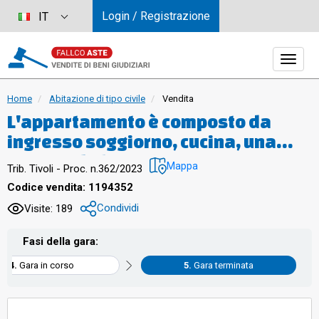
Login / Registrazione
IT
Home
Abitazione di tipo civile
Vendita
L'appartamento è composto da
ingresso soggiorno, cucina, una
camera da letto, bagno ricavato
Mappa
Trib. Tivoli - Proc. n.362/2023
quale parte di un balcone chiuso
Codice vendita: 1194352
con elementi amovibili in alluminio.
Condividi
Visite: 189
Completano l’immobile un
balconcino ed una soffitta
Fasi della gara:
sottotetto
Gara in corso
Gara terminata