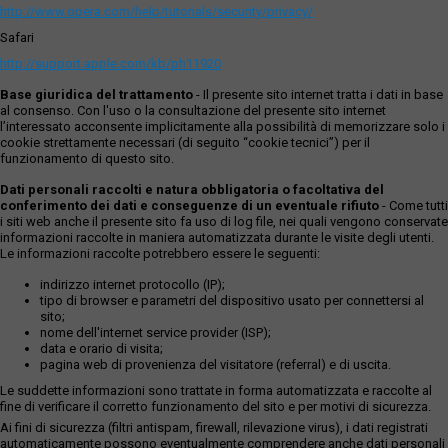
http://www.opera.com/help/tutorials/security/privacy/
Safari
http://support.apple.com/kb/ph11920
Base giuridica del trattamento
- Il presente sito internet tratta i dati in base
al consenso. Con l'uso o la consultazione del presente sito internet
l’interessato acconsente implicitamente alla possibilità di memorizzare solo i
cookie strettamente necessari (di seguito “cookie tecnici”) per il
funzionamento di questo sito.
Dati personali raccolti e natura obbligatoria o facoltativa del
conferimento dei dati e conseguenze di un eventuale rifiuto
- Come tutti
i siti web anche il presente sito fa uso di log file, nei quali vengono conservate
informazioni raccolte in maniera automatizzata durante le visite degli utenti.
Le informazioni raccolte potrebbero essere le seguenti:
indirizzo internet protocollo (IP);
tipo di browser e parametri del dispositivo usato per connettersi al
sito;
nome dell'internet service provider (ISP);
data e orario di visita;
pagina web di provenienza del visitatore (referral) e di uscita.
Le suddette informazioni sono trattate in forma automatizzata e raccolte al
fine di verificare il corretto funzionamento del sito e per motivi di sicurezza.
Ai fini di sicurezza (filtri antispam, firewall, rilevazione virus), i dati registrati
automaticamente possono eventualmente comprendere anche dati personali