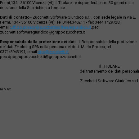
Fermi,134 - 36100 Vicenza (VI). Il Titolare Le risponderà entro 30 giorni dalla
ricezione della Sua richiesta formale.
Dati di contatto
- Zucchetti Software Giuridico s.r.l., con sede legale in via E.
Fermi, 134 - 36100 Vicenza (VI); Tel 0444.346211 - fax 0444.1429728;
email:
ufficio.privacy@zucchettisoftwaregiuridico.it
,pec:
zucchettisoftwaregiuridico@gruppozucchetti.it
Responsabile della protezione dei dati
- Il Responsabile della protezione
dei dati ZHolding SPA nella persona del dott. Mario Brocca, tel.
0371/5943191, email:
dpo@zucchetti.it
,
pec:dpogruppozucchetti@gruppozucchetti.it
Il TITOLARE
del trattamento dei dati personali
Zucchetti Software Giuridico s.r.l.
REV 02