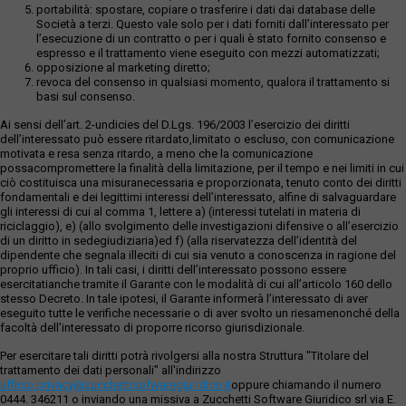
portabilità: spostare, copiare o trasferire i dati dai database delle
Società a terzi. Questo vale solo per i dati forniti dall’interessato per
l’esecuzione di un contratto o per i quali è stato fornito consenso e
espresso e il trattamento viene eseguito con mezzi automatizzati;
opposizione al marketing diretto;
revoca del consenso in qualsiasi momento, qualora il trattamento si
basi sul consenso.
Ai sensi dell’art. 2-undicies del D.Lgs. 196/2003 l’esercizio dei diritti
dell’interessato può essere ritardato,limitato o escluso, con comunicazione
motivata e resa senza ritardo, a meno che la comunicazione
possacompromettere la finalità della limitazione, per il tempo e nei limiti in cui
ciò costituisca una misuranecessaria e proporzionata, tenuto conto dei diritti
fondamentali e dei legittimi interessi dell’interessato, alfine di salvaguardare
gli interessi di cui al comma 1, lettere a) (interessi tutelati in materia di
riciclaggio), e) (allo svolgimento delle investigazioni difensive o all’esercizio
di un diritto in sedegiudiziaria)ed f) (alla riservatezza dell’identità del
dipendente che segnala illeciti di cui sia venuto a conoscenza in ragione del
proprio ufficio). In tali casi, i diritti dell’interessato possono essere
esercitatianche tramite il Garante con le modalità di cui all’articolo 160 dello
stesso Decreto. In tale ipotesi, il Garante informerà l’interessato di aver
eseguito tutte le verifiche necessarie o di aver svolto un riesamenonché della
facoltà dell’interessato di proporre ricorso giurisdizionale.
Per esercitare tali diritti potrà rivolgersi alla nostra Struttura "Titolare del
trattamento dei dati personali" all'indirizzo
ufficio.privacy@zucchettisofwaregiuridico.it
oppure chiamando il numero
0444. 346211 o inviando una missiva a Zucchetti Software Giuridico srl via E.