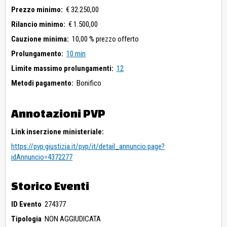
Prezzo minimo:
€ 32.250,00
Rilancio minimo:
€ 1.500,00
Cauzione minima:
10,00 % prezzo offerto
Prolungamento:
10 min
Limite massimo prolungamenti:
12
Metodi pagamento:
Bonifico
Annotazioni PVP
Link inserzione ministeriale:
https://pvp.giustizia.it/pvp/it/detail_annuncio.page?
idAnnuncio=4372277
Storico Eventi
ID Evento
274377
Tipologia
NON AGGIUDICATA