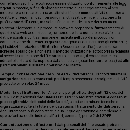
come l'indirizzo IP, che potrebbe essere utilizzato, conformemente alle leggi
vigenti in materia, al fine di bloccare tentativi di danneggiamento al sito
medesimo o di recare danno ad altri utenti, o comunque attività dannose o
costituenti reato. Tali dati non sono mai utilizzati per l'identificazione o la
profilazione dell'utente, ma solo a fini di tutela del sito e dei suoi utenti.
I sistemi informatici e le procedure software preposte al funzionamento di
questo sito web acquisiscono, nel corso del loro normale esercizio, alcuni
dati personali la cui trasmissione è implicita nell'uso dei protocolli di
comunicazione di Internet. In questa categoria di dati rientrano gli indirizzi IP,
gli indirizzi in notazione URI (Uniform Resource Identifier) delle risorse
richieste, l'orario della richiesta, il metodo utilizzato nel sottoporre la richiesta
al server, la dimensione del file ottenuto in risposta, il codice numerico
ndicante lo stato della risposta data dal server (buon fine, errore, ecc.) ed altri
parametri relativi al sistema operativo dell'utente.
Tempi di conservazione dei Suoi dati
- I dati personali raccolti durante la
navigazione saranno conservati per il tempo necessario a svolgere le attività
precisate e non oltre 24 mesi.
Modalità del trattamento
- Ai sensi e per gli effetti degli artt. 12 e ss. del
GDPR, i dati personali degli interessati saranno registrati, trattati e conservati
presso gli archivi elettronici delle Società, adottando misure tecniche e
organizzative volte alla tutela dei dati stessi. Il trattamento dei dati personali
degli interessati può consistere in qualunque operazione o complesso di
operazioni tra quelle indicate all' art. 4, comma 1, punto 2 del GDPR.
Comunicazione e diffusione
- I dati personali dell’interessato potranno
essere comunicati,intendendosi con tale termine il darne conoscenza ad uno